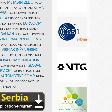
METAL-IN ZELIĆ
TAMPA
INĐIJA -
MN
ERIJALI, STAKLO I KERAMIKA
1996
STARA PAZOVA - GUMA I
LICA
SREMČICA - GRAĐEVINSKI
EURODOM
TAKLO I KERAMIKA
EVINSKI MATERIJALI, STAKLO I
 BALKAN
BEOGRAD - TRGOVINA
 INTERMA INŽENJERING
TO, OPTIČKA, MERNA OPREMA I
VIRMAK INŽENJERING
I
TO, OPTIČKA, MERNA OPREMA I
NOVA COMMUNICATIONS
GLOBAL
SLOVNE AKTIVNOSTI
RVICE
BEOGRAD - POSLOVNE
B AUTOMOTIVE COMP
INĐIJA
OZILA I DRUGA SAOBRAĆAJNA
SREDSTVA