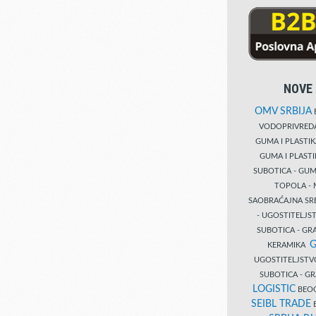
NOVE 
OMV SRBIJA
B
VODOPRIVRE
GUMA I PLASTI
GUMA I PLAST
SUBOTICA - GUM
TOPOLA - 
SAOBRAĆAJNA S
- UGOSTITELJS
SUBOTICA - GRA
G
KERAMIKA
UGOSTITELJSTV
SUBOTICA - 
LOGISTIC
BEOG
SEIBL TRADE
B