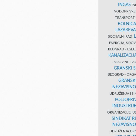
INGAS
INĐ
VODOPRIVR
TRANSPORT 
BOLNICA
LAZAREVA
SOCIJALNI RAD
ENERGIJA, SIRO
BEOGRAD - USL
KANALIZACIJA
SIROVINE I 
GRANSKI S
BEOGRAD - ORGAN
GRANSKI
NEZAVISNO
UDRUŽENJA I SI
POLJOPRI
INDUSTRIJ
ORGANIZACIJE, U
SINDIKAT R
NEZAVISNO
UDRUŽENJA I SI