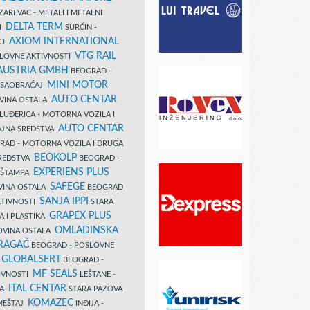
AREVAC - METALI I METALNI
DELTA TERM
DI
SURČIN -
AXIOM INTERNATIONAL
VO
VTG RAIL
SLOVNE AKTIVNOSTI
 AUSTRIA GMBH
BEOGRAD -
MINI MOTOR
I SAOBRAĆAJ
AUTO CENTAR
OVINA OSTALA
LUĐERICA - MOTORNA VOZILA I
AUTO CENTAR
AJNA SREDSTVA
AD - MOTORNA VOZILA I DRUGA
BEOKOLP
REDSTVA
BEOGRAD -
EXPERIENS PLUS
I ŠTAMPA
SAFEGE
VINA OSTALA
BEOGRAD
SANJA IPPI
KTIVNOSTI
STARA
GRAPEX PLUS
A I PLASTIKA
OMLADINSKA
OVINA OSTALA
RAGAČ
BEOGRAD - POSLOVNE
GLOBALSERT
I
BEOGRAD -
MF SEALS
IVNOSTI
LEŠTANE -
ITAL CENTAR
LA
STARA PAZOVA
KOMAZEC
AMEŠTAJ
INĐIJA -