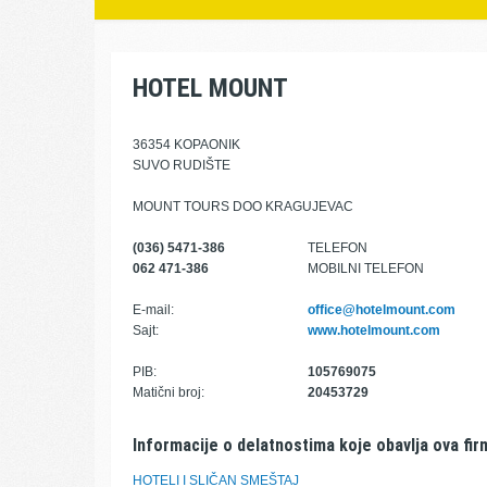
HOTEL MOUNT
36354 KOPAONIK
SUVO RUDIŠTE
MOUNT TOURS DOO KRAGUJEVAC
(036) 5471-386
TELEFON
062 471-386
MOBILNI TELEFON
E-mail:
office@hotelmount.com
Sajt:
www.hotelmount.com
PIB:
105769075
Matični broj:
20453729
Informacije o delatnostima koje obavlja ova fir
HOTELI I SLIČAN SMEŠTAJ