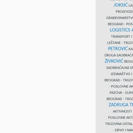
JOKSIĆ
LAZ
PROIZVO
GRAĐEVINARST
BEOGRAD - PO
LOGISTICS
TRANSPORT 
LEŠTANE - TRG
PETROVIĆ
KA
DRUGA SAOBRAĆ
ŽIVKOVIĆ
BEOGR
SAOBRAĆAJNA S
IZDAVAŠTVO 
BEOGRAD - TRGO
- POSLOVNE A
PAZOVA - GUM
BEOGRAD - TRG
ZADRUGA T
AKTIVNOST
POSLOVNE AKT
TRGOVINA OSTA
- DRVO I N