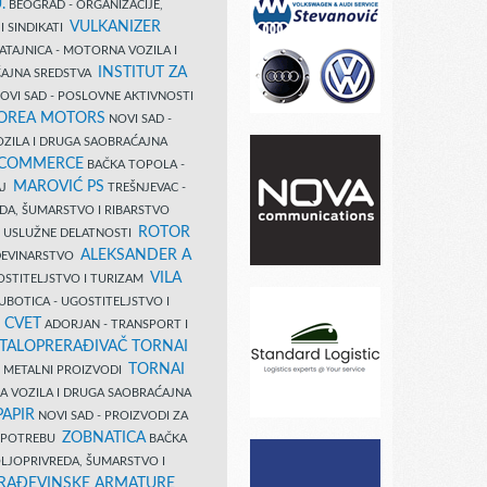
.
BEOGRAD - ORGANIZACIJE,
VULKANIZER
I SINDIKATI
ATAJNICA - MOTORNA VOZILA I
INSTITUT ZA
AJNA SREDSTVA
OVI SAD - POSLOVNE AKTIVNOSTI
COREA MOTORS
NOVI SAD -
ZILA I DRUGA SAOBRAĆAJNA
 COMMERCE
BAČKA TOPOLA -
MAROVIĆ PS
AJ
TREŠNJEVAC -
DA, ŠUMARSTVO I RIBARSTVO
ROTOR
- USLUŽNE DELATNOSTI
ALEKSANDER A
AĐEVINARSTVO
VILA
OSTITELJSTVO I TURIZAM
UBOTICA - UGOSTITELJSTVO I
N CVET
ADORJAN - TRANSPORT I
TALOPRERAĐIVAČ TORNAI
TORNAI
 I METALNI PROIZVODI
A VOZILA I DRUGA SAOBRAĆAJNA
PAPIR
NOVI SAD - PROIZVODI ZA
ZOBNATICA
 UPOTREBU
BAČKA
LJOPRIVREDA, ŠUMARSTVO I
RAĐEVINSKE ARMATURE