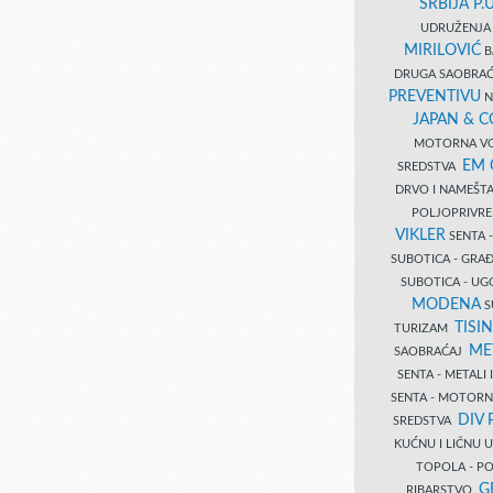
SRBIJA P.U
UDRUŽENJA 
MIRILOVIĆ
B
DRUGA SAOBRAĆ
PREVENTIVU
N
JAPAN & 
MOTORNA VO
EM
SREDSTVA
DRVO I NAMEŠT
POLJOPRIVRE
VIKLER
SENTA 
SUBOTICA - GR
SUBOTICA - UG
MODENA
S
TISI
TURIZAM
ME
SAOBRAĆAJ
SENTA - METALI
SENTA - MOTORN
DIV 
SREDSTVA
KUĆNU I LIČNU
TOPOLA - PO
G
RIBARSTVO