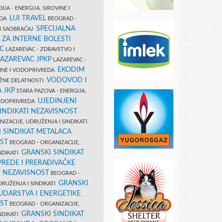
IJA - ENERGIJA, SIROVINE I
LUI TRAVEL
EDA
BEOGRAD -
SPECIJALNA
I SAOBRAĆAJ
 ZA INTERNE BOLESTI
C
LAZAREVAC - ZDRAVSTVO I
LAZAREVAC JPKP
LAZAREVAC -
EKODIM
VINE I VODOPRIVREDA
VODOVOD I
UŽNE DELATNOSTI
 JKP
STARA PAZOVA - ENERGIJA,
UJEDINJENI
VODOPRIVREDA
INDIKATI NEZAVISNOST
IZACIJE, UDRUŽENJA I SINDIKATI
 SINDIKAT METALACA
ST
BEOGRAD - ORGANIZACIJE,
GRANSKI SINDIKAT
NDIKATI
VREDE I PRERAĐIVAČKE
E NEZAVISNOST
BEOGRAD -
GRANSKI
DRUŽENJA I SINDIKATI
UDARSTVA I ENERGETIKE
ST
BEOGRAD - ORGANIZACIJE,
GRANSKI SINDIKAT
NDIKATI