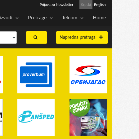
Prijava za Newsletter
Srpski
English
izvodi
Pretrage
Telcom
Home
Napredna pretraga