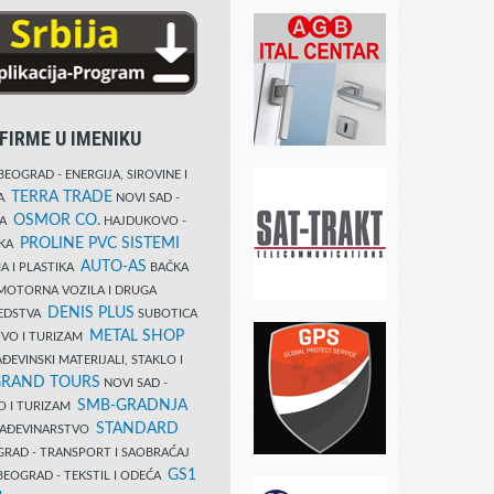
FIRME U IMENIKU
EOGRAD - ENERGIJA, SIROVINE I
TERRA TRADE
DA
NOVI SAD -
OSMOR CO.
KA
HAJDUKOVO -
PROLINE PVC SISTEMI
IKA
AUTO-AS
A I PLASTIKA
BAČKA
MOTORNA VOZILA I DRUGA
DENIS PLUS
REDSTVA
SUBOTICA
METAL SHOP
TVO I TURIZAM
ĐEVINSKI MATERIJALI, STAKLO I
RAND TOURS
NOVI SAD -
SMB-GRADNJA
O I TURIZAM
STANDARD
GRAĐEVINARSTVO
RAD - TRANSPORT I SAOBRAĆAJ
GS1
EOGRAD - TEKSTIL I ODEĆA