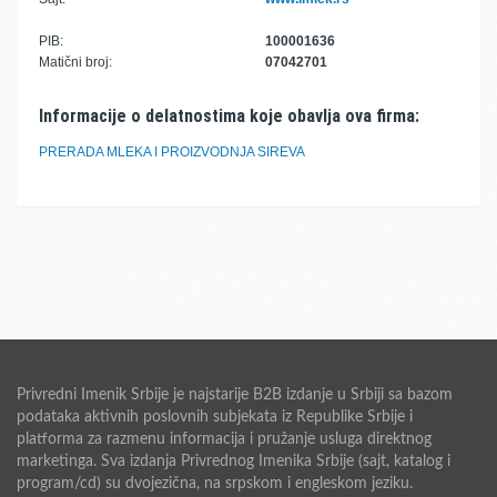
PIB:
100001636
Matični broj:
07042701
Informacije o delatnostima koje obavlja ova firma:
PRERADA MLEKA I PROIZVODNJA SIREVA
Privredni Imenik Srbije je najstarije B2B izdanje u Srbiji sa bazom
podataka aktivnih poslovnih subjekata iz Republike Srbije i
platforma za razmenu informacija i pružanje usluga direktnog
marketinga. Sva izdanja Privrednog Imenika Srbije (sajt, katalog i
program/cd) su dvojezična, na srpskom i engleskom jeziku.