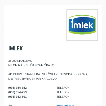
IMLEK
36000 KRALJEVO
MILOMIRA BRKUŠANCA MIŠKA 12
AD INDUSTRIJA MLEKA I MLEČNIH PROIZVODA BEOGRAD,
DISTRIBUTIVNI CENTAR KRALJEVO
(036) 354-752
TELEFON
(036) 354-753
TELEFON
(036) 353-601
TELEFON
Sajt:
www.imlek.rs