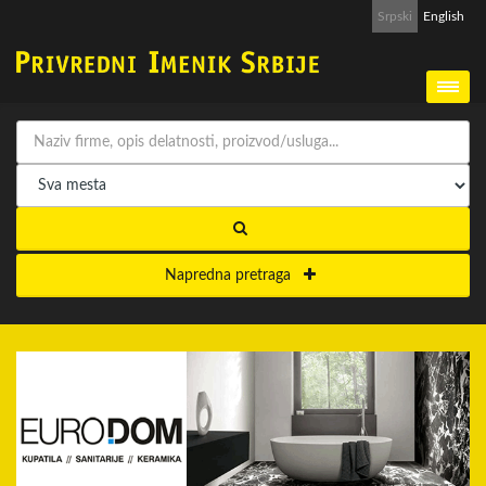
Srpski
English
Napredna pretraga