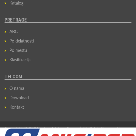
Katalog
PRETRAGE
ABC
Po delatnosti
Po mestu
Klasifikacija
TELCOM
O nama
Download
Kontakt
Copyright © 2026
privredni-imenik.com
| All Rights Reserved |
Izradio
Sovan