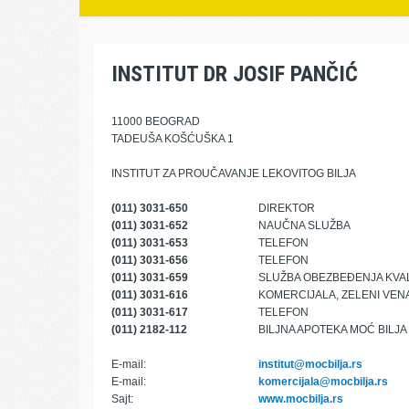
INSTITUT DR JOSIF PANČIĆ
11000 BEOGRAD
TADEUŠA KOŠĆUŠKA 1
INSTITUT ZA PROUČAVANJE LEKOVITOG BILJA
(011) 3031-650
DIREKTOR
(011) 3031-652
NAUČNA SLUŽBA
(011) 3031-653
TELEFON
(011) 3031-656
TELEFON
(011) 3031-659
SLUŽBA OBEZBEĐENJA KVAL
(011) 3031-616
KOMERCIJALA, ZELENI VEN
(011) 3031-617
TELEFON
(011) 2182-112
BILJNA APOTEKA MOĆ BILJA
E-mail:
institut@mocbilja.rs
E-mail:
komercijala@mocbilja.rs
Sajt:
www.mocbilja.rs