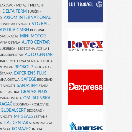
AREVAC - METALI I METALNI
DELTA TERM
DI
SURČIN -
AXIOM INTERNATIONAL
VO
VTG RAIL
SLOVNE AKTIVNOSTI
 AUSTRIA GMBH
BEOGRAD -
MINI MOTOR
I SAOBRAĆAJ
AUTO CENTAR
OVINA OSTALA
LUĐERICA - MOTORNA VOZILA I
AUTO CENTAR
AJNA SREDSTVA
AD - MOTORNA VOZILA I DRUGA
BEOKOLP
REDSTVA
BEOGRAD -
EXPERIENS PLUS
I ŠTAMPA
SAFEGE
VINA OSTALA
BEOGRAD
SANJA IPPI
KTIVNOSTI
STARA
GRAPEX PLUS
A I PLASTIKA
OMLADINSKA
OVINA OSTALA
RAGAČ
BEOGRAD - POSLOVNE
GLOBALSERT
I
BEOGRAD -
MF SEALS
IVNOSTI
LEŠTANE -
ITAL CENTAR
LA
STARA PAZOVA
KOMAZEC
AMEŠTAJ
INĐIJA -