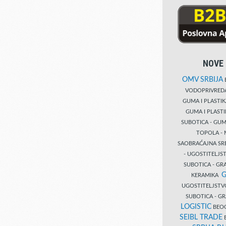
NOVE 
OMV SRBIJA
B
VODOPRIVRE
GUMA I PLASTI
GUMA I PLAST
SUBOTICA - GUM
TOPOLA - 
SAOBRAĆAJNA S
- UGOSTITELJS
SUBOTICA - GRA
G
KERAMIKA
UGOSTITELJSTV
SUBOTICA - 
LOGISTIC
BEOG
SEIBL TRADE
B