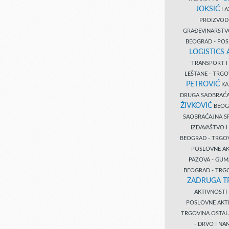
JOKSIĆ
LAZ
PROIZVO
GRAĐEVINARST
BEOGRAD - PO
LOGISTICS
TRANSPORT 
LEŠTANE - TRG
PETROVIĆ
KA
DRUGA SAOBRAĆ
ŽIVKOVIĆ
BEOGR
SAOBRAĆAJNA S
IZDAVAŠTVO 
BEOGRAD - TRGO
- POSLOVNE A
PAZOVA - GUM
BEOGRAD - TRG
ZADRUGA T
AKTIVNOST
POSLOVNE AKT
TRGOVINA OSTA
- DRVO I N