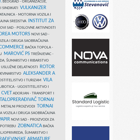
.
BEOGRAD - ORGANIZACIJE,
VULKANIZER
I SINDIKATI
ATAJNICA - MOTORNA VOZILA I
INSTITUT ZA
AJNA SREDSTVA
OVI SAD - POSLOVNE AKTIVNOSTI
COREA MOTORS
NOVI SAD -
ZILA I DRUGA SAOBRAĆAJNA
 COMMERCE
BAČKA TOPOLA -
MAROVIĆ PS
AJ
TREŠNJEVAC -
DA, ŠUMARSTVO I RIBARSTVO
ROTOR
- USLUŽNE DELATNOSTI
ALEKSANDER A
AĐEVINARSTVO
VILA
OSTITELJSTVO I TURIZAM
UBOTICA - UGOSTITELJSTVO I
N CVET
ADORJAN - TRANSPORT I
TALOPRERAĐIVAČ TORNAI
TORNAI
 I METALNI PROIZVODI
A VOZILA I DRUGA SAOBRAĆAJNA
PAPIR
NOVI SAD - PROIZVODI ZA
ZOBNATICA
 UPOTREBU
BAČKA
LJOPRIVREDA, ŠUMARSTVO I
RAĐEVINSKE ARMATURE