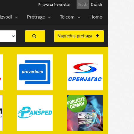
Prijava za Newsletter
Srpski
English
izvodi
Pretrage
Telcom
Home
Napredna pretraga