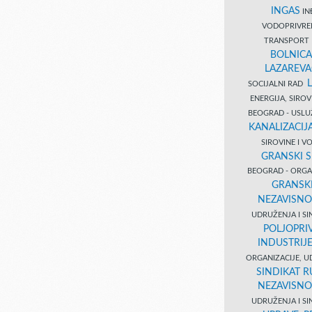
INGAS
INĐ
VODOPRIVR
TRANSPORT 
BOLNICA
LAZAREVA
SOCIJALNI RAD
ENERGIJA, SIRO
BEOGRAD - USL
KANALIZACIJA
SIROVINE I 
GRANSKI S
BEOGRAD - ORGAN
GRANSKI
NEZAVISNO
UDRUŽENJA I SI
POLJOPRI
INDUSTRIJ
ORGANIZACIJE, U
SINDIKAT R
NEZAVISNO
UDRUŽENJA I SI