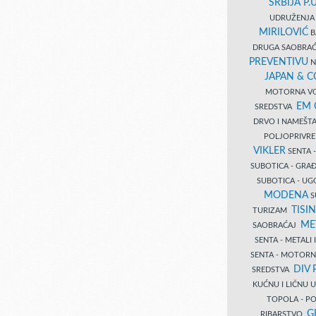
SRBIJA P.U
UDRUŽENJA 
MIRILOVIĆ
B
DRUGA SAOBRAĆ
PREVENTIVU
N
JAPAN & 
MOTORNA VO
EM
SREDSTVA
DRVO I NAMEŠT
POLJOPRIVRE
VIKLER
SENTA 
SUBOTICA - GR
SUBOTICA - UG
MODENA
S
TISI
TURIZAM
ME
SAOBRAĆAJ
SENTA - METALI
SENTA - MOTORN
DIV 
SREDSTVA
KUĆNU I LIČNU
TOPOLA - PO
G
RIBARSTVO