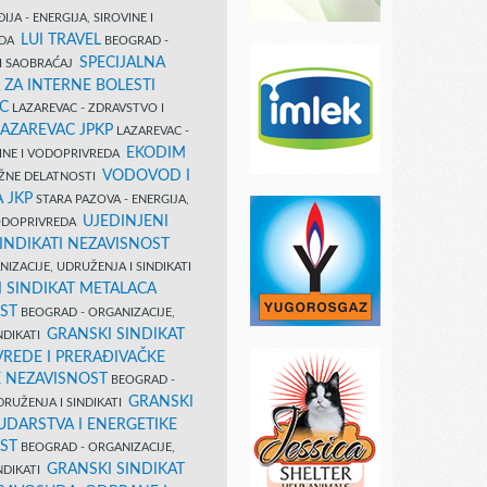
IJA - ENERGIJA, SIROVINE I
LUI TRAVEL
EDA
BEOGRAD -
SPECIJALNA
I SAOBRAĆAJ
 ZA INTERNE BOLESTI
C
LAZAREVAC - ZDRAVSTVO I
LAZAREVAC JPKP
LAZAREVAC -
EKODIM
VINE I VODOPRIVREDA
VODOVOD I
UŽNE DELATNOSTI
 JKP
STARA PAZOVA - ENERGIJA,
UJEDINJENI
VODOPRIVREDA
INDIKATI NEZAVISNOST
IZACIJE, UDRUŽENJA I SINDIKATI
 SINDIKAT METALACA
ST
BEOGRAD - ORGANIZACIJE,
GRANSKI SINDIKAT
NDIKATI
VREDE I PRERAĐIVAČKE
E NEZAVISNOST
BEOGRAD -
GRANSKI
DRUŽENJA I SINDIKATI
UDARSTVA I ENERGETIKE
ST
BEOGRAD - ORGANIZACIJE,
GRANSKI SINDIKAT
NDIKATI