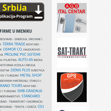
FIRME U IMENIKU
EOGRAD - ENERGIJA, SIROVINE I
TERRA TRADE
DA
NOVI SAD -
OSMOR CO.
KA
HAJDUKOVO -
PROLINE PVC SISTEMI
IKA
AUTO-AS
A I PLASTIKA
BAČKA
MOTORNA VOZILA I DRUGA
DENIS PLUS
REDSTVA
SUBOTICA
METAL SHOP
TVO I TURIZAM
ĐEVINSKI MATERIJALI, STAKLO I
RAND TOURS
NOVI SAD -
SMB-GRADNJA
O I TURIZAM
STANDARD
GRAĐEVINARSTVO
RAD - TRANSPORT I SAOBRAĆAJ
GS1
EOGRAD - TEKSTIL I ODEĆA