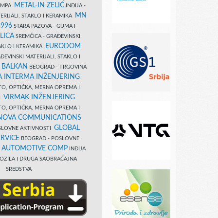
METAL-IN ZELIĆ
TAMPA
INĐIJA -
MN
ERIJALI, STAKLO I KERAMIKA
1996
STARA PAZOVA - GUMA I
LICA
SREMČICA - GRAĐEVINSKI
EURODOM
TAKLO I KERAMIKA
EVINSKI MATERIJALI, STAKLO I
 BALKAN
BEOGRAD - TRGOVINA
 INTERMA INŽENJERING
TO, OPTIČKA, MERNA OPREMA I
VIRMAK INŽENJERING
I
TO, OPTIČKA, MERNA OPREMA I
NOVA COMMUNICATIONS
GLOBAL
SLOVNE AKTIVNOSTI
RVICE
BEOGRAD - POSLOVNE
B AUTOMOTIVE COMP
INĐIJA
OZILA I DRUGA SAOBRAĆAJNA
SREDSTVA