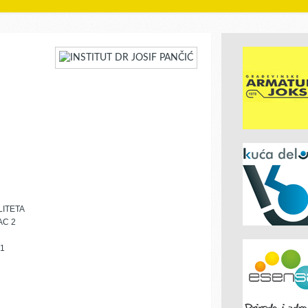
ITETA
AC 2
 1