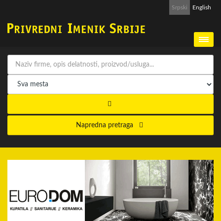
Srpski
English
Napredna pretraga