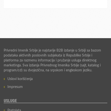
Privredni Imenik Srbije je najstarije B2B izdanje u Srbiji sa bazom
podataka aktivnih poslovnih subjekata iz Republike Srbije i
platforma za razmenu informacija i pružanje usluga direktnog
marketinga. Sva izdanja Privrednog Imenika Srbije (sajt, katalog i
program/cd) su dvojezična, na srpskom i engleskom jeziku.
Uslovi korišćenja
Impresum
USLUGE
Pretplata