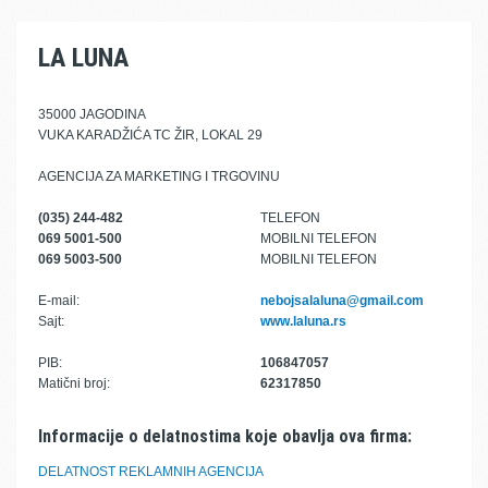
LA LUNA
35000 JAGODINA
VUKA KARADŽIĆA TC ŽIR, LOKAL 29
AGENCIJA ZA MARKETING I TRGOVINU
(035) 244-482
TELEFON
069 5001-500
MOBILNI TELEFON
069 5003-500
MOBILNI TELEFON
E-mail:
nebojsalaluna@gmail.com
Sajt:
www.laluna.rs
PIB:
106847057
Matični broj:
62317850
Informacije o delatnostima koje obavlja ova firma:
DELATNOST REKLAMNIH AGENCIJA