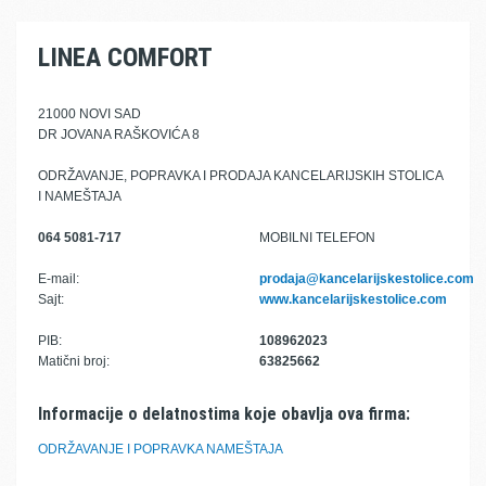
LINEA COMFORT
21000 NOVI SAD
DR JOVANA RAŠKOVIĆA 8
ODRŽAVANJE, POPRAVKA I PRODAJA KANCELARIJSKIH STOLICA
I NAMEŠTAJA
064 5081-717
MOBILNI TELEFON
E-mail:
prodaja@kancelarijskestolice.com
Sajt:
www.kancelarijskestolice.com
PIB:
108962023
Matični broj:
63825662
Informacije o delatnostima koje obavlja ova firma:
ODRŽAVANJE I POPRAVKA NAMEŠTAJA