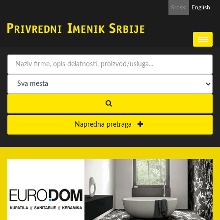
Srpski
English
Napredna pretraga