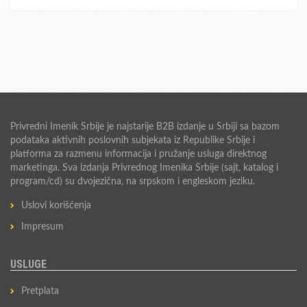
Privredni Imenik Srbije je najstarije B2B izdanje u Srbiji sa bazom
podataka aktivnih poslovnih subjekata iz Republike Srbije i
platforma za razmenu informacija i pružanje usluga direktnog
marketinga. Sva izdanja Privrednog Imenika Srbije (sajt, katalog i
program/cd) su dvojezična, na srpskom i engleskom jeziku.
Uslovi korišćenja
Impresum
USLUGE
Pretplata