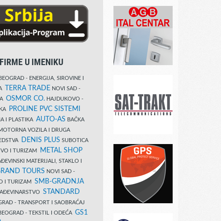
FIRME U IMENIKU
EOGRAD - ENERGIJA, SIROVINE I
TERRA TRADE
DA
NOVI SAD -
OSMOR CO.
KA
HAJDUKOVO -
PROLINE PVC SISTEMI
IKA
AUTO-AS
A I PLASTIKA
BAČKA
MOTORNA VOZILA I DRUGA
DENIS PLUS
REDSTVA
SUBOTICA
METAL SHOP
TVO I TURIZAM
ĐEVINSKI MATERIJALI, STAKLO I
RAND TOURS
NOVI SAD -
SMB-GRADNJA
O I TURIZAM
STANDARD
GRAĐEVINARSTVO
RAD - TRANSPORT I SAOBRAĆAJ
GS1
EOGRAD - TEKSTIL I ODEĆA