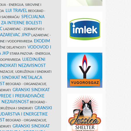
IJA - ENERGIJA, SIROVINE I
LUI TRAVEL
EDA
BEOGRAD -
SPECIJALNA
I SAOBRAĆAJ
 ZA INTERNE BOLESTI
C
LAZAREVAC - ZDRAVSTVO I
LAZAREVAC JPKP
LAZAREVAC -
EKODIM
VINE I VODOPRIVREDA
VODOVOD I
UŽNE DELATNOSTI
 JKP
STARA PAZOVA - ENERGIJA,
UJEDINJENI
VODOPRIVREDA
INDIKATI NEZAVISNOST
IZACIJE, UDRUŽENJA I SINDIKATI
 SINDIKAT METALACA
ST
BEOGRAD - ORGANIZACIJE,
GRANSKI SINDIKAT
NDIKATI
VREDE I PRERAĐIVAČKE
E NEZAVISNOST
BEOGRAD -
GRANSKI
DRUŽENJA I SINDIKATI
UDARSTVA I ENERGETIKE
ST
BEOGRAD - ORGANIZACIJE,
GRANSKI SINDIKAT
NDIKATI