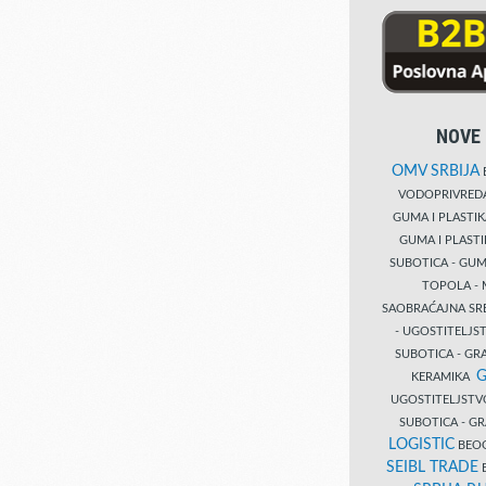
NOVE 
OMV SRBIJA
B
VODOPRIVRE
GUMA I PLASTI
GUMA I PLAST
SUBOTICA - GUM
TOPOLA - 
SAOBRAĆAJNA S
- UGOSTITELJS
SUBOTICA - GRA
G
KERAMIKA
UGOSTITELJSTV
SUBOTICA - 
LOGISTIC
BEOG
SEIBL TRADE
B