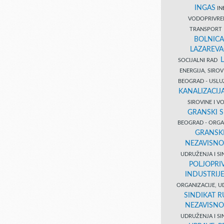
INGAS
INĐ
VODOPRIVR
TRANSPORT 
BOLNICA
LAZAREVA
SOCIJALNI RAD
ENERGIJA, SIRO
BEOGRAD - USL
KANALIZACIJA
SIROVINE I 
GRANSKI S
BEOGRAD - ORGAN
GRANSKI
NEZAVISNO
UDRUŽENJA I SI
POLJOPRI
INDUSTRIJ
ORGANIZACIJE, U
SINDIKAT R
NEZAVISNO
UDRUŽENJA I SI