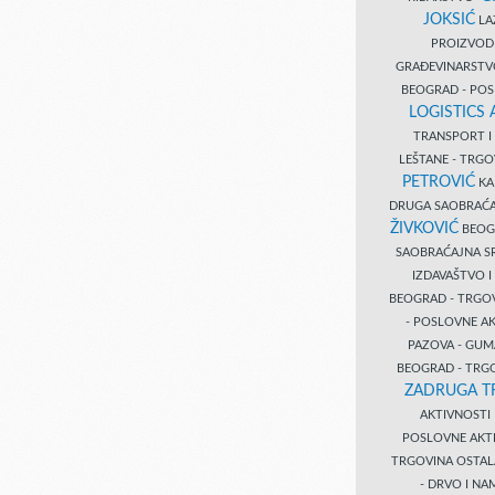
JOKSIĆ
LAZ
PROIZVO
GRAĐEVINARST
BEOGRAD - PO
LOGISTICS
TRANSPORT 
LEŠTANE - TRG
PETROVIĆ
KA
DRUGA SAOBRAĆ
ŽIVKOVIĆ
BEOGR
SAOBRAĆAJNA S
IZDAVAŠTVO 
BEOGRAD - TRGO
- POSLOVNE A
PAZOVA - GUM
BEOGRAD - TRG
ZADRUGA T
AKTIVNOST
POSLOVNE AKT
TRGOVINA OSTA
- DRVO I N