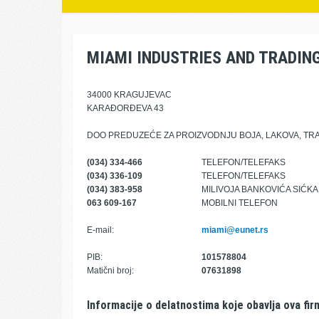
MIAMI INDUSTRIES AND TRADIN
34000 KRAGUJEVAC
KARAĐORĐEVA 43
DOO PREDUZEĆE ZA PROIZVODNJU BOJA, LAKOVA, TR
(034) 334-466
TELEFON/TELEFAKS
(034) 336-109
TELEFON/TELEFAKS
(034) 383-958
MILIVOJA BANKOVIĆA SIĆKA
063 609-167
MOBILNI TELEFON
E-mail:
miami@eunet.rs
PIB:
101578804
Matični broj:
07631898
Informacije o delatnostima koje obavlja ova fir