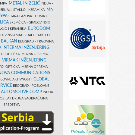
METAL-IN ZELIĆ
TAMPA
INĐIJA -
MN
ERIJALI, STAKLO I KERAMIKA
1996
STARA PAZOVA - GUMA I
LICA
SREMČICA - GRAĐEVINSKI
EURODOM
TAKLO I KERAMIKA
EVINSKI MATERIJALI, STAKLO I
 BALKAN
BEOGRAD - TRGOVINA
 INTERMA INŽENJERING
TO, OPTIČKA, MERNA OPREMA I
VIRMAK INŽENJERING
I
TO, OPTIČKA, MERNA OPREMA I
NOVA COMMUNICATIONS
GLOBAL
SLOVNE AKTIVNOSTI
RVICE
BEOGRAD - POSLOVNE
B AUTOMOTIVE COMP
INĐIJA
OZILA I DRUGA SAOBRAĆAJNA
SREDSTVA