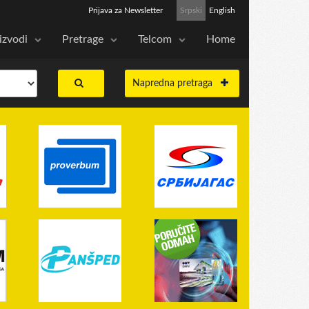
Prijava za Newsletter
Srpski
English
izvodi
Pretrage
Telcom
Home
Napredna pretraga