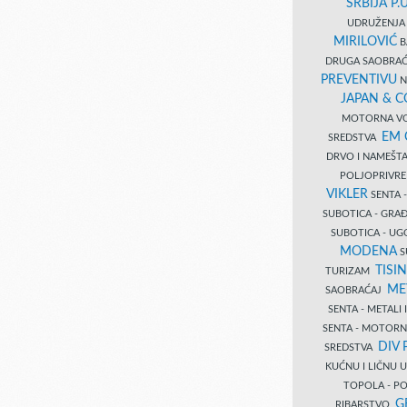
SRBIJA P.U
UDRUŽENJA 
MIRILOVIĆ
B
DRUGA SAOBRAĆ
PREVENTIVU
N
JAPAN & 
MOTORNA VO
EM
SREDSTVA
DRVO I NAMEŠT
POLJOPRIVRE
VIKLER
SENTA 
SUBOTICA - GR
SUBOTICA - UG
MODENA
S
TISI
TURIZAM
ME
SAOBRAĆAJ
SENTA - METALI
SENTA - MOTORN
DIV 
SREDSTVA
KUĆNU I LIČNU
TOPOLA - PO
G
RIBARSTVO