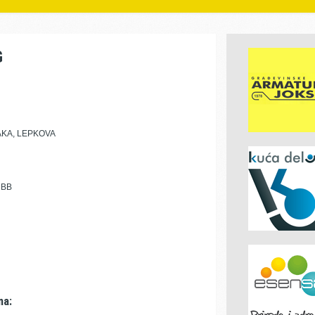
G
AKA, LEPKOVA
 BB
ma: