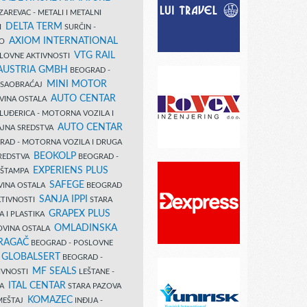
AREVAC - METALI I METALNI
DELTA TERM
DI
SURČIN -
AXIOM INTERNATIONAL
VO
VTG RAIL
SLOVNE AKTIVNOSTI
 AUSTRIA GMBH
BEOGRAD -
MINI MOTOR
I SAOBRAĆAJ
AUTO CENTAR
OVINA OSTALA
LUĐERICA - MOTORNA VOZILA I
AUTO CENTAR
AJNA SREDSTVA
AD - MOTORNA VOZILA I DRUGA
BEOKOLP
REDSTVA
BEOGRAD -
EXPERIENS PLUS
I ŠTAMPA
SAFEGE
VINA OSTALA
BEOGRAD
SANJA IPPI
KTIVNOSTI
STARA
GRAPEX PLUS
A I PLASTIKA
OMLADINSKA
OVINA OSTALA
RAGAČ
BEOGRAD - POSLOVNE
GLOBALSERT
I
BEOGRAD -
MF SEALS
IVNOSTI
LEŠTANE -
ITAL CENTAR
LA
STARA PAZOVA
KOMAZEC
AMEŠTAJ
INĐIJA -