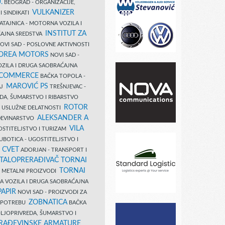
.
BEOGRAD - ORGANIZACIJE,
VULKANIZER
I SINDIKATI
ATAJNICA - MOTORNA VOZILA I
INSTITUT ZA
AJNA SREDSTVA
OVI SAD - POSLOVNE AKTIVNOSTI
COREA MOTORS
NOVI SAD -
ZILA I DRUGA SAOBRAĆAJNA
 COMMERCE
BAČKA TOPOLA -
MAROVIĆ PS
AJ
TREŠNJEVAC -
DA, ŠUMARSTVO I RIBARSTVO
ROTOR
- USLUŽNE DELATNOSTI
ALEKSANDER A
AĐEVINARSTVO
VILA
OSTITELJSTVO I TURIZAM
UBOTICA - UGOSTITELJSTVO I
N CVET
ADORJAN - TRANSPORT I
TALOPRERAĐIVAČ TORNAI
TORNAI
 I METALNI PROIZVODI
A VOZILA I DRUGA SAOBRAĆAJNA
PAPIR
NOVI SAD - PROIZVODI ZA
ZOBNATICA
 UPOTREBU
BAČKA
LJOPRIVREDA, ŠUMARSTVO I
RAĐEVINSKE ARMATURE