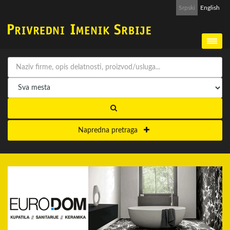
Srpski
English
Napredna pretraga