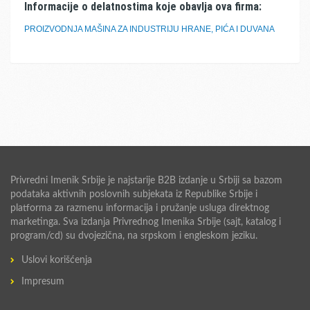
Informacije o delatnostima koje obavlja ova firma:
PROIZVODNJA MAŠINA ZA INDUSTRIJU HRANE, PIĆA I DUVANA
Privredni Imenik Srbije je najstarije B2B izdanje u Srbiji sa bazom
podataka aktivnih poslovnih subjekata iz Republike Srbije i
platforma za razmenu informacija i pružanje usluga direktnog
marketinga. Sva izdanja Privrednog Imenika Srbije (sajt, katalog i
program/cd) su dvojezična, na srpskom i engleskom jeziku.
Uslovi korišćenja
Impresum