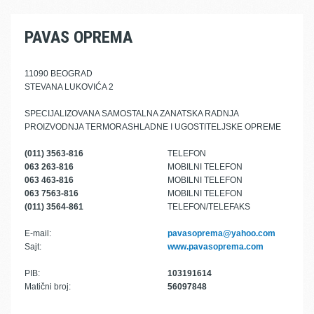
PAVAS OPREMA
11090 BEOGRAD
STEVANA LUKOVIĆA 2
SPECIJALIZOVANA SAMOSTALNA ZANATSKA RADNJA
PROIZVODNJA TERMORASHLADNE I UGOSTITELJSKE OPREME
(011) 3563-816
TELEFON
063 263-816
MOBILNI TELEFON
063 463-816
MOBILNI TELEFON
063 7563-816
MOBILNI TELEFON
(011) 3564-861
TELEFON/TELEFAKS
E-mail:
pavasoprema@yahoo.com
Sajt:
www.pavasoprema.com
PIB:
103191614
Matični broj:
56097848