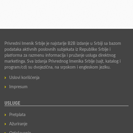
Privredni Imenik Srbije je najstarije B2B izdanje u Srbiji sa bazom
podataka aktivnih poslovnih subjekata iz Republike Srbije i
platforma za razmenu informacija i pružanje usluga direktnog
marketinga. Sva izdanja Privrednog Imenika Srbije (sajt, katalog i
program/cd) su dvojezična, na srpskom i engleskom jeziku.
Uslovi korišćenja
Impresum
USLUGE
Pretplata
Ažuriranje