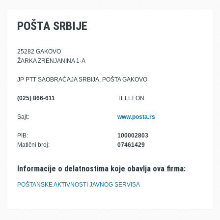
POŠTA SRBIJE
25282 GAKOVO
ŽARKA ZRENJANINA 1-A
JP PTT SAOBRAĆAJA SRBIJA, POŠTA GAKOVO
(025) 866-611
TELEFON
Sajt:
www.posta.rs
PIB:
100002803
Matični broj:
07461429
Informacije o delatnostima koje obavlja ova firma:
POŠTANSKE AKTIVNOSTI JAVNOG SERVISA