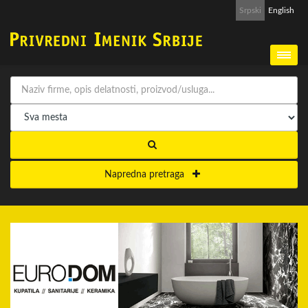
Srpski
English
Napredna pretraga