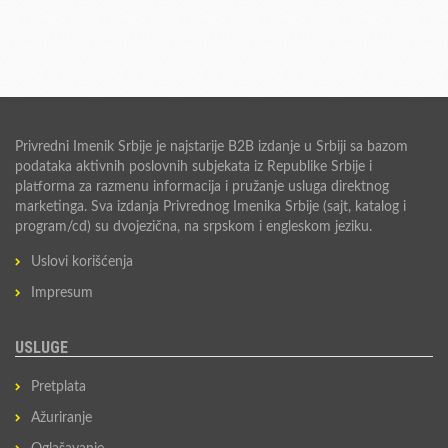
Privredni Imenik Srbije je najstarije B2B izdanje u Srbiji sa bazom
podataka aktivnih poslovnih subjekata iz Republike Srbije i
platforma za razmenu informacija i pružanje usluga direktnog
marketinga. Sva izdanja Privrednog Imenika Srbije (sajt, katalog i
program/cd) su dvojezična, na srpskom i engleskom jeziku.
Uslovi korišćenja
Impresum
USLUGE
Pretplata
Ažuriranje