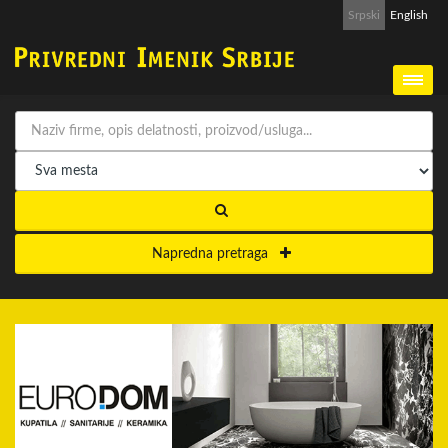
Srpski
English
Napredna pretraga