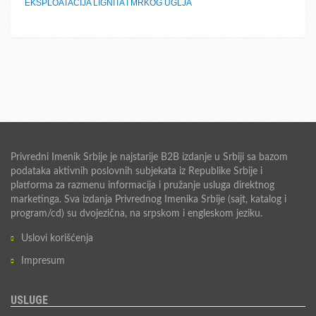
EKSPLOATACIJA LIGNITA I MRKOG UGLJA
Privredni Imenik Srbije je najstarije B2B izdanje u Srbiji sa bazom
podataka aktivnih poslovnih subjekata iz Republike Srbije i
platforma za razmenu informacija i pružanje usluga direktnog
marketinga. Sva izdanja Privrednog Imenika Srbije (sajt, katalog i
program/cd) su dvojezična, na srpskom i engleskom jeziku.
Uslovi korišćenja
Impresum
USLUGE