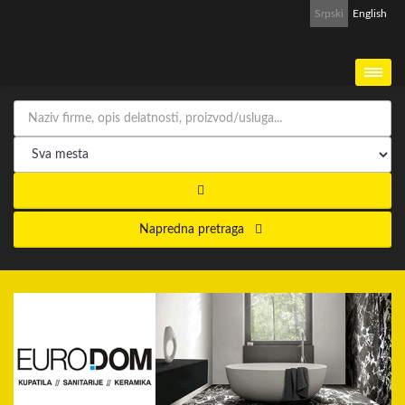
Srpski
English
Napredna pretraga