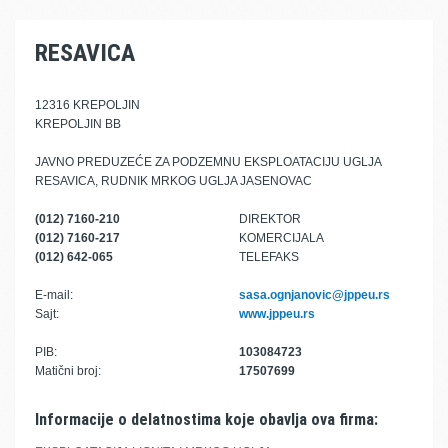
RESAVICA
12316 KREPOLJIN
KREPOLJIN BB
JAVNO PREDUZEĆE ZA PODZEMNU EKSPLOATACIJU UGLJA
RESAVICA, RUDNIK MRKOG UGLJA JASENOVAC
(012) 7160-210
DIREKTOR
(012) 7160-217
KOMERCIJALA
(012) 642-065
TELEFAKS
E-mail:
sasa.ognjanovic@jppeu.rs
Sajt:
www.jppeu.rs
PIB:
103084723
Matični broj:
17507699
Informacije o delatnostima koje obavlja ova firma: