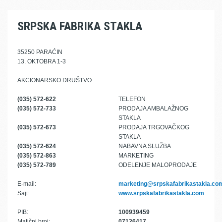
SRPSKA FABRIKA STAKLA
35250 PARAĆIN
13. OKTOBRA 1-3
AKCIONARSKO DRUŠTVO
(035) 572-622
TELEFON
(035) 572-733
PRODAJA AMBALAŽNOG
STAKLA
(035) 572-673
PRODAJA TRGOVAČKOG
STAKLA
(035) 572-624
NABAVNA SLUŽBA
(035) 572-863
MARKETING
(035) 572-789
ODELENJE MALOPRODAJE
E-mail:
marketing@srpskafabrikastakla.co
Sajt:
www.srpskafabrikastakla.com
PIB:
100939459
Matični broj:
07126417