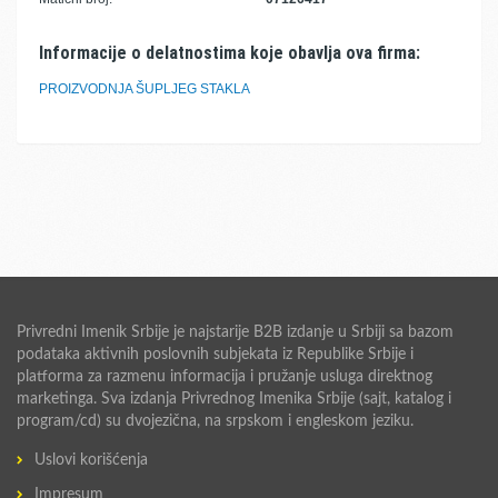
Informacije o delatnostima koje obavlja ova firma:
PROIZVODNJA ŠUPLJEG STAKLA
Privredni Imenik Srbije je najstarije B2B izdanje u Srbiji sa bazom
podataka aktivnih poslovnih subjekata iz Republike Srbije i
platforma za razmenu informacija i pružanje usluga direktnog
marketinga. Sva izdanja Privrednog Imenika Srbije (sajt, katalog i
program/cd) su dvojezična, na srpskom i engleskom jeziku.
Uslovi korišćenja
Impresum