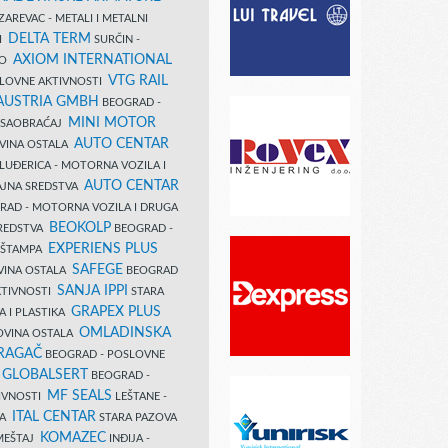
AREVAC - METALI I METALNI
DELTA TERM
DI
SURČIN -
AXIOM INTERNATIONAL
VO
VTG RAIL
SLOVNE AKTIVNOSTI
 AUSTRIA GMBH
BEOGRAD -
MINI MOTOR
I SAOBRAĆAJ
AUTO CENTAR
OVINA OSTALA
LUĐERICA - MOTORNA VOZILA I
AUTO CENTAR
AJNA SREDSTVA
AD - MOTORNA VOZILA I DRUGA
BEOKOLP
REDSTVA
BEOGRAD -
EXPERIENS PLUS
I ŠTAMPA
SAFEGE
VINA OSTALA
BEOGRAD
SANJA IPPI
KTIVNOSTI
STARA
GRAPEX PLUS
A I PLASTIKA
OMLADINSKA
OVINA OSTALA
RAGAČ
BEOGRAD - POSLOVNE
GLOBALSERT
I
BEOGRAD -
MF SEALS
IVNOSTI
LEŠTANE -
ITAL CENTAR
LA
STARA PAZOVA
KOMAZEC
AMEŠTAJ
INĐIJA -