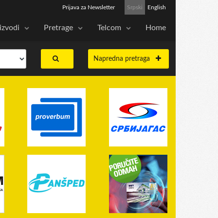
Prijava za Newsletter
Srpski
English
izvodi
Pretrage
Telcom
Home
Napredna pretraga