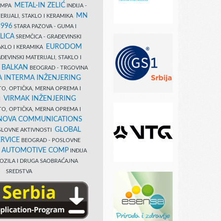
METAL-IN ZELIĆ
TAMPA
INĐIJA -
MN
ERIJALI, STAKLO I KERAMIKA
1996
STARA PAZOVA - GUMA I
LICA
SREMČICA - GRAĐEVINSKI
EURODOM
TAKLO I KERAMIKA
EVINSKI MATERIJALI, STAKLO I
 BALKAN
BEOGRAD - TRGOVINA
 INTERMA INŽENJERING
TO, OPTIČKA, MERNA OPREMA I
VIRMAK INŽENJERING
I
TO, OPTIČKA, MERNA OPREMA I
NOVA COMMUNICATIONS
GLOBAL
SLOVNE AKTIVNOSTI
RVICE
BEOGRAD - POSLOVNE
B AUTOMOTIVE COMP
INĐIJA
OZILA I DRUGA SAOBRAĆAJNA
SREDSTVA