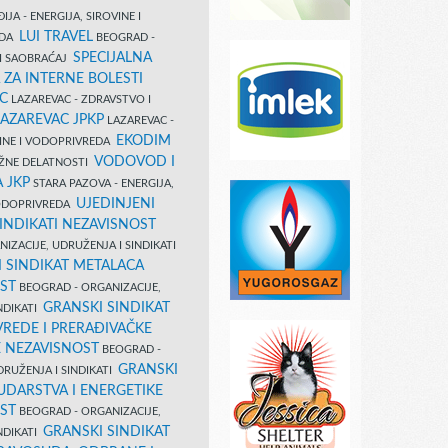
IJA - ENERGIJA, SIROVINE I
LUI TRAVEL
EDA
BEOGRAD -
SPECIJALNA
I SAOBRAĆAJ
 ZA INTERNE BOLESTI
C
LAZAREVAC - ZDRAVSTVO I
LAZAREVAC JPKP
LAZAREVAC -
EKODIM
VINE I VODOPRIVREDA
VODOVOD I
UŽNE DELATNOSTI
 JKP
STARA PAZOVA - ENERGIJA,
UJEDINJENI
VODOPRIVREDA
INDIKATI NEZAVISNOST
IZACIJE, UDRUŽENJA I SINDIKATI
 SINDIKAT METALACA
ST
BEOGRAD - ORGANIZACIJE,
GRANSKI SINDIKAT
NDIKATI
VREDE I PRERAĐIVAČKE
E NEZAVISNOST
BEOGRAD -
GRANSKI
DRUŽENJA I SINDIKATI
UDARSTVA I ENERGETIKE
ST
BEOGRAD - ORGANIZACIJE,
GRANSKI SINDIKAT
NDIKATI