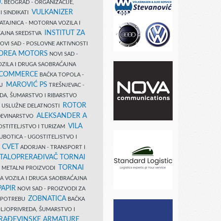
.
BEOGRAD - ORGANIZACIJE,
VULKANIZER
I SINDIKATI
ATAJNICA - MOTORNA VOZILA I
INSTITUT ZA
AJNA SREDSTVA
OVI SAD - POSLOVNE AKTIVNOSTI
COREA MOTORS
NOVI SAD -
ZILA I DRUGA SAOBRAĆAJNA
 COMMERCE
BAČKA TOPOLA -
MAROVIĆ PS
AJ
TREŠNJEVAC -
DA, ŠUMARSTVO I RIBARSTVO
ROTOR
- USLUŽNE DELATNOSTI
ALEKSANDER A
AĐEVINARSTVO
VILA
OSTITELJSTVO I TURIZAM
UBOTICA - UGOSTITELJSTVO I
N CVET
ADORJAN - TRANSPORT I
TALOPRERAĐIVAČ TORNAI
TORNAI
 I METALNI PROIZVODI
A VOZILA I DRUGA SAOBRAĆAJNA
PAPIR
NOVI SAD - PROIZVODI ZA
ZOBNATICA
 UPOTREBU
BAČKA
LJOPRIVREDA, ŠUMARSTVO I
RAĐEVINSKE ARMATURE