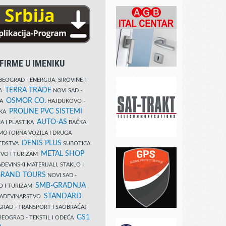
FIRME U IMENIKU
EOGRAD - ENERGIJA, SIROVINE I
TERRA TRADE
DA
NOVI SAD -
OSMOR CO.
KA
HAJDUKOVO -
PROLINE PVC SISTEMI
IKA
AUTO-AS
A I PLASTIKA
BAČKA
MOTORNA VOZILA I DRUGA
DENIS PLUS
REDSTVA
SUBOTICA
METAL SHOP
TVO I TURIZAM
ĐEVINSKI MATERIJALI, STAKLO I
RAND TOURS
NOVI SAD -
SMB-GRADNJA
O I TURIZAM
STANDARD
GRAĐEVINARSTVO
RAD - TRANSPORT I SAOBRAĆAJ
GS1
EOGRAD - TEKSTIL I ODEĆA