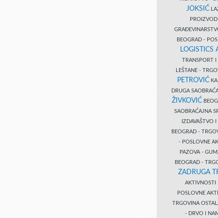
JOKSIĆ
LAZ
PROIZVO
GRAĐEVINARST
BEOGRAD - PO
LOGISTICS
TRANSPORT 
LEŠTANE - TRG
PETROVIĆ
KA
DRUGA SAOBRAĆ
ŽIVKOVIĆ
BEOGR
SAOBRAĆAJNA S
IZDAVAŠTVO 
BEOGRAD - TRGO
- POSLOVNE A
PAZOVA - GUM
BEOGRAD - TRG
ZADRUGA T
AKTIVNOST
POSLOVNE AKT
TRGOVINA OSTA
- DRVO I N