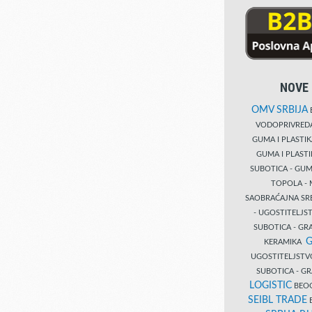
NOVE 
OMV SRBIJA
B
VODOPRIVRE
GUMA I PLASTI
GUMA I PLAST
SUBOTICA - GUM
TOPOLA - 
SAOBRAĆAJNA S
- UGOSTITELJS
SUBOTICA - GRA
G
KERAMIKA
UGOSTITELJSTV
SUBOTICA - 
LOGISTIC
BEOG
SEIBL TRADE
B