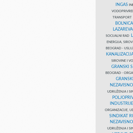
INGAS
INĐ
VODOPRIVR
TRANSPORT 
BOLNICA
LAZAREVA
SOCIJALNI RAD
ENERGIJA, SIRO
BEOGRAD - USL
KANALIZACIJA
SIROVINE I 
GRANSKI S
BEOGRAD - ORGAN
GRANSKI
NEZAVISNO
UDRUŽENJA I SI
POLJOPRI
INDUSTRIJ
ORGANIZACIJE, U
SINDIKAT R
NEZAVISNO
UDRUŽENJA I SI