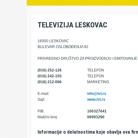
TELEVIZIJA LESKOVAC
16000 LESKOVAC
BULEVAR OSLOBOĐENJA 92
PRIVREDNO DRUŠTVO ZA PROIZVODNJU I EMITOVANJE
(016) 252-126
TELEFON
(016) 242-155
TELEFON
(016) 212-006
MARKETING
E-mail:
info@tvl.rs
Sajt:
www.tvl.rs
PIB:
100327641
Matični broj:
06993290
Informacije o delatnostima koje obavlja ova fir