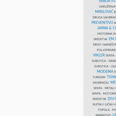
SRBIJA P.U
UDRUŽENJA 
MIRILOVIĆ
B
DRUGA SAOBRAĆ
PREVENTIVU
N
JAPAN & 
MOTORNA VO
EM
SREDSTVA
DRVO I NAMEŠT
POLJOPRIVRE
VIKLER
SENTA 
SUBOTICA - GR
SUBOTICA - UG
MODENA
S
TISI
TURIZAM
ME
SAOBRAĆAJ
SENTA - METALI
SENTA - MOTORN
DIV 
SREDSTVA
KUĆNU I LIČNU
TOPOLA - PO
G
RIBARSTVO