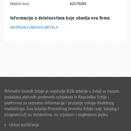
Matični broj:
62175265
Informacije o delatnostima koje obavlja ova firma:
MAŠINSKA OBRADA METALA
Privredni Imenik Srbije je najstarije B2B izdanje u Srbiji sa bazom
podataka aktivnih poslovnih subjekata iz Republike Srbije i
platforma za razmenu informacija i pružanje usluga direktnog
marketinga. Sva izdanja Privrednog Imenika Srbije (sajt, katalog i
program/cd) su dvojezična, na srpskom i engleskom jeziku.
Uslovi korišćenja