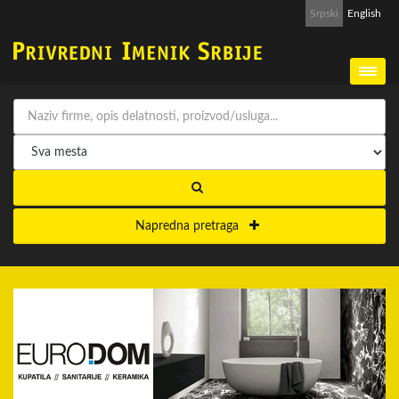
Srpski
English
Napredna pretraga