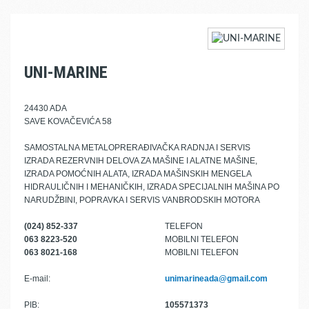
UNI-MARINE
24430 ADA
SAVE KOVAČEVIĆA 58
SAMOSTALNA METALOPRERAĐIVAČKA RADNJA I SERVIS
IZRADA REZERVNIH DELOVA ZA MAŠINE I ALATNE MAŠINE,
IZRADA POMOĆNIH ALATA, IZRADA MAŠINSKIH MENGELA
HIDRAULIČNIH I MEHANIČKIH, IZRADA SPECIJALNIH MAŠINA PO
NARUDŽBINI, POPRAVKA I SERVIS VANBRODSKIH MOTORA
(024) 852-337
TELEFON
063 8223-520
MOBILNI TELEFON
063 8021-168
MOBILNI TELEFON
E-mail:
unimarineada@gmail.com
PIB:
105571373