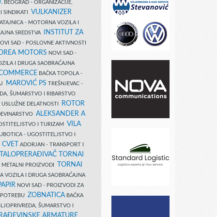
.
BEOGRAD - ORGANIZACIJE,
VULKANIZER
I SINDIKATI
ATAJNICA - MOTORNA VOZILA I
INSTITUT ZA
AJNA SREDSTVA
OVI SAD - POSLOVNE AKTIVNOSTI
COREA MOTORS
NOVI SAD -
ZILA I DRUGA SAOBRAĆAJNA
 COMMERCE
BAČKA TOPOLA -
MAROVIĆ PS
AJ
TREŠNJEVAC -
DA, ŠUMARSTVO I RIBARSTVO
ROTOR
- USLUŽNE DELATNOSTI
ALEKSANDER A
AĐEVINARSTVO
VILA
OSTITELJSTVO I TURIZAM
UBOTICA - UGOSTITELJSTVO I
N CVET
ADORJAN - TRANSPORT I
TALOPRERAĐIVAČ TORNAI
TORNAI
 I METALNI PROIZVODI
A VOZILA I DRUGA SAOBRAĆAJNA
PAPIR
NOVI SAD - PROIZVODI ZA
ZOBNATICA
 UPOTREBU
BAČKA
LJOPRIVREDA, ŠUMARSTVO I
RAĐEVINSKE ARMATURE