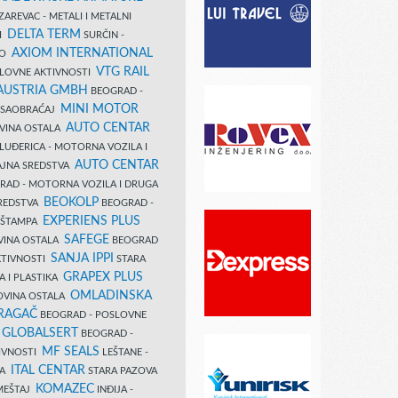
AREVAC - METALI I METALNI
DELTA TERM
DI
SURČIN -
AXIOM INTERNATIONAL
VO
VTG RAIL
SLOVNE AKTIVNOSTI
 AUSTRIA GMBH
BEOGRAD -
MINI MOTOR
I SAOBRAĆAJ
AUTO CENTAR
OVINA OSTALA
LUĐERICA - MOTORNA VOZILA I
AUTO CENTAR
AJNA SREDSTVA
AD - MOTORNA VOZILA I DRUGA
BEOKOLP
REDSTVA
BEOGRAD -
EXPERIENS PLUS
I ŠTAMPA
SAFEGE
VINA OSTALA
BEOGRAD
SANJA IPPI
KTIVNOSTI
STARA
GRAPEX PLUS
A I PLASTIKA
OMLADINSKA
OVINA OSTALA
RAGAČ
BEOGRAD - POSLOVNE
GLOBALSERT
I
BEOGRAD -
MF SEALS
IVNOSTI
LEŠTANE -
ITAL CENTAR
LA
STARA PAZOVA
KOMAZEC
AMEŠTAJ
INĐIJA -