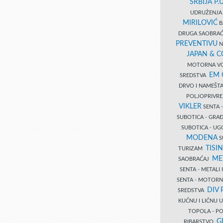
SRBIJA P.U
UDRUŽENJA 
MIRILOVIĆ
B
DRUGA SAOBRAĆ
PREVENTIVU
N
JAPAN & 
MOTORNA VO
EM
SREDSTVA
DRVO I NAMEŠT
POLJOPRIVRE
VIKLER
SENTA 
SUBOTICA - GR
SUBOTICA - UG
MODENA
S
TISI
TURIZAM
ME
SAOBRAĆAJ
SENTA - METALI
SENTA - MOTORN
DIV 
SREDSTVA
KUĆNU I LIČNU
TOPOLA - PO
G
RIBARSTVO