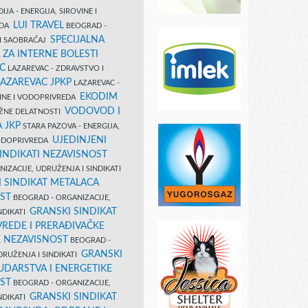
IJA - ENERGIJA, SIROVINE I
LUI TRAVEL
EDA
BEOGRAD -
SPECIJALNA
I SAOBRAĆAJ
 ZA INTERNE BOLESTI
C
LAZAREVAC - ZDRAVSTVO I
LAZAREVAC JPKP
LAZAREVAC -
EKODIM
VINE I VODOPRIVREDA
VODOVOD I
UŽNE DELATNOSTI
 JKP
STARA PAZOVA - ENERGIJA,
UJEDINJENI
VODOPRIVREDA
INDIKATI NEZAVISNOST
IZACIJE, UDRUŽENJA I SINDIKATI
 SINDIKAT METALACA
ST
BEOGRAD - ORGANIZACIJE,
GRANSKI SINDIKAT
NDIKATI
VREDE I PRERAĐIVAČKE
E NEZAVISNOST
BEOGRAD -
GRANSKI
DRUŽENJA I SINDIKATI
UDARSTVA I ENERGETIKE
ST
BEOGRAD - ORGANIZACIJE,
GRANSKI SINDIKAT
NDIKATI