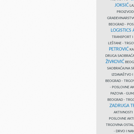
JOKSIĆ
LAZ
PROIZVO
GRAĐEVINARST
BEOGRAD - PO
LOGISTICS
TRANSPORT 
LEŠTANE - TRG
PETROVIĆ
KA
DRUGA SAOBRAĆ
ŽIVKOVIĆ
BEOGR
SAOBRAĆAJNA S
IZDAVAŠTVO 
BEOGRAD - TRGO
- POSLOVNE A
PAZOVA - GUM
BEOGRAD - TRG
ZADRUGA T
AKTIVNOST
POSLOVNE AKT
TRGOVINA OSTA
- DRVO I N