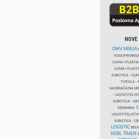
NOVE 
OMV SRBIJA
B
VODOPRIVRE
GUMA I PLASTI
GUMA I PLAST
SUBOTICA - GUM
TOPOLA - 
SAOBRAĆAJNA S
- UGOSTITELJS
SUBOTICA - GRA
G
KERAMIKA
UGOSTITELJSTV
SUBOTICA - 
LOGISTIC
BEOG
SEIBL TRADE
B