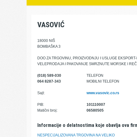
VASOVIĆ
18000 NIŠ
BOMBAŠKA 3
DOO ZA TRGOVINU, PROIZVODNJU I USLUGE EKSPORT-
VELEPRODAJA I PAKOVANJE SMRZNUTE MORSKE I REČE
(018) 589-030
TELEFON
064 8287-343
MOBILNI TELEFON
Sajt:
www.vasovic.co.rs
PIB:
101110007
Matični broj:
06580505
Informacije o delatnostima koje obavlja ova fir
NESPECIJALIZOVANA TRGOVINA NA VELIKO