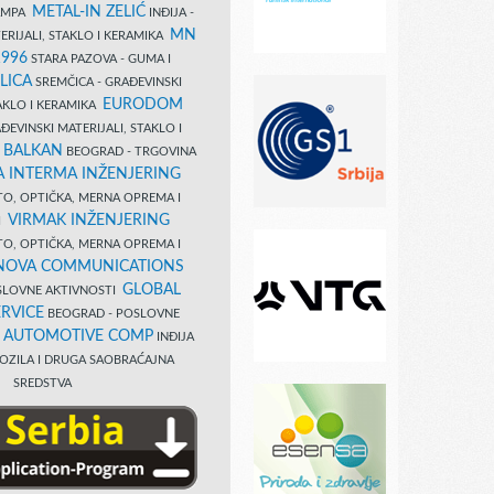
METAL-IN ZELIĆ
TAMPA
INĐIJA -
MN
ERIJALI, STAKLO I KERAMIKA
1996
STARA PAZOVA - GUMA I
LICA
SREMČICA - GRAĐEVINSKI
EURODOM
TAKLO I KERAMIKA
EVINSKI MATERIJALI, STAKLO I
 BALKAN
BEOGRAD - TRGOVINA
 INTERMA INŽENJERING
TO, OPTIČKA, MERNA OPREMA I
VIRMAK INŽENJERING
I
TO, OPTIČKA, MERNA OPREMA I
NOVA COMMUNICATIONS
GLOBAL
SLOVNE AKTIVNOSTI
RVICE
BEOGRAD - POSLOVNE
B AUTOMOTIVE COMP
INĐIJA
OZILA I DRUGA SAOBRAĆAJNA
SREDSTVA