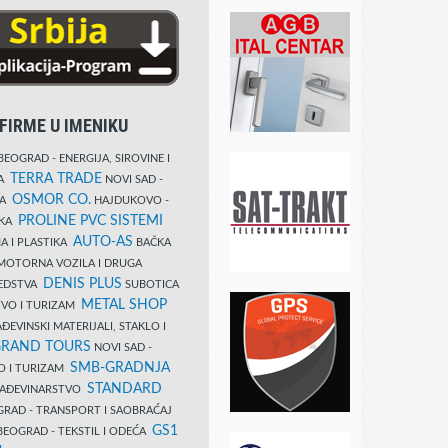
FIRME U IMENIKU
EOGRAD - ENERGIJA, SIROVINE I
TERRA TRADE
DA
NOVI SAD -
OSMOR CO.
KA
HAJDUKOVO -
PROLINE PVC SISTEMI
IKA
AUTO-AS
A I PLASTIKA
BAČKA
MOTORNA VOZILA I DRUGA
DENIS PLUS
REDSTVA
SUBOTICA
METAL SHOP
TVO I TURIZAM
ĐEVINSKI MATERIJALI, STAKLO I
RAND TOURS
NOVI SAD -
SMB-GRADNJA
O I TURIZAM
STANDARD
GRAĐEVINARSTVO
RAD - TRANSPORT I SAOBRAĆAJ
GS1
EOGRAD - TEKSTIL I ODEĆA