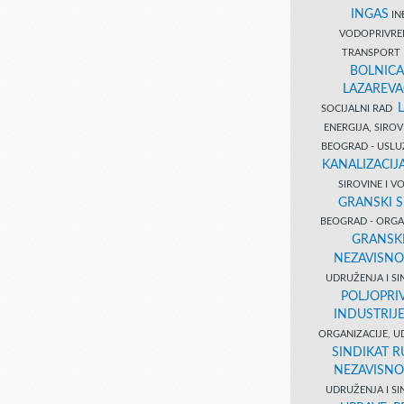
INGAS
INĐ
VODOPRIVR
TRANSPORT 
BOLNICA
LAZAREVA
SOCIJALNI RAD
ENERGIJA, SIRO
BEOGRAD - USL
KANALIZACIJA
SIROVINE I 
GRANSKI S
BEOGRAD - ORGAN
GRANSKI
NEZAVISNO
UDRUŽENJA I SI
POLJOPRI
INDUSTRIJ
ORGANIZACIJE, U
SINDIKAT R
NEZAVISNO
UDRUŽENJA I SI