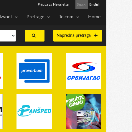
Prijava za Newsletter
Srpski
English
izvodi
Pretrage
Telcom
Home
Napredna pretraga