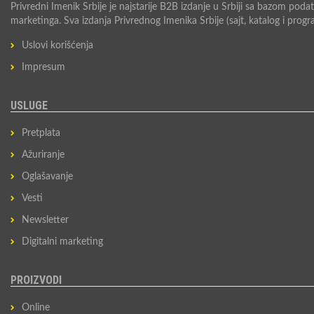
Privredni Imenik Srbije je najstarije B2B izdanje u Srbiji sa bazom pod
marketinga. Sva izdanja Privrednog Imenika Srbije (sajt, katalog i prog
Uslovi korišćenja
Impresum
USLUGE
Pretplata
Ažuriranje
Oglašavanje
Vesti
Newsletter
Digitalni marketing
PROIZVODI
Online