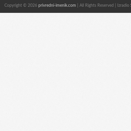
Copyright © 2026
privredni-imenik.com
| All Rights Reserved | Izradio