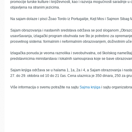
promocije turske kulture i književnosti, kao i razvoja mogućnosti saradnje u 
objavljena na stranim jezicima.
Na sajam dolaze i pisci Žoao Tordo iz Portugalije, Kejt Mos i Sajmon Sibag Mo
Sajam obrazovanja i nastavnih sredstava održava se pod sloganom „Obrazov
usavršavanja, izlagački program obuhvata sve što je potrebno za opremanje 
prosvetnog sistema: formalnim i neformalnim obrazovanjem, doživotnim u
Izlagačka ponuda je veoma raznolika i sveobuhvatna, od školskog nameštaja
predstavnicima ministarstava i lokalnih samouprava koje se bave obrazovanjem
Sajam knjiga održava se u halama 1, 1a, 2a i 4, a Sajam obrazovanja i nasta
27. do 29. oktobra od 10 do 21 čas. Cena ulaznica je 350 dinara, 250 za gru
Više informacija o svemu potražite na sajtu
Sajma knjiga
i sajtu organizator