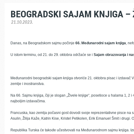
BEOGRADSKI SAJAM KNJIGA – Ž
21.10.2023.
Danas, na Beogradskom sajmu počinje
66. Međunarodni sajam knjiga
, ne
U istom terminu, od 21. do 29. oktobra održaće se i
Sajam obrazovanja i na
Međunarodni beogradski sajam knjiga otvoriće 21. oktobra pisac i izdavač Vlad
zemlje i inostranstva.
Na 66. Sajmu knjiga, čiji je slogan „Živele knjige“, posetioce u halama 1, 2 
najboljim izdavačima.
Francuska, kao zemlja počasni gost dovodi svoje reprezentativne pisce na s
Asulin, Žilija Kaže, Katrin Kise, Kristel Petikolen, Erik Emanuel Šmit i dr
Republika Turska će takođe učestvovati na Međunarodnom sajmu knjiga. Izdanj