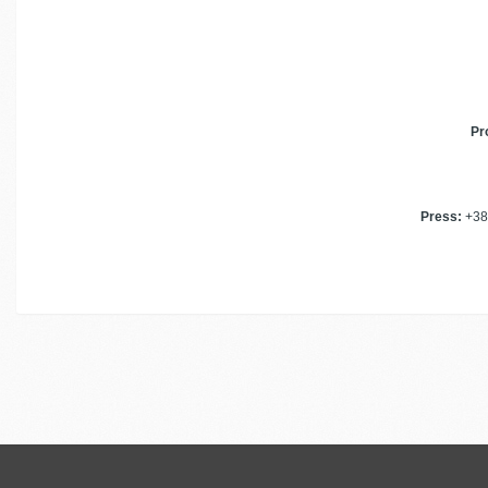
Pr
Press:
+381