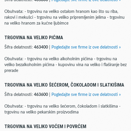
Šifra delatnosti:
463800
|
Pogledajte sve firme iz ove delatnosti »
Obuhvata: - trgovinu na veliko ostalom hranom kao što su riba,
rakovi i mekušci - trgovinu na veliko pripremljenim jelima - trgovinu
na veliko hranom za kućne ljubimce
TRGOVINA NA VELIKO PIĆIMA
Šifra delatnosti:
463400
|
Pogledajte sve firme iz ove delatnosti »
Obuhvata: - trgovinu na veliko alkoholnim pićima - trgovinu na
veliko bezalkoholnim pićima - kupovinu vina na veliko i flaširanje bez
prerade
TRGOVINA NA VELIKO ŠEĆEROM, ČOKOLADOM I SLATKIŠIMA
Šifra delatnosti:
463600
|
Pogledajte sve firme iz ove delatnosti »
Obuhvata: - trgovinu na veliko šećerom, čokoladom i slatkišima -
trgovinu na veliko pekarskim proizvodima
TRGOVINA NA VELIKO VOĆEM I POVRĆEM