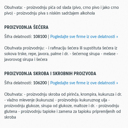
Obuhvata: - proizvodnju pića od slada (pivo, crno pivo i jako crno
pivo) - proizvodnju piva s niskim sadržajem alkohola
PROIZVODNJA ŠEĆERA
Šifra delatnosti:
108100
|
Pogledajte sve firme iz ove delatnosti »
Obuhvata proizvodnju: - i rafinaciju šećera ili supstituta šećera iz
sokova trske, repe, javora, palme i dr. - šećernog sirupa - melase -
javorovog sirupa i šećera
PROIZVODNJA SKROBA I SKROBNIH PROIZVODA
Šifra delatnosti:
106200
|
Pogledajte sve firme iz ove delatnosti »
Obuhvata: - proizvodnju skroba od pirinča, krompira, kukuruza i dr.
- vlažno mlevenje (kukuruza) - proizvodnju kukuruznog ulja -
proizvodnju glukoze, sirupa od glukoze, maltoze i dr. - proizvodnju
glutena - proizvodnju tapioke i zamena za tapioku pripremljenih od
skroba