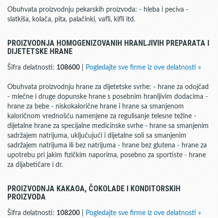
Obuhvata proizvodnju pekarskih proizvoda: - hleba i peciva -
slatkiša, kolača, pita, palačinki, vafli, kifli itd.
PROIZVODNJA HOMOGENIZOVANIH HRANLJIVIH PREPARATA I
DIJETETSKE HRANE
Šifra delatnosti:
108600
|
Pogledajte sve firme iz ove delatnosti »
Obuhvata proizvodnju hrane za dijetetske svrhe: - hrane za odojčad
- mlečne i druge dopunske hrane s posebnim hranljivim dodacima -
hrane za bebe - niskokalorične hrane i hrane sa smanjenom
kaloričnom vrednošću namenjene za regulisanje telesne težine -
dijetalne hrane za specijalne medicinske svrhe - hrane sa smanjenim
sadržajem natrijuma, uključujući i dijetalne soli sa smanjenim
sadržajem natrijuma ili bez natrijuma - hrane bez glutena - hrane za
upotrebu pri jakim fizičkim naporima, posebno za sportiste - hrane
za dijabetičare i dr.
PROIZVODNJA KAKAOA, ČOKOLADE I KONDITORSKIH
PROIZVODA
Šifra delatnosti:
108200
|
Pogledajte sve firme iz ove delatnosti »