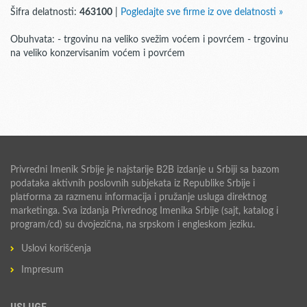
Šifra delatnosti:
463100
|
Pogledajte sve firme iz ove delatnosti »
Obuhvata: - trgovinu na veliko svežim voćem i povrćem - trgovinu
na veliko konzervisanim voćem i povrćem
Privredni Imenik Srbije je najstarije B2B izdanje u Srbiji sa bazom
podataka aktivnih poslovnih subjekata iz Republike Srbije i
platforma za razmenu informacija i pružanje usluga direktnog
marketinga. Sva izdanja Privrednog Imenika Srbije (sajt, katalog i
program/cd) su dvojezična, na srpskom i engleskom jeziku.
Uslovi korišćenja
Impresum