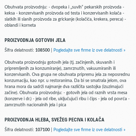
Obuhvata proizvodnju: - dvopeka i „suvih“ pekarskih proizvoda -
keksa - konzervisanih proizvoda od testa i konzervisanih kolača -
slatkih ili slanih proizvoda za grickanje (kolačića, krekera, pereca) -
oblandi i korneta
PROIZVODNJA GOTOVIH JELA
Šifra delatnosti:
108500
|
Pogledajte sve firme iz ove delatnosti »
Obuhvata proizvodnju gotovih jela (tj. začinjenih, skuvanih i
pripremljenih za konzumiranje), zamrznutih, vakuumiranih ili
konzervisanih. Ova grupa ne obuhvata pripremu jela za neposrednu
konzumaciju, kao npr. u restoranima. Da bi se smatrala jelom, ova
hrana mora da sadrži najmanje dva različita sastojka (izuzimajući
začine). Obuhvata proizvodnju: - gotovih jela od raznih vrsta mesa
(konzerve i dr.) - jela od ribe, uključujući ribu i čips - jela od povrća -
zamrznutih nacionalnih jela i pica
PROIZVODNJA HLEBA, SVEŽEG PECIVA I KOLAČA
Šifra delatnosti:
107100
|
Pogledajte sve firme iz ove delatnosti »