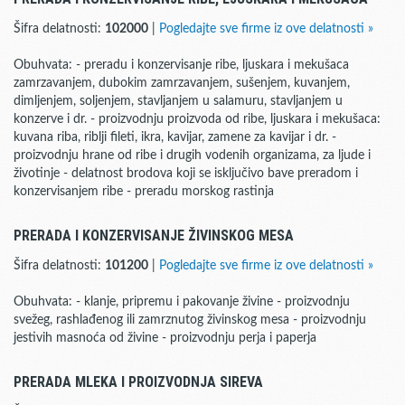
Šifra delatnosti:
102000
|
Pogledajte sve firme iz ove delatnosti »
Obuhvata: - preradu i konzervisanje ribe, ljuskara i mekušaca
zamrzavanjem, dubokim zamrzavanjem, sušenjem, kuvanjem,
dimljenjem, soljenjem, stavljanjem u salamuru, stavljanjem u
konzerve i dr. - proizvodnju proizvoda od ribe, ljuskara i mekušaca:
kuvana riba, riblji fileti, ikra, kavijar, zamene za kavijar i dr. -
proizvodnju hrane od ribe i drugih vodenih organizama, za ljude i
životinje - delatnost brodova koji se isključivo bave preradom i
konzervisanjem ribe - preradu morskog rastinja
PRERADA I KONZERVISANJE ŽIVINSKOG MESA
Šifra delatnosti:
101200
|
Pogledajte sve firme iz ove delatnosti »
Obuhvata: - klanje, pripremu i pakovanje živine - proizvodnju
svežeg, rashlađenog ili zamrznutog živinskog mesa - proizvodnju
jestivih masnoća od živine - proizvodnju perja i paperja
PRERADA MLEKA I PROIZVODNJA SIREVA