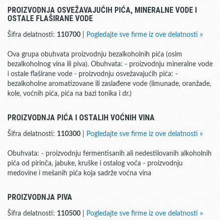
PROIZVODNJA OSVEŽAVAJUĆIH PIĆA, MINERALNE VODE I
OSTALE FLAŠIRANE VODE
Šifra delatnosti:
110700
|
Pogledajte sve firme iz ove delatnosti »
Ova grupa obuhvata proizvodnju bezalkoholnih pića (osim
bezalkoholnog vina ili piva). Obuhvata: - proizvodnju mineralne vode
i ostale flaširane vode - proizvodnju osvežavajućih pića: -
bezalkoholne aromatizovane ili zaslađene vode (limunade, oranžade,
kole, voćnih pića, pića na bazi tonika i dr.)
PROIZVODNJA PIĆA I OSTALIH VOĆNIH VINA
Šifra delatnosti:
110300
|
Pogledajte sve firme iz ove delatnosti »
Obuhvata: - proizvodnju fermentisanih ali nedestilovanih alkoholnih
pića od pirinča, jabuke, kruške i ostalog voća - proizvodnju
medovine i mešanih pića koja sadrže voćna vina
PROIZVODNJA PIVA
Šifra delatnosti:
110500
|
Pogledajte sve firme iz ove delatnosti »