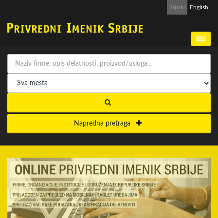
Srpski
English
Napredna pretraga