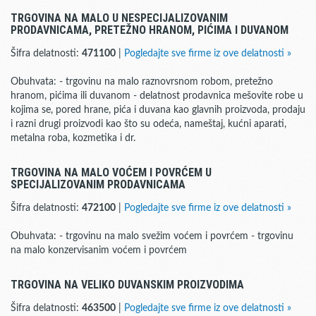
TRGOVINA NA MALO U NESPECIJALIZOVANIM
PRODAVNICAMA, PRETEŽNO HRANOM, PIĆIMA I DUVANOM
Šifra delatnosti:
471100
|
Pogledajte sve firme iz ove delatnosti »
Obuhvata: - trgovinu na malo raznovrsnom robom, pretežno
hranom, pićima ili duvanom - delatnost prodavnica mešovite robe u
kojima se, pored hrane, pića i duvana kao glavnih proizvoda, prodaju
i razni drugi proizvodi kao što su odeća, nameštaj, kućni aparati,
metalna roba, kozmetika i dr.
TRGOVINA NA MALO VOĆEM I POVRĆEM U
SPECIJALIZOVANIM PRODAVNICAMA
Šifra delatnosti:
472100
|
Pogledajte sve firme iz ove delatnosti »
Obuhvata: - trgovinu na malo svežim voćem i povrćem - trgovinu
na malo konzervisanim voćem i povrćem
TRGOVINA NA VELIKO DUVANSKIM PROIZVODIMA
Šifra delatnosti:
463500
|
Pogledajte sve firme iz ove delatnosti »