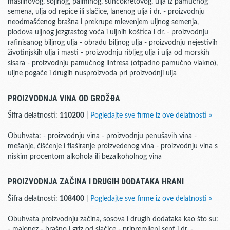
maslinovog, sojinog, palminog, suncokretovog, ulja iz pamučnog
semena, ulja od repice ili slačice, lanenog ulja i dr. - proizvodnju
neodmašćenog brašna i prekrupe mlevenjem uljnog semenja,
plodova uljnog jezgrastog voća i uljnih koštica i dr. - proizvodnju
rafinisanog biljnog ulja - obradu biljnog ulja - proizvodnju nejestivih
životinjskih ulja i masti - proizvodnju ribljeg ulja i ulja od morskih
sisara - proizvodnju pamučnog lintresa (otpadno pamučno vlakno),
uljne pogače i drugih nusproizvoda pri proizvodnji ulja
PROIZVODNJA VINA OD GROŽĐA
Šifra delatnosti:
110200
|
Pogledajte sve firme iz ove delatnosti »
Obuhvata: - proizvodnju vina - proizvodnju penušavih vina -
mešanje, čišćenje i flaširanje proizvedenog vina - proizvodnju vina s
niskim procentom alkohola ili bezalkoholnog vina
PROIZVODNJA ZAČINA I DRUGIH DODATAKA HRANI
Šifra delatnosti:
108400
|
Pogledajte sve firme iz ove delatnosti »
Obuhvata proizvodnju začina, sosova i drugih dodataka kao što su:
- majonez - brašno i griz od slačice - pripremljeni senf i dr. -