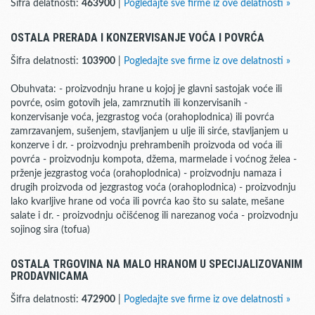
Šifra delatnosti:
463900
|
Pogledajte sve firme iz ove delatnosti »
OSTALA PRERADA I KONZERVISANJE VOĆA I POVRĆA
Šifra delatnosti:
103900
|
Pogledajte sve firme iz ove delatnosti »
Obuhvata: - proizvodnju hrane u kojoj je glavni sastojak voće ili
povrće, osim gotovih jela, zamrznutih ili konzervisanih -
konzervisanje voća, jezgrastog voća (orahoplodnica) ili povrća
zamrzavanjem, sušenjem, stavljanjem u ulje ili sirće, stavljanjem u
konzerve i dr. - proizvodnju prehrambenih proizvoda od voća ili
povrća - proizvodnju kompota, džema, marmelade i voćnog želea -
prženje jezgrastog voća (orahoplodnica) - proizvodnju namaza i
drugih proizvoda od jezgrastog voća (orahoplodnica) - proizvodnju
lako kvarljive hrane od voća ili povrća kao što su salate, mešane
salate i dr. - proizvodnju očišćenog ili narezanog voća - proizvodnju
sojinog sira (tofua)
OSTALA TRGOVINA NA MALO HRANOM U SPECIJALIZOVANIM
PRODAVNICAMA
Šifra delatnosti:
472900
|
Pogledajte sve firme iz ove delatnosti »