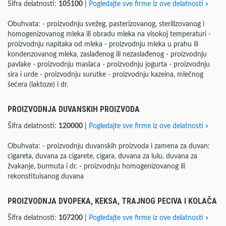
Šifra delatnosti:
105100
|
Pogledajte sve firme iz ove delatnosti »
Obuhvata: - proizvodnju svežeg, pasterizovanog, sterilizovanog i
homogenizovanog mleka ili obradu mleka na visokoj temperaturi -
proizvodnju napitaka od mleka - proizvodnju mleka u prahu ili
kondenzovanog mleka, zaslađenog ili nezaslađenog - proizvodnju
pavlake - proizvodnju maslaca - proizvodnju jogurta - proizvodnju
sira i urde - proizvodnju surutke - proizvodnju kazeina, mlečnog
šećera (laktoze) i dr.
PROIZVODNJA DUVANSKIH PROIZVODA
Šifra delatnosti:
120000
|
Pogledajte sve firme iz ove delatnosti »
Obuhvata: - proizvodnju duvanskih proizvoda i zamena za duvan:
cigareta, duvana za cigarete, cigara, duvana za lulu, duvana za
žvakanje, burmuta i dr. - proizvodnju homogenizovanog ili
rekonstituisanog duvana
PROIZVODNJA DVOPEKA, KEKSA, TRAJNOG PECIVA I KOLAČA
Šifra delatnosti:
107200
|
Pogledajte sve firme iz ove delatnosti »