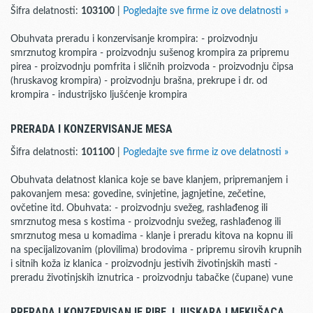
Šifra delatnosti:
103100
|
Pogledajte sve firme iz ove delatnosti »
Obuhvata preradu i konzervisanje krompira: - proizvodnju
smrznutog krompira - proizvodnju sušenog krompira za pripremu
pirea - proizvodnju pomfrita i sličnih proizvoda - proizvodnju čipsa
(hruskavog krompira) - proizvodnju brašna, prekrupe i dr. od
krompira - industrijsko ljušćenje krompira
PRERADA I KONZERVISANJE MESA
Šifra delatnosti:
101100
|
Pogledajte sve firme iz ove delatnosti »
Obuhvata delatnost klanica koje se bave klanjem, pripremanjem i
pakovanjem mesa: govedine, svinjetine, jagnjetine, zečetine,
ovčetine itd. Obuhvata: - proizvodnju svežeg, rashlađenog ili
smrznutog mesa s kostima - proizvodnju svežeg, rashlađenog ili
smrznutog mesa u komadima - klanje i preradu kitova na kopnu ili
na specijalizovanim (plovilima) brodovima - pripremu sirovih krupnih
i sitnih koža iz klanica - proizvodnju jestivih životinjskih masti -
preradu životinjskih iznutrica - proizvodnju tabačke (čupane) vune
PRERADA I KONZERVISANJE RIBE, LJUSKARA I MEKUŠACA