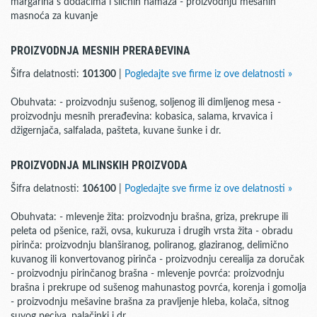
margarina s dodacima i sličnih namaza - proizvodnju mešanih
masnoća za kuvanje
PROIZVODNJA MESNIH PRERAĐEVINA
Šifra delatnosti:
101300
|
Pogledajte sve firme iz ove delatnosti »
Obuhvata: - proizvodnju sušenog, soljenog ili dimljenog mesa -
proizvodnju mesnih prerađevina: kobasica, salama, krvavica i
džigernjača, salfalada, pašteta, kuvane šunke i dr.
PROIZVODNJA MLINSKIH PROIZVODA
Šifra delatnosti:
106100
|
Pogledajte sve firme iz ove delatnosti »
Obuhvata: - mlevenje žita: proizvodnju brašna, griza, prekrupe ili
peleta od pšenice, raži, ovsa, kukuruza i drugih vrsta žita - obradu
pirinča: proizvodnju blanširanog, poliranog, glaziranog, delimično
kuvanog ili konvertovanog pirinča - proizvodnju cerealija za doručak
- proizvodnju pirinčanog brašna - mlevenje povrća: proizvodnju
brašna i prekrupe od sušenog mahunastog povrća, korenja i gomolja
- proizvodnju mešavine brašna za pravljenje hleba, kolača, sitnog
suvog peciva, palačinki i dr.