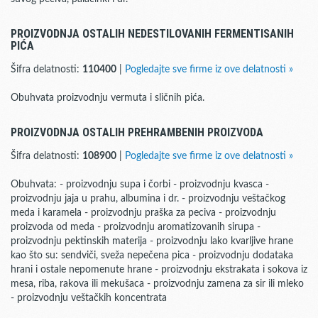
PROIZVODNJA OSTALIH NEDESTILOVANIH FERMENTISANIH
PIĆA
Šifra delatnosti:
110400
|
Pogledajte sve firme iz ove delatnosti »
Obuhvata proizvodnju vermuta i sličnih pića.
PROIZVODNJA OSTALIH PREHRAMBENIH PROIZVODA
Šifra delatnosti:
108900
|
Pogledajte sve firme iz ove delatnosti »
Obuhvata: - proizvodnju supa i čorbi - proizvodnju kvasca -
proizvodnju jaja u prahu, albumina i dr. - proizvodnju veštačkog
meda i karamela - proizvodnju praška za peciva - proizvodnju
proizvoda od meda - proizvodnju aromatizovanih sirupa -
proizvodnju pektinskih materija - proizvodnju lako kvarljive hrane
kao što su: sendviči, sveža nepečena pica - proizvodnju dodataka
hrani i ostale nepomenute hrane - proizvodnju ekstrakata i sokova iz
mesa, riba, rakova ili mekušaca - proizvodnju zamena za sir ili mleko
- proizvodnju veštačkih koncentrata