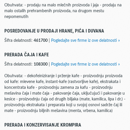
Obuhvata: - prodaju na malo mlečnih proizvoda i jaja - prodaju na
malo ostalih prehrambenih proizvoda, na drugom mestu
nepomenutih
POSREDOVANJE U PRODAJI HRANE, PIĆA I DUVANA
Šifra delatnosti:
461700
|
Pogledajte sve firme iz ove delatnosti »
PRERADA ČAJA I KAFE
Šifra delatnosti:
108300
|
Pogledajte sve firme iz ove delatnosti »
Obuhvata: - dekofeiniziranje i prženje kafe - proizvodnju proizvoda
od kafe: mlevene kafe, instant-kafe (rastvorljive kafe), ekstrakata i
koncentrata kafe - proizvodnju zamena za kafu - proizvodnju
mešavina čaja i mate čaja - pakovanje čaja, uključujući i pakovanje u
kesice - proizvodnju čaja od drugih biljaka (mate, kamilica, lipa i dr.) -
proizvodnju ekstrakata i preparata koji u svojoj osnovi sadrže čaj ili
mate - proizvodnju biljnih mešavina (menta, vrbena, kamilica)
PRERADA I KONZERVISANJE KROMPIRA