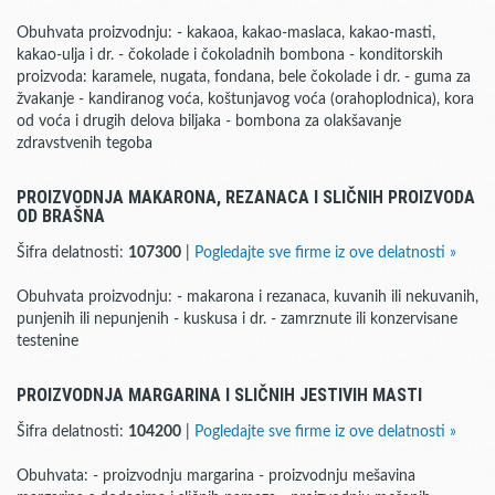
Obuhvata proizvodnju: - kakaoa, kakao-maslaca, kakao-masti,
kakao-ulja i dr. - čokolade i čokoladnih bombona - konditorskih
proizvoda: karamele, nugata, fondana, bele čokolade i dr. - guma za
žvakanje - kandiranog voća, koštunjavog voća (orahoplodnica), kora
od voća i drugih delova biljaka - bombona za olakšavanje
zdravstvenih tegoba
PROIZVODNJA MAKARONA, REZANACA I SLIČNIH PROIZVODA
OD BRAŠNA
Šifra delatnosti:
107300
|
Pogledajte sve firme iz ove delatnosti »
Obuhvata proizvodnju: - makarona i rezanaca, kuvanih ili nekuvanih,
punjenih ili nepunjenih - kuskusa i dr. - zamrznute ili konzervisane
testenine
PROIZVODNJA MARGARINA I SLIČNIH JESTIVIH MASTI
Šifra delatnosti:
104200
|
Pogledajte sve firme iz ove delatnosti »
Obuhvata: - proizvodnju margarina - proizvodnju mešavina