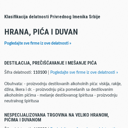
Klasifikacija delatnosti Privrednog Imenika Srbije
HRANA, PIĆA I DUVAN
Pogledajte sve firme iz ove delatnosti »
DESTILACIJA, PREČIŠĆAVANJE I MEŠANJE PIĆA
Šifra delatnosti:
110100
|
Pogledajte sve firme iz ove delatnosti »
Obuhvata: - proizvodnju destilovanih alkoholnih pića: viskija, rakije,
džina, likera i dr. - proizvodnju pića pomešanih sa destilovanim
alkoholnim pićima - mešanje destilovanog špiritusa - proizvodnju
neutralnog špiritusa
NESPECIJALIZOVANA TRGOVINA NA VELIKO HRANOM,
PIĆIMA I DUVANOM