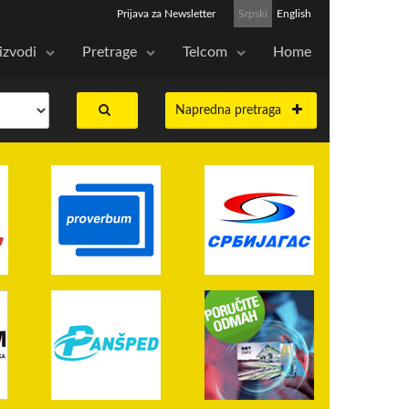
Prijava za Newsletter
Srpski
English
izvodi
Pretrage
Telcom
Home
Napredna pretraga