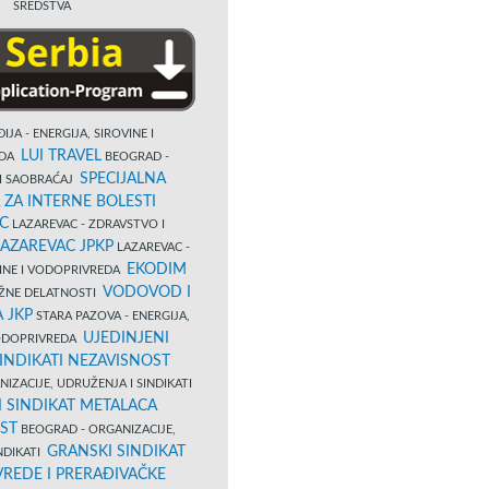
SREDSTVA
IJA - ENERGIJA, SIROVINE I
LUI TRAVEL
EDA
BEOGRAD -
SPECIJALNA
I SAOBRAĆAJ
 ZA INTERNE BOLESTI
C
LAZAREVAC - ZDRAVSTVO I
LAZAREVAC JPKP
LAZAREVAC -
EKODIM
VINE I VODOPRIVREDA
VODOVOD I
UŽNE DELATNOSTI
 JKP
STARA PAZOVA - ENERGIJA,
UJEDINJENI
VODOPRIVREDA
INDIKATI NEZAVISNOST
IZACIJE, UDRUŽENJA I SINDIKATI
 SINDIKAT METALACA
ST
BEOGRAD - ORGANIZACIJE,
GRANSKI SINDIKAT
NDIKATI
VREDE I PRERAĐIVAČKE