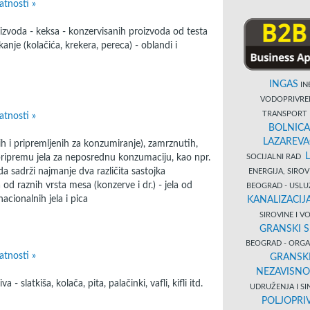
atnosti »
izvoda - keksa - konzervisanih proizvoda od testa
ckanje (kolačića, krekera, pereca) - oblandi i
INGAS
INĐ
VODOPRIVR
TRANSPORT 
atnosti »
BOLNICA
LAZAREVA
ih i pripremljenih za konzumiranje), zamrznutih,
pripremu jela za neposrednu konzumaciju, kao npr.
SOCIJALNI RAD
a sadrži najmanje dva različita sastojka
ENERGIJA, SIRO
 od raznih vrsta mesa (konzerve i dr.) - jela od
BEOGRAD - USL
nacionalnih jela i pica
KANALIZACIJA
SIROVINE I 
GRANSKI S
BEOGRAD - ORGAN
atnosti »
GRANSKI
NEZAVISNO
slatkiša, kolača, pita, palačinki, vafli, kifli itd.
UDRUŽENJA I SI
POLJOPRI