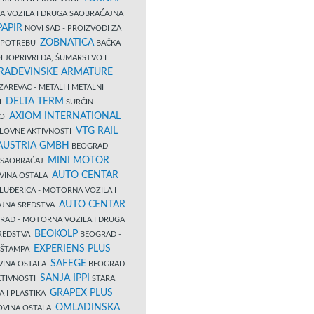
A VOZILA I DRUGA SAOBRAĆAJNA
PAPIR
NOVI SAD - PROIZVODI ZA
ZOBNATICA
 UPOTREBU
BAČKA
LJOPRIVREDA, ŠUMARSTVO I
RAĐEVINSKE ARMATURE
AREVAC - METALI I METALNI
DELTA TERM
DI
SURČIN -
AXIOM INTERNATIONAL
VO
VTG RAIL
SLOVNE AKTIVNOSTI
 AUSTRIA GMBH
BEOGRAD -
MINI MOTOR
I SAOBRAĆAJ
AUTO CENTAR
OVINA OSTALA
LUĐERICA - MOTORNA VOZILA I
AUTO CENTAR
AJNA SREDSTVA
AD - MOTORNA VOZILA I DRUGA
BEOKOLP
REDSTVA
BEOGRAD -
EXPERIENS PLUS
I ŠTAMPA
SAFEGE
VINA OSTALA
BEOGRAD
SANJA IPPI
KTIVNOSTI
STARA
GRAPEX PLUS
A I PLASTIKA
OMLADINSKA
OVINA OSTALA