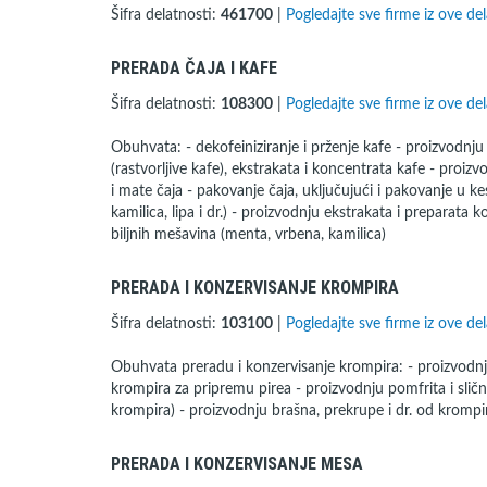
Šifra delatnosti:
461700
|
Pogledajte sve firme iz ove del
PRERADA ČAJA I KAFE
Šifra delatnosti:
108300
|
Pogledajte sve firme iz ove del
Obuhvata: - dekofeiniziranje i prženje kafe - proizvodnj
(rastvorljive kafe), ekstrakata i koncentrata kafe - proi
i mate čaja - pakovanje čaja, uključujući i pakovanje u ke
kamilica, lipa i dr.) - proizvodnju ekstrakata i preparata k
biljnih mešavina (menta, vrbena, kamilica)
PRERADA I KONZERVISANJE KROMPIRA
Šifra delatnosti:
103100
|
Pogledajte sve firme iz ove del
Obuhvata preradu i konzervisanje krompira: - proizvodn
krompira za pripremu pirea - proizvodnju pomfrita i slič
krompira) - proizvodnju brašna, prekrupe i dr. od krompir
PRERADA I KONZERVISANJE MESA