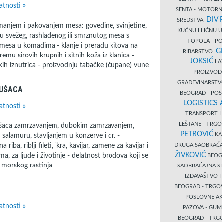
atnosti »
SENTA - MOTORN
DIV 
SREDSTVA
emanjem i pakovanjem mesa: govedine, svinjetine,
KUĆNU I LIČNU
ju svežeg, rashlađenog ili smrznutog mesa s
TOPOLA - PO
 mesa u komadima - klanje i preradu kitova na
G
RIBARSTVO
remu sirovih krupnih i sitnih koža iz klanica -
JOKSIĆ
LAZ
jskih iznutrica - proizvodnju tabačke (čupane) vune
PROIZVO
GRAĐEVINARST
KUŠACA
BEOGRAD - PO
LOGISTICS
atnosti »
TRANSPORT 
LEŠTANE - TRG
ekušaca zamrzavanjem, dubokim zamrzavanjem,
PETROVIĆ
KA
salamuru, stavljanjem u konzerve i dr. -
ba, riblji fileti, ikra, kavijar, zamene za kavijar i
DRUGA SAOBRAĆ
ŽIVKOVIĆ
a, za ljude i životinje - delatnost brodova koji se
BEOGR
 morskog rastinja
SAOBRAĆAJNA S
IZDAVAŠTVO 
BEOGRAD - TRGO
- POSLOVNE A
atnosti »
PAZOVA - GUM
BEOGRAD - TRG