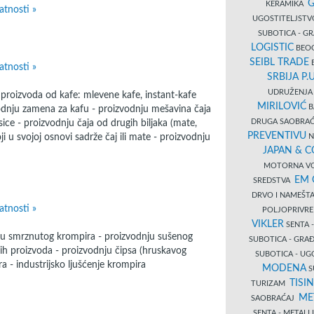
G
KERAMIKA
atnosti »
UGOSTITELJSTV
SUBOTICA - 
LOGISTIC
BEOG
SEIBL TRADE
B
atnosti »
SRBIJA P.U
UDRUŽENJA 
u proizvoda od kafe: mlevene kafe, instant-kafe
MIRILOVIĆ
B
zvodnju zamena za kafu - proizvodnju mešavina čaja
DRUGA SAOBRAĆ
sice - proizvodnju čaja od drugih biljaka (mate,
PREVENTIVU
oji u svojoj osnovi sadrže čaj ili mate - proizvodnju
N
JAPAN & 
MOTORNA VO
EM
SREDSTVA
DRVO I NAMEŠT
atnosti »
POLJOPRIVRE
VIKLER
SENTA 
ju smrznutog krompira - proizvodnju sušenog
SUBOTICA - GR
nih proizvoda - proizvodnju čipsa (hruskavog
SUBOTICA - UG
a - industrijsko ljušćenje krompira
MODENA
S
TISI
TURIZAM
ME
SAOBRAĆAJ
SENTA - METALI