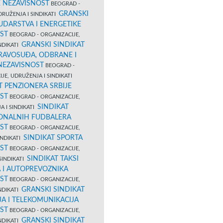
E NEZAVISNOST
BEOGRAD -
GRANSKI
DRUŽENJA I SINDIKATI
UDARSTVA I ENERGETIKE
ST
BEOGRAD - ORGANIZACIJE,
GRANSKI SINDIKAT
NDIKATI
PRAVOSUĐA, ODBRANE I
 NEZAVISNOST
BEOGRAD -
JE, UDRUŽENJA I SINDIKATI
T PENZIONERA SRBIJE
ST
BEOGRAD - ORGANIZACIJE,
SINDIKAT
A I SINDIKATI
ONALNIH FUDBALERA
ST
BEOGRAD - ORGANIZACIJE,
SINDIKAT SPORTA
INDIKATI
ST
BEOGRAD - ORGANIZACIJE,
SINDIKAT TAKSI
SINDIKATI
 I AUTOPREVOZNIKA
ST
BEOGRAD - ORGANIZACIJE,
GRANSKI SINDIKAT
NDIKATI
A I TELEKOMUNIKACIJA
ST
BEOGRAD - ORGANIZACIJE,
GRANSKI SINDIKAT
NDIKATI