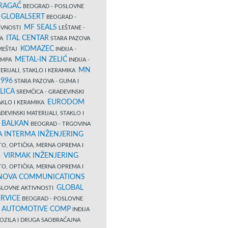
RAGAČ
BEOGRAD - POSLOVNE
GLOBALSERT
I
BEOGRAD -
MF SEALS
IVNOSTI
LEŠTANE -
ITAL CENTAR
LA
STARA PAZOVA
KOMAZEC
AMEŠTAJ
INĐIJA -
METAL-IN ZELIĆ
TAMPA
INĐIJA -
MN
ERIJALI, STAKLO I KERAMIKA
1996
STARA PAZOVA - GUMA I
LICA
SREMČICA - GRAĐEVINSKI
EURODOM
TAKLO I KERAMIKA
EVINSKI MATERIJALI, STAKLO I
 BALKAN
BEOGRAD - TRGOVINA
 INTERMA INŽENJERING
TO, OPTIČKA, MERNA OPREMA I
VIRMAK INŽENJERING
I
TO, OPTIČKA, MERNA OPREMA I
NOVA COMMUNICATIONS
GLOBAL
SLOVNE AKTIVNOSTI
RVICE
BEOGRAD - POSLOVNE
B AUTOMOTIVE COMP
INĐIJA
OZILA I DRUGA SAOBRAĆAJNA