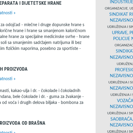
INDUSTRIJ
EPARATA I DIJETETSKE HRANE
ORGANIZACIJE, U
atnosti »
SINDIKAT R
NEZAVISNO
e za odojčad - mlečne i druge dopunske hrane s
UDRUŽENJA I SI
alorične hrane i hrane sa smanjenom kaloričnom
UPRAVE, 
talne hrane za specijalne medicinske svrhe - hrane
POLICIJE
 soli sa smanjenim sadržajem natrijuma ili bez
ORGANIZACI
kim fizičkim naporima, posebno za sportiste -
SINDIKA
NEZAVISNO
UDRUŽENJ
IH PROIZVODA
PROFESI
NEZAVISNO
atnosti »
UDRUŽENJA I S
NEZAVISNO
ti, kakao-ulja i dr. - čokolade i čokoladnih
UDRUŽENJA I 
dana, bele čokolade i dr. - guma za žvakanje -
VOZAČA
 od voća i drugih delova biljaka - bombona za
NEZAVISNO
UDRUŽENJA I SI
SAOBRAĆAJ
PROIZVODA OD BRAŠNA
NEZAVISNO
UDRUŽENJA I SI