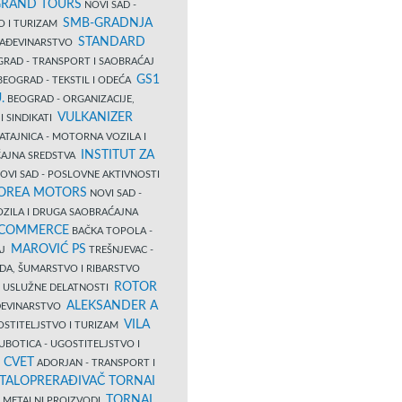
RAND TOURS
NOVI SAD -
SMB-GRADNJA
O I TURIZAM
STANDARD
GRAĐEVINARSTVO
RAD - TRANSPORT I SAOBRAĆAJ
GS1
EOGRAD - TEKSTIL I ODEĆA
.
BEOGRAD - ORGANIZACIJE,
VULKANIZER
I SINDIKATI
ATAJNICA - MOTORNA VOZILA I
INSTITUT ZA
AJNA SREDSTVA
OVI SAD - POSLOVNE AKTIVNOSTI
COREA MOTORS
NOVI SAD -
ZILA I DRUGA SAOBRAĆAJNA
 COMMERCE
BAČKA TOPOLA -
MAROVIĆ PS
AJ
TREŠNJEVAC -
DA, ŠUMARSTVO I RIBARSTVO
ROTOR
- USLUŽNE DELATNOSTI
ALEKSANDER A
AĐEVINARSTVO
VILA
OSTITELJSTVO I TURIZAM
UBOTICA - UGOSTITELJSTVO I
N CVET
ADORJAN - TRANSPORT I
TALOPRERAĐIVAČ TORNAI
TORNAI
 I METALNI PROIZVODI