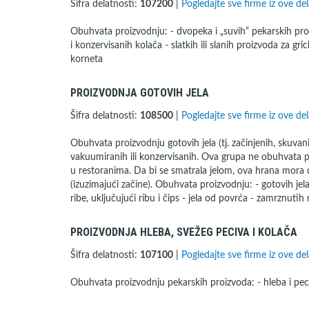
Šifra delatnosti:
107200
|
Pogledajte sve firme iz ove del
Obuhvata proizvodnju: - dvopeka i „suvih“ pekarskih pro
i konzervisanih kolača - slatkih ili slanih proizvoda za gri
korneta
PROIZVODNJA GOTOVIH JELA
Šifra delatnosti:
108500
|
Pogledajte sve firme iz ove del
Obuhvata proizvodnju gotovih jela (tj. začinjenih, skuvan
vakuumiranih ili konzervisanih. Ova grupa ne obuhvata 
u restoranima. Da bi se smatrala jelom, ova hrana mora d
(izuzimajući začine). Obuhvata proizvodnju: - gotovih jela
ribe, uključujući ribu i čips - jela od povrća - zamrznutih 
PROIZVODNJA HLEBA, SVEŽEG PECIVA I KOLAČA
Šifra delatnosti:
107100
|
Pogledajte sve firme iz ove del
Obuhvata proizvodnju pekarskih proizvoda: - hleba i peciva - 