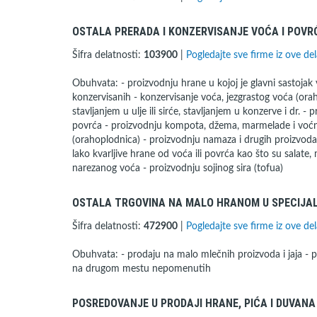
OSTALA PRERADA I KONZERVISANJE VOĆA I POVR
Šifra delatnosti:
103900
|
Pogledajte sve firme iz ove del
Obuhvata: - proizvodnju hrane u kojoj je glavni sastojak v
konzervisanih - konzervisanje voća, jezgrastog voća (ora
stavljanjem u ulje ili sirće, stavljanjem u konzerve i dr. 
povrća - proizvodnju kompota, džema, marmelade i voćno
(orahoplodnica) - proizvodnju namaza i drugih proizvoda
lako kvarljive hrane od voća ili povrća kao što su salate, 
narezanog voća - proizvodnju sojinog sira (tofua)
OSTALA TRGOVINA NA MALO HRANOM U SPECIJA
Šifra delatnosti:
472900
|
Pogledajte sve firme iz ove del
Obuhvata: - prodaju na malo mlečnih proizvoda i jaja - 
na drugom mestu nepomenutih
POSREDOVANJE U PRODAJI HRANE, PIĆA I DUVANA