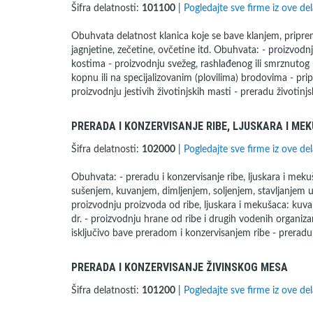
Šifra delatnosti:
101100
|
Pogledajte sve firme iz ove del
Obuhvata delatnost klanica koje se bave klanjem, pripr
jagnjetine, zečetine, ovčetine itd. Obuhvata: - proizvodn
kostima - proizvodnju svežeg, rashlađenog ili smrznutog
kopnu ili na specijalizovanim (plovilima) brodovima - prip
proizvodnju jestivih životinjskih masti - preradu životin
PRERADA I KONZERVISANJE RIBE, LJUSKARA I ME
Šifra delatnosti:
102000
|
Pogledajte sve firme iz ove del
Obuhvata: - preradu i konzervisanje ribe, ljuskara i m
sušenjem, kuvanjem, dimljenjem, soljenjem, stavljanjem u 
proizvodnju proizvoda od ribe, ljuskara i mekušaca: kuvana ri
dr. - proizvodnju hrane od ribe i drugih vodenih organizam
isključivo bave preradom i konzervisanjem ribe - preradu
PRERADA I KONZERVISANJE ŽIVINSKOG MESA
Šifra delatnosti:
101200
|
Pogledajte sve firme iz ove del