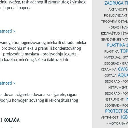
odnju svežeg, rashlađenog ili zamrznutog živinskog
ZADRUGA T
nju perja i paperja
AKTIVNOST
POSLOVNE AKT
TRGOVINA OSTA
- DRVO I N
atnosti »
IZDAVAŠTVO I Š
GRAĐEVINSKI MAT
zovanog i homogenizovanog mleka ili obradu mleka
PLASTIKA 
- proizvodnju mleka u prahu ili kondenzovanog
TOP
PLASTIKA
 - proizvodnju maslaca - proizvodnju jogurta -
MATERIJALI, S
u kazeina, mlečnog šećera (laktoze) i dr.
BEOGRAD - GRAĐ
CWG
KERAMIKA
AQUA
OSTALA
BEOGRAD - FO
atnosti »
INSTRUMENT
BEOGRAD - FO
 duvan: cigareta, duvana za cigarete, cigara,
INSTRUMENTI
izvodnju homogenizovanog ili rekonstituisanog
BEOGRAD - PO
PROTECT SE
IG
AKTIVNOSTI
 I KOLAČA
- MOTORNA V