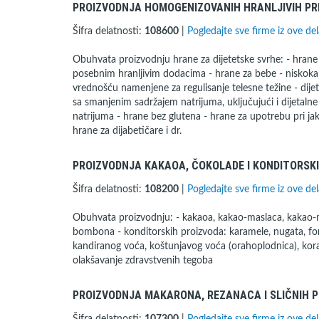
PROIZVODNJA HOMOGENIZOVANIH HRANLJIVIH PR
Šifra delatnosti:
108600
|
Pogledajte sve firme iz ove del
Obuhvata proizvodnju hrane za dijetetske svrhe: - hran
posebnim hranljivim dodacima - hrane za bebe - niskok
vrednošću namenjene za regulisanje telesne težine - dije
sa smanjenim sadržajem natrijuma, uključujući i dijetalne
natrijuma - hrane bez glutena - hrane za upotrebu pri ja
hrane za dijabetičare i dr.
PROIZVODNJA KAKAOA, ČOKOLADE I KONDITORSK
Šifra delatnosti:
108200
|
Pogledajte sve firme iz ove del
Obuhvata proizvodnju: - kakaoa, kakao-maslaca, kakao-mas
bombona - konditorskih proizvoda: karamele, nugata, fon
kandiranog voća, koštunjavog voća (orahoplodnica), kora
olakšavanje zdravstvenih tegoba
PROIZVODNJA MAKARONA, REZANACA I SLIČNIH 