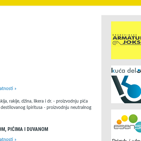
atnosti »
a, rakije, džina, likera i dr. - proizvodnju pića
destilovanog špiritusa - proizvodnju neutralnog
M, PIĆIMA I DUVANOM
atnosti »