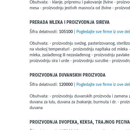
Obuhvata: - klanje, pripremu i pakovanje živine - proizv
mesa - proizvodnju jestivih masnoća od živine - proizvod
PRERADA MLEKA I PROIZVODNJA SIREVA
Šifra delatnosti:
105100
|
Pogledajte sve firme iz ove del
Obuhvata: - proizvodnju svežeg, pasterizovanog, sterili
na visokoj temperaturi - proizvodnju napitaka od mleka 
mleka, zaslađenog ili nezaslađenog - proizvodnju pavlake
proizvodnju sira i urde - proizvodnju surutke - proizvodnj
PROIZVODNJA DUVANSKIH PROIZVODA
Šifra delatnosti:
120000
|
Pogledajte sve firme iz ove del
Obuhvata: - proizvodnju duvanskih proizvoda i zamena za
duvana za lulu, duvana za žvakanje, burmuta i dr. - pro
duvana
PROIZVODNJA DVOPEKA, KEKSA, TRAJNOG PECIVA