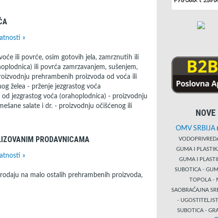
ĆA
atnosti »
oće ili povrće, osim gotovih jela, zamrznutih ili
hoplodnica) ili povrća zamrzavanjem, sušenjem,
- proizvodnju prehrambenih proizvoda od voća ili
g želea - prženje jezgrastog voća
 od jezgrastog voća (orahoplodnica) - proizvodnju
mešane salate i dr. - proizvodnju očišćenog ili
NOVE 
OMV SRBIJA
B
LIZOVANIM PRODAVNICAMA
VODOPRIVRE
GUMA I PLASTI
atnosti »
GUMA I PLAST
SUBOTICA - GUM
prodaju na malo ostalih prehrambenih proizvoda,
TOPOLA - 
SAOBRAĆAJNA S
- UGOSTITELJS
SUBOTICA - GRA