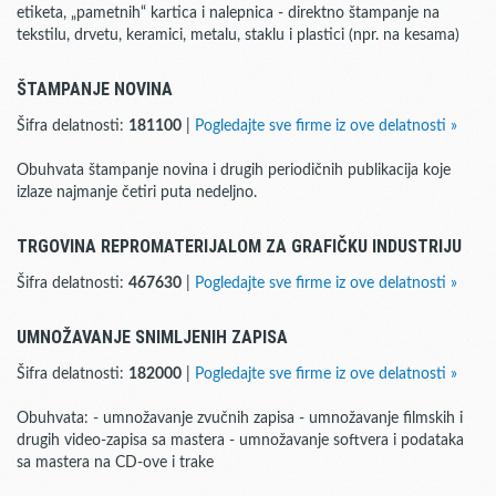
etiketa, „pametnih“ kartica i nalepnica - direktno štampanje na
tekstilu, drvetu, keramici, metalu, staklu i plastici (npr. na kesama)
ŠTAMPANJE NOVINA
Šifra delatnosti:
181100
|
Pogledajte sve firme iz ove delatnosti »
Obuhvata štampanje novina i drugih periodičnih publikacija koje
izlaze najmanje četiri puta nedeljno.
TRGOVINA REPROMATERIJALOM ZA GRAFIČKU INDUSTRIJU
Šifra delatnosti:
467630
|
Pogledajte sve firme iz ove delatnosti »
UMNOŽAVANJE SNIMLJENIH ZAPISA
Šifra delatnosti:
182000
|
Pogledajte sve firme iz ove delatnosti »
Obuhvata: - umnožavanje zvučnih zapisa - umnožavanje filmskih i
drugih video-zapisa sa mastera - umnožavanje softvera i podataka
sa mastera na CD-ove i trake