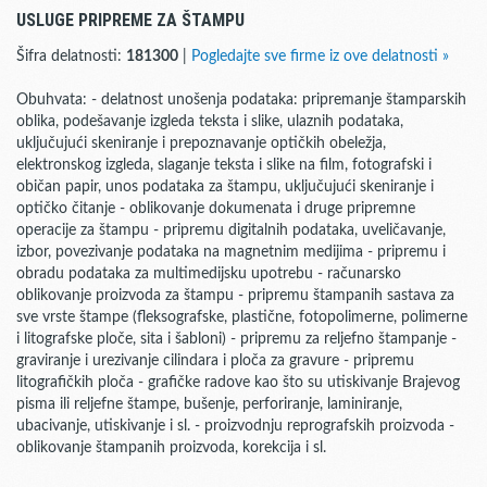
USLUGE PRIPREME ZA ŠTAMPU
Šifra delatnosti:
181300
|
Pogledajte sve firme iz ove delatnosti »
Obuhvata: - delatnost unošenja podataka: pripremanje štamparskih
oblika, podešavanje izgleda teksta i slike, ulaznih podataka,
uključujući skeniranje i prepoznavanje optičkih obeležja,
elektronskog izgleda, slaganje teksta i slike na film, fotografski i
običan papir, unos podataka za štampu, uključujući skeniranje i
optičko čitanje - oblikovanje dokumenata i druge pripremne
operacije za štampu - pripremu digitalnih podataka, uveličavanje,
izbor, povezivanje podataka na magnetnim medijima - pripremu i
obradu podataka za multimedijsku upotrebu - računarsko
oblikovanje proizvoda za štampu - pripremu štampanih sastava za
sve vrste štampe (fleksografske, plastične, fotopolimerne, polimerne
i litografske ploče, sita i šabloni) - pripremu za reljefno štampanje -
graviranje i urezivanje cilindara i ploča za gravure - pripremu
litografičkih ploča - grafičke radove kao što su utiskivanje Brajevog
pisma ili reljefne štampe, bušenje, perforiranje, laminiranje,
ubacivanje, utiskivanje i sl. - proizvodnju reprografskih proizvoda -
oblikovanje štampanih proizvoda, korekcija i sl.