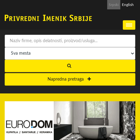
Srpski
English
Napredna pretraga