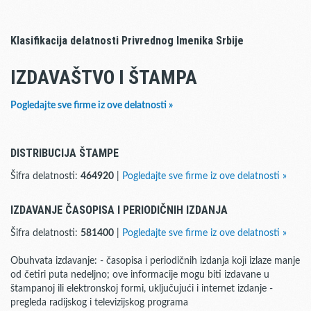
Klasifikacija delatnosti Privrednog Imenika Srbije
IZDAVAŠTVO I ŠTAMPA
Pogledajte sve firme iz ove delatnosti »
DISTRIBUCIJA ŠTAMPE
Šifra delatnosti:
464920
|
Pogledajte sve firme iz ove delatnosti »
IZDAVANJE ČASOPISA I PERIODIČNIH IZDANJA
Šifra delatnosti:
581400
|
Pogledajte sve firme iz ove delatnosti »
Obuhvata izdavanje: - časopisa i periodičnih izdanja koji izlaze manje
od četiri puta nedeljno; ove informacije mogu biti izdavane u
štampanoj ili elektronskoj formi, uključujući i internet izdanje -
pregleda radijskog i televizijskog programa