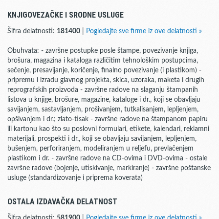
KNJIGOVEZAČKE I SRODNE USLUGE
Šifra delatnosti:
181400
|
Pogledajte sve firme iz ove delatnosti »
Obuhvata: - završne postupke posle štampe, povezivanje knjiga,
brošura, magazina i kataloga različitim tehnološkim postupcima,
sečenje, presavijanje, koričenje, finalno povezivanje (i plastikom) -
pripremu i izradu glavnog projekta, skica, uzoraka, maketa i drugih
reprografskih proizvoda - završne radove na slaganju štampanih
listova u knjige, brošure, magazine, kataloge i dr., koji se obavljaju
savijanjem, sastavljanjem, prošivanjem, tutkalisanjem, lepljenjem,
opšivanjem i dr.; zlato-tisak - završne radove na štampanom papiru
ili kartonu kao što su poslovni formulari, etikete, kalendari, reklamni
materijali, prospekti i dr., koji se obavljaju savijanjem, lepljenjem,
bušenjem, perforiranjem, modeliranjem u reljefu, prevlačenjem
plastikom i dr. - završne radove na CD-ovima i DVD-ovima - ostale
završne radove (bojenje, utiskivanje, markiranje) - završne poštanske
usluge (standardizovanje i priprema koverata)
OSTALA IZDAVAČKA DELATNOST
Šifra delatnosti:
581900
|
Pogledajte sve firme iz ove delatnosti »