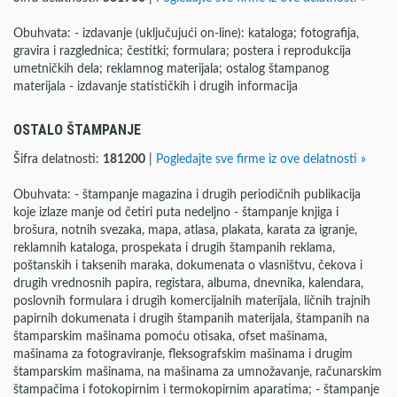
Obuhvata: - izdavanje (uključujući on-line): kataloga; fotografija,
gravira i razglednica; čestitki; formulara; postera i reprodukcija
umetničkih dela; reklamnog materijala; ostalog štampanog
materijala - izdavanje statističkih i drugih informacija
OSTALO ŠTAMPANJE
Šifra delatnosti:
181200
|
Pogledajte sve firme iz ove delatnosti »
Obuhvata: - štampanje magazina i drugih periodičnih publikacija
koje izlaze manje od četiri puta nedeljno - štampanje knjiga i
brošura, notnih svezaka, mapa, atlasa, plakata, karata za igranje,
reklamnih kataloga, prospekata i drugih štampanih reklama,
poštanskih i taksenih maraka, dokumenata o vlasništvu, čekova i
drugih vrednosnih papira, registara, albuma, dnevnika, kalendara,
poslovnih formulara i drugih komercijalnih materijala, ličnih trajnih
papirnih dokumenata i drugih štampanih materijala, štampanih na
štamparskim mašinama pomoću otisaka, ofset mašinama,
mašinama za fotograviranje, fleksografskim mašinama i drugim
štamparskim mašinama, na mašinama za umnožavanje, računarskim
štampačima i fotokopirnim i termokopirnim aparatima; - štampanje