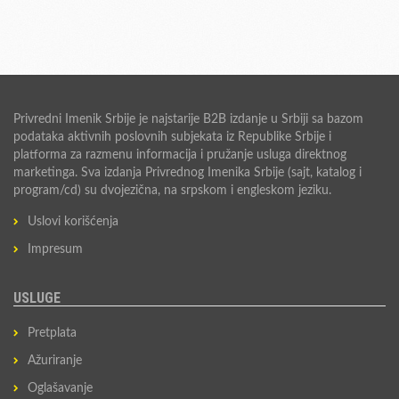
Privredni Imenik Srbije je najstarije B2B izdanje u Srbiji sa bazom
podataka aktivnih poslovnih subjekata iz Republike Srbije i
platforma za razmenu informacija i pružanje usluga direktnog
marketinga. Sva izdanja Privrednog Imenika Srbije (sajt, katalog i
program/cd) su dvojezična, na srpskom i engleskom jeziku.
Uslovi korišćenja
Impresum
USLUGE
Pretplata
Ažuriranje
Oglašavanje