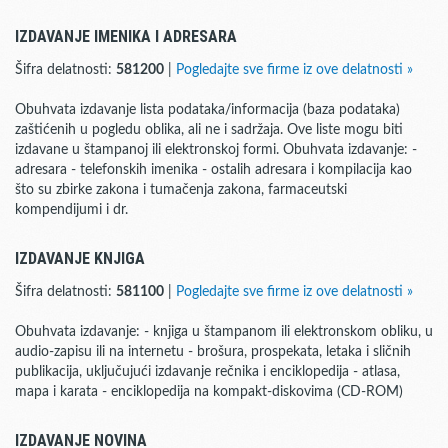
IZDAVANJE IMENIKA I ADRESARA
Šifra delatnosti:
581200
|
Pogledajte sve firme iz ove delatnosti »
Obuhvata izdavanje lista podataka/informacija (baza podataka)
zaštićenih u pogledu oblika, ali ne i sadržaja. Ove liste mogu biti
izdavane u štampanoj ili elektronskoj formi. Obuhvata izdavanje: -
adresara - telefonskih imenika - ostalih adresara i kompilacija kao
što su zbirke zakona i tumačenja zakona, farmaceutski
kompendijumi i dr.
IZDAVANJE KNJIGA
Šifra delatnosti:
581100
|
Pogledajte sve firme iz ove delatnosti »
Obuhvata izdavanje: - knjiga u štampanom ili elektronskom obliku, u
audio-zapisu ili na internetu - brošura, prospekata, letaka i sličnih
publikacija, uključujući izdavanje rečnika i enciklopedija - atlasa,
mapa i karata - enciklopedija na kompakt-diskovima (CD-ROM)
IZDAVANJE NOVINA