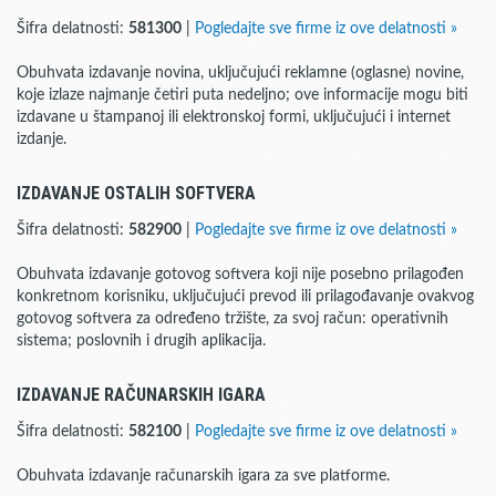
Šifra delatnosti:
581300
|
Pogledajte sve firme iz ove delatnosti »
Obuhvata izdavanje novina, uključujući reklamne (oglasne) novine,
koje izlaze najmanje četiri puta nedeljno; ove informacije mogu biti
izdavane u štampanoj ili elektronskoj formi, uključujući i internet
izdanje.
IZDAVANJE OSTALIH SOFTVERA
Šifra delatnosti:
582900
|
Pogledajte sve firme iz ove delatnosti »
Obuhvata izdavanje gotovog softvera koji nije posebno prilagođen
konkretnom korisniku, uključujući prevod ili prilagođavanje ovakvog
gotovog softvera za određeno tržište, za svoj račun: operativnih
sistema; poslovnih i drugih aplikacija.
IZDAVANJE RAČUNARSKIH IGARA
Šifra delatnosti:
582100
|
Pogledajte sve firme iz ove delatnosti »
Obuhvata izdavanje računarskih igara za sve platforme.