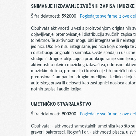
SNIMANJE I IZDAVANJE ZVUČNIH ZAPISA I MUZIKE
Šifra delatnosti:
592000
|
Pogledajte sve firme iz ove del
Obuhvata aktivnosti u vezi s proizvodnjom originalnih z
objavljivanje, promovisanje i distribuciju zvučnih zapisa t
(direktno). Te aktivnosti mogu biti integrisane ili neinteg
jedinici. Ukoliko nisu integrisane, jedinica koja obavlja 
i distribuciju originalnih snimaka. Ovde spadaju i uslužn
studiju ili drugde, uključujući produkciju ranije snimlje
aktivnosti u okviru muzičkog izdavaštva, odnosno aktivn
muzičkim delima, promociju i korišćenje tih muzičkih dela 
prenosima, štampanim i drugim medijima. Jedinice koje 
autorskog prava ili delovati kao zastupnici nosioca autor
notnih zapisa i audio-knjiga.
UMETNIČKO STVARALAŠTVO
Šifra delatnosti:
900300
|
Pogledajte sve firme iz ove del
Obuhvata: - aktivnosti samostalnih umetnika kao što su vaja
graveri, bakroresci, litografi i dr. - aktivnosti pisaca, u s