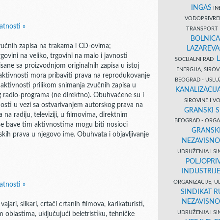
INGAS
INĐ
VODOPRIVR
atnosti »
TRANSPORT 
BOLNICA
vučnih zapisa na trakama i CD-ovima;
LAZAREVA
rgovini na veliko, trgovini na malo i javnosti
SOCIJALNI RAD
risane sa proizvodnjom originalnih zapisa u istoj
ENERGIJA, SIRO
te aktivnosti mora pribaviti prava na reprodukovanje
BEOGRAD - USL
e aktivnosti prilikom snimanja zvučnih zapisa u
KANALIZACIJA
nog radio-programa (ne direktno). Obuhvaćene su i
SIROVINE I 
osti u vezi sa ostvarivanjem autorskog prava na
GRANSKI S
na radiju, televiziji, u filmovima, direktnim
BEOGRAD - ORGAN
se bave tim aktivnostima mogu biti nosioci
GRANSKI
skih prava u njegovo ime. Obuhvata i objavljivanje
NEZAVISNO
UDRUŽENJA I SI
POLJOPRI
INDUSTRIJ
ORGANIZACIJE, U
atnosti »
SINDIKAT R
NEZAVISNO
ri, slikari, crtači crtanih filmova, karikaturisti,
UDRUŽENJA I SI
vim oblastima, uključujući beletristiku, tehničke