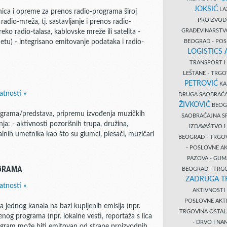
JOKSIĆ
LAZ
ica i opreme za prenos radio-programa široj
PROIZVO
radio-mreža, tj. sastavljanje i prenos radio-
GRAĐEVINARST
 radio-talasa, kablovske mreže ili satelita -
BEOGRAD - PO
etu) - integrisano emitovanje podataka i radio-
LOGISTICS
TRANSPORT 
LEŠTANE - TRG
PETROVIĆ
KA
atnosti »
DRUGA SAOBRAĆ
ŽIVKOVIĆ
BEOGR
rograma/predstava, pripremu izvođenja muzičkih
SAOBRAĆAJNA S
a: - aktivnosti pozorišnih trupa, družina,
IZDAVAŠTVO 
alnih umetnika kao što su glumci, plesači, muzičari
BEOGRAD - TRGO
- POSLOVNE A
PAZOVA - GUM
OGRAMA
BEOGRAD - TRG
ZADRUGA T
atnosti »
AKTIVNOST
POSLOVNE AKT
jednog kanala na bazi kupljenih emisija (npr.
TRGOVINA OSTA
nog programa (npr. lokalne vesti, reportaža s lica
- DRVO I N
program može biti emitovan od strane proizvodnih