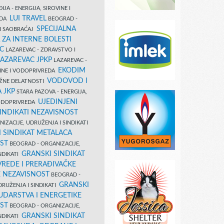
IJA - ENERGIJA, SIROVINE I
LUI TRAVEL
EDA
BEOGRAD -
SPECIJALNA
I SAOBRAĆAJ
 ZA INTERNE BOLESTI
C
LAZAREVAC - ZDRAVSTVO I
LAZAREVAC JPKP
LAZAREVAC -
EKODIM
VINE I VODOPRIVREDA
VODOVOD I
UŽNE DELATNOSTI
 JKP
STARA PAZOVA - ENERGIJA,
UJEDINJENI
VODOPRIVREDA
INDIKATI NEZAVISNOST
IZACIJE, UDRUŽENJA I SINDIKATI
 SINDIKAT METALACA
ST
BEOGRAD - ORGANIZACIJE,
GRANSKI SINDIKAT
NDIKATI
VREDE I PRERAĐIVAČKE
E NEZAVISNOST
BEOGRAD -
GRANSKI
DRUŽENJA I SINDIKATI
UDARSTVA I ENERGETIKE
ST
BEOGRAD - ORGANIZACIJE,
GRANSKI SINDIKAT
NDIKATI