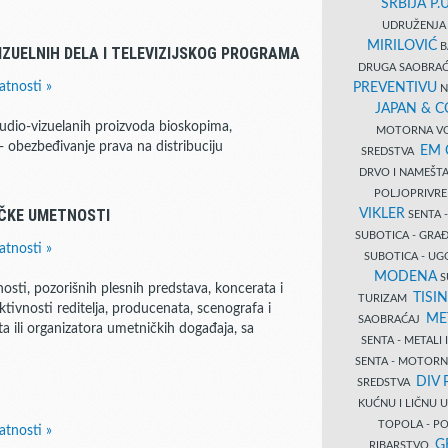
SRBIJA P.U
UDRUŽENJA 
MIRILOVIĆ
B
IZUELNIH DELA I TELEVIZIJSKOG PROGRAMA
DRUGA SAOBRAĆ
atnosti »
PREVENTIVU
N
JAPAN & 
 audio-vizuelanih proizvoda bioskopima,
MOTORNA VO
- obezbeđivanje prava na distribuciju
EM
SREDSTVA
DRVO I NAMEŠT
POLJOPRIVRE
AČKE UMETNOSTI
VIKLER
SENTA 
SUBOTICA - GR
atnosti »
SUBOTICA - UG
MODENA
S
ti, pozorišnih plesnih predstava, koncerata i
TISI
TURIZAM
ktivnosti reditelja, producenata, scenografa i
ME
SAOBRAĆAJ
a ili organizatora umetničkih događaja, sa
SENTA - METALI
SENTA - MOTORN
DIV 
SREDSTVA
KUĆNU I LIČNU
TOPOLA - PO
atnosti »
G
RIBARSTVO