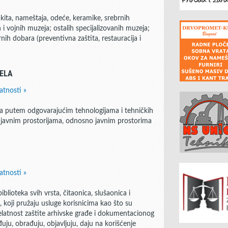
kita, nameštaja, odeće, keramike, srebrnih
h i vojnih muzeja; ostalih specijalizovanih muzeja;
ih dobara (preventivna zaštita, restauracija i
ELA
atnosti »
la putem odgovarajućim tehnologijama i tehničkih
javnim prostorijama, odnosno javnim prostorima
atnosti »
lioteka svih vrsta, čitaonica, slušaonica i
, koji pružaju usluge korisnicima kao što su
 delatnost zaštite arhivske građe i dokumentacionog
uju, obrađuju, objavljuju, daju na korišćenje