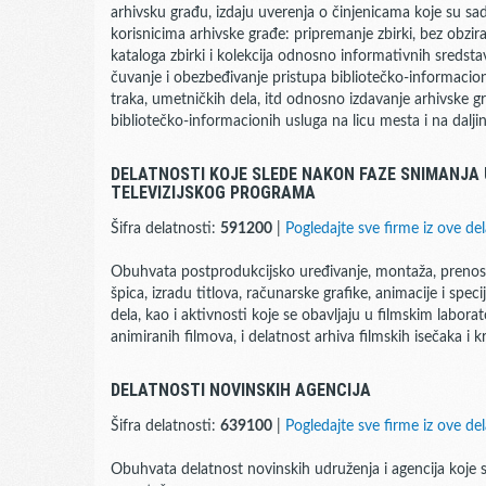
arhivsku građu, izdaju uverenja o činjenicama koje su sad
korisnicima arhivske građe: pripremanje zbirki, bez obzira 
kataloga zbirki i kolekcija odnosno informativnih sredstava
čuvanje i obezbeđivanje pristupa bibliotečko-informaciono
traka, umetničkih dela, itd odnosno izdavanje arhivske gr
bibliotečko-informacionih usluga na licu mesta i na daljin
DELATNOSTI KOJE SLEDE NAKON FAZE SNIMANJA 
TELEVIZIJSKOG PROGRAMA
Šifra delatnosti:
591200
|
Pogledajte sve firme iz ove del
Obuhvata postprodukcijsko uređivanje, montaža, prenos f
špica, izradu titlova, računarske grafike, animacije i spec
dela, kao i aktivnosti koje se obavljaju u filmskim laborat
animiranih filmova, i delatnost arhiva filmskih isečaka i k
DELATNOSTI NOVINSKIH AGENCIJA
Šifra delatnosti:
639100
|
Pogledajte sve firme iz ove del
Obuhvata delatnost novinskih udruženja i agencija koje 