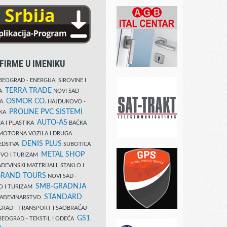
FIRME U IMENIKU
EOGRAD - ENERGIJA, SIROVINE I
TERRA TRADE
DA
NOVI SAD -
OSMOR CO.
KA
HAJDUKOVO -
PROLINE PVC SISTEMI
IKA
AUTO-AS
A I PLASTIKA
BAČKA
MOTORNA VOZILA I DRUGA
DENIS PLUS
REDSTVA
SUBOTICA
METAL SHOP
TVO I TURIZAM
ĐEVINSKI MATERIJALI, STAKLO I
RAND TOURS
NOVI SAD -
SMB-GRADNJA
O I TURIZAM
STANDARD
GRAĐEVINARSTVO
RAD - TRANSPORT I SAOBRAĆAJ
GS1
EOGRAD - TEKSTIL I ODEĆA