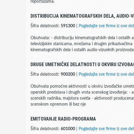
reportažama.
DISTRIBUCIJA KINEMATOGRAFSKIH DELA, AUDIO-V
Šifra delatnosti:
591300
|
Pogledajte sve firme iz ove del
Obuhvata: - distribuciju kinematografskih dela i ostalih
televizijskim stanicama, mrežama i drugim prikazivačima 
kinematografskih dela i ostalih audio-vizuelnih proizvoda
DRUGE UMETNIČKE DELATNOSTI U OKVIRU IZVOĐ
Šifra delatnosti:
900200
|
Pogledajte sve firme iz ove del
Obuhvata pomoćne aktivnosti u okviru izvođačke umetnos
operskih predstava i drugih vrsta scenskog izvođenja: - a
scenskih radnika, majstora svetla - aktivnosti producenat
scenskom opremom ili bez nje
EMITOVANJE RADIO-PROGRAMA
Šifra delatnosti:
601000
|
Pogledajte sve firme iz ove del