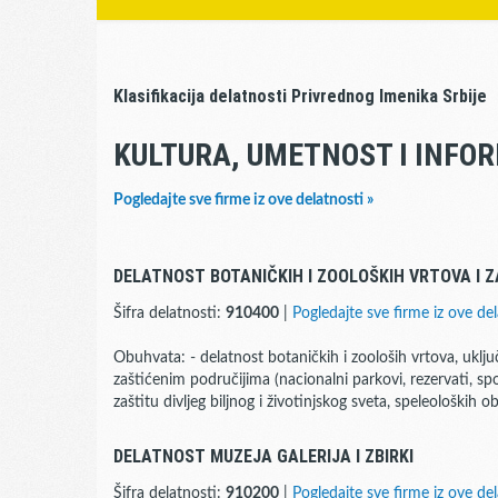
Klasifikacija delatnosti Privrednog Imenika Srbije
KULTURA, UMETNOST I INFO
Pogledajte sve firme iz ove delatnosti »
DELATNOST BOTANIČKIH I ZOOLOŠKIH VRTOVA I Z
Šifra delatnosti:
910400
|
Pogledajte sve firme iz ove del
Obuhvata: - delatnost botaničkih i zoološih vrtova, uklju
zaštićenim područijima (nacionalni parkovi, rezervati, spome
zaštitu divljeg biljnog i životinjskog sveta, speleoloških o
DELATNOST MUZEJA GALERIJA I ZBIRKI
Šifra delatnosti:
910200
|
Pogledajte sve firme iz ove del