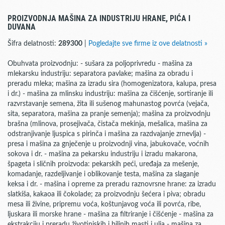
PROIZVODNJA MAŠINA ZA INDUSTRIJU HRANE, PIĆA I
DUVANA
Šifra delatnosti:
289300
|
Pogledajte sve firme iz ove delatnosti »
Obuhvata proizvodnju: - sušara za poljoprivredu - mašina za
mlekarsku industriju: separatora pavlake; mašina za obradu i
preradu mleka; mašina za izradu sira (homogenizatora, kalupa, presa
i dr.) - mašina za mlinsku industriju: mašina za čišćenje, sortiranje ili
razvrstavanje semena, žita ili sušenog mahunastog povrća (vejača,
sita, separatora, mašina za pranje semenja); mašina za proizvodnju
brašna (mlinova, prosejivača, čistača mekinja, mešalica, mašina za
odstranjivanje ljuspica s pirinča i mašina za razdvajanje zrnevlja) -
presa i mašina za gnječenje u proizvodnji vina, jabukovače, voćnih
sokova i dr. - mašina za pekarsku industriju i izradu makarona,
špageta i sličnih proizvoda: pekarskih peći, uređaja za mešenje,
komadanje, razdeljivanje i oblikovanje testa, mašina za slaganje
keksa i dr. - mašina i opreme za preradu raznovrsne hrane: za izradu
slatkiša, kakaoa ili čokolade; za proizvodnju šećera i piva; obradu
mesa ili živine, pripremu voća, koštunjavog voća ili povrća, ribe,
ljuskara ili morske hrane - mašina za filtriranje i čišćenje - mašina za
ekstrakciju i preradu životinjskih i biljnih masti i ulja - mašina za