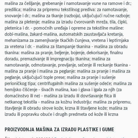
mašina za češljanje, grebenanje i namotavanje vune na ramove i dr.;
predilica; mašina za pripremu tekstilnog prediva: za namotavanje,
snovanje i dr.; mašina za tkanje (razboja), uključujući ručne razboje;
mašina za pletenje; mašina za izradu čvorovanih mreža, tila, čipki,
pletenica i dr. - pomoćnih uređaja i opreme za tekstilne mašine:
dobi-mašina, žakard-mašina, automatskih zaustavljača kretanja,
mehanizama za zamenjivanje tkačkih čunjeva, vretena i leptirnjaka
za vretena i dr. - mašina za štampanje tkanina - mašina za obradu
tkanina: mašina za pranje, beljenje, bojenje, dekorisanje, finalnu
doradu, premazivanje ili impregnaciju tkanina; mašina za
namotavanje, odmotavanje, previjanje, sečenje ili reckanje tkanina -
mašina za pranje i mašina za peglanje: mašina za pranje i mašina za
peglanje, uključujući tople prese; mašina za pranje i sušenje
perioničkog tipa; centrifugalnih mašina za sušenje odeće; mašina za
hemijsko čišćenje - šivaćih mašina, kao i glava i igala za njih (za
domaćinstvo ili ne) - mašina za izradu ili dovršavanje filca ili
netkanog tekstila - mašina za kožnu industriju: mašina za pripremu,
štavljenje ili obradu sirove kože, krzna ili štavljene kože; mašina za
izradu ili popravku obuće i drugih predmeta od kože ili krzna
PROIZVODNJA MAŠINA ZA IZRADU PLASTIKE I GUME