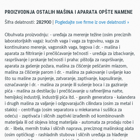
PROIZVODNJA OSTALIH MAŠINA I APARATA OPŠTE NAMENE
Šifra delatnosti:
282900
|
Pogledajte sve firme iz ove delatnosti »
Obuhvata proizvodnju: - uređaja za merenje težine (osim preciznih
laboratorijskih vaga): kućnih vaga i vaga za trgovinu, vaga za
kontinuirano merenje, vagonskih vaga, tegova i dr. - mašina i
aparata za filtriranje i prečišćavanje tečnosti - uređaja za izbacivanje,
raspršivanje i prskanje tečnosti i praha: pištolja za raspršivanje,
aparata za gašenje požara, mašina za čišćenje peščanim mlazom,
mašina za čišćenje parom i dr. - mašina za pakovanje i uvijanje kao
što su mašine za punjenje, zatvaranje, zaptivanje, kapsuliranje,
označavanje i dr. - mašina za pranje ili sušenje boca i za gaziranje
pića - mašina za destilaciju i prečišćavanje u rafinerijima nafte,
hemijskoj industriji, industriji pića itd. - gasnih generatora - kalandera
i drugih mašina za valjanje i odgovarajućih cilindara (osim za metal i
staklo) - centrifuga (osim separatora u mlekarama i sušilica za
odeću) - zaptivača i sličnih zaptivki izrađenih od kombinovanih
materijala ili od slojeva istog materijala - automata za prodaju robe i
dr. - libela, mernih traka i sličnih naprava, preciznog mašinskog alata
(osim optičkog) - rashladnih stubova i sličnih uređaja za hlađenje