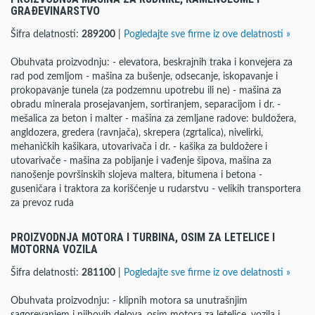
GRAĐEVINARSTVO
Šifra delatnosti:
289200
|
Pogledajte sve firme iz ove delatnosti »
Obuhvata proizvodnju: - elevatora, beskrajnih traka i konvejera za
rad pod zemljom - mašina za bušenje, odsecanje, iskopavanje i
prokopavanje tunela (za podzemnu upotrebu ili ne) - mašina za
obradu minerala prosejavanjem, sortiranjem, separacijom i dr. -
mešalica za beton i malter - mašina za zemljane radove: buldožera,
angldozera, gredera (ravnjača), skrepera (zgrtalica), nivelirki,
mehaničkih kašikara, utovarivača i dr. - kašika za buldožere i
utovarivače - mašina za pobijanje i vađenje šipova, mašina za
nanošenje površinskih slojeva maltera, bitumena i betona -
guseničara i traktora za korišćenje u rudarstvu - velikih transportera
za prevoz ruda
PROIZVODNJA MOTORA I TURBINA, OSIM ZA LETELICE I
MOTORNA VOZILA
Šifra delatnosti:
281100
|
Pogledajte sve firme iz ove delatnosti »
Obuhvata proizvodnju: - klipnih motora sa unutrašnjim