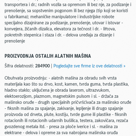
transportera i dr.; radnih vozila sa opremom ili bez nje, za podizanje i
prenošenje, sa sopstvenim pogonom ili bez njega (tip koji se koristi
u fabrikama); mehaničke manipulatore i industrijske robote
specijalno dizajnirane za podizanje, prenošenje, utovar i istovar -
konvejera, žičanih dizalica, elevatora za tečnost i dr. - liftova,
pokretnih stepenica i staza i dr. - delova uređaja za dizanje i
prenošenje
PROIZVODNJA OSTALIH ALATNIH MAŠINA
Šifra delatnosti:
284900
|
Pogledajte sve firme iz ove delatnosti »
Obuhvata proizvodnju: - alatnih mašina za obradu svih vrsta
materijala kao što su drvo, kost, kamen, tvrda guma, tvrda plastika,
hladno staklo; uključena je obrada laserom, ultrazvukom,
elektoerozijom, plazmom, magnetskim pulsom i sl. - držača za
mašinsko oruđe - drugih specijalnih pričvršćivača za mašinsko oruđe
- fiksnih mašina za spajanje, zakivanje, lepljenje ili drugo spajanje
proizvoda od drveta, plute, kostiju, tvrde gume ili plastike - fiksnih
rotacionih ili rotacionih udarnih bušilica, testera, zakovičara, rezača
gvozdenog metala itd. - presa za ploče iverice i sl. - mašina za
elektrane - delova i opreme za sva nabrojana mašinska oruđa