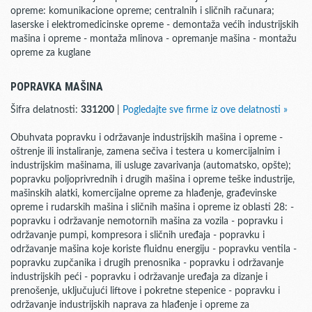
opreme: komunikacione opreme; centralnih i sličnih računara;
laserske i elektromedicinske opreme - demontaža većih industrijskih
mašina i opreme - montaža mlinova - opremanje mašina - montažu
opreme za kuglane
POPRAVKA MAŠINA
Šifra delatnosti:
331200
|
Pogledajte sve firme iz ove delatnosti »
Obuhvata popravku i održavanje industrijskih mašina i opreme -
oštrenje ili instaliranje, zamena sečiva i testera u komercijalnim i
industrijskim mašinama, ili usluge zavarivanja (automatsko, opšte);
popravku poljoprivrednih i drugih mašina i opreme teške industrije,
mašinskih alatki, komercijalne opreme za hlađenje, građevinske
opreme i rudarskih mašina i sličnih mašina i opreme iz oblasti 28: -
popravku i održavanje nemotornih mašina za vozila - popravku i
održavanje pumpi, kompresora i sličnih uređaja - popravku i
održavanje mašina koje koriste fluidnu energiju - popravku ventila -
popravku zupčanika i drugih prenosnika - popravku i održavanje
industrijskih peći - popravku i održavanje uređaja za dizanje i
prenošenje, uključujući liftove i pokretne stepenice - popravku i
održavanje industrijskih naprava za hlađenje i opreme za