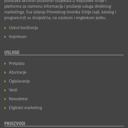
podataka aktivnih poslovnih subjekata iz Republike Srbije i
platforma za razmenu informacija i pružanje usluga direktnog
marketinga. Sva izdanja Privrednog Imenika Srbije (sajt, katalog i
program/cd) su dvojezična, na srpskom i engleskom jeziku.
Uslovi korišćenja
Impresum
USLUGE
Pretplata
Ažuriranje
Oglašavanje
Vesti
Newsletter
Digitalni marketing
PROIZVODI