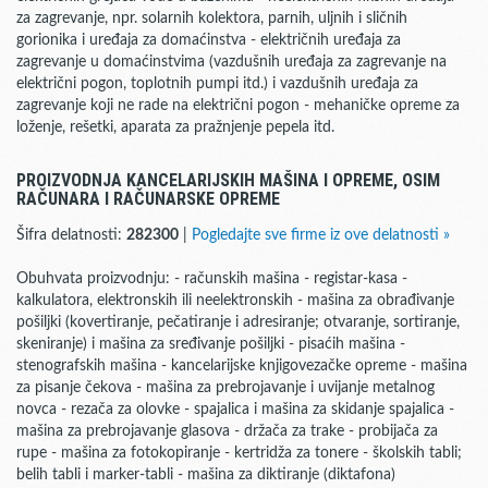
za zagrevanje, npr. solarnih kolektora, parnih, uljnih i sličnih
gorionika i uređaja za domaćinstva - električnih uređaja za
zagrevanje u domaćinstvima (vazdušnih uređaja za zagrevanje na
električni pogon, toplotnih pumpi itd.) i vazdušnih uređaja za
zagrevanje koji ne rade na električni pogon - mehaničke opreme za
loženje, rešetki, aparata za pražnjenje pepela itd.
PROIZVODNJA KANCELARIJSKIH MAŠINA I OPREME, OSIM
RAČUNARA I RAČUNARSKE OPREME
Šifra delatnosti:
282300
|
Pogledajte sve firme iz ove delatnosti »
Obuhvata proizvodnju: - računskih mašina - registar-kasa -
kalkulatora, elektronskih ili neelektronskih - mašina za obrađivanje
pošiljki (kovertiranje, pečatiranje i adresiranje; otvaranje, sortiranje,
skeniranje) i mašina za sređivanje pošiljki - pisaćih mašina -
stenografskih mašina - kancelarijske knjigovezačke opreme - mašina
za pisanje čekova - mašina za prebrojavanje i uvijanje metalnog
novca - rezača za olovke - spajalica i mašina za skidanje spajalica -
mašina za prebrojavanje glasova - držača za trake - probijača za
rupe - mašina za fotokopiranje - kertridža za tonere - školskih tabli;
belih tabli i marker-tabli - mašina za diktiranje (diktafona)