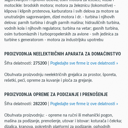
sagorevanjem i njihovih delova, osim motora za letelice, vozila i
motocikle: brodskih motora; motora za železnicu (lokomotive) -
klipova i klipnih prstenova, karburatora i svih delova za motore sa
unutrašnjim sagorevanjem, dizel motora i dr. - turbina i njihovih
delova: parnih turbina i drugih parnih mašina; hidrauličnih turbina,
vodnih kola i njihovih regulatora; turbina na vetar; gasnih turbina,
osim turbomlaznih i turbopropelerskih za avione - svih jedinica za
turbine s generatorom - motora za industrijsku upotrebu
PROIZVODNJA NEELEKTRIČNIH APARATA ZA DOMAĆINSTVO
Šifra delatnosti:
275200
|
Pogledajte sve firme iz ove delatnosti »
Obuhvata proizvodnju neelektričnih grejalica za prostor, šporeta,
rešetki, peći, opreme za kuvanje i ploča za grejanje.
PROIZVODNJA OPREME ZA PODIZANJE I PRENOŠENJE
Šifra delatnosti:
282200
|
Pogledajte sve firme iz ove delatnosti »
Obuhvata proizvodnju: - opreme na ručni ili mehanički pogon,
mašina za podizanje, prenošenje, utovar i istovar: koturača i čekrka;
dizalica, kranova, pokretnih platformi za podizanje, ophodnih