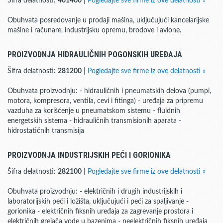
Šifra delatnosti:
461400
|
Pogledajte sve firme iz ove delatnosti »
Obuhvata posredovanje u prodaji mašina, uključujući kancelarijske
mašine i računare, industrijsku opremu, brodove i avione.
PROIZVODNJA HIDRAULIČNIH POGONSKIH UREĐAJA
Šifra delatnosti:
281200
|
Pogledajte sve firme iz ove delatnosti »
Obuhvata proizvodnju: - hidrauličnih i pneumatskih delova (pumpi,
motora, kompresora, ventila, cevi i fitinga) - uređaja za pripremu
vazduha za korišćenje u pneumatskom sistemu - fluidnih
energetskih sistema - hidrauličnih transmisionih aparata -
hidrostatičnih transmisija
PROIZVODNJA INDUSTRIJSKIH PEĆI I GORIONIKA
Šifra delatnosti:
282100
|
Pogledajte sve firme iz ove delatnosti »
Obuhvata proizvodnju: - električnih i drugih industrijskih i
laboratorijskih peći i ložišta, uključujući i peći za spaljivanje -
gorionika - električnih fiksnih uređaja za zagrevanje prostora i
električnih grejača vode u bazenima - neelektričnih fiksnih uređaja