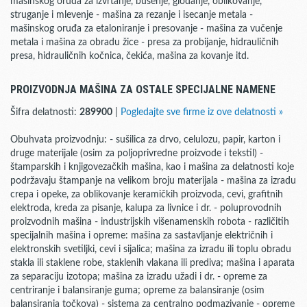
mašinskog oruđa za izvrtanje, bušenje, glodanje, oblikovanje,
struganje i mlevenje - mašina za rezanje i isecanje metala -
mašinskog oruđa za etaloniranje i presovanje - mašina za vučenje
metala i mašina za obradu žice - presa za probijanje, hidrauličnih
presa, hidrauličnih kočnica, čekića, mašina za kovanje itd.
PROIZVODNJA MAŠINA ZA OSTALE SPECIJALNE NAMENE
Šifra delatnosti:
289900
|
Pogledajte sve firme iz ove delatnosti »
Obuhvata proizvodnju: - sušilica za drvo, celulozu, papir, karton i
druge materijale (osim za poljoprivredne proizvode i tekstil) -
štamparskih i knjigovezačkih mašina, kao i mašina za delatnosti koje
podržavaju štampanje na velikom broju materijala - mašina za izradu
crepa i opeke, za oblikovanje keramičkih proizvoda, cevi, grafitnih
elektroda, kreda za pisanje, kalupa za livnice i dr. - poluprovodnih
proizvodnih mašina - industrijskih višenamenskih robota - različitih
specijalnih mašina i opreme: mašina za sastavljanje električnih i
elektronskih svetiljki, cevi i sijalica; mašina za izradu ili toplu obradu
stakla ili staklene robe, staklenih vlakana ili prediva; mašina i aparata
za separaciju izotopa; mašina za izradu užadi i dr. - opreme za
centriranje i balansiranje guma; opreme za balansiranje (osim
balansiranja točkova) - sistema za centralno podmazivanje - opreme