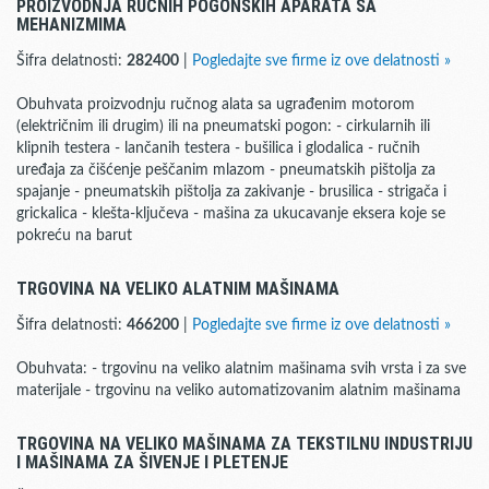
PROIZVODNJA RUČNIH POGONSKIH APARATA SA
MEHANIZMIMA
Šifra delatnosti:
282400
|
Pogledajte sve firme iz ove delatnosti »
Obuhvata proizvodnju ručnog alata sa ugrađenim motorom
(električnim ili drugim) ili na pneumatski pogon: - cirkularnih ili
klipnih testera - lančanih testera - bušilica i glodalica - ručnih
uređaja za čišćenje peščanim mlazom - pneumatskih pištolja za
spajanje - pneumatskih pištolja za zakivanje - brusilica - strigača i
grickalica - klešta-ključeva - mašina za ukucavanje eksera koje se
pokreću na barut
TRGOVINA NA VELIKO ALATNIM MAŠINAMA
Šifra delatnosti:
466200
|
Pogledajte sve firme iz ove delatnosti »
Obuhvata: - trgovinu na veliko alatnim mašinama svih vrsta i za sve
materijale - trgovinu na veliko automatizovanim alatnim mašinama
TRGOVINA NA VELIKO MAŠINAMA ZA TEKSTILNU INDUSTRIJU
I MAŠINAMA ZA ŠIVENJE I PLETENJE