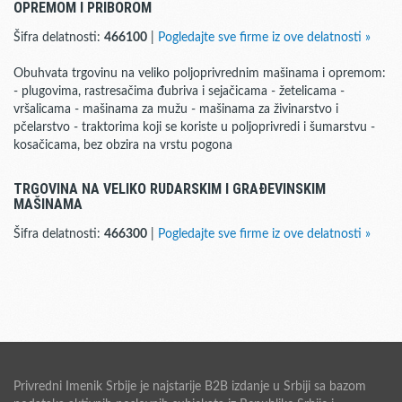
OPREMOM I PRIBOROM
Šifra delatnosti:
466100
|
Pogledajte sve firme iz ove delatnosti »
Obuhvata trgovinu na veliko poljoprivrednim mašinama i opremom:
- plugovima, rastresačima đubriva i sejačicama - žetelicama -
vršalicama - mašinama za mužu - mašinama za živinarstvo i
pčelarstvo - traktorima koji se koriste u poljoprivredi i šumarstvu -
kosačicama, bez obzira na vrstu pogona
TRGOVINA NA VELIKO RUDARSKIM I GRAĐEVINSKIM
MAŠINAMA
Šifra delatnosti:
466300
|
Pogledajte sve firme iz ove delatnosti »
Privredni Imenik Srbije je najstarije B2B izdanje u Srbiji sa bazom