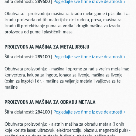
Šifra delatnosti:
289600
|
Pogledajte sve firme iz ove delatnosti »
Obuhvata: - proizvodnju mašina za izradu meke gume i plastike i za
izradu proizvoda od tih materijala: ekstrudera, presa, mašina za
izradu ili protektiranje guma za vozila i drugih mašina za izradu
proizvoda od gume i plastičnih masa
PROIZVODNJA MAŠINA ZA METALURGIJU
Šifra delatnosti:
289100
|
Pogledajte sve firme iz ove delatnosti »
Obuhvata proizvodnju: - mašina i opreme za rad s vrelim metalima:
konvertora, kalupa za ingote, lonaca za livenje, mašina za livenje
(osim za ingote) i dr. - mašina za valjanje metala i valjkova za te
mašine
PROIZVODNJA MAŠINA ZA OBRADU METALA
Šifra delatnosti:
284100
|
Pogledajte sve firme iz ove delatnosti »
Obuhvata proizvodnju: - alatnih mašina za obradu metala (i onih
koje koriste laser, ultrazvuk, elektroeroziju, plazmu, magnetski puls) -