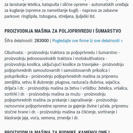
za lansiranje letelica, katapulta i slične opreme - automatskih uređaja
za kuglanje (opreme za nameštanje kugli) - naprava za zabavne
parkove: ringišpila, tobogana, streljana, ljuljaški itd.
PROIZVODNJA MAŠINA ZA POLJOPRIVREDU I ŠUMARSTVO
Šifra delatnosti:
283000
|
Pogledajte sve firme iz ove delatnosti »
Obuhvata: - proizvodnju traktora za poljoprivredu i šumarstvo -
proizvodnju jednoosovinskih traktora i motokultivatora -
proizvodnju kosilica, uključujući kosilice za travnjake - proizvodnju
poljoprivrednih samoutovarnih i samoistovarnih prikolica i
poluprikolica - proizvodnju poljoprivrednih mašina za pripremu
zemljišta, setvu ili đubrenje: plugova, rasturača đubriva, sejačica,
drljača i dr. - proizvodnju mašina za žetvu i vršidbu: žetelica, vršalica,
sortirki i dr. - proizvodnju mašina za mužu - proizvodnju
poljoprivrednih mašina za prskanje i zaprašivanje - proizvodnju
raznovrsne poljoprivredne opreme za gajenje živine i pčela, pripremu
stočne hrane i dr. - proizvodnju mašina za čišćenje, sortiranje i
klasiranje jaja, voća, semena, zrnevlja i dr.
PROIZVODNJA MAŠINA ZA RUDNIKE, KAMENOLOME I