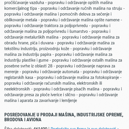
pročišćavanje vazduha - popravku i održavanje opštih mašina
komercijalnog tipa - popravku i održavanje ručnih mašina na struju -
popravku i održavanje mašina i pomoćnih delova za sečenje i
oblikovanje metala - popravku i održavanje mašina opšte namene -
popravku i održavanje traktora za poljoprivredu - popravku i
održavanje mašina za poljoprivredu i šumarstvo - popravku i
održavanje metalurških mašina - popravku i održavanje mašina za
obradu hrane, pića i duvana - popravku i održavanje mašina za
tekstilnu industriju, proizvodnju kože - popravku i održavanje
mašina za industriju papira - popravku i održavanje mašina za
industriju plastike i gume - popravku i održavanje ostalih mašina za
posebne svrhe iz oblasti 28 - popravku i održavanje naprava za
merenje - popravku i održavanje automata - popravku i održavanje
registarskih kasa - popravku i održavanje mašina za fotokopiranje -
popravku i održavanje računskih mašina, elektronskih ili
neelektronskih - popravku i održavanje pisaćih mašina - popravku i
održavanje presa za ploče iverice i slično - popravku i održavanje
mašina i aparata za zavarivanje i lemljenje
POSREDOVANJE U PRODAJI MAŠINA, INDUSTRIJSKE OPREME,
BRODOVA I AVIONA