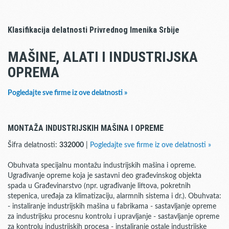
Klasifikacija delatnosti Privrednog Imenika Srbije
MAŠINE, ALATI I INDUSTRIJSKA
OPREMA
Pogledajte sve firme iz ove delatnosti »
MONTAŽA INDUSTRIJSKIH MAŠINA I OPREME
Šifra delatnosti:
332000
|
Pogledajte sve firme iz ove delatnosti »
Obuhvata specijalnu montažu industrijskih mašina i opreme.
Ugrađivanje opreme koja je sastavni deo građevinskog objekta
spada u Građevinarstvo (npr. ugrađivanje liftova, pokretnih
stepenica, uređaja za klimatizaciju, alarmnih sistema i dr.). Obuhvata:
- instaliranje industrijskih mašina u fabrikama - sastavljanje opreme
za industrijsku procesnu kontrolu i upravljanje - sastavljanje opreme
za kontrolu industrijskih procesa - instaliranje ostale industrijske