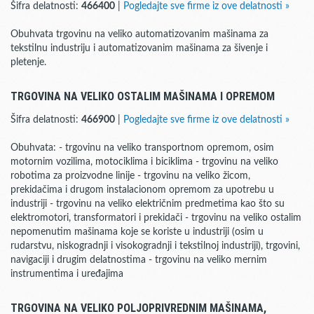
Šifra delatnosti:
466400
|
Pogledajte sve firme iz ove delatnosti »
Obuhvata trgovinu na veliko automatizovanim mašinama za
tekstilnu industriju i automatizovanim mašinama za šivenje i
pletenje.
TRGOVINA NA VELIKO OSTALIM MAŠINAMA I OPREMOM
Šifra delatnosti:
466900
|
Pogledajte sve firme iz ove delatnosti »
Obuhvata: - trgovinu na veliko transportnom opremom, osim
motornim vozilima, motociklima i biciklima - trgovinu na veliko
robotima za proizvodne linije - trgovinu na veliko žicom,
prekidačima i drugom instalacionom opremom za upotrebu u
industriji - trgovinu na veliko električnim predmetima kao što su
elektromotori, transformatori i prekidači - trgovinu na veliko ostalim
nepomenutim mašinama koje se koriste u industriji (osim u
rudarstvu, niskogradnji i visokogradnji i tekstilnoj industriji), trgovini,
navigaciji i drugim delatnostima - trgovinu na veliko mernim
instrumentima i uređajima
TRGOVINA NA VELIKO POLJOPRIVREDNIM MAŠINAMA,