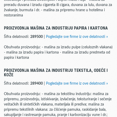
preradu duvana i izradu cigareta ili cigara, duvana za lulu, duvana za
žvakanje, burmuta i dr. - mašina za pripremu hrane u hotelima i
restoranima
PROIZVODNJA MAŠINA ZA INDUSTRIJU PAPIRA I KARTONA
Šifra delatnosti:
289500
|
Pogledajte sve firme iz ove delatnosti »
Obuhvata proizvodnju: - mašina za izradu pulpe (celuloznih vlakana)
- mašina za izradu papira i kartona - mašina za izradu predmeta od
papira i kartona
PROIZVODNJA MAŠINA ZA INDUSTRIJU TEKSTILA, ODEĆE I
KOŽE
Šifra delatnosti:
289400
|
Pogledajte sve firme iz ove delatnosti »
Obuhvata proizvodnju: - mašina za tekstilnu industriju: mašina za
pripremu, proizvodnju, istiskivanje, izvlačenje, teksturiranje i sečenje
veštačkih ili sintetičkih vlakana, materijala ili prediva; mašina za
pripremu tekstilnih vlakana: za čišćenje pamuka, raskidanje bala,
sakupljanje i rastresanje pamuka, pranje i karbonizaciju vune i dr.;