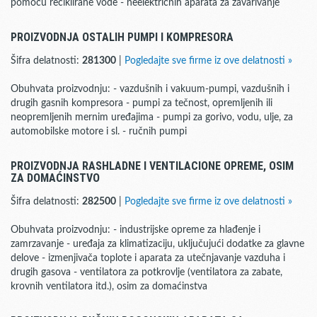
pomoću reciklirane vode - neelektričnih aparata za zavarivanje
PROIZVODNJA OSTALIH PUMPI I KOMPRESORA
Šifra delatnosti:
281300
|
Pogledajte sve firme iz ove delatnosti »
Obuhvata proizvodnju: - vazdušnih i vakuum-pumpi, vazdušnih i
drugih gasnih kompresora - pumpi za tečnost, opremljenih ili
neopremljenih mernim uređajima - pumpi za gorivo, vodu, ulje, za
automobilske motore i sl. - ručnih pumpi
PROIZVODNJA RASHLADNE I VENTILACIONE OPREME, OSIM
ZA DOMAĆINSTVO
Šifra delatnosti:
282500
|
Pogledajte sve firme iz ove delatnosti »
Obuhvata proizvodnju: - industrijske opreme za hlađenje i
zamrzavanje - uređaja za klimatizaciju, uključujući dodatke za glavne
delove - izmenjivača toplote i aparata za utečnjavanje vazduha i
drugih gasova - ventilatora za potkrovlje (ventilatora za zabate,
krovnih ventilatora itd.), osim za domaćinstva