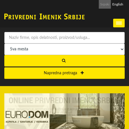
Srpski
English
Napredna pretraga