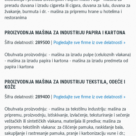
preradu duvana i izradu cigareta ili cigara, duvana za lulu, duvana za
žvakanje, burmuta i dr. - mašina za pripremu hrane u hotelima i
restoranima
PROIZVODNJA MAŠINA ZA INDUSTRIJU PAPIRA I KARTONA
Šifra delatnosti:
289500
|
Pogledajte sve firme iz ove delatnosti »
Obuhvata proizvodnju: - mašina za izradu pulpe (celuloznih vlakana)
- mašina za izradu papira i kartona - mašina za izradu predmeta od
papira i kartona
PROIZVODNJA MAŠINA ZA INDUSTRIJU TEKSTILA, ODEĆE I
KOŽE
Šifra delatnosti:
289400
|
Pogledajte sve firme iz ove delatnosti »
Obuhvata proizvodnju: - mašina za tekstilnu industriju: mašina za
pripremu, proizvodnju, istiskivanje, izvlačenje, teksturiranje i sečenje
veštačkih ili sintetičkih vlakana, materijala ili prediva; mašina za
pripremu tekstilnih vlakana: za čišćenje pamuka, raskidanje bala,
sakupljanje i rastresanje pamuka, pranje i karbonizaciju vune i dr.;