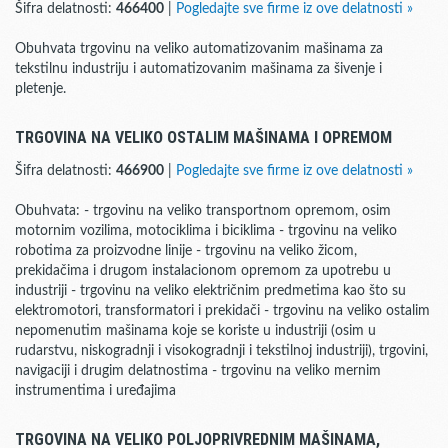
Šifra delatnosti:
466400
|
Pogledajte sve firme iz ove delatnosti »
Obuhvata trgovinu na veliko automatizovanim mašinama za
tekstilnu industriju i automatizovanim mašinama za šivenje i
pletenje.
TRGOVINA NA VELIKO OSTALIM MAŠINAMA I OPREMOM
Šifra delatnosti:
466900
|
Pogledajte sve firme iz ove delatnosti »
Obuhvata: - trgovinu na veliko transportnom opremom, osim
motornim vozilima, motociklima i biciklima - trgovinu na veliko
robotima za proizvodne linije - trgovinu na veliko žicom,
prekidačima i drugom instalacionom opremom za upotrebu u
industriji - trgovinu na veliko električnim predmetima kao što su
elektromotori, transformatori i prekidači - trgovinu na veliko ostalim
nepomenutim mašinama koje se koriste u industriji (osim u
rudarstvu, niskogradnji i visokogradnji i tekstilnoj industriji), trgovini,
navigaciji i drugim delatnostima - trgovinu na veliko mernim
instrumentima i uređajima
TRGOVINA NA VELIKO POLJOPRIVREDNIM MAŠINAMA,