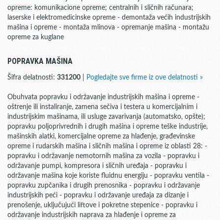
opreme: komunikacione opreme; centralnih i sličnih računara;
laserske i elektromedicinske opreme - demontaža većih industrijskih
mašina i opreme - montaža mlinova - opremanje mašina - montažu
opreme za kuglane
POPRAVKA MAŠINA
Šifra delatnosti:
331200
|
Pogledajte sve firme iz ove delatnosti »
Obuhvata popravku i održavanje industrijskih mašina i opreme -
oštrenje ili instaliranje, zamena sečiva i testera u komercijalnim i
industrijskim mašinama, ili usluge zavarivanja (automatsko, opšte);
popravku poljoprivrednih i drugih mašina i opreme teške industrije,
mašinskih alatki, komercijalne opreme za hlađenje, građevinske
opreme i rudarskih mašina i sličnih mašina i opreme iz oblasti 28: -
popravku i održavanje nemotornih mašina za vozila - popravku i
održavanje pumpi, kompresora i sličnih uređaja - popravku i
održavanje mašina koje koriste fluidnu energiju - popravku ventila -
popravku zupčanika i drugih prenosnika - popravku i održavanje
industrijskih peći - popravku i održavanje uređaja za dizanje i
prenošenje, uključujući liftove i pokretne stepenice - popravku i
održavanje industrijskih naprava za hlađenje i opreme za