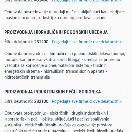
Šifra delatnosti:
461400
|
Pogledajte sve firme iz ove delatnosti »
Obuhvata posredovanje u prodaji mašina, uključujući kancelarijske
mašine i računare, industrijsku opremu, brodove i avione.
PROIZVODNJA HIDRAULIČNIH POGONSKIH UREĐAJA
Šifra delatnosti:
281200
|
Pogledajte sve firme iz ove delatnosti »
Obuhvata proizvodnju: - hidrauličnih i pneumatskih delova (pumpi,
motora, kompresora, ventila, cevi i fitinga) - uređaja za pripremu
vazduha za korišćenje u pneumatskom sistemu - fluidnih
energetskih sistema - hidrauličnih transmisionih aparata -
hidrostatičnih transmisija
PROIZVODNJA INDUSTRIJSKIH PEĆI I GORIONIKA
Šifra delatnosti:
282100
|
Pogledajte sve firme iz ove delatnosti »
Obuhvata proizvodnju: - električnih i drugih industrijskih i
laboratorijskih peći i ložišta, uključujući i peći za spaljivanje -
gorionika - električnih fiksnih uređaja za zagrevanje prostora i
električnih grejača vode u bazenima - neelektričnih fiksnih uređaja