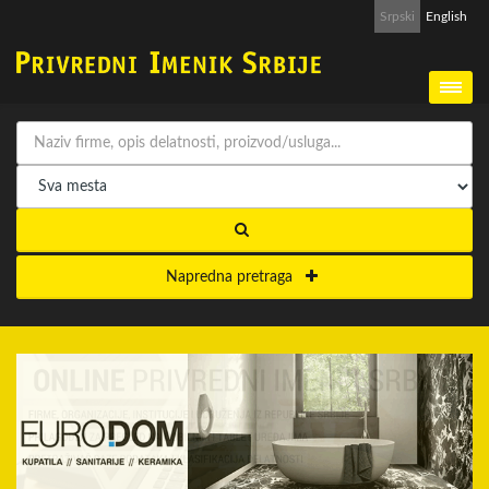
Srpski
English
Napredna pretraga