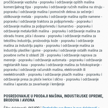
pročišćavanje vazduha - popravku i održavanje opštih mašina
komercijalnog tipa - popravku i održavanje ručnih mašina na struju -
popravku i održavanje mašina i pomoćnih delova za sečenje i
oblikovanje metala - popravku i održavanje mašina opšte namene -
popravku i održavanje traktora za poljoprivredu - popravku i
održavanje mašina za poljoprivredu i šumarstvo - popravku i
održavanje metalurških mašina - popravku i održavanje mašina za
obradu hrane, pića i duvana - popravku i održavanje mašina za
tekstilnu industriju, proizvodnju kože - popravku i održavanje
mašina za industriju papira - popravku i održavanje mašina za
industriju plastike i gume - popravku i održavanje ostalih mašina za
posebne svrhe iz oblasti 28 - popravku i održavanje naprava za
merenje - popravku i održavanje automata - popravku i održavanje
registarskih kasa - popravku i održavanje mašina za fotokopiranje -
popravku i održavanje računskih mašina, elektronskih ili
neelektronskih - popravku i održavanje pisaćih mašina - popravku i
održavanje presa za ploče iverice i slično - popravku i održavanje
mašina i aparata za zavarivanje i lemljenje
POSREDOVANJE U PRODAJI MAŠINA, INDUSTRIJSKE OPREME,
BRODOVA I AVIONA