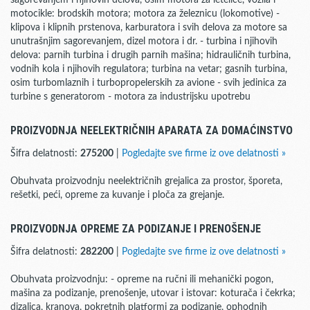
sagorevanjem i njihovih delova, osim motora za letelice, vozila i
motocikle: brodskih motora; motora za železnicu (lokomotive) -
klipova i klipnih prstenova, karburatora i svih delova za motore sa
unutrašnjim sagorevanjem, dizel motora i dr. - turbina i njihovih
delova: parnih turbina i drugih parnih mašina; hidrauličnih turbina,
vodnih kola i njihovih regulatora; turbina na vetar; gasnih turbina,
osim turbomlaznih i turbopropelerskih za avione - svih jedinica za
turbine s generatorom - motora za industrijsku upotrebu
PROIZVODNJA NEELEKTRIČNIH APARATA ZA DOMAĆINSTVO
Šifra delatnosti:
275200
|
Pogledajte sve firme iz ove delatnosti »
Obuhvata proizvodnju neelektričnih grejalica za prostor, šporeta,
rešetki, peći, opreme za kuvanje i ploča za grejanje.
PROIZVODNJA OPREME ZA PODIZANJE I PRENOŠENJE
Šifra delatnosti:
282200
|
Pogledajte sve firme iz ove delatnosti »
Obuhvata proizvodnju: - opreme na ručni ili mehanički pogon,
mašina za podizanje, prenošenje, utovar i istovar: koturača i čekrka;
dizalica, kranova, pokretnih platformi za podizanje, ophodnih