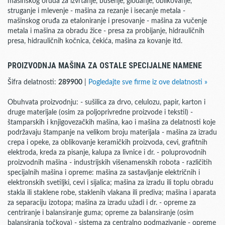
mašinskog oruđa za izvrtanje, bušenje, glodanje, oblikovanje,
struganje i mlevenje - mašina za rezanje i isecanje metala -
mašinskog oruđa za etaloniranje i presovanje - mašina za vučenje
metala i mašina za obradu žice - presa za probijanje, hidrauličnih
presa, hidrauličnih kočnica, čekića, mašina za kovanje itd.
PROIZVODNJA MAŠINA ZA OSTALE SPECIJALNE NAMENE
Šifra delatnosti:
289900
|
Pogledajte sve firme iz ove delatnosti »
Obuhvata proizvodnju: - sušilica za drvo, celulozu, papir, karton i
druge materijale (osim za poljoprivredne proizvode i tekstil) -
štamparskih i knjigovezačkih mašina, kao i mašina za delatnosti koje
podržavaju štampanje na velikom broju materijala - mašina za izradu
crepa i opeke, za oblikovanje keramičkih proizvoda, cevi, grafitnih
elektroda, kreda za pisanje, kalupa za livnice i dr. - poluprovodnih
proizvodnih mašina - industrijskih višenamenskih robota - različitih
specijalnih mašina i opreme: mašina za sastavljanje električnih i
elektronskih svetiljki, cevi i sijalica; mašina za izradu ili toplu obradu
stakla ili staklene robe, staklenih vlakana ili prediva; mašina i aparata
za separaciju izotopa; mašina za izradu užadi i dr. - opreme za
centriranje i balansiranje guma; opreme za balansiranje (osim
balansiranja točkova) - sistema za centralno podmazivanje - opreme