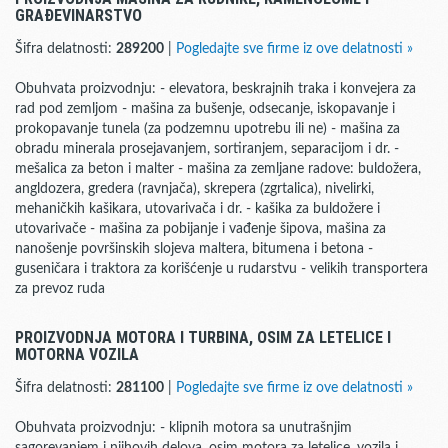
GRAĐEVINARSTVO
Šifra delatnosti:
289200
|
Pogledajte sve firme iz ove delatnosti »
Obuhvata proizvodnju: - elevatora, beskrajnih traka i konvejera za
rad pod zemljom - mašina za bušenje, odsecanje, iskopavanje i
prokopavanje tunela (za podzemnu upotrebu ili ne) - mašina za
obradu minerala prosejavanjem, sortiranjem, separacijom i dr. -
mešalica za beton i malter - mašina za zemljane radove: buldožera,
angldozera, gredera (ravnjača), skrepera (zgrtalica), nivelirki,
mehaničkih kašikara, utovarivača i dr. - kašika za buldožere i
utovarivače - mašina za pobijanje i vađenje šipova, mašina za
nanošenje površinskih slojeva maltera, bitumena i betona -
guseničara i traktora za korišćenje u rudarstvu - velikih transportera
za prevoz ruda
PROIZVODNJA MOTORA I TURBINA, OSIM ZA LETELICE I
MOTORNA VOZILA
Šifra delatnosti:
281100
|
Pogledajte sve firme iz ove delatnosti »
Obuhvata proizvodnju: - klipnih motora sa unutrašnjim