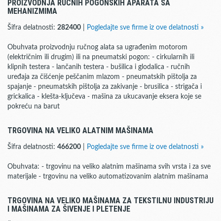
PROIZVODNJA RUČNIH POGONSKIH APARATA SA
MEHANIZMIMA
Šifra delatnosti:
282400
|
Pogledajte sve firme iz ove delatnosti »
Obuhvata proizvodnju ručnog alata sa ugrađenim motorom
(električnim ili drugim) ili na pneumatski pogon: - cirkularnih ili
klipnih testera - lančanih testera - bušilica i glodalica - ručnih
uređaja za čišćenje peščanim mlazom - pneumatskih pištolja za
spajanje - pneumatskih pištolja za zakivanje - brusilica - strigača i
grickalica - klešta-ključeva - mašina za ukucavanje eksera koje se
pokreću na barut
TRGOVINA NA VELIKO ALATNIM MAŠINAMA
Šifra delatnosti:
466200
|
Pogledajte sve firme iz ove delatnosti »
Obuhvata: - trgovinu na veliko alatnim mašinama svih vrsta i za sve
materijale - trgovinu na veliko automatizovanim alatnim mašinama
TRGOVINA NA VELIKO MAŠINAMA ZA TEKSTILNU INDUSTRIJU
I MAŠINAMA ZA ŠIVENJE I PLETENJE