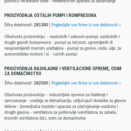
pomoću reciklirane vode - neelektričnih aparata za zavarivanje
PROIZVODNJA OSTALIH PUMPI I KOMPRESORA
Šifra delatnosti:
281300
|
Pogledajte sve firme iz ove delatnosti »
Obuhvata proizvodnju: - vazdušnih i vakuum-pumpi, vazdušnih i
drugih gasnih kompresora - pumpi za tečnost, opremljenih ili
neopremljenih mernim uređajima - pumpi za gorivo, vodu, ulje, za
automobilske motore i sl. - ručnih pumpi
PROIZVODNJA RASHLADNE I VENTILACIONE OPREME, OSIM
ZA DOMAĆINSTVO
Šifra delatnosti:
282500
|
Pogledajte sve firme iz ove delatnosti »
Obuhvata proizvodnju: - industrijske opreme za hlađenje i
zamrzavanje - uređaja za klimatizaciju, uključujući dodatke za glavne
delove - izmenjivača toplote i aparata za utečnjavanje vazduha i
drugih gasova - ventilatora za potkrovlje (ventilatora za zabate,
krovnih ventilatora itd.), osim za domaćinstva