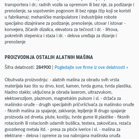
transportera i dr.; radnih vozila sa opremom ili bez nje, za podizanje i
prenošenje, sa sopstvenim pogonom ili bez njega (tip koji se koristi
u fabrikama); mehaničke manipulatore i industrijske robote
specijalno dizajnirane za podizanje, prenošenje, utovar i istovar -
konvejera, žičanih dizalica, elevatora za tečnost i dr. - liftova,
pokretnih stepenica i staza i dr. - delova uređaja za dizanje i
prenošenje
PROIZVODNJA OSTALIH ALATNIH MAŠINA
Šifra delatnosti:
284900
|
Pogledajte sve firme iz ove delatnosti »
Obuhvata proizvodnju: - alatnih mašina za obradu svih vrsta
materijala kao što su drvo, kost, kamen, tvrda guma, tvrda plastika,
hladno staklo; uključena je obrada laserom, ultrazvukom,
elektoerozijom, plazmom, magnetskim pulsom i sl. - držača za
mašinsko oruđe - drugih specijalnih pričvršćivača za mašinsko oruđe
- fiksnih mašina za spajanje, zakivanje, lepljenje ili drugo spajanje
proizvoda od drveta, plute, kostiju, tvrde gume ili plastike - fiksnih
rotacionih ili rotacionih udarnih bušilica, testera, zakovičara, rezača
gvozdenog metala itd. - presa za ploče iverice i sl. - mašina za
elektrane - delova i opreme za sva nabrojana mašinska oruđa