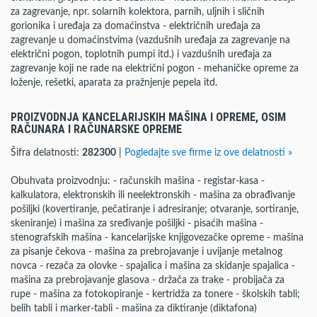
za zagrevanje, npr. solarnih kolektora, parnih, uljnih i sličnih
gorionika i uređaja za domaćinstva - električnih uređaja za
zagrevanje u domaćinstvima (vazdušnih uređaja za zagrevanje na
električni pogon, toplotnih pumpi itd.) i vazdušnih uređaja za
zagrevanje koji ne rade na električni pogon - mehaničke opreme za
loženje, rešetki, aparata za pražnjenje pepela itd.
PROIZVODNJA KANCELARIJSKIH MAŠINA I OPREME, OSIM
RAČUNARA I RAČUNARSKE OPREME
Šifra delatnosti:
282300
|
Pogledajte sve firme iz ove delatnosti »
Obuhvata proizvodnju: - računskih mašina - registar-kasa -
kalkulatora, elektronskih ili neelektronskih - mašina za obrađivanje
pošiljki (kovertiranje, pečatiranje i adresiranje; otvaranje, sortiranje,
skeniranje) i mašina za sređivanje pošiljki - pisaćih mašina -
stenografskih mašina - kancelarijske knjigovezačke opreme - mašina
za pisanje čekova - mašina za prebrojavanje i uvijanje metalnog
novca - rezača za olovke - spajalica i mašina za skidanje spajalica -
mašina za prebrojavanje glasova - držača za trake - probijača za
rupe - mašina za fotokopiranje - kertridža za tonere - školskih tabli;
belih tabli i marker-tabli - mašina za diktiranje (diktafona)