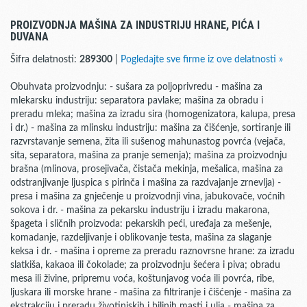
PROIZVODNJA MAŠINA ZA INDUSTRIJU HRANE, PIĆA I
DUVANA
Šifra delatnosti:
289300
|
Pogledajte sve firme iz ove delatnosti »
Obuhvata proizvodnju: - sušara za poljoprivredu - mašina za
mlekarsku industriju: separatora pavlake; mašina za obradu i
preradu mleka; mašina za izradu sira (homogenizatora, kalupa, presa
i dr.) - mašina za mlinsku industriju: mašina za čišćenje, sortiranje ili
razvrstavanje semena, žita ili sušenog mahunastog povrća (vejača,
sita, separatora, mašina za pranje semenja); mašina za proizvodnju
brašna (mlinova, prosejivača, čistača mekinja, mešalica, mašina za
odstranjivanje ljuspica s pirinča i mašina za razdvajanje zrnevlja) -
presa i mašina za gnječenje u proizvodnji vina, jabukovače, voćnih
sokova i dr. - mašina za pekarsku industriju i izradu makarona,
špageta i sličnih proizvoda: pekarskih peći, uređaja za mešenje,
komadanje, razdeljivanje i oblikovanje testa, mašina za slaganje
keksa i dr. - mašina i opreme za preradu raznovrsne hrane: za izradu
slatkiša, kakaoa ili čokolade; za proizvodnju šećera i piva; obradu
mesa ili živine, pripremu voća, koštunjavog voća ili povrća, ribe,
ljuskara ili morske hrane - mašina za filtriranje i čišćenje - mašina za
ekstrakciju i preradu životinjskih i biljnih masti i ulja - mašina za