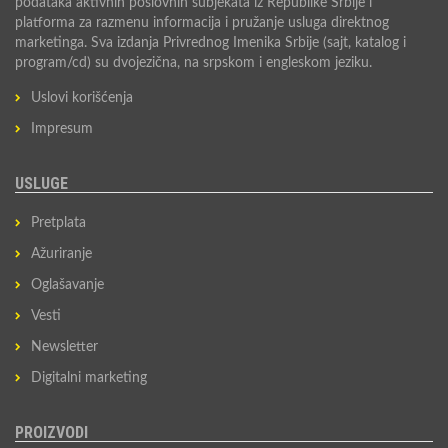
podataka aktivnih poslovnih subjekata iz Republike Srbije i
platforma za razmenu informacija i pružanje usluga direktnog
marketinga. Sva izdanja Privrednog Imenika Srbije (sajt, katalog i
program/cd) su dvojezična, na srpskom i engleskom jeziku.
Uslovi korišćenja
Impresum
USLUGE
Pretplata
Ažuriranje
Oglašavanje
Vesti
Newsletter
Digitalni marketing
PROIZVODI