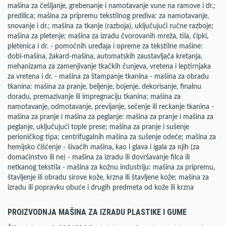
mašina za češljanje, grebenanje i namotavanje vune na ramove i dr.;
predilica; mašina za pripremu tekstilnog prediva: za namotavanje,
snovanje i dr.; mašina za tkanje (razboja), uključujući ručne razboje;
mašina za pletenje; mašina za izradu čvorovanih mreža, tila, čipki,
pletenica i dr. - pomoćnih uređaja i opreme za tekstilne mašine:
dobi-mašina, žakard-mašina, automatskih zaustavljača kretanja,
mehanizama za zamenjivanje tkačkih čunjeva, vretena i leptirnjaka
za vretena i dr. - mašina za štampanje tkanina - mašina za obradu
tkanina: mašina za pranje, beljenje, bojenje, dekorisanje, finalnu
doradu, premazivanje ili impregnaciju tkanina; mašina za
namotavanje, odmotavanje, previjanje, sečenje ili reckanje tkanina -
mašina za pranje i mašina za peglanje: mašina za pranje i mašina za
peglanje, uključujući tople prese; mašina za pranje i sušenje
perioničkog tipa; centrifugalnih mašina za sušenje odeće; mašina za
hemijsko čišćenje - šivaćih mašina, kao i glava i igala za njih (za
domaćinstvo ili ne) - mašina za izradu ili dovršavanje filca ili
netkanog tekstila - mašina za kožnu industriju: mašina za pripremu,
štavljenje ili obradu sirove kože, krzna ili štavljene kože; mašina za
izradu ili popravku obuće i drugih predmeta od kože ili krzna
PROIZVODNJA MAŠINA ZA IZRADU PLASTIKE I GUME