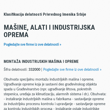
Klasifikacija delatnosti Privrednog Imenika Srbije
MAŠINE, ALATI I INDUSTRIJSKA
OPREMA
Pogledajte sve firme iz ove delatnosti »
MONTAŽA INDUSTRIJSKIH MAŠINA I OPREME
Šifra delatnosti:
332000
|
Pogledajte sve firme iz ove delatnosti »
Obuhvata specijalnu montažu industrijskih mašina i opreme.
Ugrađivanje opreme koja je sastavni deo građevinskog objekta
spada u Građevinarstvo (npr. ugrađivanje liftova, pokretnih
stepenica, uređaja za klimatizaciju, alarmnih sistema i dr.). Obuhvata:
- instaliranje industrijskih mašina u fabrikama - sastavljanje opreme
za industrijsku procesnu kontrolu i upravljanje - sastavljanje opreme
za kontrolu industrijskih procesa - instaliranje ostale industrijske