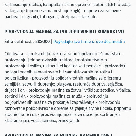
za lansiranje letelica, katapulta i slične opreme - automatskih uređaja
za kuglanje (opreme za nameštanje kugli) - naprava za zabavne
parkove: ringišpila, tobogana, streljana, ljuljaški itd.
PROIZVODNJA MAŠINA ZA POLJOPRIVREDU I ŠUMARSTVO
Šifra delatnosti:
283000
|
Pogledajte sve firme iz ove delatnosti »
Obuhvata: - proizvodnju traktora za poljoprivredu i šumarstvo -
proizvodnju jednoosovinskih traktora i motokultivatora -
proizvodnju kosilica, uključujući kosilice za travnjake - proizvodnju
poljoprivrednih samoutovarnih i samoistovarnih prikolica i
poluprikolica - proizvodnju poljoprivrednih mašina za pripremu
zemljišta, setvu ili đubrenje: plugova, rasturača đubriva, sejačica,
drljača i dr. - proizvodnju mašina za žetvu i vršidbu: žetelica, vršalica,
sortirki i dr. - proizvodnju mašina za mužu - proizvodnju
poljoprivrednih mašina za prskanje i zaprašivanje - proizvodnju
raznovrsne poljoprivredne opreme za gajenje živine i pčela, pripremu
stočne hrane i dr. - proizvodnju mašina za čišćenje, sortiranje i
klasiranje jaja, voća, semena, zrnevlja i dr.
PROIZVODNJA MAŠINA ZA RUDNIKE, KAMENOLOME I