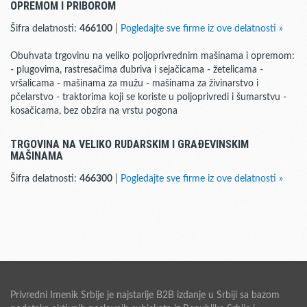
OPREMOM I PRIBOROM
Šifra delatnosti:
466100
|
Pogledajte sve firme iz ove delatnosti »
Obuhvata trgovinu na veliko poljoprivrednim mašinama i opremom:
- plugovima, rastresačima đubriva i sejačicama - žetelicama -
vršalicama - mašinama za mužu - mašinama za živinarstvo i
pčelarstvo - traktorima koji se koriste u poljoprivredi i šumarstvu -
kosačicama, bez obzira na vrstu pogona
TRGOVINA NA VELIKO RUDARSKIM I GRAĐEVINSKIM
MAŠINAMA
Šifra delatnosti:
466300
|
Pogledajte sve firme iz ove delatnosti »
Privredni Imenik Srbije je najstarije B2B izdanje u Srbiji sa bazom