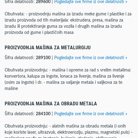
Šifra delatnosti:
289600
|
Pogledajte sve firme iz ove delatnosti »
Obuhvata: - proizvodnju mašina za izradu meke gume i plastike i za
izradu proizvoda od tih materijala: ekstrudera, presa, mašina za
izradu ili protektiranje guma za vozila i drugih mašina za izradu
proizvoda od gume i plastičnih masa
PROIZVODNJA MAŠINA ZA METALURGIJU
Šifra delatnosti:
289100
|
Pogledajte sve firme iz ove delatnosti »
Obuhvata proizvodnju: - mašina i opreme za rad s vrelim metalima:
konvertora, kalupa za ingote, lonaca za livenje, mašina za livenje
(osim za ingote) i dr. - mašina za valjanje metala i valjkova za te
mašine
PROIZVODNJA MAŠINA ZA OBRADU METALA
Šifra delatnosti:
284100
|
Pogledajte sve firme iz ove delatnosti »
Obuhvata proizvodnju: - alatnih mašina za obradu metala (i onih
koje koriste laser, ultrazvuk, elektroeroziju, plazmu, magnetski puls) -