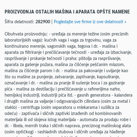
PROIZVODNJA OSTALIH MAŠINA I APARATA OPŠTE NAMENE
Šifra delatnosti:
282900
|
Pogledajte sve firme iz ove delatnosti »
Obuhvata proizvodnju: - uređaja za merenje težine (osim preciznih
laboratorijskih vaga): kućnih vaga i vaga za trgovinu, vaga za
kontinuirano merenje, vagonskih vaga, tegova i dr. - mašina i
aparata za filtriranje i prečišćavanje tečnosti - uređaja za izbacivanje,
raspršivanje i prskanje tečnosti i praha: pištolja za raspršivanje,
aparata za gašenje požara, mašina za čišćenje peščanim mlazom,
mašina za čišćenje parom i dr. - mašina za pakovanje i uvijanje kao
što su mašine za punjenje, zatvaranje, zaptivanje, kapsuliranje,
označavanje i dr. - mašina za pranje ili sušenje boca i za gaziranje
pića - mašina za destilaciju i prečišćavanje u rafinerijima nafte,
hemijskoj industriji, industriji pića itd. - gasnih generatora - kalandera
i drugih mašina za valjanje i odgovarajućih cilindara (osim za metal i
staklo) - centrifuga (osim separatora u mlekarama i sušilica za
odeću) - zaptivača i sličnih zaptivki izrađenih od kombinovanih
materijala ili od slojeva istog materijala - automata za prodaju robe i
dr. - libela, mernih traka i sličnih naprava, preciznog mašinskog alata
(osim optičkog) - rashladnih stubova i sličnih uređaja za hlađenje