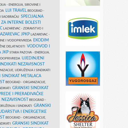
IJA - ENERGIJA, SIROVINE I
LUI TRAVEL
EDA
BEOGRAD -
SPECIJALNA
I SAOBRAĆAJ
 ZA INTERNE BOLESTI
C
LAZAREVAC - ZDRAVSTVO I
LAZAREVAC JPKP
LAZAREVAC -
EKODIM
VINE I VODOPRIVREDA
VODOVOD I
UŽNE DELATNOSTI
 JKP
STARA PAZOVA - ENERGIJA,
UJEDINJENI
VODOPRIVREDA
INDIKATI NEZAVISNOST
IZACIJE, UDRUŽENJA I SINDIKATI
 SINDIKAT METALACA
ST
BEOGRAD - ORGANIZACIJE,
GRANSKI SINDIKAT
NDIKATI
VREDE I PRERAĐIVAČKE
E NEZAVISNOST
BEOGRAD -
GRANSKI
DRUŽENJA I SINDIKATI
UDARSTVA I ENERGETIKE
ST
BEOGRAD - ORGANIZACIJE,
GRANSKI SINDIKAT
NDIKATI