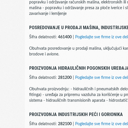
popravku i održavanje računskih mašina, elektronskih ili
mašina - popravku i održavanje presa za ploče iverice i s
zavarivanje i lemljenje
POSREDOVANJE U PRODAJI MAŠINA, INDUSTRIJSKE
Šifra delatnosti:
461400
|
Pogledajte sve firme iz ove del
Obuhvata posredovanje u prodaji mašina, uključujući kan
brodove i avione.
PROIZVODNJA HIDRAULIČNIH POGONSKIH UREĐAJ
Šifra delatnosti:
281200
|
Pogledajte sve firme iz ove del
Obuhvata proizvodnju: - hidrauličnih i pneumatskih delov
fitinga) - uređaja za pripremu vazduha za korišćenje u 
sistema - hidrauličnih transmisionih aparata - hidrostatič
PROIZVODNJA INDUSTRIJSKIH PEĆI I GORIONIKA
Šifra delatnosti:
282100
|
Pogledajte sve firme iz ove del