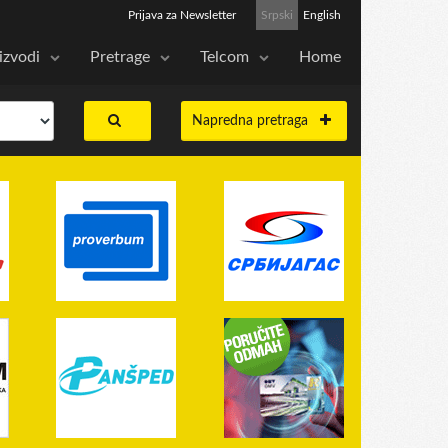
Prijava za Newsletter
Srpski
English
izvodi
Pretrage
Telcom
Home
Napredna pretraga