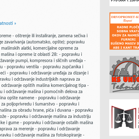
atnosti »
eme - oštrenje ili instaliranje, zamena sečiva i
uge zavarivanja (automatsko, opšte); popravku
, mašinskih alatki, komercijalne opreme za
 mašina i opreme iz oblasti 28: - popravku i
žavanje pumpi, kompresora i sličnih uređaja -
ju - popravku ventila - popravku zupčanika i
eći - popravku i održavanje uređaja za dizanje i
pravku i održavanje industrijskih naprava za
 održavanje opštih mašina komercijalnog tipa -
ku i održavanje mašina i pomoćnih delova za
ašina opšte namene - popravku i održavanje
 za poljoprivredu i šumarstvo - popravku i
mašina za obradu hrane, pića i duvana - popravku
kože - popravku i održavanje mašina za industriju
tike i gume - popravku i održavanje ostalih mašina
naprava za merenje - popravku i održavanje
pravku i održavanje mašina za fotokopiranje -