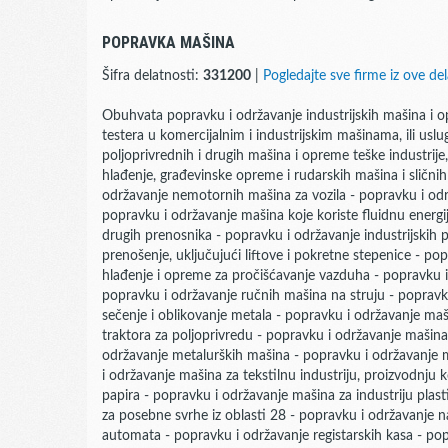
POPRAVKA MAŠINA
Šifra delatnosti:
331200
|
Pogledajte sve firme iz ove del
Obuhvata popravku i održavanje industrijskih mašina i opr
testera u komercijalnim i industrijskim mašinama, ili usl
poljoprivrednih i drugih mašina i opreme teške industrije
hlađenje, građevinske opreme i rudarskih mašina i sličnih
održavanje nemotornih mašina za vozila - popravku i odr
popravku i održavanje mašina koje koriste fluidnu energi
drugih prenosnika - popravku i održavanje industrijskih p
prenošenje, uključujući liftove i pokretne stepenice - po
hlađenje i opreme za pročišćavanje vazduha - popravku i
popravku i održavanje ručnih mašina na struju - poprav
sečenje i oblikovanje metala - popravku i održavanje m
traktora za poljoprivredu - popravku i održavanje mašina
održavanje metalurških mašina - popravku i održavanje 
i održavanje mašina za tekstilnu industriju, proizvodnju 
papira - popravku i održavanje mašina za industriju plas
za posebne svrhe iz oblasti 28 - popravku i održavanje 
automata - popravku i održavanje registarskih kasa - po