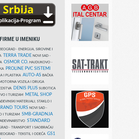
FIRME U IMENIKU
EOGRAD - ENERGIJA, SIROVINE I
TERRA TRADE
DA
NOVI SAD -
OSMOR CO.
KA
HAJDUKOVO -
PROLINE PVC SISTEMI
IKA
AUTO-AS
A I PLASTIKA
BAČKA
MOTORNA VOZILA I DRUGA
DENIS PLUS
REDSTVA
SUBOTICA
METAL SHOP
TVO I TURIZAM
ĐEVINSKI MATERIJALI, STAKLO I
RAND TOURS
NOVI SAD -
SMB-GRADNJA
O I TURIZAM
STANDARD
GRAĐEVINARSTVO
RAD - TRANSPORT I SAOBRAĆAJ
GS1
EOGRAD - TEKSTIL I ODEĆA