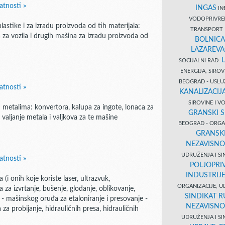
atnosti »
INGAS
INĐ
VODOPRIVR
stike i za izradu proizvoda od tih materijala:
TRANSPORT 
a za vozila i drugih mašina za izradu proizvoda od
BOLNICA
LAZAREVA
SOCIJALNI RAD
ENERGIJA, SIRO
BEOGRAD - USL
atnosti »
KANALIZACIJA
SIROVINE I 
 metalima: konvertora, kalupa za ingote, lonaca za
GRANSKI S
a valjanje metala i valjkova za te mašine
BEOGRAD - ORGAN
GRANSKI
NEZAVISNO
UDRUŽENJA I SI
atnosti »
POLJOPRI
INDUSTRIJ
i onih koje koriste laser, ultrazvuk,
ORGANIZACIJE, U
 za izvrtanje, bušenje, glodanje, oblikovanje,
SINDIKAT R
a - mašinskog oruđa za etaloniranje i presovanje -
NEZAVISNO
za probijanje, hidrauličnih presa, hidrauličnih
UDRUŽENJA I SI