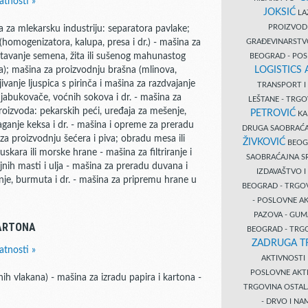
atnosti »
JOKSIĆ
LAZ
PROIZVO
 za mlekarsku industriju: separatora pavlake;
GRAĐEVINARST
(homogenizatora, kalupa, presa i dr.) - mašina za
vrstavanje semena, žita ili sušenog mahunastog
BEOGRAD - PO
LOGISTICS
ja); mašina za proizvodnju brašna (mlinova,
ivanje ljuspica s pirinča i mašina za razdvajanje
TRANSPORT 
, jabukovače, voćnih sokova i dr. - mašina za
LEŠTANE - TRG
proizvoda: pekarskih peći, uređaja za mešenje,
PETROVIĆ
KA
laganje keksa i dr. - mašina i opreme za preradu
DRUGA SAOBRAĆ
 za proizvodnju šećera i piva; obradu mesa ili
ŽIVKOVIĆ
BEOGR
uskara ili morske hrane - mašina za filtriranje i
SAOBRAĆAJNA S
iljnih masti i ulja - mašina za preradu duvana i
IZDAVAŠTVO 
anje, burmuta i dr. - mašina za pripremu hrane u
BEOGRAD - TRGO
- POSLOVNE A
PAZOVA - GUM
KARTONA
BEOGRAD - TRG
ZADRUGA T
atnosti »
AKTIVNOST
POSLOVNE AKT
ih vlakana) - mašina za izradu papira i kartona -
TRGOVINA OSTA
- DRVO I N