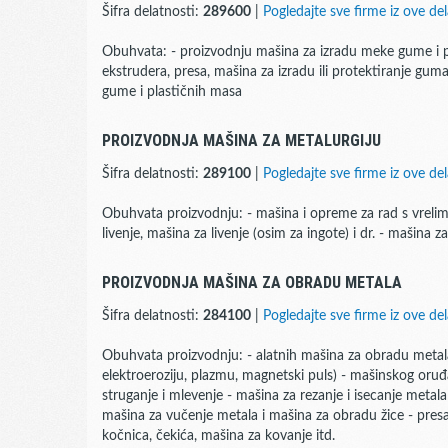
Šifra delatnosti:
289600
|
Pogledajte sve firme iz ove del
Obuhvata: - proizvodnju mašina za izradu meke gume i pla
ekstrudera, presa, mašina za izradu ili protektiranje gum
gume i plastičnih masa
PROIZVODNJA MAŠINA ZA METALURGIJU
Šifra delatnosti:
289100
|
Pogledajte sve firme iz ove del
Obuhvata proizvodnju: - mašina i opreme za rad s vrelim
livenje, mašina za livenje (osim za ingote) i dr. - mašina z
PROIZVODNJA MAŠINA ZA OBRADU METALA
Šifra delatnosti:
284100
|
Pogledajte sve firme iz ove del
Obuhvata proizvodnju: - alatnih mašina za obradu metala (
elektroeroziju, plazmu, magnetski puls) - mašinskog oruđa
struganje i mlevenje - mašina za rezanje i isecanje metal
mašina za vučenje metala i mašina za obradu žice - presa 
kočnica, čekića, mašina za kovanje itd.