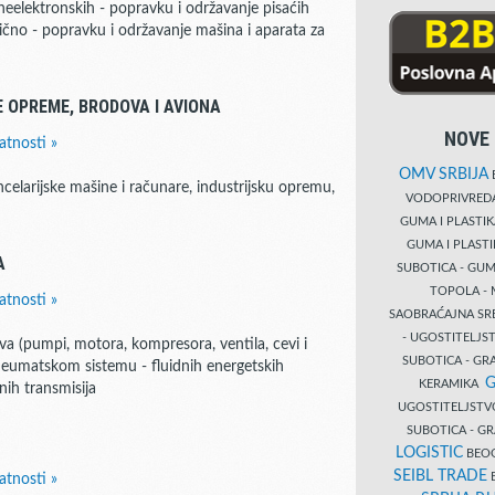
 neelektronskih - popravku i održavanje pisaćih
lično - popravku i održavanje mašina i aparata za
 OPREME, BRODOVA I AVIONA
NOVE 
atnosti »
OMV SRBIJA
B
celarijske mašine i računare, industrijsku opremu,
VODOPRIVRE
GUMA I PLASTI
GUMA I PLAST
A
SUBOTICA - GUM
TOPOLA - 
atnosti »
SAOBRAĆAJNA S
- UGOSTITELJS
a (pumpi, motora, kompresora, ventila, cevi i
SUBOTICA - GRA
pneumatskom sistemu - fluidnih energetskih
G
KERAMIKA
nih transmisija
UGOSTITELJSTV
SUBOTICA - 
LOGISTIC
BEOG
SEIBL TRADE
B
atnosti »