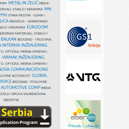
METAL-IN ZELIĆ
TAMPA
INĐIJA -
MN
ERIJALI, STAKLO I KERAMIKA
1996
STARA PAZOVA - GUMA I
LICA
SREMČICA - GRAĐEVINSKI
EURODOM
TAKLO I KERAMIKA
EVINSKI MATERIJALI, STAKLO I
 BALKAN
BEOGRAD - TRGOVINA
 INTERMA INŽENJERING
TO, OPTIČKA, MERNA OPREMA I
VIRMAK INŽENJERING
I
TO, OPTIČKA, MERNA OPREMA I
NOVA COMMUNICATIONS
GLOBAL
SLOVNE AKTIVNOSTI
RVICE
BEOGRAD - POSLOVNE
B AUTOMOTIVE COMP
INĐIJA
OZILA I DRUGA SAOBRAĆAJNA
SREDSTVA