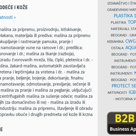
IZDAVAŠTVO I Š
ODEĆE I KOŽE
GRAĐEVINSKI MAT
PLASTIKA 
atnosti »
TOP
PLASTIKA
MATERIJALI, S
ašina za pripremu, proizvodnju, istiskivanje,
BEOGRAD - GRAĐ
h vlakana, materijala ili prediva; mašina za pripremu
CWG
akupljanje i rastresanje pamuka, pranje i
KERAMIKA
AQUA
i namotavanje vune na ramove i dr.; predilica;
OSTALA
ovanje i dr.; mašina za tkanje (razboja),
BEOGRAD - FO
radu čvorovanih mreža, tila, čipki, pletenica i dr. -
INSTRUMENT
šina, žakard-mašina, automatskih zaustavljača
BEOGRAD - FO
tena i leptirnjaka za vretena i dr. - mašina za
INSTRUMENTI
ranje, beljenje, bojenje, dekorisanje, finalnu
BEOGRAD - PO
namotavanje, odmotavanje, previjanje, sečenje ili
PROTECT SE
 mašina za pranje i mašina za peglanje, uključujući
IG
AKTIVNOSTI
; centrifugalnih mašina za sušenje odeće; mašina za
- MOTORNA V
jih (za domaćinstvo ili ne) - mašina za izradu ili
industriju: mašina za pripremu, štavljenje ili obradu
i popravku obuće i drugih predmeta od kože ili krzna
ME