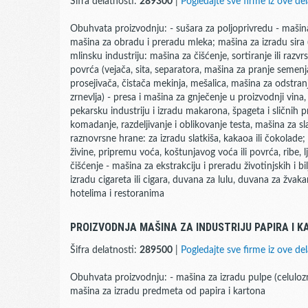
Šifra delatnosti:
289300
|
Pogledajte sve firme iz ove del
Obuhvata proizvodnju: - sušara za poljoprivredu - mašina
mašina za obradu i preradu mleka; mašina za izradu sira 
mlinsku industriju: mašina za čišćenje, sortiranje ili raz
povrća (vejača, sita, separatora, mašina za pranje semen
prosejivača, čistača mekinja, mešalica, mašina za odstranj
zrnevlja) - presa i mašina za gnječenje u proizvodnji vina
pekarsku industriju i izradu makarona, špageta i sličnih 
komadanje, razdeljivanje i oblikovanje testa, mašina za s
raznovrsne hrane: za izradu slatkiša, kakaoa ili čokolade;
živine, pripremu voća, koštunjavog voća ili povrća, ribe, lj
čišćenje - mašina za ekstrakciju i preradu životinjskih i b
izradu cigareta ili cigara, duvana za lulu, duvana za žvak
hotelima i restoranima
PROIZVODNJA MAŠINA ZA INDUSTRIJU PAPIRA I 
Šifra delatnosti:
289500
|
Pogledajte sve firme iz ove del
Obuhvata proizvodnju: - mašina za izradu pulpe (celulozn
mašina za izradu predmeta od papira i kartona