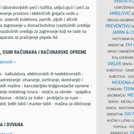
SRBIJA P.U
laboratorijskih peći i ložišta, uključujući i peći za
UDRUŽENJA 
MIRILOVIĆ
grevanje prostora i električnih grejača vode u
B
 solarnih kolektora, parnih, uljnih i sličnih
DRUGA SAOBRAĆ
 za zagrevanje u domaćinstvima (vazdušnih uređaja
PREVENTIVU
N
i vazdušnih uređaja za zagrevanje koji ne rade na
JAPAN & 
aparata za pražnjenje pepela itd.
MOTORNA VO
EM
SREDSTVA
E, OSIM RAČUNARA I RAČUNARSKE OPREME
DRVO I NAMEŠT
POLJOPRIVRE
atnosti »
VIKLER
SENTA 
SUBOTICA - GR
 kalkulatora, elektronskih ili neelektronskih -
SUBOTICA - UG
adresiranje; otvaranje, sortiranje, skeniranje) i
MODENA
S
fskih mašina - kancelarijske knjigovezačke opreme -
TISI
TURIZAM
anje metalnog novca - rezača za olovke - spajalica
ME
SAOBRAĆAJ
lasova - držača za trake - probijača za rupe -
SENTA - METALI
li; belih tabli i marker-tabli - mašina za diktiranje
SENTA - MOTORN
DIV 
SREDSTVA
KUĆNU I LIČNU
A I DUVANA
TOPOLA - PO
G
RIBARSTVO