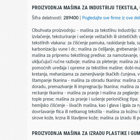
PROIZVODNJA MAŠINA ZA INDUSTRIJU TEKSTILA, 
Šifra delatnosti:
289400
|
Pogledajte sve firme iz ove del
Obuhvata proizvodnju: - mašina za tekstilnu industriju: m
izvlačenje, teksturiranje i sečenje veštačkih ili sintetički
tekstilnih vlakana: za čišćenje pamuka, raskidanje bala, s
karbonizaciju vune i dr.; mašina za češljanje, grebenanje 
mašina za pripremu tekstilnog prediva: za namotavanje, sn
uključujući ručne razboje; mašina za pletenje; mašina za iz
pomoćnih uređaja i opreme za tekstilne mašine: dobi-ma
kretanja, mehanizama za zamenjivanje tkačkih čunjeva, vre
štampanje tkanina - mašina za obradu tkanina: mašina za p
doradu, premazivanje ili impregnaciju tkanina; mašina za 
reckanje tkanina - mašina za pranje i mašina za peglanje:
tople prese; mašina za pranje i sušenje perioničkog tipa
hemijsko čišćenje - šivaćih mašina, kao i glava i igala za n
dovršavanje filca ili netkanog tekstila - mašina za kožnu 
sirove kože, krzna ili štavljene kože; mašina za izradu il
PROIZVODNJA MAŠINA ZA IZRADU PLASTIKE I GU