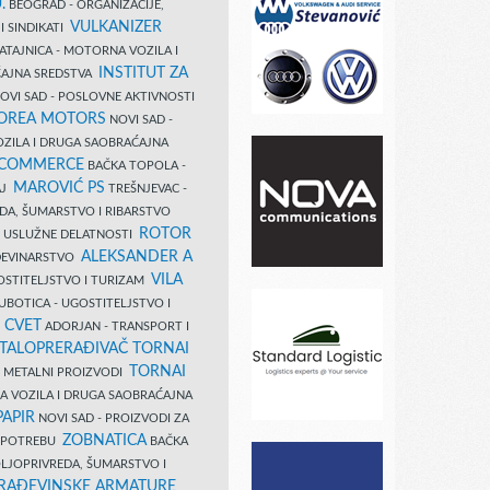
.
BEOGRAD - ORGANIZACIJE,
VULKANIZER
I SINDIKATI
ATAJNICA - MOTORNA VOZILA I
INSTITUT ZA
AJNA SREDSTVA
OVI SAD - POSLOVNE AKTIVNOSTI
COREA MOTORS
NOVI SAD -
ZILA I DRUGA SAOBRAĆAJNA
 COMMERCE
BAČKA TOPOLA -
MAROVIĆ PS
AJ
TREŠNJEVAC -
DA, ŠUMARSTVO I RIBARSTVO
ROTOR
- USLUŽNE DELATNOSTI
ALEKSANDER A
AĐEVINARSTVO
VILA
OSTITELJSTVO I TURIZAM
UBOTICA - UGOSTITELJSTVO I
N CVET
ADORJAN - TRANSPORT I
TALOPRERAĐIVAČ TORNAI
TORNAI
 I METALNI PROIZVODI
A VOZILA I DRUGA SAOBRAĆAJNA
PAPIR
NOVI SAD - PROIZVODI ZA
ZOBNATICA
 UPOTREBU
BAČKA
LJOPRIVREDA, ŠUMARSTVO I
RAĐEVINSKE ARMATURE