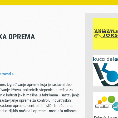
SKA OPREMA
atnosti »
eme. Ugrađivanje opreme koja je sastavni deo
vanje liftova, pokretnih stepenica, uređaja za
ranje industrijskih mašina u fabrikama - sastavljanje
sastavljanje opreme za kontrolu industrijskih
kacione opreme; centralnih i sličnih računara;
ndustrijskih mašina i opreme - montaža mlinova -