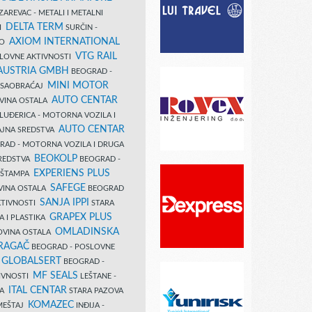
AREVAC - METALI I METALNI
DELTA TERM
DI
SURČIN -
AXIOM INTERNATIONAL
VO
VTG RAIL
SLOVNE AKTIVNOSTI
 AUSTRIA GMBH
BEOGRAD -
MINI MOTOR
I SAOBRAĆAJ
AUTO CENTAR
OVINA OSTALA
LUĐERICA - MOTORNA VOZILA I
AUTO CENTAR
AJNA SREDSTVA
AD - MOTORNA VOZILA I DRUGA
BEOKOLP
REDSTVA
BEOGRAD -
EXPERIENS PLUS
I ŠTAMPA
SAFEGE
VINA OSTALA
BEOGRAD
SANJA IPPI
KTIVNOSTI
STARA
GRAPEX PLUS
A I PLASTIKA
OMLADINSKA
OVINA OSTALA
RAGAČ
BEOGRAD - POSLOVNE
GLOBALSERT
I
BEOGRAD -
MF SEALS
IVNOSTI
LEŠTANE -
ITAL CENTAR
LA
STARA PAZOVA
KOMAZEC
AMEŠTAJ
INĐIJA -