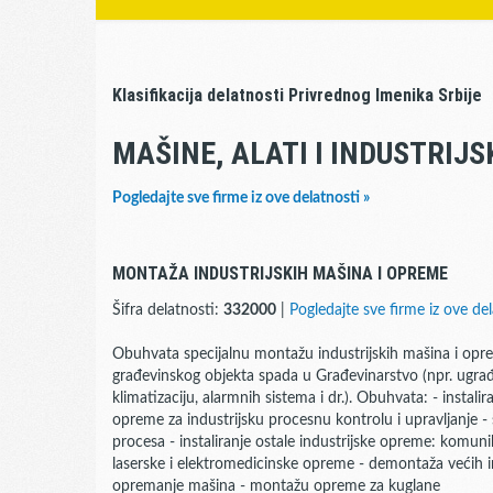
Klasifikacija delatnosti Privrednog Imenika Srbije
MAŠINE, ALATI I INDUSTRIJ
Pogledajte sve firme iz ove delatnosti »
MONTAŽA INDUSTRIJSKIH MAŠINA I OPREME
Šifra delatnosti:
332000
|
Pogledajte sve firme iz ove del
Obuhvata specijalnu montažu industrijskih mašina i opr
građevinskog objekta spada u Građevinarstvo (npr. ugrađi
klimatizaciju, alarmnih sistema i dr.). Obuhvata: - instali
opreme za industrijsku procesnu kontrolu i upravljanje - 
procesa - instaliranje ostale industrijske opreme: komuni
laserske i elektromedicinske opreme - demontaža većih i
opremanje mašina - montažu opreme za kuglane