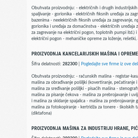
Obuhvata proizvodnju: - električnih i drugih industrijskih i 
spaljivanje - gorionika - električnih fiksnih uređaja za za
bazenima - neelektričnih fiksnih uređaja za zagrevanje, npr.
gorionika i uređaja za domaćinstva - električnih uređaja
za zagrevanje na električni pogon, toplotnih pumpi itd.) 
električni pogon - mehaničke opreme za loženje, rešetki, 
PROIZVODNJA KANCELARIJSKIH MAŠINA I OPREM
Šifra delatnosti:
282300
|
Pogledajte sve firme iz ove del
Obuhvata proizvodnju: - računskih mašina - registar-kasa -
mašina za obrađivanje pošiljki (kovertiranje, pečatiranje i 
mašina za sređivanje pošiljki - pisaćih mašina - stenogra
mašina za pisanje čekova - mašina za prebrojavanje i uvij
i mašina za skidanje spajalica - mašina za prebrojavanje g
mašina za fotokopiranje - kertridža za tonere - školskih tab
(diktafona)
PROIZVODNJA MAŠINA ZA INDUSTRIJU HRANE, PIĆ