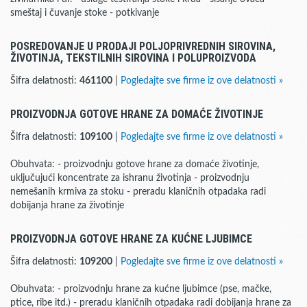
smeštaj i čuvanje stoke - potkivanje
POSREDOVANJE U PRODAJI POLJOPRIVREDNIH SIROVINA,
ŽIVOTINJA, TEKSTILNIH SIROVINA I POLUPROIZVODA
Šifra delatnosti:
461100
|
Pogledajte sve firme iz ove delatnosti »
PROIZVODNJA GOTOVE HRANE ZA DOMAĆE ŽIVOTINJE
Šifra delatnosti:
109100
|
Pogledajte sve firme iz ove delatnosti »
Obuhvata: - proizvodnju gotove hrane za domaće životinje,
uključujući koncentrate za ishranu životinja - proizvodnju
nemešanih krmiva za stoku - preradu klaničnih otpadaka radi
dobijanja hrane za životinje
PROIZVODNJA GOTOVE HRANE ZA KUĆNE LJUBIMCE
Šifra delatnosti:
109200
|
Pogledajte sve firme iz ove delatnosti »
Obuhvata: - proizvodnju hrane za kućne ljubimce (pse, mačke,
ptice, ribe itd.) - preradu klaničnih otpadaka radi dobijanja hrane za