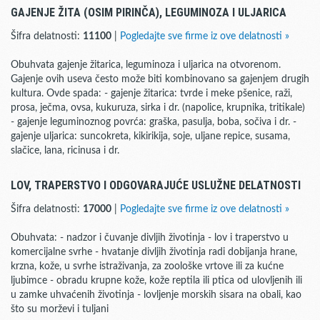
GAJENJE ŽITA (OSIM PIRINČA), LEGUMINOZA I ULJARICA
Šifra delatnosti:
11100
|
Pogledajte sve firme iz ove delatnosti »
Obuhvata gajenje žitarica, leguminoza i uljarica na otvorenom.
Gajenje ovih useva često može biti kombinovano sa gajenjem drugih
kultura. Ovde spada: - gajenje žitarica: tvrde i meke pšenice, raži,
prosa, ječma, ovsa, kukuruza, sirka i dr. (napolice, krupnika, tritikale)
- gajenje leguminoznog povrća: graška, pasulja, boba, sočiva i dr. -
gajenje uljarica: suncokreta, kikirikija, soje, uljane repice, susama,
slačice, lana, ricinusa i dr.
LOV, TRAPERSTVO I ODGOVARAJUĆE USLUŽNE DELATNOSTI
Šifra delatnosti:
17000
|
Pogledajte sve firme iz ove delatnosti »
Obuhvata: - nadzor i čuvanje divljih životinja - lov i traperstvo u
komercijalne svrhe - hvatanje divljih životinja radi dobijanja hrane,
krzna, kože, u svrhe istraživanja, za zoološke vrtove ili za kućne
ljubimce - obradu krupne kože, kože reptila ili ptica od ulovljenih ili
u zamke uhvaćenih životinja - lovljenje morskih sisara na obali, kao
što su morževi i tuljani