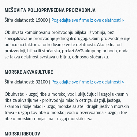
MEŠOVITA POLJOPRIVREDNA PROIZVODNJA
Šifra delatnosti:
15000
|
Pogledajte sve firme iz ove delatnosti »
Obuhvata kombinovanu proizvodnju biljaka i životinja, bez
specijalizovane proizvodnje jednog ili drugog. Obim proizvodnje nije
odlučujući faktor za određivanje vrste delatnosti. Ako jedna od
proizvodnji, biljna ili stočarska, prelazi 66% ukupnog prihoda, onda
se takva delatnost svrstava u biljnu, odnosno stočarsku.
MORSKE AKVAKULTURE
Šifra delatnosti:
32100
|
Pogledajte sve firme iz ove delatnosti »
Obuhvata: - uzgoj ribe u morskoj vodi, uključujući i uzgoj ukrasnih
riba za akvarijume - proizvodnju mladih ostriga, dagnji, jastoga,
škampa i riblje mlađi - uzgoj morske salate i drugih jestivih morskih
trava - uzgoj i tov ribe u morskoj vodi u rezervoarima - uzgoj i tov
ribe u morskim ribnjacima - uzgoj morskih crva
MORSKI RIBOLOV