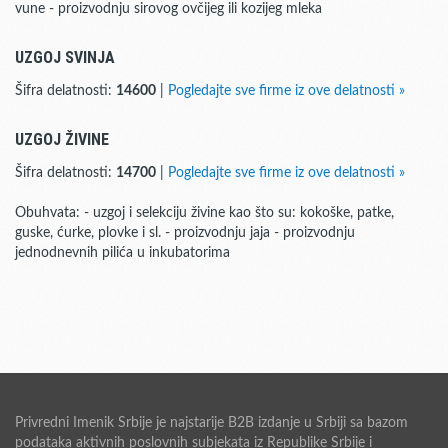
vune - proizvodnju sirovog ovčijeg ili kozijeg mleka
UZGOJ SVINJA
Šifra delatnosti:
14600
|
Pogledajte sve firme iz ove delatnosti »
UZGOJ ŽIVINE
Šifra delatnosti:
14700
|
Pogledajte sve firme iz ove delatnosti »
Obuhvata: - uzgoj i selekciju živine kao što su: kokoške, patke,
guske, ćurke, plovke i sl. - proizvodnju jaja - proizvodnju
jednodnevnih pilića u inkubatorima
Privredni Imenik Srbije je najstarije B2B izdanje u Srbiji sa bazom
podataka aktivnih poslovnih subjekata iz Republike Srbije i