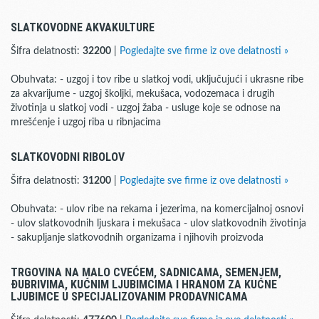
SLATKOVODNE AKVAKULTURE
Šifra delatnosti:
32200
|
Pogledajte sve firme iz ove delatnosti »
Obuhvata: - uzgoj i tov ribe u slatkoj vodi, uključujući i ukrasne ribe
za akvarijume - uzgoj školjki, mekušaca, vodozemaca i drugih
životinja u slatkoj vodi - uzgoj žaba - usluge koje se odnose na
mrešćenje i uzgoj riba u ribnjacima
SLATKOVODNI RIBOLOV
Šifra delatnosti:
31200
|
Pogledajte sve firme iz ove delatnosti »
Obuhvata: - ulov ribe na rekama i jezerima, na komercijalnoj osnovi
- ulov slatkovodnih ljuskara i mekušaca - ulov slatkovodnih životinja
- sakupljanje slatkovodnih organizama i njihovih proizvoda
TRGOVINA NA MALO CVEĆEM, SADNICAMA, SEMENJEM,
ĐUBRIVIMA, KUĆNIM LJUBIMCIMA I HRANOM ZA KUĆNE
LJUBIMCE U SPECIJALIZOVANIM PRODAVNICAMA