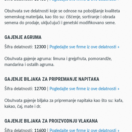
Obuhvata sve delatnosti koje se odnose na poboljšanje kvaliteta
semenskog materijala, kao što su: čišćenje, sortiranje i obrada
semena do prodaje, uključujući i genetski modifikovano seme.
GAJENJE AGRUMA
Šifra delatnosti:
12300
|
Pogledajte sve firme iz ove delatnosti »
Obuhvata gajenje agruma: limuna i grejpfruta, pomorandže,
mandarina i ostalih agruma.
GAJENJE BILJAKA ZA PRIPREMANJE NAPITAKA
Šifra delatnosti:
12700
|
Pogledajte sve firme iz ove delatnosti »
Obuhvata gajenje biljaka za pripremanje napitaka kao što su: kafa,
kakao, čaj, mate i dr.
GAJENJE BILJAKA ZA PROIZVODNJU VLAKANA
Šifra delatnosti:
11600
|
Pogledajte sve firme iz ove delatnosti »