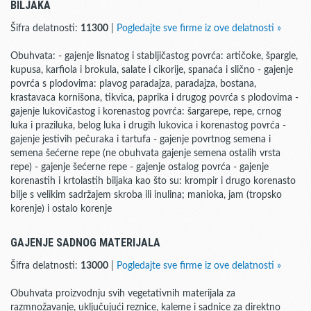
BILJAKA
Šifra delatnosti:
11300
|
Pogledajte sve firme iz ove delatnosti »
Obuhvata: - gajenje lisnatog i stabljičastog povrća: artičoke, špargle,
kupusa, karfiola i brokula, salate i cikorije, spanaća i slično - gajenje
povrća s plodovima: plavog paradajza, paradajza, bostana,
krastavaca kornišona, tikvica, paprika i drugog povrća s plodovima -
gajenje lukovičastog i korenastog povrća: šargarepe, repe, crnog
luka i praziluka, belog luka i drugih lukovica i korenastog povrća -
gajenje jestivih pečuraka i tartufa - gajenje povrtnog semena i
semena šećerne repe (ne obuhvata gajenje semena ostalih vrsta
repe) - gajenje šećerne repe - gajenje ostalog povrća - gajenje
korenastih i krtolastih biljaka kao što su: krompir i drugo korenasto
bilje s velikim sadržajem skroba ili inulina; manioka, jam (tropsko
korenje) i ostalo korenje
GAJENJE SADNOG MATERIJALA
Šifra delatnosti:
13000
|
Pogledajte sve firme iz ove delatnosti »
Obuhvata proizvodnju svih vegetativnih materijala za
razmnožavanje, uključujući reznice, kaleme i sadnice za direktno