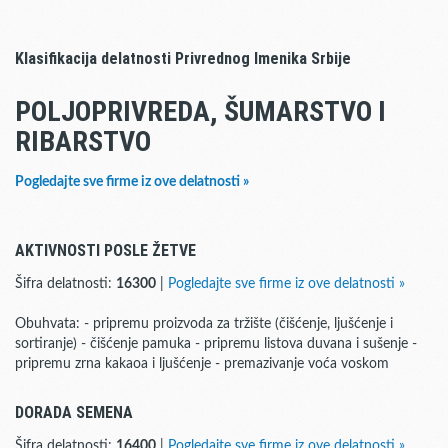
Klasifikacija delatnosti Privrednog Imenika Srbije
POLJOPRIVREDA, ŠUMARSTVO I
RIBARSTVO
Pogledajte sve firme iz ove delatnosti »
AKTIVNOSTI POSLE ŽETVE
Šifra delatnosti:
16300
|
Pogledajte sve firme iz ove delatnosti »
Obuhvata: - pripremu proizvoda za tržište (čišćenje, ljušćenje i
sortiranje) - čišćenje pamuka - pripremu listova duvana i sušenje -
pripremu zrna kakaoa i ljušćenje - premazivanje voća voskom
DORADA SEMENA
Šifra delatnosti:
16400
|
Pogledajte sve firme iz ove delatnosti »