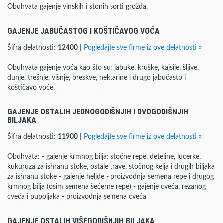
Obuhvata gajenje vinskih i stonih sorti grožđa.
GAJENJE JABUČASTOG I KOŠTIČAVOG VOĆA
Šifra delatnosti:
12400
|
Pogledajte sve firme iz ove delatnosti »
Obuhvata gajenje voća kao što su: jabuke, kruške, kajsije, šljive,
dunje, trešnje, višnje, breskve, nektarine i drugo jabučasto i
koštičavo voće.
GAJENJE OSTALIH JEDNOGODIŠNJIH I DVOGODIŠNJIH
BILJAKA
Šifra delatnosti:
11900
|
Pogledajte sve firme iz ove delatnosti »
Obuhvata: - gajenje krmnog bilja: stočne repe, deteline, lucerke,
kukuruza za ishranu stoke, ostale trave, stočnog kelja i drugih biljaka
za ishranu stoke - gajenje heljde - proizvodnja semena repe i drugog
krmnog bilja (osim semena šećerne repe) - gajenje cveća, rezanog
cveća i pupoljaka - proizvodnja semena cveća
GAJENJE OSTALIH VIŠEGODIŠNJIH BILJAKA