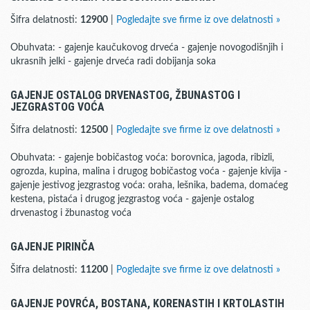
Šifra delatnosti:
12900
|
Pogledajte sve firme iz ove delatnosti »
Obuhvata: - gajenje kaučukovog drveća - gajenje novogodišnjih i
ukrasnih jelki - gajenje drveća radi dobijanja soka
GAJENJE OSTALOG DRVENASTOG, ŽBUNASTOG I
JEZGRASTOG VOĆA
Šifra delatnosti:
12500
|
Pogledajte sve firme iz ove delatnosti »
Obuhvata: - gajenje bobičastog voća: borovnica, jagoda, ribizli,
ogrozda, kupina, malina i drugog bobičastog voća - gajenje kivija -
gajenje jestivog jezgrastog voća: oraha, lešnika, badema, domaćeg
kestena, pistaća i drugog jezgrastog voća - gajenje ostalog
drvenastog i žbunastog voća
GAJENJE PIRINČA
Šifra delatnosti:
11200
|
Pogledajte sve firme iz ove delatnosti »
GAJENJE POVRĆA, BOSTANA, KORENASTIH I KRTOLASTIH