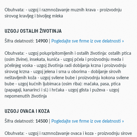
Obuhvata: - uzgoj i razmnožavanje muznih krava - proizvodnju
sirovog kravljeg i bivoljeg mleka
UZGOJ OSTALIH ŽIVOTINJA
Šifra delatnosti:
14900
|
Pogledajte sve firme iz ove delatnosti »
Obuhvata: - uzgoj polupripitomljenih i ostalih životinja: ostalih ptica
(osim živine), insekata, kunića - uzgoj pčela i proizvodnju meda i
pčelinjeg voska - uzgoj životinja radi dobijanja krzna i proizvodnju
sirovog krzna - uzgoj jelena i srna u oborima - dobijanje sirovih
neštavljenih koža - uzgoj svilene bube i proizvodnju kokona svilene
bube - uzgoj kućnih ljubimaca (osim riba): mačaka, pasa, ptica
(papagaji, kanarinci i sl.) i hrčaka - uzgoj glista i puževa - uzgoj
nepomenutih životinja
UZGOJ OVACA I KOZA
Šifra delatnosti:
14500
|
Pogledajte sve firme iz ove delatnosti »
Obuhvata: - uzgoj i razmnožavanje ovaca i koza - proizvodnju sirove