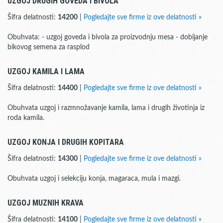
UZGOJ DRUGIH GOVEDA I BIVOLA
Šifra delatnosti:
14200
|
Pogledajte sve firme iz ove delatnosti »
Obuhvata: - uzgoj goveda i bivola za proizvodnju mesa - dobijanje
bikovog semena za rasplod
UZGOJ KAMILA I LAMA
Šifra delatnosti:
14400
|
Pogledajte sve firme iz ove delatnosti »
Obuhvata uzgoj i razmnožavanje kamila, lama i drugih životinja iz
roda kamila.
UZGOJ KONJA I DRUGIH KOPITARA
Šifra delatnosti:
14300
|
Pogledajte sve firme iz ove delatnosti »
Obuhvata uzgoj i selekciju konja, magaraca, mula i mazgi.
UZGOJ MUZNIH KRAVA
Šifra delatnosti:
14100
|
Pogledajte sve firme iz ove delatnosti »