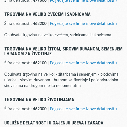
Šifra delatnosti:
477600
|
Pogledajte sve firme iz ove delatnosti »
TRGOVINA NA VELIKO CVEĆEM I SADNICAMA
Šifra delatnosti:
462200
|
Pogledajte sve firme iz ove delatnosti »
Obuhvata trgovinu na veliko cvećem, sadnicama i lukovicama.
TRGOVINA NA VELIKO ŽITOM, SIROVIM DUVANOM, SEMENJEM
I HRANOM ZA ŽIVOTINJE
Šifra delatnosti:
462100
|
Pogledajte sve firme iz ove delatnosti »
Obuhvata trgovinu na veliko: - žitaricama i semenjem - plodovima
uljarica - sirovim duvanom - hranom za životinje i poljoprivrednim
sirovinama na drugom mestu nepomenutim
TRGOVINA NA VELIKO ŽIVOTINJAMA
Šifra delatnosti:
462300
|
Pogledajte sve firme iz ove delatnosti »
USLUŽNE DELATNOSTI U GAJENJU USEVA I ZASADA