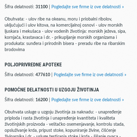
Šifra delatnosti:
31100
|
Pogledajte sve firme iz ove delatnosti »
Obuhvata: - ulov ribe na okeanu, moru i priobalni ribolov,
uključujući i ulov kitova, na komercijalnoj osnovi - ulov morskih
ljuskara i mekušaca - ulov vodenih životinja: morskih ježeva, sipa,
kornjača, krastavaca i dr. - prikupljanje morskih organizama i
produkata: sunđera i prirodnih bisera - preradu ribe na ribarskim
brodovima
POLJOPRIVREDNE APOTEKE
Šifra delatnosti:
477610
|
Pogledajte sve firme iz ove delatnosti »
POMOĆNE DELATNOSTI U UZGOJU ŽIVOTINJA
Šifra delatnosti:
16200
|
Pogledajte sve firme iz ove delatnosti »
Obuhvata usluge u uzgoju životinja za naknadu: - unapređenje
priploda i rasta životinja i unapređenje kvantiteta i kvaliteta
životinjskih proizvoda - veštačko osemenjavanje, kontrolu stada,
opsluživanje krda, pripust stoke, kopuniranje živine, čišćenje
živinarnika i dr. - usluge testiranja stoke i krda - šišanje ovaca -