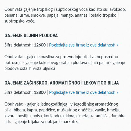
Obuhvata gajenje tropskog i suptropskog voća kao što su: avokado,
banana, urme, smokve, papaja, mango, ananas i ostalo tropsko i
suptropsko voće.
GAJENJE ULJNIH PLODOVA
Šifra delatnosti:
12600
|
Pogledajte sve firme iz ove delatnosti »
Obuhvata: - gajenje maslina za proizvodnju ulja i za neposrednu
potrošnju - gajenje kokosovog oraha i plodova uljnih palmi - gajenje
plodova ostalih vrsta uljarica
GAJENJE ZAČINSKOG, AROMATIČNOG I LEKOVITOG BILJA
Šifra delatnosti:
12800
|
Pogledajte sve firme iz ove delatnosti »
Obuhvata: - gajenje jednogodišnjeg i višegodišnjeg aromatičnog
bilja: bibera, kapra, papričice, muškatnog oraščića, vanile, hmelja,
lovora, bosiljka, anisa, korijandera, kima, cimeta, karanfilića, đumbira
i dr. - gajenje biljaka za dobijanje narkotika