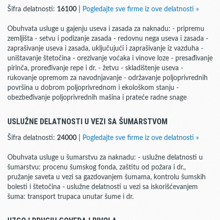
Šifra delatnosti:
16100
|
Pogledajte sve firme iz ove delatnosti »
Obuhvata usluge u gajenju useva i zasada za naknadu: - pripremu
zemljišta - setvu i podizanje zasada - redovnu nega useva i zasada -
zaprašivanje useva i zasada, uključujući i zaprašivanje iz vazduha -
uništavanje štetočina - orezivanje voćaka i vinove loze - presađivanje
pirinča, proređivanje repe i dr. - žetvu - skladištenje useva -
rukovanje opremom za navodnjavanje - održavanje poljoprivrednih
površina u dobrom poljoprivrednom i ekološkom stanju -
obezbeđivanje poljoprivrednih mašina i prateće radne snage
USLUŽNE DELATNOSTI U VEZI SA ŠUMARSTVOM
Šifra delatnosti:
24000
|
Pogledajte sve firme iz ove delatnosti »
Obuhvata usluge u šumarstvu za naknadu: - uslužne delatnosti u
šumarstvu: procenu šumskog fonda, zaštitu od požara i dr.,
pružanje saveta u vezi sa gazdovanjem šumama, kontrolu šumskih
bolesti i štetočina - uslužne delatnosti u vezi sa iskorišćevanjem
šuma: transport trupaca unutar šume i dr.