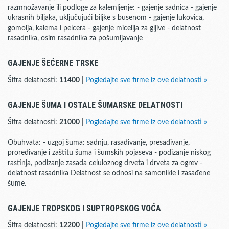
razmnožavanje ili podloge za kalemljenje: - gajenje sadnica - gajenje
ukrasnih biljaka, uključujući biljke s busenom - gajenje lukovica,
gomolja, kalema i pelcera - gajenje micelija za gljive - delatnost
rasadnika, osim rasadnika za pošumljavanje
GAJENJE ŠEĆERNE TRSKE
Šifra delatnosti:
11400
|
Pogledajte sve firme iz ove delatnosti »
GAJENJE ŠUMA I OSTALE ŠUMARSKE DELATNOSTI
Šifra delatnosti:
21000
|
Pogledajte sve firme iz ove delatnosti »
Obuhvata: - uzgoj šuma: sadnju, rasađivanje, presađivanje,
proređivanje i zaštitu šuma i šumskih pojaseva - podizanje niskog
rastinja, podizanje zasada celuloznog drveta i drveta za ogrev -
delatnost rasadnika Delatnost se odnosi na samonikle i zasađene
šume.
GAJENJE TROPSKOG I SUPTROPSKOG VOĆA
Šifra delatnosti:
12200
|
Pogledajte sve firme iz ove delatnosti »