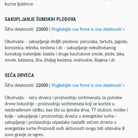
kućne ljubimce
SAKUPLJANJE ŠUMSKIH PLODOVA
Šifra delatnosti:
23000
|
Pogledajte sve firme iz ove delatnosti »
Obuhvata: - sakupljanje divljih plodova: pečuraka, tartufa, jagoda,
borovnica, lešnika, kestena i dr. - sakupljanje nekultivisanog
šumskog materijala: balata i druge kaučukove smole, plute, laka,
smole, balzama, žira, divljeg kestena, mahovine, lišajeva i dr.
SEČA DRVEĆA
Šifra delatnosti:
22000
|
Pogledajte sve firme iz ove delatnosti »
Obuhvata: - seču drveća i proizvodnju sortimenata za potrebe
drvne industrije - proizvodnju sortimenata koji se koriste u
neobrađenom obliku, kao što su jamska drva, TT stubovi, motke i
kolje - sakupljanje i proizvodnju drveća u energetske svrhe -
sakupljanje i proizvodnju otpadaka nastalih sečom drveća u
energetske svrhe Proizvodi ovih aktivnosti mogu biti oblovina ili
suvo granje za ogrev.