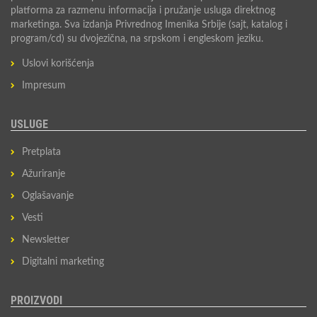
platforma za razmenu informacija i pružanje usluga direktnog
marketinga. Sva izdanja Privrednog Imenika Srbije (sajt, katalog i
program/cd) su dvojezična, na srpskom i engleskom jeziku.
Uslovi korišćenja
Impresum
USLUGE
Pretplata
Ažuriranje
Oglašavanje
Vesti
Newsletter
Digitalni marketing
PROIZVODI