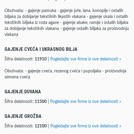
Obuhvata: - gajenje pamuka - gajenje jute, lana, konoplje i ostalih
biljaka za dobijanje tekstilnih likastih vlakana - gajenje sisala i ostalih
tekstilnih biljaka iz roda agave - gajenje abake, ramije i ostalih biljaka
za dobijanje tekstilnih vlakana - gajenje ostalih biljaka za proizvodnju
vlakana
GAJENJE CVEĆA I UKRASNOG BILJA
Šifra delatnosti:
11910
|
Pogledajte sve firme iz ove delatnosti »
Obuhvata: - gajenje cveća, rezanog cveća i pupoljaka - proizvodnja
semena cveća
GAJENJE DUVANA
Šifra delatnosti:
11500
|
Pogledajte sve firme iz ove delatnosti »
GAJENJE GROŽĐA
Šifra delatnosti:
12100
|
Pogledajte sve firme iz ove delatnosti »