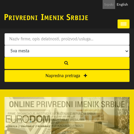
Srpski
English
Napredna pretraga