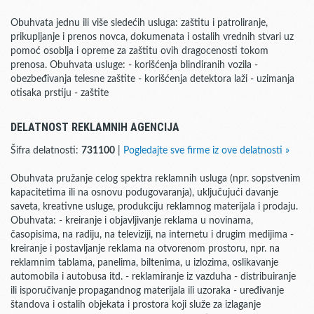
Obuhvata jednu ili više sledećih usluga: zaštitu i patroliranje,
prikupljanje i prenos novca, dokumenata i ostalih vrednih stvari uz
pomoć osoblja i opreme za zaštitu ovih dragocenosti tokom
prenosa. Obuhvata usluge: - korišćenja blindiranih vozila -
obezbeđivanja telesne zaštite - korišćenja detektora laži - uzimanja
otisaka prstiju - zaštite
DELATNOST REKLAMNIH AGENCIJA
Šifra delatnosti:
731100
|
Pogledajte sve firme iz ove delatnosti »
Obuhvata pružanje celog spektra reklamnih usluga (npr. sopstvenim
kapacitetima ili na osnovu podugovaranja), uključujući davanje
saveta, kreativne usluge, produkciju reklamnog materijala i prodaju.
Obuhvata: - kreiranje i objavljivanje reklama u novinama,
časopisima, na radiju, na televiziji, na internetu i drugim medijima -
kreiranje i postavljanje reklama na otvorenom prostoru, npr. na
reklamnim tablama, panelima, biltenima, u izlozima, oslikavanje
automobila i autobusa itd. - reklamiranje iz vazduha - distribuiranje
ili isporučivanje propagandnog materijala ili uzoraka - uređivanje
štandova i ostalih objekata i prostora koji služe za izlaganje