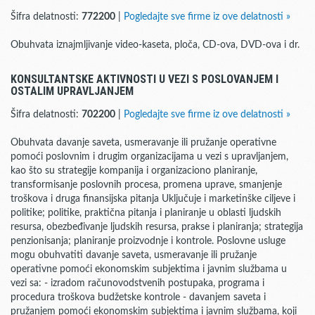
Šifra delatnosti:
772200
|
Pogledajte sve firme iz ove delatnosti »
Obuhvata iznajmljivanje video-kaseta, ploča, CD-ova, DVD-ova i dr.
KONSULTANTSKE AKTIVNOSTI U VEZI S POSLOVANJEM I
OSTALIM UPRAVLJANJEM
Šifra delatnosti:
702200
|
Pogledajte sve firme iz ove delatnosti »
Obuhvata davanje saveta, usmeravanje ili pružanje operativne
pomoći poslovnim i drugim organizacijama u vezi s upravljanjem,
kao što su strategije kompanija i organizaciono planiranje,
transformisanje poslovnih procesa, promena uprave, smanjenje
troškova i druga finansijska pitanja Uključuje i marketinške ciljeve i
politike; politike, praktična pitanja i planiranje u oblasti ljudskih
resursa, obezbeđivanje ljudskih resursa, prakse i planiranja; strategija
penzionisanja; planiranje proizvodnje i kontrole. Poslovne usluge
mogu obuhvatiti davanje saveta, usmeravanje ili pružanje
operativne pomoći ekonomskim subjektima i javnim službama u
vezi sa: - izradom računovodstvenih postupaka, programa i
procedura troškova budžetske kontrole - davanjem saveta i
pružanjem pomoći ekonomskim subjektima i javnim službama, koji