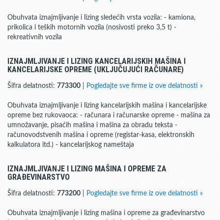
Obuhvata iznajmljivanje i lizing sledećih vrsta vozila: - kamiona,
prikolica i teških motornih vozila (nosivosti preko 3,5 t) -
rekreativnih vozila
IZNAJMLJIVANJE I LIZING KANCELARIJSKIH MAŠINA I
KANCELARIJSKE OPREME (UKLJUČUJUĆI RAČUNARE)
Šifra delatnosti:
773300
|
Pogledajte sve firme iz ove delatnosti »
Obuhvata iznajmljivanje i lizing kancelarijskih mašina i kancelarijske
opreme bez rukovaoca: - računara i računarske opreme - mašina za
umnožavanje, pisaćih mašina i mašina za obradu teksta -
računovodstvenih mašina i opreme (registar-kasa, elektronskih
kalkulatora itd.) - kancelarijskog nameštaja
IZNAJMLJIVANJE I LIZING MAŠINA I OPREME ZA
GRAĐEVINARSTVO
Šifra delatnosti:
773200
|
Pogledajte sve firme iz ove delatnosti »
Obuhvata iznajmljivanje i lizing mašina i opreme za građevinarstvo