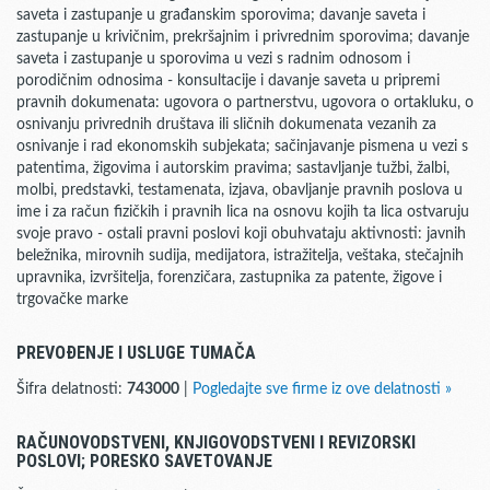
saveta i zastupanje u građanskim sporovima; davanje saveta i
zastupanje u krivičnim, prekršajnim i privrednim sporovima; davanje
saveta i zastupanje u sporovima u vezi s radnim odnosom i
porodičnim odnosima - konsultacije i davanje saveta u pripremi
pravnih dokumenata: ugovora o partnerstvu, ugovora o ortakluku, o
osnivanju privrednih društava ili sličnih dokumenata vezanih za
osnivanje i rad ekonomskih subjekata; sačinjavanje pismena u vezi s
patentima, žigovima i autorskim pravima; sastavljanje tužbi, žalbi,
molbi, predstavki, testamenata, izjava, obavljanje pravnih poslova u
ime i za račun fizičkih i pravnih lica na osnovu kojih ta lica ostvaruju
svoje pravo - ostali pravni poslovi koji obuhvataju aktivnosti: javnih
beležnika, mirovnih sudija, medijatora, istražitelja, veštaka, stečajnih
upravnika, izvršitelja, forenzičara, zastupnika za patente, žigove i
trgovačke marke
PREVOĐENJE I USLUGE TUMAČA
Šifra delatnosti:
743000
|
Pogledajte sve firme iz ove delatnosti »
RAČUNOVODSTVENI, KNJIGOVODSTVENI I REVIZORSKI
POSLOVI; PORESKO SAVETOVANJE