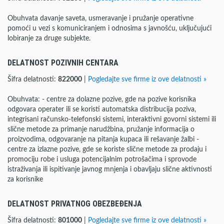
Obuhvata davanje saveta, usmeravanje i pružanje operativne
pomoći u vezi s komuniciranjem i odnosima s javnošću, uključujući
lobiranje za druge subjekte.
DELATNOST POZIVNIH CENTARA
Šifra delatnosti:
822000
|
Pogledajte sve firme iz ove delatnosti »
Obuhvata: - centre za dolazne pozive, gde na pozive korisnika
odgovara operater ili se koristi automatska distribucija poziva,
integrisani računsko-telefonski sistemi, interaktivni govorni sistemi ili
slične metode za primanje narudžbina, pružanje informacija o
proizvodima, odgovaranje na pitanja kupaca ili rešavanje žalbi -
centre za izlazne pozive, gde se koriste slične metode za prodaju i
promociju robe i usluga potencijalnim potrošačima i sprovode
istraživanja ili ispitivanje javnog mnjenja i obavljaju slične aktivnosti
za korisnike
DELATNOST PRIVATNOG OBEZBEĐENJA
Šifra delatnosti:
801000
|
Pogledajte sve firme iz ove delatnosti »