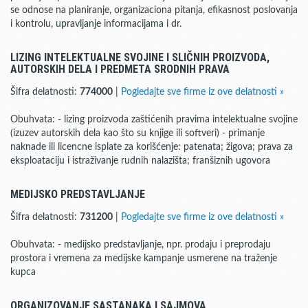
se odnose na planiranje, organizaciona pitanja, efikasnost poslovanja
i kontrolu, upravljanje informacijama i dr.
LIZING INTELEKTUALNE SVOJINE I SLIČNIH PROIZVODA,
AUTORSKIH DELA I PREDMETA SRODNIH PRAVA
Šifra delatnosti:
774000
|
Pogledajte sve firme iz ove delatnosti »
Obuhvata: - lizing proizvoda zaštićenih pravima intelektualne svojine
(izuzev autorskih dela kao što su knjige ili softveri) - primanje
naknade ili licencne isplate za korišćenje: patenata; žigova; prava za
eksploataciju i istraživanje rudnih nalazišta; franšiznih ugovora
MEDIJSKO PREDSTAVLJANJE
Šifra delatnosti:
731200
|
Pogledajte sve firme iz ove delatnosti »
Obuhvata: - medijsko predstavljanje, npr. prodaju i preprodaju
prostora i vremena za medijske kampanje usmerene na traženje
kupca
ORGANIZOVANJE SASTANAKA I SAJMOVA