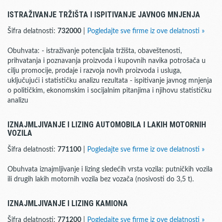
ISTRAŽIVANJE TRŽIŠTA I ISPITIVANJE JAVNOG MNJENJA
Šifra delatnosti:
732000
|
Pogledajte sve firme iz ove delatnosti »
Obuhvata: - istraživanje potencijala tržišta, obaveštenosti,
prihvatanja i poznavanja proizvoda i kupovnih navika potrošača u
cilju promocije, prodaje i razvoja novih proizvoda i usluga,
uključujući i statističku analizu rezultata - ispitivanje javnog mnjenja
o političkim, ekonomskim i socijalnim pitanjima i njihovu statističku
analizu
IZNAJMLJIVANJE I LIZING AUTOMOBILA I LAKIH MOTORNIH
VOZILA
Šifra delatnosti:
771100
|
Pogledajte sve firme iz ove delatnosti »
Obuhvata iznajmljivanje i lizing sledećih vrsta vozila: putničkih vozila
ili drugih lakih motornih vozila bez vozača (nosivosti do 3,5 t).
IZNAJMLJIVANJE I LIZING KAMIONA
Šifra delatnosti:
771200
|
Pogledajte sve firme iz ove delatnosti »