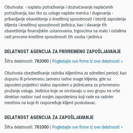
Obuhvata: - naplatu potraživanja i doznačavanje naplaćenih
potraživanja, kao što su usluge naplate menica i dugovanja -
pribavljanje obaveštenja o kreditnoj sposobnosti i istoriji zaposlenja
klijenta i kreditnoj sposobnosti jedinica, kao i davanje tih
obaveštenja finansijskim ustanovama, trgovcima na malo i ostalima
radi procene kreditne sposobnosti tih osoba i jedinica
DELATNOST AGENCIJA ZA PRIVREMENO ZAPOŠLJAVANJE
Šifra delatnosti:
782000
|
Pogledajte sve firme iz ove delatnosti »
Obuhvata obezbeđivanje radnika klijentima za određeni period, kao
dopunu ili privremenu zamenu radne snage klijenta, gde su
zaposleni pojedinci stalno zaposleni u jedinicama za privremeno
pružanje usluga. Jedinice koje se svrstavaju u ovu grupu ne vrše
direktan nadzor nad svojim zaposlenima koji rade na radnim
mestima na koje ih raspoređuje klijent-poslodavac.
DELATNOST AGENCIJA ZA ZAPOŠLJAVANJE
Šifra delatnosti:
781000
|
Pogledajte sve firme iz ove delatnosti »