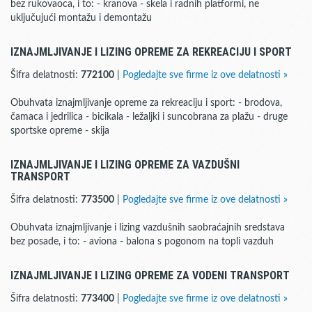
bez rukovaoca, i to: - kranova - skela i radnih platformi, ne
uključujući montažu i demontažu
IZNAJMLJIVANJE I LIZING OPREME ZA REKREACIJU I SPORT
Šifra delatnosti:
772100
|
Pogledajte sve firme iz ove delatnosti »
Obuhvata iznajmljivanje opreme za rekreaciju i sport: - brodova,
čamaca i jedrilica - bicikala - ležaljki i suncobrana za plažu - druge
sportske opreme - skija
IZNAJMLJIVANJE I LIZING OPREME ZA VAZDUŠNI
TRANSPORT
Šifra delatnosti:
773500
|
Pogledajte sve firme iz ove delatnosti »
Obuhvata iznajmljivanje i lizing vazdušnih saobraćajnih sredstava
bez posade, i to: - aviona - balona s pogonom na topli vazduh
IZNAJMLJIVANJE I LIZING OPREME ZA VODENI TRANSPORT
Šifra delatnosti:
773400
|
Pogledajte sve firme iz ove delatnosti »