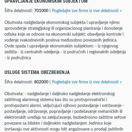
UPRAVLJANJE EKONOMSKIM SUBJEKTOM
Šifra delatnosti:
701000
|
Pogledajte sve firme iz ove delatnosti »
Obuhvata nadgledanje ekonomskog subjekta i upravljanje njime;
sprovođenje strategijskog ili organizacionog planiranja i donošenje
odluka koje se odnose na ekonomski subjekt; obavljanje kontrole i
vođenje svakodnevnih poslova međusobno povezanih jedinica.
Ovde spada i upravljanje ekonomskim subjektom: - iz njegovog
sedišta - iz centralnih odeljenja - iz područnih i regionalnih odeljenja
- iz podružnica
USLUGE SISTEMA OBEZBEĐENJA
Šifra delatnosti:
802000
|
Pogledajte sve firme iz ove delatnosti »
Obuhvata: - nadgledanje i daljinsko nadgledanje elektronskog
zaštitnog alarmnog sistema kao što su protivprovalnički i
protivpožarni alarmi, uključujući njihovo postavljanje i održavanje -
postavljanje, održavanje, popravljanje i podešavanje mehaničkih ili
elektronskih uređaja na zaključavanje, bezbednosno-zaštitne sefove
povezane sa bliskim i daljinskim nadgledanjem Jedinice koje
izvršavaju ove aktivnosti mogu biti angažovane u prodaji zaštitnih