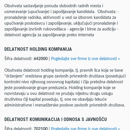
Obuhvata sastavljanje ponuda slobodnih radnih mesta i
usmeravanje (upućivanje) i zapošljavanje kandidata. Obuhvata: -
pronalaženje radnika, aktivnosti u vezi sa izborom kandidata za
upućivanje poslodavcu i zapošljavanje, uključujući pronalaženje i
zapošljavanje izvršnih rukovodilaca - agencije i biroe za audiciju -
delatnost agencija za zapošljavanje preko interneta
DELATNOST HOLDING KOMPANIJA
Šifra delatnosti:
642000
|
Pogledajte sve firme iz ove delatnosti »
Obuhvata delatnost holding kompanija, tj. pravnih lica koja se bave
''držanjem'' sredstava grupe zavisnih privrednih društava (posedujući
kontrolni nivo njihovog osnovnog kapitala) i čija pretežna delatnost
jeste posedovanje grupe preduzeća. Holding kompanije koje se
razvrstavaju u ovu delatnost ne pružaju nijednu drugu uslugu
društvima čiji kapital poseduju, tj. one ne obavljaju tekuće
administrativne i menadžerske poslove zavisnih privrednih društava.
DELATNOST KOMUNIKACIJA I ODNOSA S JAVNOŠĆU
Šifra delatnosti:
702100
|
Pogledajte sve firme iz ove delatnosti »