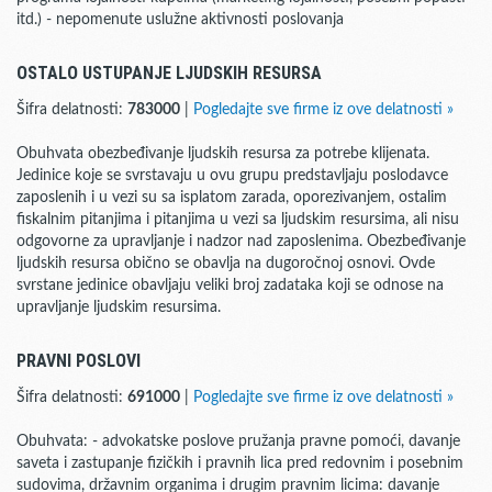
itd.) - nepomenute uslužne aktivnosti poslovanja
OSTALO USTUPANJE LJUDSKIH RESURSA
Šifra delatnosti:
783000
|
Pogledajte sve firme iz ove delatnosti »
Obuhvata obezbeđivanje ljudskih resursa za potrebe klijenata.
Jedinice koje se svrstavaju u ovu grupu predstavljaju poslodavce
zaposlenih i u vezi su sa isplatom zarada, oporezivanjem, ostalim
fiskalnim pitanjima i pitanjima u vezi sa ljudskim resursima, ali nisu
odgovorne za upravljanje i nadzor nad zaposlenima. Obezbeđivanje
ljudskih resursa obično se obavlja na dugoročnoj osnovi. Ovde
svrstane jedinice obavljaju veliki broj zadataka koji se odnose na
upravljanje ljudskim resursima.
PRAVNI POSLOVI
Šifra delatnosti:
691000
|
Pogledajte sve firme iz ove delatnosti »
Obuhvata: - advokatske poslove pružanja pravne pomoći, davanje
saveta i zastupanje fizičkih i pravnih lica pred redovnim i posebnim
sudovima, državnim organima i drugim pravnim licima: davanje