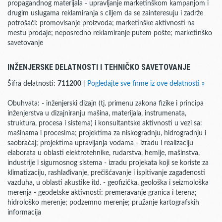
propagandnog materijala - upravljanje marketinškom kampanjom i
drugim uslugama reklamiranja s ciljem da se zainteresuju i zadrže
potrošači: promovisanje proizvoda; marketinške aktivnosti na
mestu prodaje; neposredno reklamiranje putem pošte; marketinško
savetovanje
INŽENJERSKE DELATNOSTI I TEHNIČKO SAVETOVANJE
Šifra delatnosti:
711200
|
Pogledajte sve firme iz ove delatnosti »
Obuhvata: - inženjerski dizajn (tj. primenu zakona fizike i principa
inženjerstva u dizajniranju mašina, materijala, instrumenata,
struktura, procesa i sistema) i konsultantske aktivnosti u vezi sa:
mašinama i procesima; projektima za niskogradnju, hidrogradnju i
saobraćaj; projektima upravljanja vodama - izradu i realizaciju
elaborata u oblasti elektrotehnike, rudarstva, hemije, mašinstva,
industrije i sigurnosnog sistema - izradu projekata koji se koriste za
klimatizaciju, rashlađivanje, prečišćavanje i ispitivanje zagađenosti
vazduha, u oblasti akustike itd. - geofizička, geološka i seizmološka
merenja - geodetske aktivnosti: premeravanje granica i terena;
hidrološko merenje; podzemno merenje; pružanje kartografskih
informacija