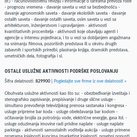
dr.) - računovodstvenu reviziju i informacije o tarifama prevoza robe
- prognozu vremena - davanje saveta u vezi sa bezbednošću -
davanje agronomskih saveta - davanje ekoloških saveta - davanje
ostalih saveta - davanje ostalih saveta, osim saveta u vezi sa
arhitekturom, inženjerstvom i upravljanjem - aktivnosti
kvantitativnih procenitelja - aktivnosti koje obavljaju agenti i
agencije u interesu pojedinaca, i to u vezi sa dobijanjem angažmana
na snimanju filmova, pozorišnih predstava ili u okviru drugih
zabavnih i sportskih priredbi, plasiranja knjiga, dramskih predstava,
umetničkih dela, fotografija i sl.
OSTALE USLUŽNE AKTIVNOSTI PODRŠKE POSLOVANJU
Šifra delatnosti:
829900
|
Pogledajte sve firme iz ove delatnosti »
Obuhvata uslužne aktivnosti kao što su: - obezbeđivanje izveštaja i
stenografsko zapisivanje, prepisivanje i druge slične usluge -
simultano prevođenje televizijskog prenosa sastanaka i kongresa -
usluge pripreme bar koda - usluge obeležavanja bar kodom -
očitavanje brojila za potrošnju vode, električne energije, gasa itd. -
usluge oduzimanja imovine radi prisilne naplate - usluge naplate
parkinga - aktivnosti samostalnih voditelja aukcija - usluge primene
programa lojalnosti kupcima (marketing lojalnosti, posebni popusti