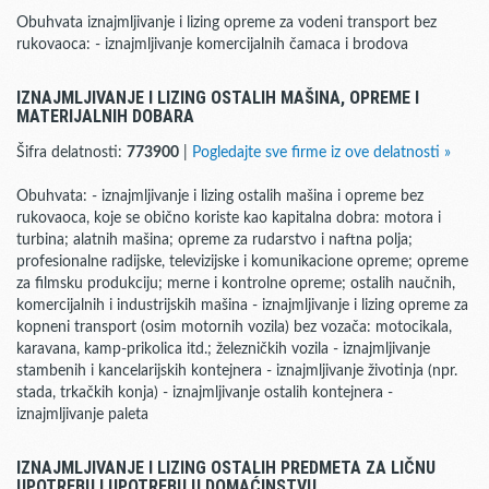
Obuhvata iznajmljivanje i lizing opreme za vodeni transport bez
rukovaoca: - iznajmljivanje komercijalnih čamaca i brodova
IZNAJMLJIVANJE I LIZING OSTALIH MAŠINA, OPREME I
MATERIJALNIH DOBARA
Šifra delatnosti:
773900
|
Pogledajte sve firme iz ove delatnosti »
Obuhvata: - iznajmljivanje i lizing ostalih mašina i opreme bez
rukovaoca, koje se obično koriste kao kapitalna dobra: motora i
turbina; alatnih mašina; opreme za rudarstvo i naftna polja;
profesionalne radijske, televizijske i komunikacione opreme; opreme
za filmsku produkciju; merne i kontrolne opreme; ostalih naučnih,
komercijalnih i industrijskih mašina - iznajmljivanje i lizing opreme za
kopneni transport (osim motornih vozila) bez vozača: motocikala,
karavana, kamp-prikolica itd.; železničkih vozila - iznajmljivanje
stambenih i kancelarijskih kontejnera - iznajmljivanje životinja (npr.
stada, trkačkih konja) - iznajmljivanje ostalih kontejnera -
iznajmljivanje paleta
IZNAJMLJIVANJE I LIZING OSTALIH PREDMETA ZA LIČNU
UPOTREBU I UPOTREBU U DOMAĆINSTVU