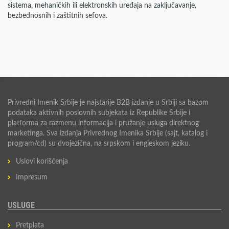
sistema, mehaničkih ili elektronskih uređaja na zaključavanje,
bezbednosnih i zaštitnih sefova.
Privredni Imenik Srbije je najstarije B2B izdanje u Srbiji sa bazom
podataka aktivnih poslovnih subjekata iz Republike Srbije i
platforma za razmenu informacija i pružanje usluga direktnog
marketinga. Sva izdanja Privrednog Imenika Srbije (sajt, katalog i
program/cd) su dvojezična, na srpskom i engleskom jeziku.
Uslovi korišćenja
Impresum
USLUGE
Pretplata