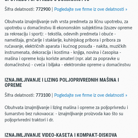
Šifra delatnosti:
772900
|
Pogledajte sve firme iz ove delatnosti »
Obuhvata iznajmljivanje svih vrsta predmeta za ličnu upotrebu, za
upotrebu u domaćinstvu ili ekonomskim subjektima (izuzev opreme
za rekreaciju i sport): - tekstila, odevnih predmeta i obuće -
nameštaja, grnčarije i staklarije, kuhinjskog pribora i pribora za
ručavanje, električnih aparata i kućnog posuđa - nakita, muzičkih
instrumenata, dekoracija i kostima - knjiga, novina i časopisa -
mašina i opreme koju koriste amateri (npr. alat za popravke u
domaćinstvu) - cveća i biljaka - elektronske opreme u domaćinstvu
IZNAJMLJIVANJE I LIZING POLJOPRIVREDNIH MAŠINA I
OPREME
Šifra delatnosti:
773100
|
Pogledajte sve firme iz ove delatnosti »
Obuhvata iznajmljivanje i lizing mašina i opreme za poljoprivredu i
šumarstvo bez rukovaoca: - iznajmljivanje proizvoda kao što su
poljoprivredni traktori i dr.
IZNAJMLJIVANJE VIDEO-KASETA I KOMPAKT-DISKOVA