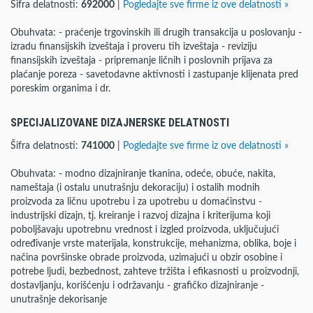
Šifra delatnosti:
692000
|
Pogledajte sve firme iz ove delatnosti »
Obuhvata: - praćenje trgovinskih ili drugih transakcija u poslovanju -
izradu finansijskih izveštaja i proveru tih izveštaja - reviziju
finansijskih izveštaja - pripremanje ličnih i poslovnih prijava za
plaćanje poreza - savetodavne aktivnosti i zastupanje klijenata pred
poreskim organima i dr.
SPECIJALIZOVANE DIZAJNERSKE DELATNOSTI
Šifra delatnosti:
741000
|
Pogledajte sve firme iz ove delatnosti »
Obuhvata: - modno dizajniranje tkanina, odeće, obuće, nakita,
nameštaja (i ostalu unutrašnju dekoraciju) i ostalih modnih
proizvoda za ličnu upotrebu i za upotrebu u domaćinstvu -
industrijski dizajn, tj. kreiranje i razvoj dizajna i kriterijuma koji
poboljšavaju upotrebnu vrednost i izgled proizvoda, uključujući
određivanje vrste materijala, konstrukcije, mehanizma, oblika, boje i
načina površinske obrade proizvoda, uzimajući u obzir osobine i
potrebe ljudi, bezbednost, zahteve tržišta i efikasnosti u proizvodnji,
dostavljanju, korišćenju i održavanju - grafičko dizajniranje -
unutrašnje dekorisanje