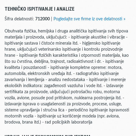
TEHNIČKO ISPITIVANJE I ANALIZE
Šifra delatnosti:
712000
|
Pogledajte sve firme iz ove delatnosti »
Obuhvata fizička, hemijska i druga analitička ispitivanja svih tipova
materijala i proizvoda, uključujući: - ispitivanje akustike i vibracije -
ispitivanje sastava i čistoće minerala itd. - higijensko ispitivanje
hrane, uključujući veterinarsko ispitivanje i kontrolu proizvodnje
hrane - ispitivanje fizičkih karakteristika i otpornosti materijala, kao
što su čvrstina, debljina, trajnost, radioaktivnost i dr. - ispitivanje
kvaliteta i pouzdanosti - ispitivanje kompletne opreme: motora,
automobila, elektronskih uređaja itd. - radiografsko ispitivanje
zavarivanja i lemljenja - analizu nedostataka - ispitivanje i merenje
ekoloških indikatora: zagađenosti vazduha i vode itd. - izdavanje
sertifikata za proizvode, uključujući potrošačku robu, motorna
vozila, avione, posude pod pritiskom, nuklearna postrojenja itd. -
izdavanje isprava o usaglašenosti za proizvode, procese, usluge,
sisteme upravljanja i stručna lica - periodično ispitivanje ispravnosti
motornih vozila - ispitivanje uz korišćenje modela (npr. aviona,
brodova, brana itd.) - rad policijskih laboratorija