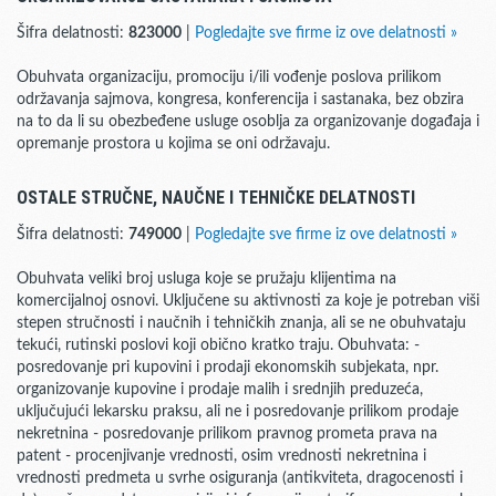
Šifra delatnosti:
823000
|
Pogledajte sve firme iz ove delatnosti »
Obuhvata organizaciju, promociju i/ili vođenje poslova prilikom
održavanja sajmova, kongresa, konferencija i sastanaka, bez obzira
na to da li su obezbeđene usluge osoblja za organizovanje događaja i
opremanje prostora u kojima se oni održavaju.
OSTALE STRUČNE, NAUČNE I TEHNIČKE DELATNOSTI
Šifra delatnosti:
749000
|
Pogledajte sve firme iz ove delatnosti »
Obuhvata veliki broj usluga koje se pružaju klijentima na
komercijalnoj osnovi. Uključene su aktivnosti za koje je potreban viši
stepen stručnosti i naučnih i tehničkih znanja, ali se ne obuhvataju
tekući, rutinski poslovi koji obično kratko traju. Obuhvata: -
posredovanje pri kupovini i prodaji ekonomskih subjekata, npr.
organizovanje kupovine i prodaje malih i srednjih preduzeća,
uključujući lekarsku praksu, ali ne i posredovanje prilikom prodaje
nekretnina - posredovanje prilikom pravnog prometa prava na
patent - procenjivanje vrednosti, osim vrednosti nekretnina i
vrednosti predmeta u svrhe osiguranja (antikviteta, dragocenosti i