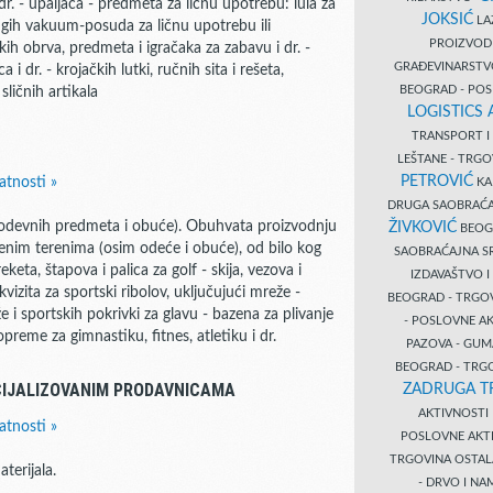
 dr. - upaljača - predmeta za ličnu upotrebu: lula za
JOKSIĆ
LAZ
ugih vakuum-posuda za ličnu upotrebu ili
PROIZVO
ih obrva, predmeta i igračaka za zabavu i dr. -
GRAĐEVINARST
 dr. - krojačkih lutki, ručnih sita i rešeta,
BEOGRAD - PO
sličnih artikala
LOGISTICS
TRANSPORT 
LEŠTANE - TRG
PETROVIĆ
atnosti »
KA
DRUGA SAOBRAĆ
 odevnih predmeta i obuće). Obuhvata proizvodnju
ŽIVKOVIĆ
BEOGR
orenim terenima (osim odeće i obuće), od bilo kog
SAOBRAĆAJNA S
keta, štapova i palica za golf - skija, vezova i
IZDAVAŠTVO 
kvizita za sportski ribolov, uključujući mreže -
BEOGRAD - TRGO
že i sportskih pokrivki za glavu - bazena za plivanje
- POSLOVNE A
- opreme za gimnastiku, fitnes, atletiku i dr.
PAZOVA - GUM
BEOGRAD - TRG
CIJALIZOVANIM PRODAVNICAMA
ZADRUGA T
AKTIVNOST
atnosti »
POSLOVNE AKT
TRGOVINA OSTA
terijala.
- DRVO I N