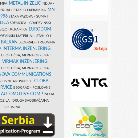
METAL-IN ZELIĆ
TAMPA
INĐIJA -
MN
ERIJALI, STAKLO I KERAMIKA
1996
STARA PAZOVA - GUMA I
LICA
SREMČICA - GRAĐEVINSKI
EURODOM
TAKLO I KERAMIKA
EVINSKI MATERIJALI, STAKLO I
 BALKAN
BEOGRAD - TRGOVINA
 INTERMA INŽENJERING
TO, OPTIČKA, MERNA OPREMA I
VIRMAK INŽENJERING
I
TO, OPTIČKA, MERNA OPREMA I
NOVA COMMUNICATIONS
GLOBAL
SLOVNE AKTIVNOSTI
RVICE
BEOGRAD - POSLOVNE
B AUTOMOTIVE COMP
INĐIJA
OZILA I DRUGA SAOBRAĆAJNA
SREDSTVA