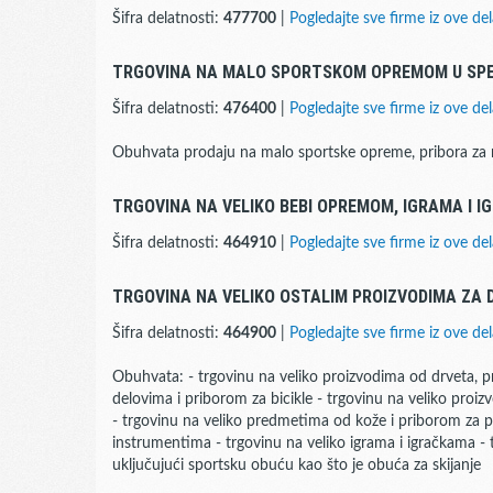
Šifra delatnosti:
477700
|
Pogledajte sve firme iz ove del
TRGOVINA NA MALO SPORTSKOM OPREMOM U SPE
Šifra delatnosti:
476400
|
Pogledajte sve firme iz ove del
Obuhvata prodaju na malo sportske opreme, pribora za r
TRGOVINA NA VELIKO BEBI OPREMOM, IGRAMA I 
Šifra delatnosti:
464910
|
Pogledajte sve firme iz ove del
TRGOVINA NA VELIKO OSTALIM PROIZVODIMA ZA
Šifra delatnosti:
464900
|
Pogledajte sve firme iz ove del
Obuhvata: - trgovinu na veliko proizvodima od drveta, pruć
delovima i priborom za bicikle - trgovinu na veliko proi
- trgovinu na veliko predmetima od kože i priborom za p
instrumentima - trgovinu na veliko igrama i igračkama -
uključujući sportsku obuću kao što je obuća za skijanje