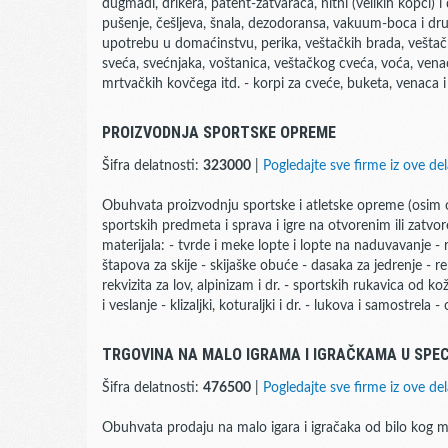
dugmadi, drikera, patent-zatvarača, nitni (velikih kopči) i
pušenje, češljeva, šnala, dezodoransa, vakuum-boca i dr
upotrebu u domaćinstvu, perika, veštačkih brada, veštačk
sveća, svećnjaka, voštanica, veštačkog cveća, voća, venaca i
mrtvačkih kovčega itd. - korpi za cveće, buketa, venaca i 
PROIZVODNJA SPORTSKE OPREME
Šifra delatnosti:
323000
|
Pogledajte sve firme iz ove del
Obuhvata proizvodnju sportske i atletske opreme (osim
sportskih predmeta i sprava i igre na otvorenim ili zatv
materijala: - tvrde i meke lopte i lopte na naduvavanje - re
štapova za skije - skijaške obuće - dasaka za jedrenje - re
rekvizita za lov, alpinizam i dr. - sportskih rukavica od ko
i veslanje - klizaljki, koturaljki i dr. - lukova i samostrela 
TRGOVINA NA MALO IGRAMA I IGRAČKAMA U SPE
Šifra delatnosti:
476500
|
Pogledajte sve firme iz ove del
Obuhvata prodaju na malo igara i igračaka od bilo kog ma