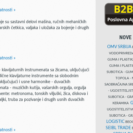
atnosti »
koje su sastavni delovi mašina, ručnih mehaničkih
rskih četkica, valjaka i uložaka za bojenje i drugih
NOVE 
OMV SRBIJA
B
VODOPRIVRE
atnosti »
GUMA I PLASTI
GUMA I PLAST
klavijaturnih instrumenata sa žicama, uključujući
SUBOTICA - GUM
 slične klavijaturne instrumente sa slobodnim
TOPOLA - 
uključujući i usne harmonike - duvačkih
SAOBRAĆAJNA S
ata - muzičkih kutija, vašarskih orgulja, orgulja
- UGOSTITELJS
ente: metronoma, tonskih viljuški, žica, diskova i
SUBOTICA - GRA
ljki, truba za pozivanje i drugih usnih duvačkih
G
KERAMIKA
UGOSTITELJSTV
SUBOTICA - 
LOGISTIC
BEOG
SEIBL TRADE
B
atnosti »