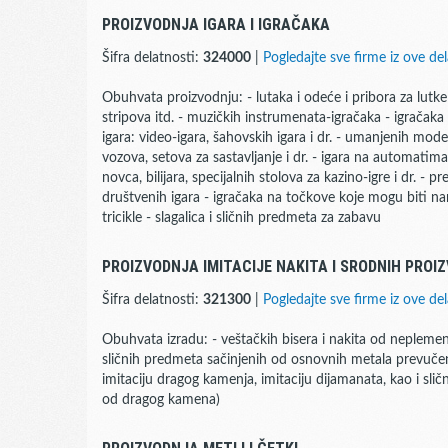
PROIZVODNJA IGARA I IGRAČAKA
Šifra delatnosti:
324000
|
Pogledajte sve firme iz ove del
Obuhvata proizvodnju: - lutaka i odeće i pribora za lutke 
stripova itd. - muzičkih instrumenata-igračaka - igračaka u
igara: video-igara, šahovskih igara i dr. - umanjenih mode
vozova, setova za sastavljanje i dr. - igara na automati
novca, bilijara, specijalnih stolova za kazino-igre i dr. -
društvenih igara - igračaka na točkove koje mogu biti nam
tricikle - slagalica i sličnih predmeta za zabavu
PROIZVODNJA IMITACIJE NAKITA I SRODNIH PROI
Šifra delatnosti:
321300
|
Pogledajte sve firme iz ove del
Obuhvata izradu: - veštačkih bisera i nakita od neplemenit
sličnih predmeta sačinjenih od osnovnih metala prevučen
imitaciju dragog kamenja, imitaciju dijamanata, kao i sl
od dragog kamena)