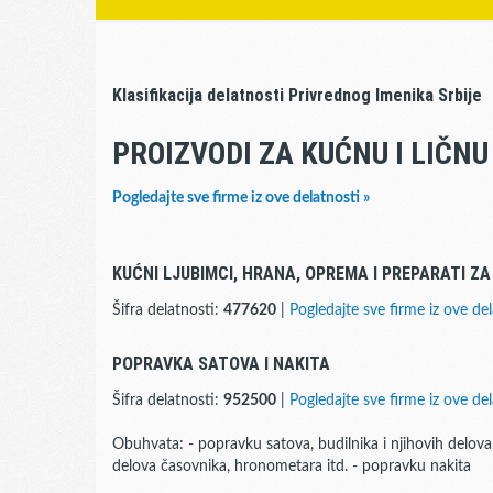
Klasifikacija delatnosti Privrednog Imenika Srbije
PROIZVODI ZA KUĆNU I LIČN
Pogledajte sve firme iz ove delatnosti »
KUĆNI LJUBIMCI, HRANA, OPREMA I PREPARATI ZA
Šifra delatnosti:
477620
|
Pogledajte sve firme iz ove del
POPRAVKA SATOVA I NAKITA
Šifra delatnosti:
952500
|
Pogledajte sve firme iz ove del
Obuhvata: - popravku satova, budilnika i njihovih delova,
delova časovnika, hronometara itd. - popravku nakita