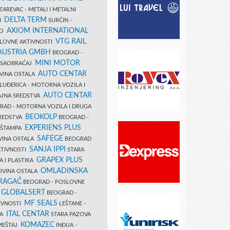
AREVAC - METALI I METALNI
DELTA TERM
DI
SURČIN -
AXIOM INTERNATIONAL
VO
VTG RAIL
SLOVNE AKTIVNOSTI
 AUSTRIA GMBH
BEOGRAD -
MINI MOTOR
I SAOBRAĆAJ
AUTO CENTAR
OVINA OSTALA
LUĐERICA - MOTORNA VOZILA I
AUTO CENTAR
AJNA SREDSTVA
AD - MOTORNA VOZILA I DRUGA
BEOKOLP
REDSTVA
BEOGRAD -
EXPERIENS PLUS
I ŠTAMPA
SAFEGE
VINA OSTALA
BEOGRAD
SANJA IPPI
KTIVNOSTI
STARA
GRAPEX PLUS
A I PLASTIKA
OMLADINSKA
OVINA OSTALA
RAGAČ
BEOGRAD - POSLOVNE
GLOBALSERT
I
BEOGRAD -
MF SEALS
IVNOSTI
LEŠTANE -
ITAL CENTAR
LA
STARA PAZOVA
KOMAZEC
AMEŠTAJ
INĐIJA -