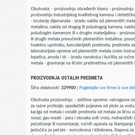
Obuhvata: - proizvodnju obrađenih bisera - proizvodnju 
proizvodnju industrijskog kvalitetnog kamena i sintetič
- brušenje dijamanata - izradu nakita od plemenitih met
metalima, nakita od dragog ili poludragog kamena, nakita
poludragim kamenom ili s drugim materijalima - proizvo
ili drugih metala prevučenih plemenitim metalima: posuđa
toaletnu upotrebu, kancelarijskih predmeta, predmeta za re
laboratorijske opreme od plemenitih metala (osim instrum
lopatica, anoda i dr. - izradu narukvica i kućišta za ručne
metala - graviranje na ličnim predmetima od plemenitih 
PROIZVODNJA OSTALIH PREDMETA
Šifra delatnosti:
329900
|
Pogledajte sve firme iz ove del
Obuhvata proizvodnju: - zaštitne opreme: vatrogasne ode
za razne profesije; spasilačkih pojaseva od plute za vodu; 
kaciga od metala i ostalih predmeta od metala za ličnu zaš
nosa); gas-maski - pera i olovaka svih vrsta, mehaničkih 
pečatiranje ili numerisanje, ručnih aparata za štampanje i
jastučića za pečate - suncobrana i kišobrana, štapova za