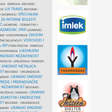
IJA - ENERGIJA, SIROVINE I
LUI TRAVEL
EDA
BEOGRAD -
SPECIJALNA
I SAOBRAĆAJ
 ZA INTERNE BOLESTI
C
LAZAREVAC - ZDRAVSTVO I
LAZAREVAC JPKP
LAZAREVAC -
EKODIM
VINE I VODOPRIVREDA
VODOVOD I
UŽNE DELATNOSTI
 JKP
STARA PAZOVA - ENERGIJA,
UJEDINJENI
VODOPRIVREDA
INDIKATI NEZAVISNOST
IZACIJE, UDRUŽENJA I SINDIKATI
 SINDIKAT METALACA
ST
BEOGRAD - ORGANIZACIJE,
GRANSKI SINDIKAT
NDIKATI
VREDE I PRERAĐIVAČKE
E NEZAVISNOST
BEOGRAD -
GRANSKI
DRUŽENJA I SINDIKATI
UDARSTVA I ENERGETIKE
ST
BEOGRAD - ORGANIZACIJE,
GRANSKI SINDIKAT
NDIKATI