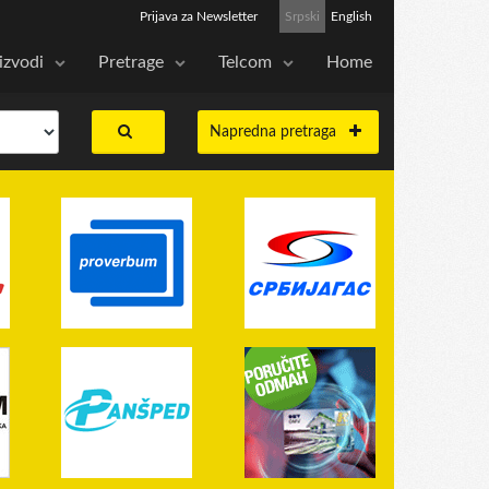
Prijava za Newsletter
Srpski
English
izvodi
Pretrage
Telcom
Home
Napredna pretraga