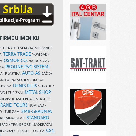
FIRME U IMENIKU
EOGRAD - ENERGIJA, SIROVINE I
TERRA TRADE
DA
NOVI SAD -
OSMOR CO.
KA
HAJDUKOVO -
PROLINE PVC SISTEMI
IKA
AUTO-AS
A I PLASTIKA
BAČKA
MOTORNA VOZILA I DRUGA
DENIS PLUS
REDSTVA
SUBOTICA
METAL SHOP
TVO I TURIZAM
ĐEVINSKI MATERIJALI, STAKLO I
RAND TOURS
NOVI SAD -
SMB-GRADNJA
O I TURIZAM
STANDARD
GRAĐEVINARSTVO
RAD - TRANSPORT I SAOBRAĆAJ
GS1
EOGRAD - TEKSTIL I ODEĆA