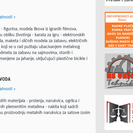
atnosti »
- figurina, modela likova iz igranih filmova,
 obliku životinja - karata za igru - elektronskih
la, maketa i sličnih modela za zabavu, električnih
ma koji se u rad puštaju ubacivanjem metalnog
 predmeta za zabavu na sajmovima, stonih i
enjene za jahanje, uključujući plastične bicikle i
ZVODA
atnosti »
ih materijala - prstenja, narukvica, ogrlica i
ih plemenitim metalima - nakita koji sadrži
ičnu proizvodnju metalnih narukvica za satove (osim