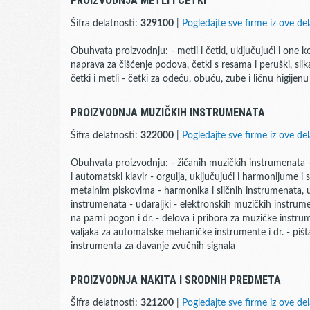
PROIZVODNJA METLI I ČETKI
Šifra delatnosti:
329100
|
Pogledajte sve firme iz ove del
Obuhvata proizvodnju: - metli i četki, uključujući i one 
naprava za čišćenje podova, četki s resama i peruški, slika
četki i metli - četki za odeću, obuću, zube i ličnu higijenu
PROIZVODNJA MUZIČKIH INSTRUMENATA
Šifra delatnosti:
322000
|
Pogledajte sve firme iz ove del
Obuhvata proizvodnju: - žičanih muzičkih instrumenata - 
i automatski klavir - orgulja, uključujući i harmonijume i
metalnim piskovima - harmonika i sličnih instrumenata, 
instrumenata - udaraljki - elektronskih muzičkih instrumen
na parni pogon i dr. - delova i pribora za muzičke instrum
valjaka za automatske mehaničke instrumente i dr. - pišta
instrumenta za davanje zvučnih signala
PROIZVODNJA NAKITA I SRODNIH PREDMETA
Šifra delatnosti:
321200
|
Pogledajte sve firme iz ove del