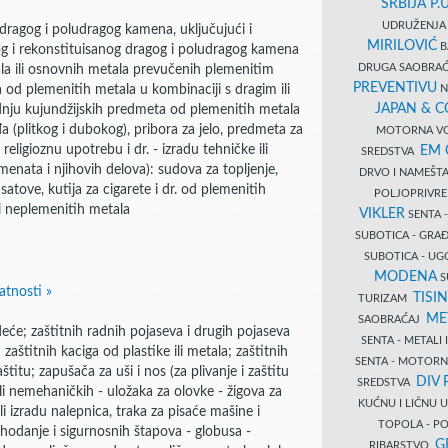
SRBIJA P.U
UDRUŽENJA 
dragog i poludragog kamena, uključujući i
MIRILOVIĆ
B
kog i rekonstituisanog dragog i poludragog kamena
DRUGA SAOBRAĆ
ala ili osnovnih metala prevučenih plemenitim
PREVENTIVU
N
 od plemenitih metala u kombinaciji s dragim ili
JAPAN & 
dnju kujundžijskih predmeta od plemenitih metala
 (plitkog i dubokog), pribora za jelo, predmeta za
MOTORNA VO
ligioznu upotrebu i dr. - izradu tehničke ili
EM
SREDSTVA
enata i njihovih delova): sudova za topljenje,
DRVO I NAMEŠT
 satove, kutija za cigarete i dr. od plemenitih
POLJOPRIVRE
i neplemenitih metala
VIKLER
SENTA 
SUBOTICA - GR
SUBOTICA - UG
MODENA
S
atnosti »
TISI
TURIZAM
ME
SAOBRAĆAJ
će; zaštitnih radnih pojaseva i drugih pojaseva
SENTA - METALI
zaštitnih kaciga od plastike ili metala; zaštitnih
SENTA - MOTORN
titu; zapušača za uši i nos (za plivanje i zaštitu
DIV 
SREDSTVA
ili nemehaničkih - uložaka za olovke - žigova za
KUĆNU I LIČNU
li izradu nalepnica, traka za pisaće mašine i
TOPOLA - PO
 hodanje i sigurnosnih štapova - globusa -
G
RIBARSTVO