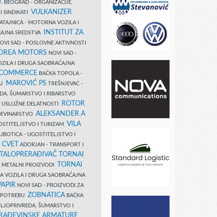
.
BEOGRAD - ORGANIZACIJE,
VULKANIZER
I SINDIKATI
ATAJNICA - MOTORNA VOZILA I
INSTITUT ZA
AJNA SREDSTVA
OVI SAD - POSLOVNE AKTIVNOSTI
COREA MOTORS
NOVI SAD -
ZILA I DRUGA SAOBRAĆAJNA
 COMMERCE
BAČKA TOPOLA -
MAROVIĆ PS
AJ
TREŠNJEVAC -
DA, ŠUMARSTVO I RIBARSTVO
ROTOR
- USLUŽNE DELATNOSTI
ALEKSANDER A
AĐEVINARSTVO
VILA
OSTITELJSTVO I TURIZAM
UBOTICA - UGOSTITELJSTVO I
N CVET
ADORJAN - TRANSPORT I
TALOPRERAĐIVAČ TORNAI
TORNAI
 I METALNI PROIZVODI
A VOZILA I DRUGA SAOBRAĆAJNA
PAPIR
NOVI SAD - PROIZVODI ZA
ZOBNATICA
 UPOTREBU
BAČKA
LJOPRIVREDA, ŠUMARSTVO I
RAĐEVINSKE ARMATURE