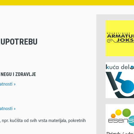
U UPOTREBU
 NEGU I ZDRAVLJE
atnosti »
atnosti »
 npr. kućišta od svih vrsta materijala, pokretnih