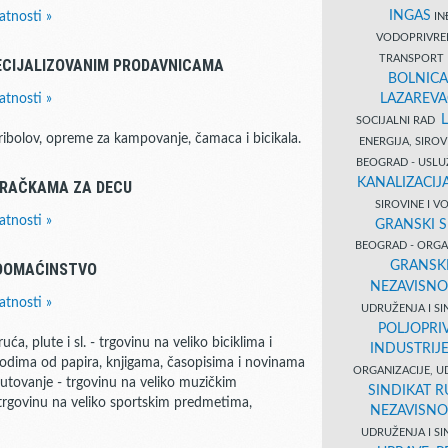
INGAS
atnosti »
INĐ
VODOPRIVR
TRANSPORT 
CIJALIZOVANIM PRODAVNICAMA
BOLNICA
LAZAREVA
atnosti »
SOCIJALNI RAD
ibolov, opreme za kampovanje, čamaca i bicikala.
ENERGIJA, SIRO
BEOGRAD - USL
KANALIZACIJA
IGRAČKAMA ZA DECU
SIROVINE I 
atnosti »
GRANSKI S
BEOGRAD - ORGAN
GRANSKI
 DOMAĆINSTVO
NEZAVISNO
atnosti »
UDRUŽENJA I SI
POLJOPRI
a, plute i sl. - trgovinu na veliko biciklima i
INDUSTRIJ
zvodima od papira, knjigama, časopisima i novinama
ORGANIZACIJE, U
utovanje - trgovinu na veliko muzičkim
SINDIKAT R
 trgovinu na veliko sportskim predmetima,
NEZAVISNO
UDRUŽENJA I SI