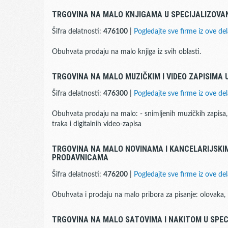
TRGOVINA NA MALO KNJIGAMA U SPECIJALIZOV
Šifra delatnosti:
476100
|
Pogledajte sve firme iz ove del
Obuhvata prodaju na malo knjiga iz svih oblasti.
TRGOVINA NA MALO MUZIČKIM I VIDEO ZAPISIMA
Šifra delatnosti:
476300
|
Pogledajte sve firme iz ove del
Obuhvata prodaju na malo: - snimljenih muzičkih zapisa,
traka i digitalnih video-zapisa
TRGOVINA NA MALO NOVINAMA I KANCELARIJSKI
PRODAVNICAMA
Šifra delatnosti:
476200
|
Pogledajte sve firme iz ove del
Obuhvata i prodaju na malo pribora za pisanje: olovaka, pe
TRGOVINA NA MALO SATOVIMA I NAKITOM U SPE