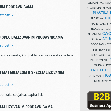
IZDAVAŠTVO I Š
ANIM PRODAVNICAMA
GRAĐEVINSKI MAT
PLASTIKA 
atnosti »
TOP
PLASTIKA
MATERIJALI, S
BEOGRAD - GRAĐ
CWG
KERAMIKA
 U SPECIJALIZOVANIM PRODAVNICAMA
AQUA
OSTALA
BEOGRAD - FO
atnosti »
INSTRUMENT
BEOGRAD - FO
 audio-kaseta, kompakt-diskova i kaseta - video-
INSTRUMENTI
BEOGRAD - PO
PROTECT SE
M MATERIJALOM U SPECIJALIZOVANIM
IG
AKTIVNOSTI
- MOTORNA V
atnosti »
nkala, spajalica, papira i sl.
CIJALIZOVANIM PRODAVNICAMA