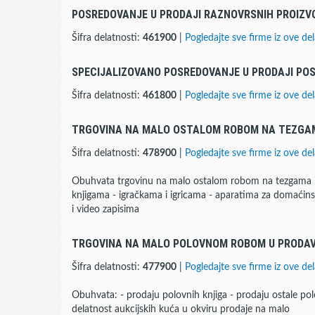
POSREDOVANJE U PRODAJI RAZNOVRSNIH PROIZV
Šifra delatnosti:
461900
|
Pogledajte sve firme iz ove del
SPECIJALIZOVANO POSREDOVANJE U PRODAJI PO
Šifra delatnosti:
461800
|
Pogledajte sve firme iz ove del
TRGOVINA NA MALO OSTALOM ROBOM NA TEZGAM
Šifra delatnosti:
478900
|
Pogledajte sve firme iz ove del
Obuhvata trgovinu na malo ostalom robom na tezgama i 
knjigama - igračkama i igricama - aparatima za domaćins
i video zapisima
TRGOVINA NA MALO POLOVNOM ROBOM U PRODA
Šifra delatnosti:
477900
|
Pogledajte sve firme iz ove del
Obuhvata: - prodaju polovnih knjiga - prodaju ostale polo
delatnost aukcijskih kuća u okviru prodaje na malo