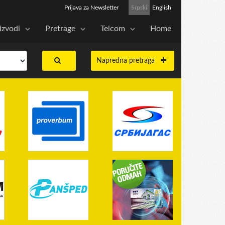
Prijava za Newsletter
Srpski
English
izvodi
Pretrage
Telcom
Home
Napredna pretraga