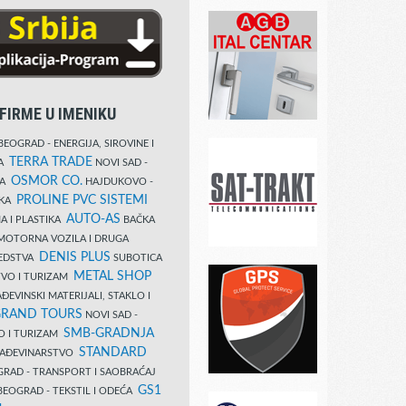
FIRME U IMENIKU
EOGRAD - ENERGIJA, SIROVINE I
TERRA TRADE
DA
NOVI SAD -
OSMOR CO.
KA
HAJDUKOVO -
PROLINE PVC SISTEMI
IKA
AUTO-AS
A I PLASTIKA
BAČKA
MOTORNA VOZILA I DRUGA
DENIS PLUS
REDSTVA
SUBOTICA
METAL SHOP
TVO I TURIZAM
ĐEVINSKI MATERIJALI, STAKLO I
RAND TOURS
NOVI SAD -
SMB-GRADNJA
O I TURIZAM
STANDARD
GRAĐEVINARSTVO
RAD - TRANSPORT I SAOBRAĆAJ
GS1
EOGRAD - TEKSTIL I ODEĆA