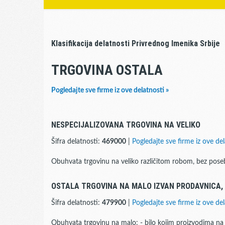
Klasifikacija delatnosti Privrednog Imenika Srbije
TRGOVINA OSTALA
Pogledajte sve firme iz ove delatnosti »
NESPECIJALIZOVANA TRGOVINA NA VELIKO
Šifra delatnosti:
469000
|
Pogledajte sve firme iz ove del
Obuhvata trgovinu na veliko različitom robom, bez posebn
OSTALA TRGOVINA NA MALO IZVAN PRODAVNICA, T
Šifra delatnosti:
479900
|
Pogledajte sve firme iz ove del
Obuhvata trgovinu na malo: - bilo kojim proizvodima na