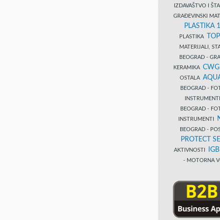
IZDAVAŠTVO I Š
GRAĐEVINSKI MAT
PLASTIKA 
TOP
PLASTIKA
MATERIJALI, S
BEOGRAD - GRAĐ
CWG
KERAMIKA
AQUA
OSTALA
BEOGRAD - FO
INSTRUMENT
BEOGRAD - FO
INSTRUMENTI
BEOGRAD - PO
PROTECT SE
IG
AKTIVNOSTI
- MOTORNA V