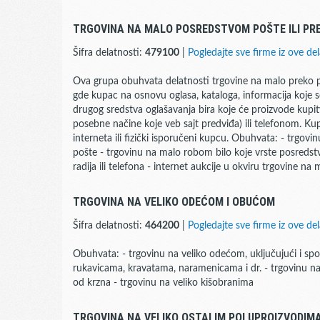
TRGOVINA NA MALO POSREDSTVOM POŠTE ILI PR
Šifra delatnosti:
479100
|
Pogledajte sve firme iz ove del
Ova grupa obuhvata delatnosti trgovine na malo preko pošt
gde kupac na osnovu oglasa, kataloga, informacija koje se
drugog sredstva oglašavanja bira koje će proizvode kupiti
posebne načine koje veb sajt predviđa) ili telefonom. Ku
interneta ili fizički isporučeni kupcu. Obuhvata: - trgo
pošte - trgovinu na malo robom bilo koje vrste posredstv
radija ili telefona - internet aukcije u okviru trgovine na 
TRGOVINA NA VELIKO ODEĆOM I OBUĆOM
Šifra delatnosti:
464200
|
Pogledajte sve firme iz ove del
Obuhvata: - trgovinu na veliko odećom, uključujući i spo
rukavicama, kravatama, naramenicama i dr. - trgovinu n
od krzna - trgovinu na veliko kišobranima
TRGOVINA NA VELIKO OSTALIM POLUPROIZVODIM