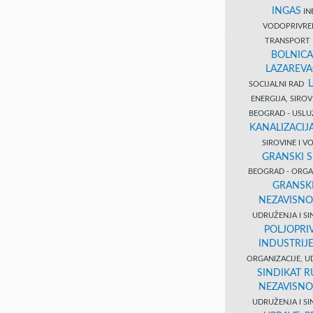
INGAS
INĐ
VODOPRIVR
TRANSPORT 
BOLNICA
LAZAREVA
SOCIJALNI RAD
ENERGIJA, SIRO
BEOGRAD - USL
KANALIZACIJA
SIROVINE I 
GRANSKI S
BEOGRAD - ORGAN
GRANSKI
NEZAVISNO
UDRUŽENJA I SI
POLJOPRI
INDUSTRIJ
ORGANIZACIJE, U
SINDIKAT R
NEZAVISNO
UDRUŽENJA I SI