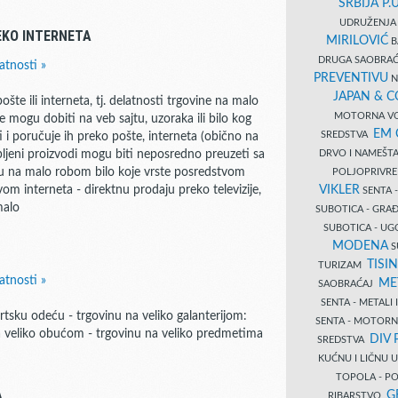
SRBIJA P.U
UDRUŽENJA 
EKO INTERNETA
MIRILOVIĆ
B
DRUGA SAOBRAĆ
atnosti »
PREVENTIVU
N
JAPAN & 
e ili interneta, tj. delatnosti trgovine na malo
MOTORNA VO
 mogu dobiti na veb sajtu, uzoraka ili bilo kog
EM
SREDSTVA
 i poručuje ih preko pošte, interneta (obično na
DRVO I NAMEŠT
pljeni proizvodi mogu biti neposredno preuzeti sa
vinu na malo robom bilo koje vrste posredstvom
POLJOPRIVRE
VIKLER
om interneta - direktnu prodaju preko televizije,
SENTA 
malo
SUBOTICA - GR
SUBOTICA - UG
MODENA
S
TISI
TURIZAM
atnosti »
ME
SAOBRAĆAJ
SENTA - METALI
rtsku odeću - trgovinu na veliko galanterijom:
SENTA - MOTORN
a veliko obućom - trgovinu na veliko predmetima
DIV 
SREDSTVA
KUĆNU I LIČNU
TOPOLA - PO
A
G
RIBARSTVO