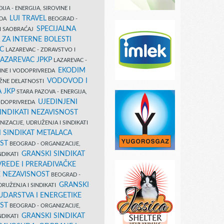
IJA - ENERGIJA, SIROVINE I
LUI TRAVEL
EDA
BEOGRAD -
SPECIJALNA
I SAOBRAĆAJ
 ZA INTERNE BOLESTI
C
LAZAREVAC - ZDRAVSTVO I
LAZAREVAC JPKP
LAZAREVAC -
EKODIM
VINE I VODOPRIVREDA
VODOVOD I
UŽNE DELATNOSTI
 JKP
STARA PAZOVA - ENERGIJA,
UJEDINJENI
VODOPRIVREDA
INDIKATI NEZAVISNOST
IZACIJE, UDRUŽENJA I SINDIKATI
 SINDIKAT METALACA
ST
BEOGRAD - ORGANIZACIJE,
GRANSKI SINDIKAT
NDIKATI
VREDE I PRERAĐIVAČKE
E NEZAVISNOST
BEOGRAD -
GRANSKI
DRUŽENJA I SINDIKATI
UDARSTVA I ENERGETIKE
ST
BEOGRAD - ORGANIZACIJE,
GRANSKI SINDIKAT
NDIKATI