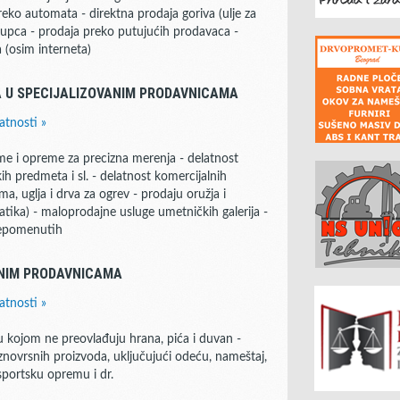
reko automata - direktna prodaja goriva (ulje za
 kupca - prodaja preko putujućih prodavaca -
 (osim interneta)
 U SPECIJALIZOVANIM PRODAVNICAMA
atnosti »
me i opreme za precizna merenja - delatnost
kih predmeta i sl. - delatnost komercijalnih
ma, uglja i drva za ogrev - prodaju oružja i
tika) - maloprodajne usluge umetničkih galerija -
nepomenutih
ANIM PRODAVNICAMA
atnosti »
kojom ne preovlađuju hrana, pića i duvan -
novrsnih proizvoda, uključujući odeću, nameštaj,
sportsku opremu i dr.