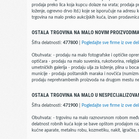
prodaja preko lica koja kupcu dolaze na vrata; prodaja p
loženje, ogrevno drvo itd.) koje se isporučuje na adresu
trgovina na malo preko aukcijskih kuća, izvan prodavnica
OSTALA TRGOVINA NA MALO NOVIM PROIZVODIMA
Šifra delatnosti:
477800
|
Pogledajte sve firme iz ove del
Obuhvata: - prodaju na malo fotografske i optičke opre
optičara - prodaju na malo suvenira, rukotvorina, religijs
umetničkih galerija - prodaju ulja za loženje, plina u boca
municije - prodaju poštanskih maraka i novčića (numizma
prodaju neprehrambenih proizvoda na drugom mestu 
OSTALA TRGOVINA NA MALO U NESPECIJALIZOV
Šifra delatnosti:
471900
|
Pogledajte sve firme iz ove del
Obuhvata: - trgovinu na malo raznovrsnom robom među 
delatnost robnih kuća koje se bave opštom prodajom raz
kućne aparate, metalnu robu, kozmetiku, nakit, igračke, 