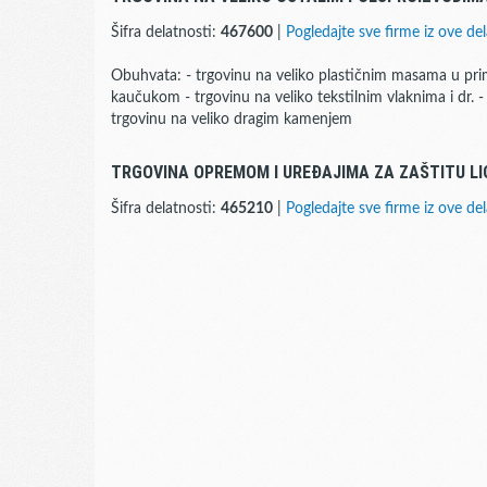
Šifra delatnosti:
467600
|
Pogledajte sve firme iz ove del
Obuhvata: - trgovinu na veliko plastičnim masama u pri
kaučukom - trgovinu na veliko tekstilnim vlaknima i dr.
trgovinu na veliko dragim kamenjem
TRGOVINA OPREMOM I UREĐAJIMA ZA ZAŠTITU LI
Šifra delatnosti:
465210
|
Pogledajte sve firme iz ove del