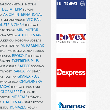
AREVAC - METALI I METALNI
DELTA TERM
DI
SURČIN -
AXIOM INTERNATIONAL
VO
VTG RAIL
SLOVNE AKTIVNOSTI
 AUSTRIA GMBH
BEOGRAD -
MINI MOTOR
I SAOBRAĆAJ
AUTO CENTAR
OVINA OSTALA
LUĐERICA - MOTORNA VOZILA I
AUTO CENTAR
AJNA SREDSTVA
AD - MOTORNA VOZILA I DRUGA
BEOKOLP
REDSTVA
BEOGRAD -
EXPERIENS PLUS
I ŠTAMPA
SAFEGE
VINA OSTALA
BEOGRAD
SANJA IPPI
KTIVNOSTI
STARA
GRAPEX PLUS
A I PLASTIKA
OMLADINSKA
OVINA OSTALA
RAGAČ
BEOGRAD - POSLOVNE
GLOBALSERT
I
BEOGRAD -
MF SEALS
IVNOSTI
LEŠTANE -
ITAL CENTAR
LA
STARA PAZOVA
KOMAZEC
AMEŠTAJ
INĐIJA -