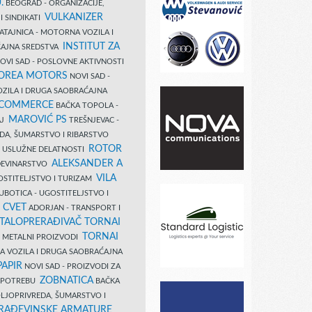
.
BEOGRAD - ORGANIZACIJE,
VULKANIZER
I SINDIKATI
ATAJNICA - MOTORNA VOZILA I
INSTITUT ZA
AJNA SREDSTVA
OVI SAD - POSLOVNE AKTIVNOSTI
COREA MOTORS
NOVI SAD -
ZILA I DRUGA SAOBRAĆAJNA
 COMMERCE
BAČKA TOPOLA -
MAROVIĆ PS
AJ
TREŠNJEVAC -
DA, ŠUMARSTVO I RIBARSTVO
ROTOR
- USLUŽNE DELATNOSTI
ALEKSANDER A
AĐEVINARSTVO
VILA
OSTITELJSTVO I TURIZAM
UBOTICA - UGOSTITELJSTVO I
N CVET
ADORJAN - TRANSPORT I
TALOPRERAĐIVAČ TORNAI
TORNAI
 I METALNI PROIZVODI
A VOZILA I DRUGA SAOBRAĆAJNA
PAPIR
NOVI SAD - PROIZVODI ZA
ZOBNATICA
 UPOTREBU
BAČKA
LJOPRIVREDA, ŠUMARSTVO I
RAĐEVINSKE ARMATURE