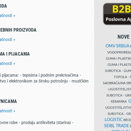
ODA
atnosti »
SEBNIH PROIZVODA
NOVE 
atnosti »
OMV SRBIJA
B
VODOPRIVRE
A I PIJACAMA
GUMA I PLASTI
atnosti »
GUMA I PLAST
SUBOTICA - GUM
pijacama: - tepisima i podnim prekrivačima -
TOPOLA - 
tvo i elektronikom za široku potrošnju - muzičkim
SAOBRAĆAJNA S
- UGOSTITELJS
SUBOTICA - GRA
VNICAMA
G
KERAMIKA
UGOSTITELJSTV
atnosti »
SUBOTICA - 
LOGISTIC
BEOG
vne robe - prodaju antikviteta (starina) -
SEIBL TRADE
B