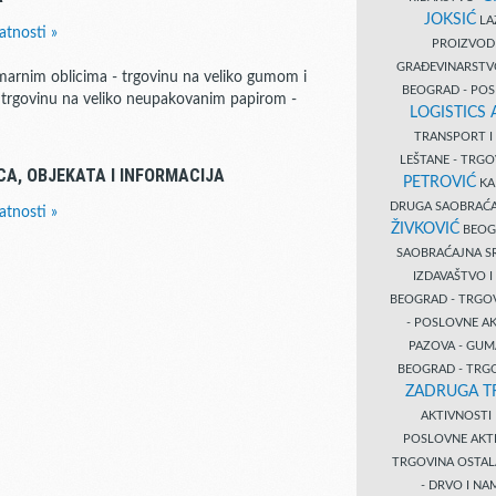
JOKSIĆ
LAZ
atnosti »
PROIZVO
GRAĐEVINARST
marnim oblicima - trgovinu na veliko gumom i
BEOGRAD - PO
 - trgovinu na veliko neupakovanim papirom -
LOGISTICS
TRANSPORT 
LEŠTANE - TRG
CA, OBJEKATA I INFORMACIJA
PETROVIĆ
KA
DRUGA SAOBRAĆ
atnosti »
ŽIVKOVIĆ
BEOGR
SAOBRAĆAJNA S
IZDAVAŠTVO 
BEOGRAD - TRGO
- POSLOVNE A
PAZOVA - GUM
BEOGRAD - TRG
ZADRUGA T
AKTIVNOST
POSLOVNE AKT
TRGOVINA OSTA
- DRVO I N