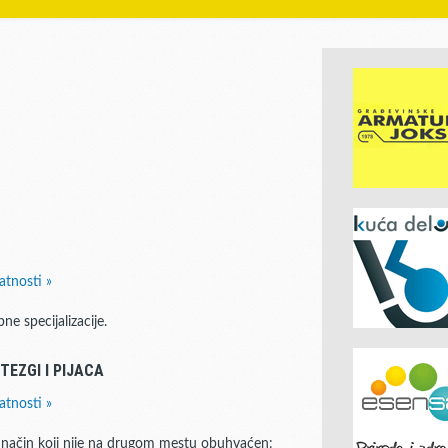
atnosti »
e specijalizacije.
EZGI I PIJACA
atnosti »
 način koji nije na drugom mestu obuhvaćen: