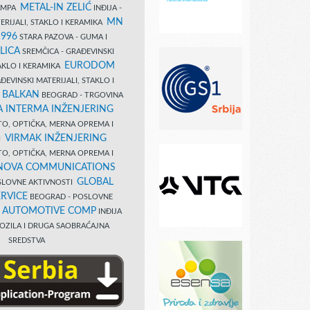
METAL-IN ZELIĆ
TAMPA
INĐIJA -
MN
ERIJALI, STAKLO I KERAMIKA
1996
STARA PAZOVA - GUMA I
LICA
SREMČICA - GRAĐEVINSKI
EURODOM
TAKLO I KERAMIKA
EVINSKI MATERIJALI, STAKLO I
 BALKAN
BEOGRAD - TRGOVINA
 INTERMA INŽENJERING
TO, OPTIČKA, MERNA OPREMA I
VIRMAK INŽENJERING
I
TO, OPTIČKA, MERNA OPREMA I
NOVA COMMUNICATIONS
GLOBAL
SLOVNE AKTIVNOSTI
RVICE
BEOGRAD - POSLOVNE
B AUTOMOTIVE COMP
INĐIJA
OZILA I DRUGA SAOBRAĆAJNA
SREDSTVA