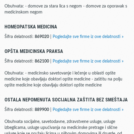
Obuhvata: - domove za stara lica s negom - domove za oporavak s
medicinskom negom
HOMEOPATSKA MEDICINA
Šifra delatnosti:
869020
|
Pogledajte sve firme iz ove delatnosti »
OPŠTA MEDICINSKA PRAKSA
Šifra delatnosti:
862100
|
Pogledajte sve firme iz ove delatnosti »
Obuhvata: - medicinsko savetovanje i lečenje u oblasti opšte
medicine koje obavljaju doktori opšte medicine - zaštitu na polju
opšte medicine koje obavljaju doktori opšte medicine
OSTALA NEPOMENUTA SOCIJALNA ZAŠTITA BEZ SMEŠTAJA
Šifra delatnosti:
889900
|
Pogledajte sve firme iz ove delatnosti »
Obuhvata socijalne, savetodavne, zdravstvene usluge, usluge
izbeglicama, usluge upućivanja na medicinske pretrage i slične
usluge koje se pružaju licima u njihovim domovima ili drugde, od