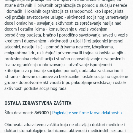
strane državnih ili privatnih organizacija za pomoć u slučaju nesreće
i domaćih ili lokalnih organizacija za samopomoć, kao i specijalista
koji pružaju savetodavne usluge: - aktivnosti socijalnog usmeravanja
dece i omladine - usvajanje, aktivnosti za sprečavanje nasilja nad
decom i ostalim licima - konsultovanje u vezi s vođenjem
porodičnog budžeta, bračno i porodično savetovanje, saveti u vezi s
kreditom i dugovanjem - aktivnosti u užoj i široj zajednici (mesnoj
zajednici, naselju i sl.) - pomoć žrtvama nesreće, izbeglicama,
emigrantima i dr., uključujući privremena ili trajna skloništa za njih -
profesionalna rehabilitacija i stručno osposobljavanje nezaposlenih
lica uz ograničenja u obrazovanju - utvrđivanje ispunjenosti
kriterijuma za primanje socijalne pomoći, dodataka za stanarinu ili
ishranu - dnevne ustanove za beskućnike i ostale socijalno ugrožene
grupe - dobrotvorne aktivnosti (npr. prikupljanje sredstava) i ostale
aktivnosti podrške socijalnog rada
OSTALA ZDRAVSTVENA ZAŠTITA
Šifra delatnosti:
869000
|
Pogledajte sve firme iz ove delatnosti »
Obuhvata zdravstvenu zaštitu koju ne obavljaju doktori medicine i
doktori stomatologije u bolnicama: aktivnosti medicinskih sestara i