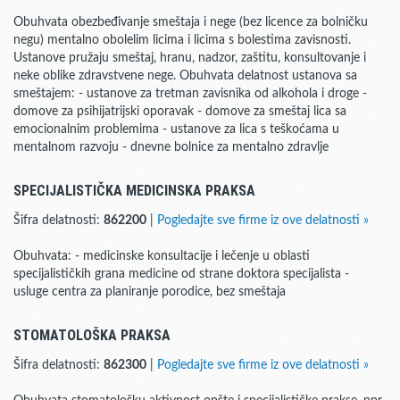
Obuhvata obezbeđivanje smeštaja i nege (bez licence za bolničku
negu) mentalno obolelim licima i licima s bolestima zavisnosti.
Ustanove pružaju smeštaj, hranu, nadzor, zaštitu, konsultovanje i
neke oblike zdravstvene nege. Obuhvata delatnost ustanova sa
smeštajem: - ustanove za tretman zavisnika od alkohola i droge -
domove za psihijatrijski oporavak - domove za smeštaj lica sa
emocionalnim problemima - ustanove za lica s teškoćama u
mentalnom razvoju - dnevne bolnice za mentalno zdravlje
SPECIJALISTIČKA MEDICINSKA PRAKSA
Šifra delatnosti:
862200
|
Pogledajte sve firme iz ove delatnosti »
Obuhvata: - medicinske konsultacije i lečenje u oblasti
specijalističkih grana medicine od strane doktora specijalista -
usluge centra za planiranje porodice, bez smeštaja
STOMATOLOŠKA PRAKSA
Šifra delatnosti:
862300
|
Pogledajte sve firme iz ove delatnosti »