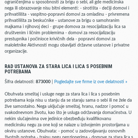
ograničenjima u sposobnosti za brigu o sebi, ali gde medicinska
nega ili obrazovanje nisu bitni elementi: - sirotišta - dečiji domovi i
prihvatilišta - vaspitno-popravni domovi za omladinu - privremena
prihvatilišta za beskućnike - ustanove za brigu o samohranim
majkama i njihovoj deci - grupe domova za resocijalizaciju lica sa
društvenim i ličnim problemima - domovi za resocijalizaciju
prestupnika i počinioce krivičnih dela - popravni domovi za
maloletnike Aktivnosti mogu obavljati državne ustanove i privatne
organizacije.
RAD USTANOVA ZA STARA LICA I LICA S POSEBNIM
POTREBAMA
Šifra delatnosti:
873000
|
Pogledajte sve firme iz ove delatnosti »
Obuhvata smeštaj i usluge nege za stara lica i lica s posebnim
potrebama koja nisu u stanju da se staraju sama o sebi ili ne žele da
žive samostalno. Nega uključuje smeštaj, hranu, nadzor i pomoć u
svakodnevnom životu, kao što je usluga održavanja domaćinstva. U
nekim slučajevima ove jedinice obezbeđuju kvalifikovanu
medicinsku negu za one koji se nalaze u izdvojenim prostorijama u
okviru ustanove. Obuhvata: - pomoć u zadovoljavanju osnovnih
životnih potreba - trajnu negu penzionerima - domove za stara lica s