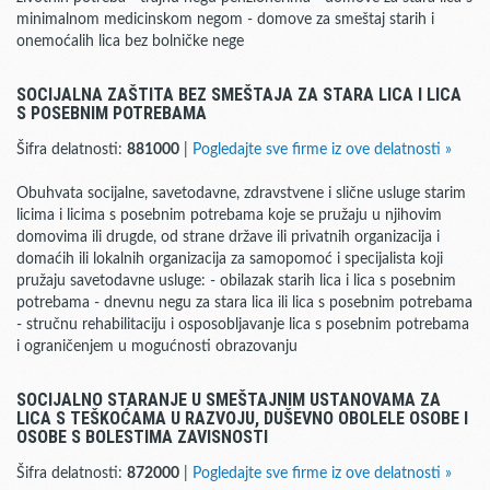
minimalnom medicinskom negom - domove za smeštaj starih i
onemoćalih lica bez bolničke nege
SOCIJALNA ZAŠTITA BEZ SMEŠTAJA ZA STARA LICA I LICA
S POSEBNIM POTREBAMA
Šifra delatnosti:
881000
|
Pogledajte sve firme iz ove delatnosti »
Obuhvata socijalne, savetodavne, zdravstvene i slične usluge starim
licima i licima s posebnim potrebama koje se pružaju u njihovim
domovima ili drugde, od strane države ili privatnih organizacija i
domaćih ili lokalnih organizacija za samopomoć i specijalista koji
pružaju savetodavne usluge: - obilazak starih lica i lica s posebnim
potrebama - dnevnu negu za stara lica ili lica s posebnim potrebama
- stručnu rehabilitaciju i osposobljavanje lica s posebnim potrebama
i ograničenjem u mogućnosti obrazovanju
SOCIJALNO STARANJE U SMEŠTAJNIM USTANOVAMA ZA
LICA S TEŠKOĆAMA U RAZVOJU, DUŠEVNO OBOLELE OSOBE I
OSOBE S BOLESTIMA ZAVISNOSTI
Šifra delatnosti:
872000
|
Pogledajte sve firme iz ove delatnosti »