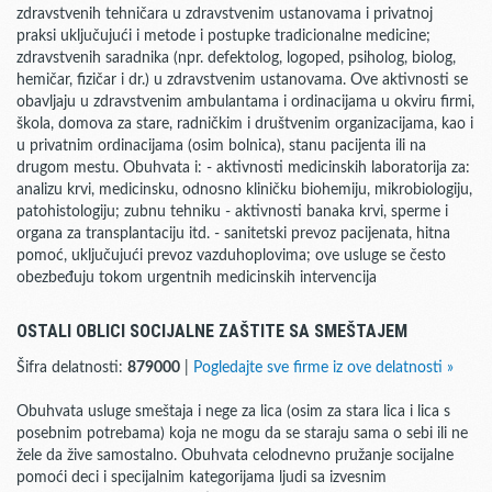
zdravstvenih tehničara u zdravstvenim ustanovama i privatnoj
praksi uključujući i metode i postupke tradicionalne medicine;
zdravstvenih saradnika (npr. defektolog, logoped, psiholog, biolog,
hemičar, fizičar i dr.) u zdravstvenim ustanovama. Ove aktivnosti se
obavljaju u zdravstvenim ambulantama i ordinacijama u okviru firmi,
škola, domova za stare, radničkim i društvenim organizacijama, kao i
u privatnim ordinacijama (osim bolnica), stanu pacijenta ili na
drugom mestu. Obuhvata i: - aktivnosti medicinskih laboratorija za:
analizu krvi, medicinsku, odnosno kliničku biohemiju, mikrobiologiju,
patohistologiju; zubnu tehniku - aktivnosti banaka krvi, sperme i
organa za transplantaciju itd. - sanitetski prevoz pacijenata, hitna
pomoć, uključujući prevoz vazduhoplovima; ove usluge se često
obezbeđuju tokom urgentnih medicinskih intervencija
OSTALI OBLICI SOCIJALNE ZAŠTITE SA SMEŠTAJEM
Šifra delatnosti:
879000
|
Pogledajte sve firme iz ove delatnosti »
Obuhvata usluge smeštaja i nege za lica (osim za stara lica i lica s
posebnim potrebama) koja ne mogu da se staraju sama o sebi ili ne
žele da žive samostalno. Obuhvata celodnevno pružanje socijalne
pomoći deci i specijalnim kategorijama ljudi sa izvesnim