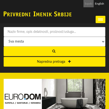
Srpski
English
Napredna pretraga