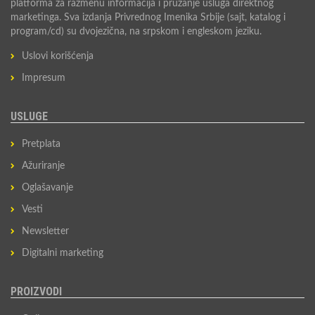
platforma za razmenu informacija i pružanje usluga direktnog
marketinga. Sva izdanja Privrednog Imenika Srbije (sajt, katalog i
program/cd) su dvojezična, na srpskom i engleskom jeziku.
Uslovi korišćenja
Impresum
USLUGE
Pretplata
Ažuriranje
Oglašavanje
Vesti
Newsletter
Digitalni marketing
PROIZVODI