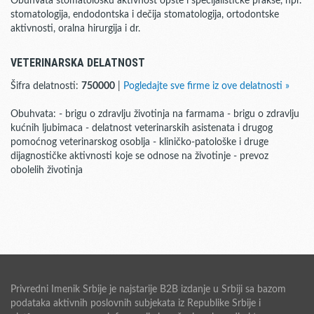
Obuhvata stomatološku aktivnost opšte i specijalističke prakse, npr.
stomatologija, endodontska i dečija stomatologija, ortodontske
aktivnosti, oralna hirurgija i dr.
VETERINARSKA DELATNOST
Šifra delatnosti:
750000
|
Pogledajte sve firme iz ove delatnosti »
Obuhvata: - brigu o zdravlju životinja na farmama - brigu o zdravlju
kućnih ljubimaca - delatnost veterinarskih asistenata i drugog
pomoćnog veterinarskog osoblja - kliničko-patološke i druge
dijagnostičke aktivnosti koje se odnose na životinje - prevoz
obolelih životinja
Privredni Imenik Srbije je najstarije B2B izdanje u Srbiji sa bazom
podataka aktivnih poslovnih subjekata iz Republike Srbije i