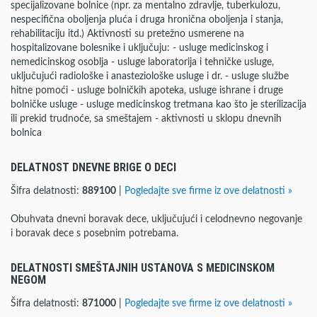
specijalizovane bolnice (npr. za mentalno zdravlje, tuberkulozu,
nespecifična oboljenja pluća i druga hronična oboljenja i stanja,
rehabilitaciju itd.) Aktivnosti su pretežno usmerene na
hospitalizovane bolesnike i uključuju: - usluge medicinskog i
nemedicinskog osoblja - usluge laboratorija i tehničke usluge,
uključujući radiološke i anasteziološke usluge i dr. - usluge službe
hitne pomoći - usluge bolničkih apoteka, usluge ishrane i druge
bolničke usluge - usluge medicinskog tretmana kao što je sterilizacija
ili prekid trudnoće, sa smeštajem - aktivnosti u sklopu dnevnih
bolnica
DELATNOST DNEVNE BRIGE O DECI
Šifra delatnosti:
889100
|
Pogledajte sve firme iz ove delatnosti »
Obuhvata dnevni boravak dece, uključujući i celodnevno negovanje
i boravak dece s posebnim potrebama.
DELATNOSTI SMEŠTAJNIH USTANOVA S MEDICINSKOM
NEGOM
Šifra delatnosti:
871000
|
Pogledajte sve firme iz ove delatnosti »