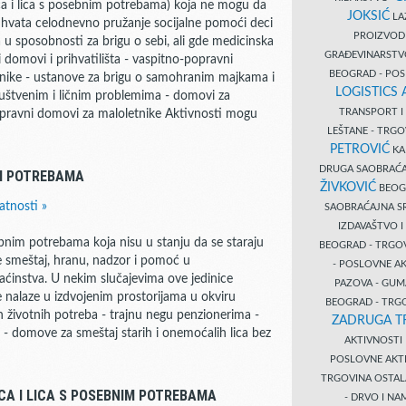
ica i lica s posebnim potrebama) koja ne mogu da
JOKSIĆ
LAZ
buhvata celodnevno pružanje socijalne pomoći deci
PROIZVO
a u sposobnosti za brigu o sebi, ali gde medicinska
GRAĐEVINARST
ji domovi i prihvatilišta - vaspitno-popravni
BEOGRAD - PO
ćnike - ustanove za brigu o samohranim majkama i
LOGISTICS
društvenim i ličnim problemima - domovi za
TRANSPORT 
 popravni domovi za maloletnike Aktivnosti mogu
LEŠTANE - TRG
PETROVIĆ
KA
DRUGA SAOBRAĆ
IM POTREBAMA
ŽIVKOVIĆ
BEOGR
atnosti »
SAOBRAĆAJNA S
IZDAVAŠTVO 
ebnim potrebama koja nisu u stanju da se staraju
BEOGRAD - TRGO
je smeštaj, hranu, nadzor i pomoć u
- POSLOVNE A
ćinstva. U nekim slučajevima ove jedinice
PAZOVA - GUM
 nalaze u izdvojenim prostorijama u okviru
BEOGRAD - TRG
životnih potreba - trajnu negu penzionerima -
ZADRUGA T
 domove za smeštaj starih i onemoćalih lica bez
AKTIVNOST
POSLOVNE AKT
TRGOVINA OSTA
CA I LICA S POSEBNIM POTREBAMA
- DRVO I N