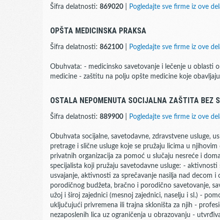
Šifra delatnosti:
869020
|
Pogledajte sve firme iz ove del
OPŠTA MEDICINSKA PRAKSA
Šifra delatnosti:
862100
|
Pogledajte sve firme iz ove del
Obuhvata: - medicinsko savetovanje i lečenje u oblasti o
medicine - zaštitu na polju opšte medicine koje obavljaj
OSTALA NEPOMENUTA SOCIJALNA ZAŠTITA BEZ 
Šifra delatnosti:
889900
|
Pogledajte sve firme iz ove del
Obuhvata socijalne, savetodavne, zdravstvene usluge, us
pretrage i slične usluge koje se pružaju licima u njihovim
privatnih organizacija za pomoć u slučaju nesreće i doma
specijalista koji pružaju savetodavne usluge: - aktivnost
usvajanje, aktivnosti za sprečavanje nasilja nad decom i 
porodičnog budžeta, bračno i porodično savetovanje, sav
užoj i široj zajednici (mesnoj zajednici, naselju i sl.) - p
uključujući privremena ili trajna skloništa za njih - profe
nezaposlenih lica uz ograničenja u obrazovanju - utvrđiva