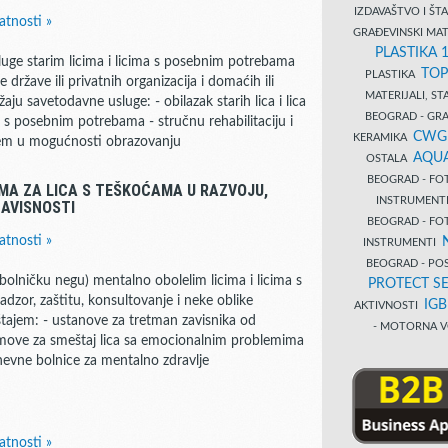
IZDAVAŠTVO I Š
atnosti »
GRAĐEVINSKI MAT
PLASTIKA 
luge starim licima i licima s posebnim potrebama
TOP
PLASTIKA
države ili privatnih organizacija i domaćih ili
MATERIJALI, S
aju savetodavne usluge: - obilazak starih lica i lica
BEOGRAD - GRAĐ
a s posebnim potrebama - stručnu rehabilitaciju i
CWG
KERAMIKA
jem u mogućnosti obrazovanju
AQUA
OSTALA
BEOGRAD - FO
A ZA LICA S TEŠKOĆAMA U RAZVOJU,
INSTRUMENT
ZAVISNOSTI
BEOGRAD - FO
atnosti »
INSTRUMENTI
BEOGRAD - PO
olničku negu) mentalno obolelim licima i licima s
PROTECT SE
dzor, zaštitu, konsultovanje i neke oblike
IG
AKTIVNOSTI
ajem: - ustanove za tretman zavisnika od
- MOTORNA V
domove za smeštaj lica sa emocionalnim problemima
nevne bolnice za mentalno zdravlje
atnosti »