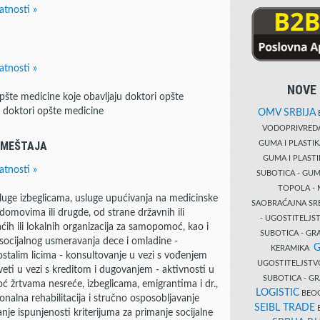
atnosti »
atnosti »
NOVE 
pšte medicine koje obavljaju doktori opšte
u doktori opšte medicine
OMV SRBIJA
B
VODOPRIVRE
GUMA I PLASTI
SMEŠTAJA
GUMA I PLAST
atnosti »
SUBOTICA - GUM
TOPOLA - 
luge izbeglicama, usluge upućivanja na medicinske
SAOBRAĆAJNA S
 domovima ili drugde, od strane državnih ili
- UGOSTITELJS
ćih ili lokalnih organizacija za samopomoć, kao i
SUBOTICA - GRA
i socijalnog usmeravanja dece i omladine -
G
KERAMIKA
ostalim licima - konsultovanje u vezi s vođenjem
UGOSTITELJSTV
eti u vezi s kreditom i dugovanjem - aktivnosti u
SUBOTICA - 
omoć žrtvama nesreće, izbeglicama, emigrantima i dr.,
LOGISTIC
BEOG
sionalna rehabilitacija i stručno osposobljavanje
SEIBL TRADE
B
nje ispunjenosti kriterijuma za primanje socijalne