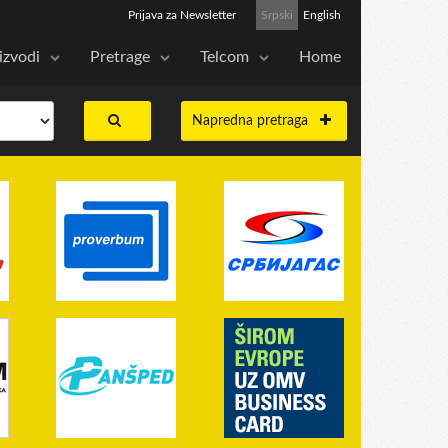
Prijava za Newsletter
Srpski
English
izvodi
Pretrage
Telcom
Home
Napredna pretraga