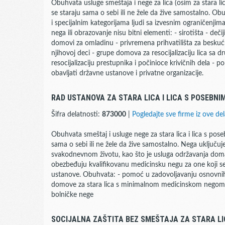
Obuhvata usluge smeštaja i nege za lica (osim za stara l
se staraju sama o sebi ili ne žele da žive samostalno. O
i specijalnim kategorijama ljudi sa izvesnim ograničenjim
nega ili obrazovanje nisu bitni elementi: - sirotišta - deči
domovi za omladinu - privremena prihvatilišta za besku
njihovoj deci - grupe domova za resocijalizaciju lica sa 
resocijalizaciju prestupnika i počinioce krivičnih dela -
obavljati državne ustanove i privatne organizacije.
RAD USTANOVA ZA STARA LICA I LICA S POSEBN
Šifra delatnosti:
873000
|
Pogledajte sve firme iz ove del
Obuhvata smeštaj i usluge nege za stara lica i lica s pos
sama o sebi ili ne žele da žive samostalno. Nega uključu
svakodnevnom životu, kao što je usluga održavanja doma
obezbeđuju kvalifikovanu medicinsku negu za one koji se
ustanove. Obuhvata: - pomoć u zadovoljavanju osnovnih 
domove za stara lica s minimalnom medicinskom negom -
bolničke nege
SOCIJALNA ZAŠTITA BEZ SMEŠTAJA ZA STARA LI