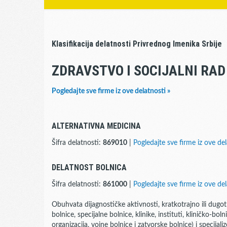
Klasifikacija delatnosti Privrednog Imenika Srbije
ZDRAVSTVO I SOCIJALNI RAD
Pogledajte sve firme iz ove delatnosti »
ALTERNATIVNA MEDICINA
Šifra delatnosti:
869010
|
Pogledajte sve firme iz ove del
DELATNOST BOLNICA
Šifra delatnosti:
861000
|
Pogledajte sve firme iz ove del
Obuhvata dijagnostičke aktivnosti, kratkotrajno ili dugo
bolnice, specijalne bolnice, klinike, instituti, kliničko-boln
organizacija, vojne bolnice i zatvorske bolnice) i specijal