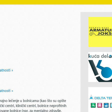
atnosti »
atnosti »
trajno lečenje u bolnicama (kao što su opšte
ički centri, klinički centri, bolnice neprofitnih
izovane bolnice (npr. za mentalno zdravlje,