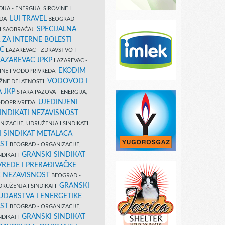
IJA - ENERGIJA, SIROVINE I
LUI TRAVEL
EDA
BEOGRAD -
SPECIJALNA
I SAOBRAĆAJ
 ZA INTERNE BOLESTI
C
LAZAREVAC - ZDRAVSTVO I
LAZAREVAC JPKP
LAZAREVAC -
EKODIM
VINE I VODOPRIVREDA
VODOVOD I
UŽNE DELATNOSTI
 JKP
STARA PAZOVA - ENERGIJA,
UJEDINJENI
VODOPRIVREDA
INDIKATI NEZAVISNOST
IZACIJE, UDRUŽENJA I SINDIKATI
 SINDIKAT METALACA
ST
BEOGRAD - ORGANIZACIJE,
GRANSKI SINDIKAT
NDIKATI
VREDE I PRERAĐIVAČKE
E NEZAVISNOST
BEOGRAD -
GRANSKI
DRUŽENJA I SINDIKATI
UDARSTVA I ENERGETIKE
ST
BEOGRAD - ORGANIZACIJE,
GRANSKI SINDIKAT
NDIKATI