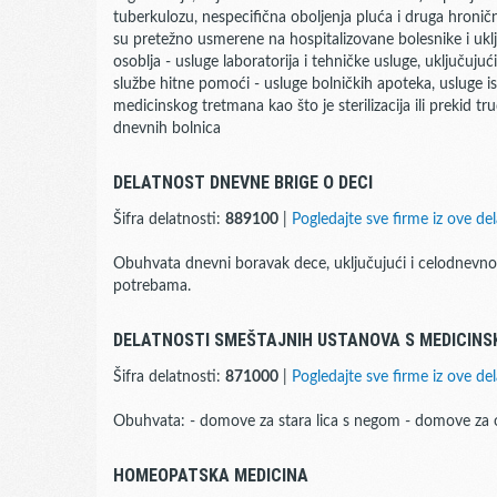
tuberkulozu, nespecifična oboljenja pluća i druga hronična 
su pretežno usmerene na hospitalizovane bolesnike i ukl
osoblja - usluge laboratorija i tehničke usluge, uključujući
službe hitne pomoći - usluge bolničkih apoteka, usluge i
medicinskog tretmana kao što je sterilizacija ili prekid t
dnevnih bolnica
DELATNOST DNEVNE BRIGE O DECI
Šifra delatnosti:
889100
|
Pogledajte sve firme iz ove del
Obuhvata dnevni boravak dece, uključujući i celodnevn
potrebama.
DELATNOSTI SMEŠTAJNIH USTANOVA S MEDICIN
Šifra delatnosti:
871000
|
Pogledajte sve firme iz ove del
Obuhvata: - domove za stara lica s negom - domove z
HOMEOPATSKA MEDICINA