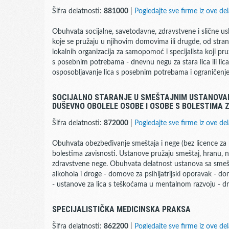
Šifra delatnosti:
881000
|
Pogledajte sve firme iz ove del
Obuhvata socijalne, savetodavne, zdravstvene i slične us
koje se pružaju u njihovim domovima ili drugde, od strane 
lokalnih organizacija za samopomoć i specijalista koji pruž
s posebnim potrebama - dnevnu negu za stara lica ili lic
osposobljavanje lica s posebnim potrebama i ograničen
SOCIJALNO STARANJE U SMEŠTAJNIM USTANOVAM
DUŠEVNO OBOLELE OSOBE I OSOBE S BOLESTIMA 
Šifra delatnosti:
872000
|
Pogledajte sve firme iz ove del
Obuhvata obezbeđivanje smeštaja i nege (bez licence za b
bolestima zavisnosti. Ustanove pružaju smeštaj, hranu, na
zdravstvene nege. Obuhvata delatnost ustanova sa smešt
alkohola i droge - domove za psihijatrijski oporavak - 
- ustanove za lica s teškoćama u mentalnom razvoju - d
SPECIJALISTIČKA MEDICINSKA PRAKSA
Šifra delatnosti:
862200
|
Pogledajte sve firme iz ove del