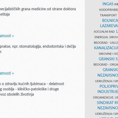
INGAS
INĐ
pecijalističkih grana medicine od strane doktora
VODOPRIVR
meštaja
TRANSPORT 
BOLNICA
LAZAREVA
SOCIJALNI RAD
atnosti »
ENERGIJA, SIRO
BEOGRAD - USL
prakse, npr. stomatologija, endodontska i dečija
KANALIZACIJA
r.
SIROVINE I 
GRANSKI S
BEOGRAD - ORGAN
GRANSKI
atnosti »
NEZAVISNO
UDRUŽENJA I SI
u o zdravlju kućnih ljubimaca - delatnost
POLJOPRI
 osoblja - kliničko-patološke i druge
INDUSTRIJ
voz obolelih životinja
ORGANIZACIJE, U
SINDIKAT R
NEZAVISNO
UDRUŽENJA I SI