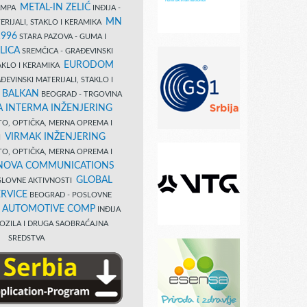
METAL-IN ZELIĆ
TAMPA
INĐIJA -
MN
ERIJALI, STAKLO I KERAMIKA
1996
STARA PAZOVA - GUMA I
LICA
SREMČICA - GRAĐEVINSKI
EURODOM
TAKLO I KERAMIKA
EVINSKI MATERIJALI, STAKLO I
 BALKAN
BEOGRAD - TRGOVINA
 INTERMA INŽENJERING
TO, OPTIČKA, MERNA OPREMA I
VIRMAK INŽENJERING
I
TO, OPTIČKA, MERNA OPREMA I
NOVA COMMUNICATIONS
GLOBAL
SLOVNE AKTIVNOSTI
RVICE
BEOGRAD - POSLOVNE
B AUTOMOTIVE COMP
INĐIJA
OZILA I DRUGA SAOBRAĆAJNA
SREDSTVA