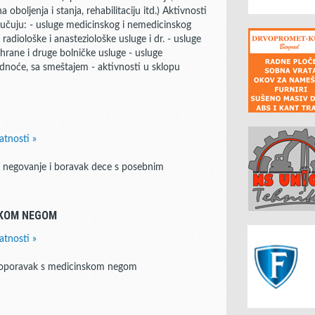
oboljenja i stanja, rehabilitaciju itd.) Aktivnosti
jučuju: - usluge medicinskog i nemedicinskog
 radiološke i anasteziološke usluge i dr. - usluge
shrane i druge bolničke usluge - usluge
rudnoće, sa smeštajem - aktivnosti u sklopu
atnosti »
o negovanje i boravak dece s posebnim
SKOM NEGOM
atnosti »
a oporavak s medicinskom negom