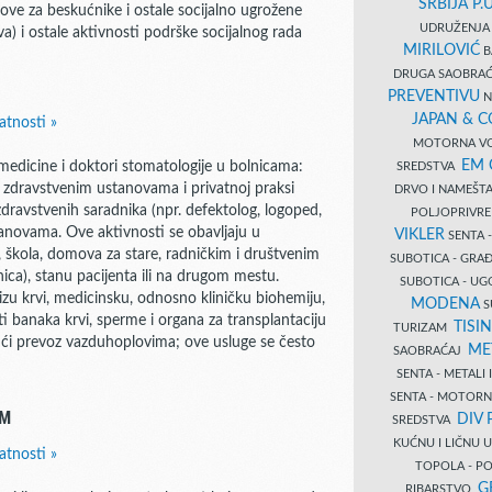
SRBIJA P.U
ove za beskućnike i ostale socijalno ugrožene
UDRUŽENJA 
va) i ostale aktivnosti podrške socijalnog rada
MIRILOVIĆ
B
DRUGA SAOBRAĆ
PREVENTIVU
N
JAPAN & 
atnosti »
MOTORNA VO
EM
medicine i doktori stomatologije u bolnicama:
SREDSTVA
u zdravstvenim ustanovama i privatnoj praksi
DRVO I NAMEŠT
zdravstvenih saradnika (npr. defektolog, logoped,
POLJOPRIVRE
stanovama. Ove aktivnosti se obavljaju u
VIKLER
SENTA 
 škola, domova za stare, radničkim i društvenim
SUBOTICA - GR
ica), stanu pacijenta ili na drugom mestu.
SUBOTICA - UG
lizu krvi, medicinsku, odnosno kliničku biohemiju,
MODENA
S
ti banaka krvi, sperme i organa za transplantaciju
TISI
TURIZAM
ujući prevoz vazduhoplovima; ove usluge se često
ME
SAOBRAĆAJ
SENTA - METALI
SENTA - MOTORN
EM
DIV 
SREDSTVA
KUĆNU I LIČNU
atnosti »
TOPOLA - PO
G
RIBARSTVO