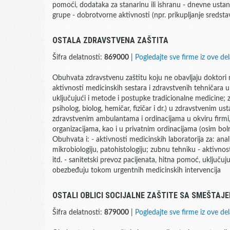
pomoći, dodataka za stanarinu ili ishranu - dnevne ustan
grupe - dobrotvorne aktivnosti (npr. prikupljanje sredsta
OSTALA ZDRAVSTVENA ZAŠTITA
Šifra delatnosti:
869000
|
Pogledajte sve firme iz ove del
Obuhvata zdravstvenu zaštitu koju ne obavljaju doktori 
aktivnosti medicinskih sestara i zdravstvenih tehničara 
uključujući i metode i postupke tradicionalne medicine; 
psiholog, biolog, hemičar, fizičar i dr.) u zdravstvenim u
zdravstvenim ambulantama i ordinacijama u okviru firmi,
organizacijama, kao i u privatnim ordinacijama (osim boln
Obuhvata i: - aktivnosti medicinskih laboratorija za: ana
mikrobiologiju, patohistologiju; zubnu tehniku - aktivnos
itd. - sanitetski prevoz pacijenata, hitna pomoć, uključ
obezbeđuju tokom urgentnih medicinskih intervencija
OSTALI OBLICI SOCIJALNE ZAŠTITE SA SMEŠTAJ
Šifra delatnosti:
879000
|
Pogledajte sve firme iz ove del