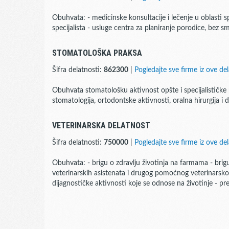
Obuhvata: - medicinske konsultacije i lečenje u oblasti s
specijalista - usluge centra za planiranje porodice, bez s
STOMATOLOŠKA PRAKSA
Šifra delatnosti:
862300
|
Pogledajte sve firme iz ove del
Obuhvata stomatološku aktivnost opšte i specijalističke 
stomatologija, ortodontske aktivnosti, oralna hirurgija i d
VETERINARSKA DELATNOST
Šifra delatnosti:
750000
|
Pogledajte sve firme iz ove del
Obuhvata: - brigu o zdravlju životinja na farmama - brig
veterinarskih asistenata i drugog pomoćnog veterinarskog
dijagnostičke aktivnosti koje se odnose na životinje - pre