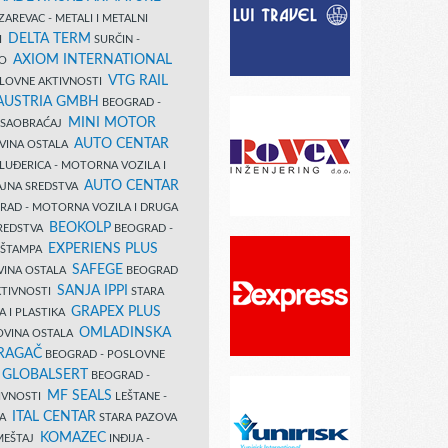
AREVAC - METALI I METALNI
DELTA TERM
DI
SURČIN -
AXIOM INTERNATIONAL
VO
VTG RAIL
SLOVNE AKTIVNOSTI
 AUSTRIA GMBH
BEOGRAD -
MINI MOTOR
I SAOBRAĆAJ
AUTO CENTAR
OVINA OSTALA
LUĐERICA - MOTORNA VOZILA I
AUTO CENTAR
AJNA SREDSTVA
AD - MOTORNA VOZILA I DRUGA
BEOKOLP
REDSTVA
BEOGRAD -
EXPERIENS PLUS
I ŠTAMPA
SAFEGE
VINA OSTALA
BEOGRAD
SANJA IPPI
KTIVNOSTI
STARA
GRAPEX PLUS
A I PLASTIKA
OMLADINSKA
OVINA OSTALA
RAGAČ
BEOGRAD - POSLOVNE
GLOBALSERT
I
BEOGRAD -
MF SEALS
IVNOSTI
LEŠTANE -
ITAL CENTAR
LA
STARA PAZOVA
KOMAZEC
AMEŠTAJ
INĐIJA -