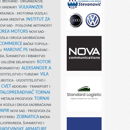
.
BEOGRAD - ORGANIZACIJE,
VULKANIZER
I SINDIKATI
ATAJNICA - MOTORNA VOZILA I
INSTITUT ZA
AJNA SREDSTVA
OVI SAD - POSLOVNE AKTIVNOSTI
COREA MOTORS
NOVI SAD -
ZILA I DRUGA SAOBRAĆAJNA
 COMMERCE
BAČKA TOPOLA -
MAROVIĆ PS
AJ
TREŠNJEVAC -
DA, ŠUMARSTVO I RIBARSTVO
ROTOR
- USLUŽNE DELATNOSTI
ALEKSANDER A
AĐEVINARSTVO
VILA
OSTITELJSTVO I TURIZAM
UBOTICA - UGOSTITELJSTVO I
N CVET
ADORJAN - TRANSPORT I
TALOPRERAĐIVAČ TORNAI
TORNAI
 I METALNI PROIZVODI
A VOZILA I DRUGA SAOBRAĆAJNA
PAPIR
NOVI SAD - PROIZVODI ZA
ZOBNATICA
 UPOTREBU
BAČKA
LJOPRIVREDA, ŠUMARSTVO I
RAĐEVINSKE ARMATURE