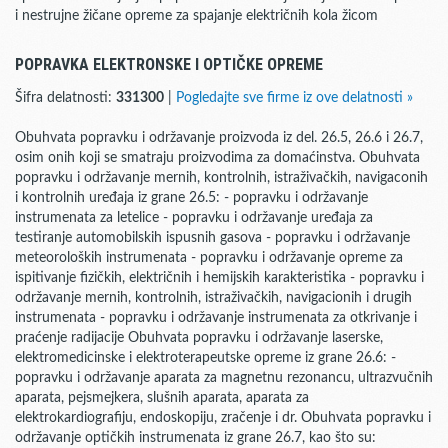
i nestrujne žičane opreme za spajanje električnih kola žicom
POPRAVKA ELEKTRONSKE I OPTIČKE OPREME
Šifra delatnosti:
331300
|
Pogledajte sve firme iz ove delatnosti »
Obuhvata popravku i održavanje proizvoda iz del. 26.5, 26.6 i 26.7,
osim onih koji se smatraju proizvodima za domaćinstva. Obuhvata
popravku i održavanje mernih, kontrolnih, istraživačkih, navigaconih
i kontrolnih uređaja iz grane 26.5: - popravku i održavanje
instrumenata za letelice - popravku i održavanje uređaja za
testiranje automobilskih ispusnih gasova - popravku i održavanje
meteoroloških instrumenata - popravku i održavanje opreme za
ispitivanje fizičkih, električnih i hemijskih karakteristika - popravku i
održavanje mernih, kontrolnih, istraživačkih, navigacionih i drugih
instrumenata - popravku i održavanje instrumenata za otkrivanje i
praćenje radijacije Obuhvata popravku i održavanje laserske,
elektromedicinske i elektroterapeutske opreme iz grane 26.6: -
popravku i održavanje aparata za magnetnu rezonancu, ultrazvučnih
aparata, pejsmejkera, slušnih aparata, aparata za
elektrokardiografiju, endoskopiju, zračenje i dr. Obuhvata popravku i
održavanje optičkih instrumenata iz grane 26.7, kao što su: