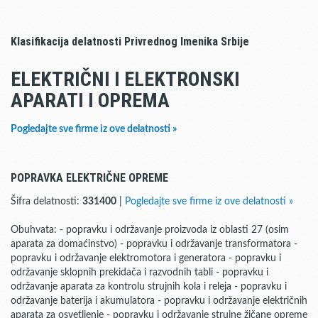
Klasifikacija delatnosti Privrednog Imenika Srbije
ELEKTRIČNI I ELEKTRONSKI
APARATI I OPREMA
Pogledajte sve firme iz ove delatnosti »
POPRAVKA ELEKTRIČNE OPREME
Šifra delatnosti:
331400
|
Pogledajte sve firme iz ove delatnosti »
Obuhvata: - popravku i održavanje proizvoda iz oblasti 27 (osim
aparata za domaćinstvo) - popravku i održavanje transformatora -
popravku i održavanje elektromotora i generatora - popravku i
održavanje sklopnih prekidača i razvodnih tabli - popravku i
održavanje aparata za kontrolu strujnih kola i releja - popravku i
održavanje baterija i akumulatora - popravku i održavanje električnih
aparata za osvetljenje - popravku i održavanje strujne žičane opreme