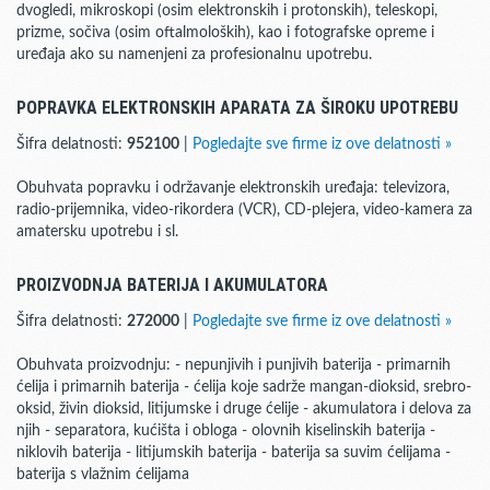
dvogledi, mikroskopi (osim elektronskih i protonskih), teleskopi,
prizme, sočiva (osim oftalmoloških), kao i fotografske opreme i
uređaja ako su namenjeni za profesionalnu upotrebu.
POPRAVKA ELEKTRONSKIH APARATA ZA ŠIROKU UPOTREBU
Šifra delatnosti:
952100
|
Pogledajte sve firme iz ove delatnosti »
Obuhvata popravku i održavanje elektronskih uređaja: televizora,
radio-prijemnika, video-rikordera (VCR), CD-plejera, video-kamera za
amatersku upotrebu i sl.
PROIZVODNJA BATERIJA I AKUMULATORA
Šifra delatnosti:
272000
|
Pogledajte sve firme iz ove delatnosti »
Obuhvata proizvodnju: - nepunjivih i punjivih baterija - primarnih
ćelija i primarnih baterija - ćelija koje sadrže mangan-dioksid, srebro-
oksid, živin dioksid, litijumske i druge ćelije - akumulatora i delova za
njih - separatora, kućišta i obloga - olovnih kiselinskih baterija -
niklovih baterija - litijumskih baterija - baterija sa suvim ćelijama -
baterija s vlažnim ćelijama