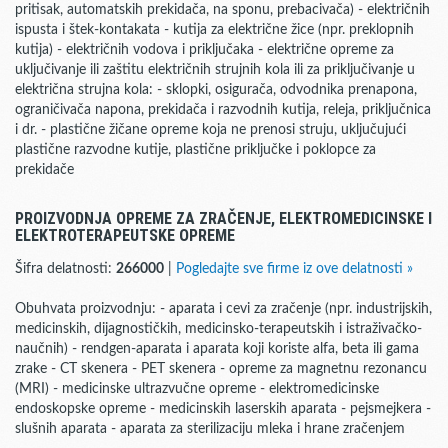
pritisak, automatskih prekidača, na sponu, prebacivača) - električnih
ispusta i štek-kontakata - kutija za električne žice (npr. preklopnih
kutija) - električnih vodova i priključaka - električne opreme za
uključivanje ili zaštitu električnih strujnih kola ili za priključivanje u
električna strujna kola: - sklopki, osigurača, odvodnika prenapona,
ograničivača napona, prekidača i razvodnih kutija, releja, priključnica
i dr. - plastične žičane opreme koja ne prenosi struju, uključujući
plastične razvodne kutije, plastične priključke i poklopce za
prekidače
PROIZVODNJA OPREME ZA ZRAČENJE, ELEKTROMEDICINSKE I
ELEKTROTERAPEUTSKE OPREME
Šifra delatnosti:
266000
|
Pogledajte sve firme iz ove delatnosti »
Obuhvata proizvodnju: - aparata i cevi za zračenje (npr. industrijskih,
medicinskih, dijagnostičkih, medicinsko-terapeutskih i istraživačko-
naučnih) - rendgen-aparata i aparata koji koriste alfa, beta ili gama
zrake - CT skenera - PET skenera - opreme za magnetnu rezonancu
(MRI) - medicinske ultrazvučne opreme - elektromedicinske
endoskopske opreme - medicinskih laserskih aparata - pejsmejkera -
slušnih aparata - aparata za sterilizaciju mleka i hrane zračenjem