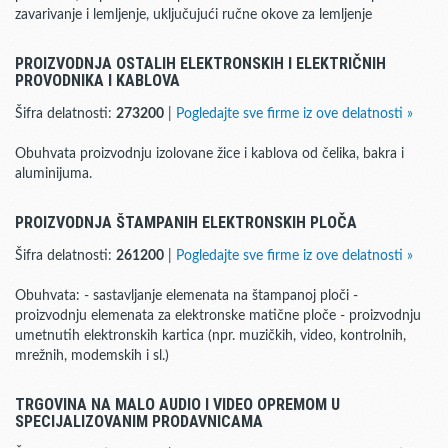
zavarivanje i lemljenje, uključujući ručne okove za lemljenje
PROIZVODNJA OSTALIH ELEKTRONSKIH I ELEKTRIČNIH
PROVODNIKA I KABLOVA
Šifra delatnosti:
273200
|
Pogledajte sve firme iz ove delatnosti »
Obuhvata proizvodnju izolovane žice i kablova od čelika, bakra i
aluminijuma.
PROIZVODNJA ŠTAMPANIH ELEKTRONSKIH PLOČA
Šifra delatnosti:
261200
|
Pogledajte sve firme iz ove delatnosti »
Obuhvata: - sastavljanje elemenata na štampanoj ploči -
proizvodnju elemenata za elektronske matične ploče - proizvodnju
umetnutih elektronskih kartica (npr. muzičkih, video, kontrolnih,
mrežnih, modemskih i sl.)
TRGOVINA NA MALO AUDIO I VIDEO OPREMOM U
SPECIJALIZOVANIM PRODAVNICAMA