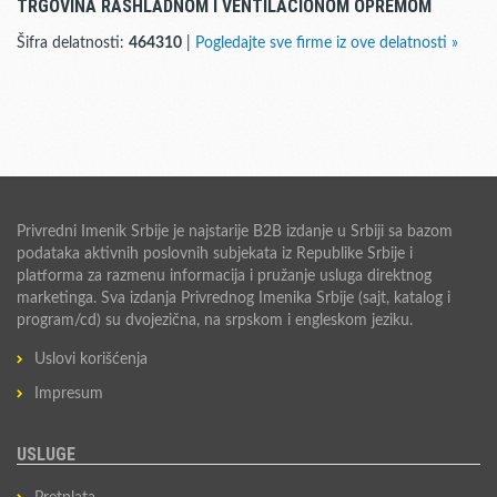
TRGOVINA RASHLADNOM I VENTILACIONOM OPREMOM
Šifra delatnosti:
464310
|
Pogledajte sve firme iz ove delatnosti »
Privredni Imenik Srbije je najstarije B2B izdanje u Srbiji sa bazom
podataka aktivnih poslovnih subjekata iz Republike Srbije i
platforma za razmenu informacija i pružanje usluga direktnog
marketinga. Sva izdanja Privrednog Imenika Srbije (sajt, katalog i
program/cd) su dvojezična, na srpskom i engleskom jeziku.
Uslovi korišćenja
Impresum
USLUGE