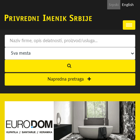
Srpski
English
Napredna pretraga