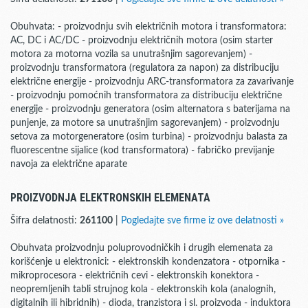
Obuhvata: - proizvodnju svih električnih motora i transformatora:
AC, DC i AC/DC - proizvodnju električnih motora (osim starter
motora za motorna vozila sa unutrašnjim sagorevanjem) -
proizvodnju transformatora (regulatora za napon) za distribuciju
električne energije - proizvodnju ARC-transformatora za zavarivanje
- proizvodnju pomoćnih transformatora za distribuciju električne
energije - proizvodnju generatora (osim alternatora s baterijama na
punjenje, za motore sa unutrašnjim sagorevanjem) - proizvodnju
setova za motorgeneratore (osim turbina) - proizvodnju balasta za
fluorescentne sijalice (kod transformatora) - fabričko previjanje
navoja za električne aparate
PROIZVODNJA ELEKTRONSKIH ELEMENATA
Šifra delatnosti:
261100
|
Pogledajte sve firme iz ove delatnosti »
Obuhvata proizvodnju poluprovodničkih i drugih elemenata za
korišćenje u elektronici: - elektronskih kondenzatora - otpornika -
mikroprocesora - električnih cevi - elektronskih konektora -
neopremljenih tabli strujnog kola - elektronskih kola (analognih,
digitalnih ili hibridnih) - dioda, tranzistora i sl. proizvoda - induktora