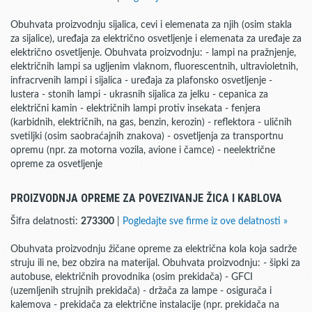
Obuhvata proizvodnju sijalica, cevi i elemenata za njih (osim stakla
za sijalice), uređaja za električno osvetljenje i elemenata za uređaje za
električno osvetljenje. Obuhvata proizvodnju: - lampi na pražnjenje,
električnih lampi sa ugljenim vlaknom, fluorescentnih, ultravioletnih,
infracrvenih lampi i sijalica - uređaja za plafonsko osvetljenje -
lustera - stonih lampi - ukrasnih sijalica za jelku - cepanica za
električni kamin - električnih lampi protiv insekata - fenjera
(karbidnih, električnih, na gas, benzin, kerozin) - reflektora - uličnih
svetiljki (osim saobraćajnih znakova) - osvetljenja za transportnu
opremu (npr. za motorna vozila, avione i čamce) - neelektrične
opreme za osvetljenje
PROIZVODNJA OPREME ZA POVEZIVANJE ŽICA I KABLOVA
Šifra delatnosti:
273300
|
Pogledajte sve firme iz ove delatnosti »
Obuhvata proizvodnju žičane opreme za električna kola koja sadrže
struju ili ne, bez obzira na materijal. Obuhvata proizvodnju: - šipki za
autobuse, električnih provodnika (osim prekidača) - GFCI
(uzemljenih strujnih prekidača) - držača za lampe - osigurača i
kalemova - prekidača za električne instalacije (npr. prekidača na