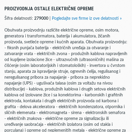
PROIZVODNJA OSTALE ELEKTRIČNE OPREME
Šifra delatnosti:
279000
|
Pogledajte sve firme iz ove delatnosti »
Obuhvata proizvodnju različite električne opreme, osim motora,
generatora i transformatora, baterija i akumulatora, žičanih
proizvoda, svetleće opreme i kućnih aparata. Obuhvata proizvodnju:
- fiksnih punjača baterija - električnih uređaja za otvaranje i
zatvaranje vrata - električnih zvona - produžnih kablova napravljenih
od kupljene izolacione žice - ultrazvučnih (ultrasoničnih) mašina za
čišćenje (osim laboratorijskih i stomatoloških) - invertora u čvrstom
stanju, aparata za ispravljanje struje, ogrevnih ćelija, regulisanog i
neregulisanog pribora za napajanje - pribora za neprekidno
napajanje (UPS) - ugušivača talasa (osim za voltažu na nivou
distribucije) - kablova, produžnih kablova i drugih setova električnih
kablova od izolovane žice i sa konektorima - karbonskih i grafitnih
elektroda, kontakata i drugih električnih proizvoda od karbona i
grafita - delova akceleratora - električnih kondenzatora, otpornika i
sličnih elemenata - elektromagneta - sirena - elektronskih semafora
- električnih znakova - električne opreme za signalizaciju ili
uređivanje saobraćaja - električnih izolatora (osim od stakla i
porculana) i opreme od neplemenitih metala - električne opreme za