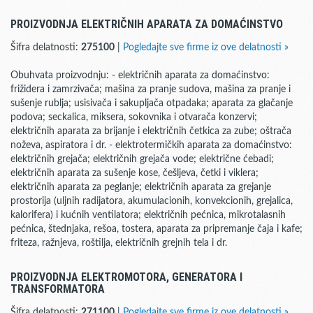
PROIZVODNJA ELEKTRIČNIH APARATA ZA DOMAĆINSTVO
Šifra delatnosti:
275100
|
Pogledajte sve firme iz ove delatnosti »
Obuhvata proizvodnju: - električnih aparata za domaćinstvo:
frižidera i zamrzivača; mašina za pranje sudova, mašina za pranje i
sušenje rublja; usisivača i sakupljača otpadaka; aparata za glačanje
podova; seckalica, miksera, sokovnika i otvarača konzervi;
električnih aparata za brijanje i električnih četkica za zube; oštrača
noževa, aspiratora i dr. - elektrotermičkih aparata za domaćinstvo:
električnih grejača; električnih grejača vode; električne ćebadi;
električnih aparata za sušenje kose, češljeva, četki i viklera;
električnih aparata za peglanje; električnih aparata za grejanje
prostorija (uljnih radijatora, akumulacionih, konvekcionih, grejalica,
kalorifera) i kućnih ventilatora; električnih pećnica, mikrotalasnih
pećnica, štednjaka, rešoa, tostera, aparata za pripremanje čaja i kafe;
friteza, ražnjeva, roštilja, električnih grejnih tela i dr.
PROIZVODNJA ELEKTROMOTORA, GENERATORA I
TRANSFORMATORA
Šifra delatnosti:
271100
|
Pogledajte sve firme iz ove delatnosti »