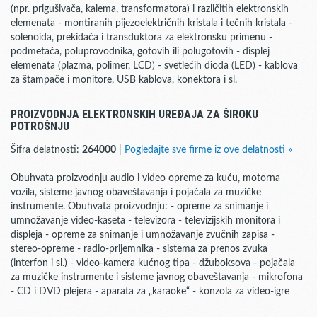
(npr. prigušivača, kalema, transformatora) i različitih elektronskih
elemenata - montiranih pijezoelektričnih kristala i tečnih kristala -
solenoida, prekidača i transduktora za elektronsku primenu -
podmetača, poluprovodnika, gotovih ili polugotovih - displej
elemenata (plazma, polimer, LCD) - svetlećih dioda (LED) - kablova
za štampače i monitore, USB kablova, konektora i sl.
PROIZVODNJA ELEKTRONSKIH UREĐAJA ZA ŠIROKU
POTROŠNJU
Šifra delatnosti:
264000
|
Pogledajte sve firme iz ove delatnosti »
Obuhvata proizvodnju audio i video opreme za kuću, motorna
vozila, sisteme javnog obaveštavanja i pojačala za muzičke
instrumente. Obuhvata proizvodnju: - opreme za snimanje i
umnožavanje video-kaseta - televizora - televizijskih monitora i
displeja - opreme za snimanje i umnožavanje zvučnih zapisa -
stereo-opreme - radio-prijemnika - sistema za prenos zvuka
(interfon i sl.) - video-kamera kućnog tipa - džuboksova - pojačala
za muzičke instrumente i sisteme javnog obaveštavanja - mikrofona
- CD i DVD plejera - aparata za „karaoke“ - konzola za video-igre