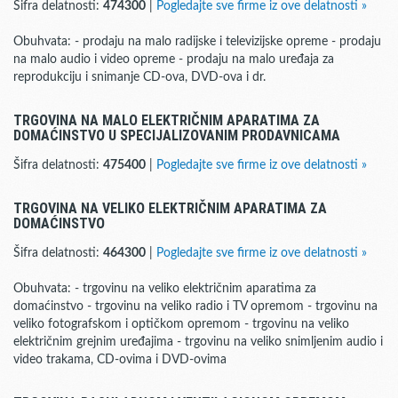
Šifra delatnosti:
474300
|
Pogledajte sve firme iz ove delatnosti »
Obuhvata: - prodaju na malo radijske i televizijske opreme - prodaju
na malo audio i video opreme - prodaju na malo uređaja za
reprodukciju i snimanje CD-ova, DVD-ova i dr.
TRGOVINA NA MALO ELEKTRIČNIM APARATIMA ZA
DOMAĆINSTVO U SPECIJALIZOVANIM PRODAVNICAMA
Šifra delatnosti:
475400
|
Pogledajte sve firme iz ove delatnosti »
TRGOVINA NA VELIKO ELEKTRIČNIM APARATIMA ZA
DOMAĆINSTVO
Šifra delatnosti:
464300
|
Pogledajte sve firme iz ove delatnosti »
Obuhvata: - trgovinu na veliko električnim aparatima za
domaćinstvo - trgovinu na veliko radio i TV opremom - trgovinu na
veliko fotografskom i optičkom opremom - trgovinu na veliko
električnim grejnim uređajima - trgovinu na veliko snimljenim audio i
video trakama, CD-ovima i DVD-ovima