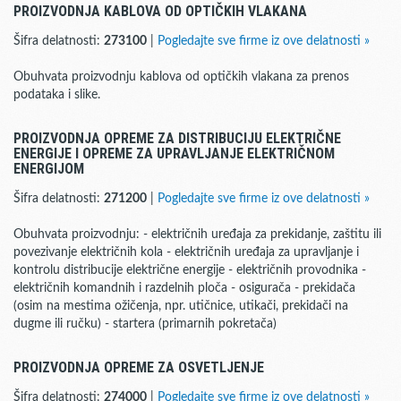
PROIZVODNJA KABLOVA OD OPTIČKIH VLAKANA
Šifra delatnosti:
273100
|
Pogledajte sve firme iz ove delatnosti »
Obuhvata proizvodnju kablova od optičkih vlakana za prenos
podataka i slike.
PROIZVODNJA OPREME ZA DISTRIBUCIJU ELEKTRIČNE
ENERGIJE I OPREME ZA UPRAVLJANJE ELEKTRIČNOM
ENERGIJOM
Šifra delatnosti:
271200
|
Pogledajte sve firme iz ove delatnosti »
Obuhvata proizvodnju: - električnih uređaja za prekidanje, zaštitu ili
povezivanje električnih kola - električnih uređaja za upravljanje i
kontrolu distribucije električne energije - električnih provodnika -
električnih komandnih i razdelnih ploča - osigurača - prekidača
(osim na mestima ožičenja, npr. utičnice, utikači, prekidači na
dugme ili ručku) - startera (primarnih pokretača)
PROIZVODNJA OPREME ZA OSVETLJENJE
Šifra delatnosti:
274000
|
Pogledajte sve firme iz ove delatnosti »