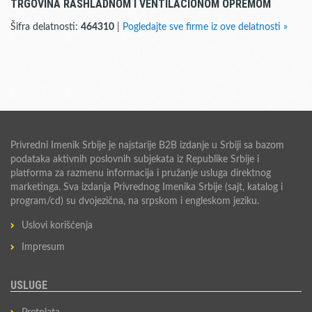
TRGOVINA RASHLADNOM I VENTILACIONOM OPREMOM
Šifra delatnosti:
464310
|
Pogledajte sve firme iz ove delatnosti »
Privredni Imenik Srbije je najstarije B2B izdanje u Srbiji sa bazom
podataka aktivnih poslovnih subjekata iz Republike Srbije i
platforma za razmenu informacija i pružanje usluga direktnog
marketinga. Sva izdanja Privrednog Imenika Srbije (sajt, katalog i
program/cd) su dvojezična, na srpskom i engleskom jeziku.
Uslovi korišćenja
Impresum
USLUGE