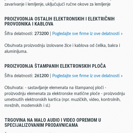
zavarivanje i lemljenje, uključujući ručne okove za lemljenje
PROIZVODNJA OSTALIH ELEKTRONSKIH I ELEKTRIČNIH
PROVODNIKA I KABLOVA
Šifra delatnosti:
273200
|
Pogledajte sve firme iz ove delatnosti »
Obuhvata proizvodnju izolovane žice i kablova od čelika, bakra i
aluminijuma.
PROIZVODNJA ŠTAMPANIH ELEKTRONSKIH PLOČA
Šifra delatnosti:
261200
|
Pogledajte sve firme iz ove delatnosti »
Obuhvata: - sastavljanje elemenata na štampanoj ploči -
proizvodnju elemenata za elektronske matične ploče - proizvodnju
umetnutih elektronskih kartica (npr. muzičkih, video, kontrolnih,
mrežnih, modemskih i sl.)
TRGOVINA NA MALO AUDIO I VIDEO OPREMOM U
SPECIJALIZOVANIM PRODAVNICAMA