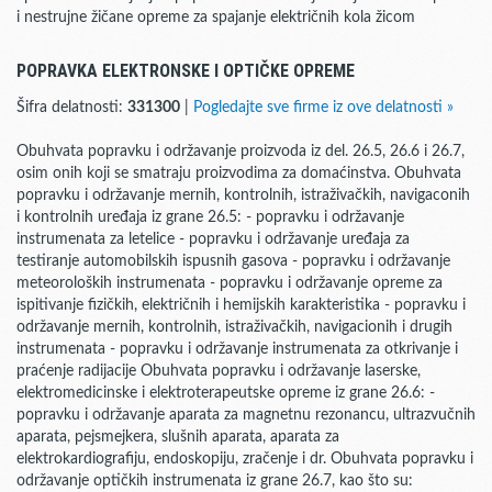
i nestrujne žičane opreme za spajanje električnih kola žicom
POPRAVKA ELEKTRONSKE I OPTIČKE OPREME
Šifra delatnosti:
331300
|
Pogledajte sve firme iz ove delatnosti »
Obuhvata popravku i održavanje proizvoda iz del. 26.5, 26.6 i 26.7,
osim onih koji se smatraju proizvodima za domaćinstva. Obuhvata
popravku i održavanje mernih, kontrolnih, istraživačkih, navigaconih
i kontrolnih uređaja iz grane 26.5: - popravku i održavanje
instrumenata za letelice - popravku i održavanje uređaja za
testiranje automobilskih ispusnih gasova - popravku i održavanje
meteoroloških instrumenata - popravku i održavanje opreme za
ispitivanje fizičkih, električnih i hemijskih karakteristika - popravku i
održavanje mernih, kontrolnih, istraživačkih, navigacionih i drugih
instrumenata - popravku i održavanje instrumenata za otkrivanje i
praćenje radijacije Obuhvata popravku i održavanje laserske,
elektromedicinske i elektroterapeutske opreme iz grane 26.6: -
popravku i održavanje aparata za magnetnu rezonancu, ultrazvučnih
aparata, pejsmejkera, slušnih aparata, aparata za
elektrokardiografiju, endoskopiju, zračenje i dr. Obuhvata popravku i
održavanje optičkih instrumenata iz grane 26.7, kao što su: