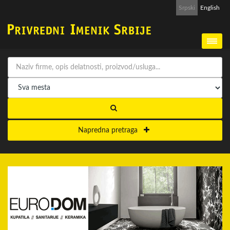
Srpski
English
Napredna pretraga