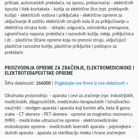
pritisak, automatskih prekidača, na sponu, prebacivača) - električnih
ispusta i štek-kontakata - kutija za električne žice (npr. preklopnih
kutija) - električnih vodova i priključaka - električne opreme za
uključivanje ili zaštitu električnih strujnih kola ili za priključivanje u
električna strujna kola: - sklopki, osigurača, odvodnika prenapona,
ograničivača napona, prekidača i razvodnih kutija, releja, priključnica
i dr. - plastične žičane opreme koja ne prenosi struju, uključujući
plastične razvodne kutije, plastične priključke i poklopce za
prekidače
PROIZVODNJA OPREME ZA ZRAČENJE, ELEKTROMEDICINSKE I
ELEKTROTERAPEUTSKE OPREME
Šifra delatnosti:
266000
|
Pogledajte sve firme iz ove delatnosti »
Obuhvata proizvodnju: - aparata i cevi za zračenje (npr. industrijskih,
medicinskih, dijagnostičkih, medicinsko-terapeutskih i istraživačko-
naučnih) - rendgen-aparata i aparata koji koriste alfa, beta ili gama
zrake - CT skenera - PET skenera - opreme za magnetnu rezonancu
(MRI) - medicinske ultrazvučne opreme - elektromedicinske
endoskopske opreme - medicinskih laserskih aparata - pejsmejkera -
slušnih aparata - aparata za sterilizaciju mleka i hrane zračenjem