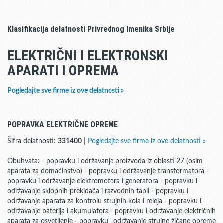
Klasifikacija delatnosti Privrednog Imenika Srbije
ELEKTRIČNI I ELEKTRONSKI
APARATI I OPREMA
Pogledajte sve firme iz ove delatnosti »
POPRAVKA ELEKTRIČNE OPREME
Šifra delatnosti:
331400
|
Pogledajte sve firme iz ove delatnosti »
Obuhvata: - popravku i održavanje proizvoda iz oblasti 27 (osim
aparata za domaćinstvo) - popravku i održavanje transformatora -
popravku i održavanje elektromotora i generatora - popravku i
održavanje sklopnih prekidača i razvodnih tabli - popravku i
održavanje aparata za kontrolu strujnih kola i releja - popravku i
održavanje baterija i akumulatora - popravku i održavanje električnih
aparata za osvetljenje - popravku i održavanje strujne žičane opreme