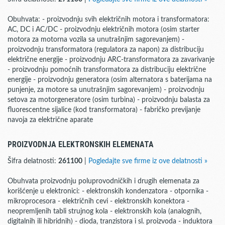
Obuhvata: - proizvodnju svih električnih motora i transformatora:
AC, DC i AC/DC - proizvodnju električnih motora (osim starter
motora za motorna vozila sa unutrašnjim sagorevanjem) -
proizvodnju transformatora (regulatora za napon) za distribuciju
električne energije - proizvodnju ARC-transformatora za zavarivanje
- proizvodnju pomoćnih transformatora za distribuciju električne
energije - proizvodnju generatora (osim alternatora s baterijama na
punjenje, za motore sa unutrašnjim sagorevanjem) - proizvodnju
setova za motorgeneratore (osim turbina) - proizvodnju balasta za
fluorescentne sijalice (kod transformatora) - fabričko previjanje
navoja za električne aparate
PROIZVODNJA ELEKTRONSKIH ELEMENATA
Šifra delatnosti:
261100
|
Pogledajte sve firme iz ove delatnosti »
Obuhvata proizvodnju poluprovodničkih i drugih elemenata za
korišćenje u elektronici: - elektronskih kondenzatora - otpornika -
mikroprocesora - električnih cevi - elektronskih konektora -
neopremljenih tabli strujnog kola - elektronskih kola (analognih,
digitalnih ili hibridnih) - dioda, tranzistora i sl. proizvoda - induktora