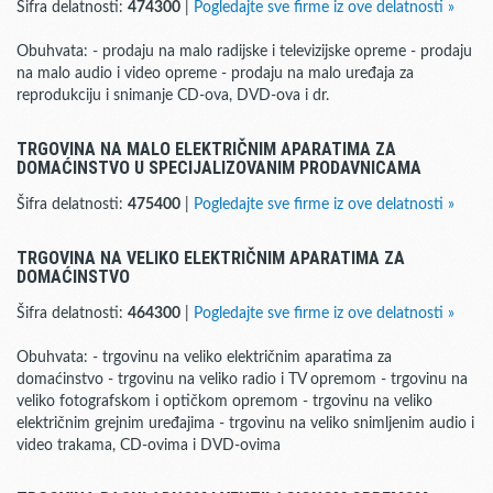
Šifra delatnosti:
474300
|
Pogledajte sve firme iz ove delatnosti »
Obuhvata: - prodaju na malo radijske i televizijske opreme - prodaju
na malo audio i video opreme - prodaju na malo uređaja za
reprodukciju i snimanje CD-ova, DVD-ova i dr.
TRGOVINA NA MALO ELEKTRIČNIM APARATIMA ZA
DOMAĆINSTVO U SPECIJALIZOVANIM PRODAVNICAMA
Šifra delatnosti:
475400
|
Pogledajte sve firme iz ove delatnosti »
TRGOVINA NA VELIKO ELEKTRIČNIM APARATIMA ZA
DOMAĆINSTVO
Šifra delatnosti:
464300
|
Pogledajte sve firme iz ove delatnosti »
Obuhvata: - trgovinu na veliko električnim aparatima za
domaćinstvo - trgovinu na veliko radio i TV opremom - trgovinu na
veliko fotografskom i optičkom opremom - trgovinu na veliko
električnim grejnim uređajima - trgovinu na veliko snimljenim audio i
video trakama, CD-ovima i DVD-ovima