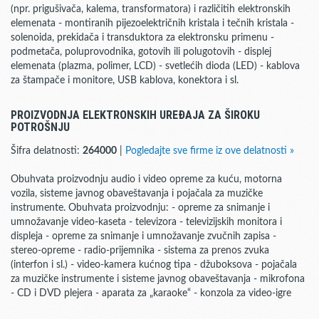
(npr. prigušivača, kalema, transformatora) i različitih elektronskih
elemenata - montiranih pijezoelektričnih kristala i tečnih kristala -
solenoida, prekidača i transduktora za elektronsku primenu -
podmetača, poluprovodnika, gotovih ili polugotovih - displej
elemenata (plazma, polimer, LCD) - svetlećih dioda (LED) - kablova
za štampače i monitore, USB kablova, konektora i sl.
PROIZVODNJA ELEKTRONSKIH UREĐAJA ZA ŠIROKU
POTROŠNJU
Šifra delatnosti:
264000
|
Pogledajte sve firme iz ove delatnosti »
Obuhvata proizvodnju audio i video opreme za kuću, motorna
vozila, sisteme javnog obaveštavanja i pojačala za muzičke
instrumente. Obuhvata proizvodnju: - opreme za snimanje i
umnožavanje video-kaseta - televizora - televizijskih monitora i
displeja - opreme za snimanje i umnožavanje zvučnih zapisa -
stereo-opreme - radio-prijemnika - sistema za prenos zvuka
(interfon i sl.) - video-kamera kućnog tipa - džuboksova - pojačala
za muzičke instrumente i sisteme javnog obaveštavanja - mikrofona
- CD i DVD plejera - aparata za „karaoke“ - konzola za video-igre