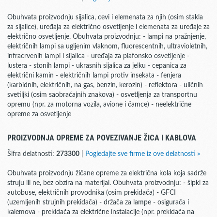
Obuhvata proizvodnju sijalica, cevi i elemenata za njih (osim stakla
za sijalice), uređaja za električno osvetljenje i elemenata za uređaje za
električno osvetljenje. Obuhvata proizvodnju: - lampi na pražnjenje,
električnih lampi sa ugljenim vlaknom, fluorescentnih, ultravioletnih,
infracrvenih lampi i sijalica - uređaja za plafonsko osvetljenje -
lustera - stonih lampi - ukrasnih sijalica za jelku - cepanica za
električni kamin - električnih lampi protiv insekata - fenjera
(karbidnih, električnih, na gas, benzin, kerozin) - reflektora - uličnih
svetiljki (osim saobraćajnih znakova) - osvetljenja za transportnu
opremu (npr. za motorna vozila, avione i čamce) - neelektrične
opreme za osvetljenje
PROIZVODNJA OPREME ZA POVEZIVANJE ŽICA I KABLOVA
Šifra delatnosti:
273300
|
Pogledajte sve firme iz ove delatnosti »
Obuhvata proizvodnju žičane opreme za električna kola koja sadrže
struju ili ne, bez obzira na materijal. Obuhvata proizvodnju: - šipki za
autobuse, električnih provodnika (osim prekidača) - GFCI
(uzemljenih strujnih prekidača) - držača za lampe - osigurača i
kalemova - prekidača za električne instalacije (npr. prekidača na