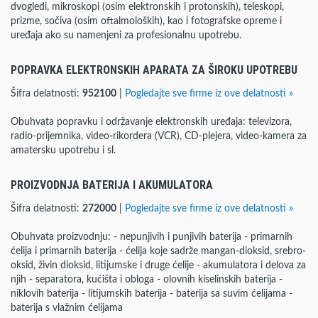
dvogledi, mikroskopi (osim elektronskih i protonskih), teleskopi,
prizme, sočiva (osim oftalmoloških), kao i fotografske opreme i
uređaja ako su namenjeni za profesionalnu upotrebu.
POPRAVKA ELEKTRONSKIH APARATA ZA ŠIROKU UPOTREBU
Šifra delatnosti:
952100
|
Pogledajte sve firme iz ove delatnosti »
Obuhvata popravku i održavanje elektronskih uređaja: televizora,
radio-prijemnika, video-rikordera (VCR), CD-plejera, video-kamera za
amatersku upotrebu i sl.
PROIZVODNJA BATERIJA I AKUMULATORA
Šifra delatnosti:
272000
|
Pogledajte sve firme iz ove delatnosti »
Obuhvata proizvodnju: - nepunjivih i punjivih baterija - primarnih
ćelija i primarnih baterija - ćelija koje sadrže mangan-dioksid, srebro-
oksid, živin dioksid, litijumske i druge ćelije - akumulatora i delova za
njih - separatora, kućišta i obloga - olovnih kiselinskih baterija -
niklovih baterija - litijumskih baterija - baterija sa suvim ćelijama -
baterija s vlažnim ćelijama