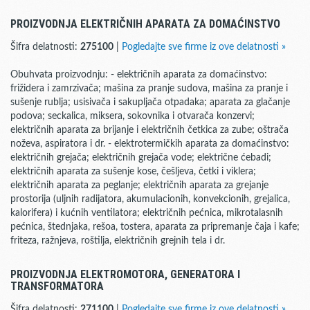
PROIZVODNJA ELEKTRIČNIH APARATA ZA DOMAĆINSTVO
Šifra delatnosti:
275100
|
Pogledajte sve firme iz ove delatnosti »
Obuhvata proizvodnju: - električnih aparata za domaćinstvo:
frižidera i zamrzivača; mašina za pranje sudova, mašina za pranje i
sušenje rublja; usisivača i sakupljača otpadaka; aparata za glačanje
podova; seckalica, miksera, sokovnika i otvarača konzervi;
električnih aparata za brijanje i električnih četkica za zube; oštrača
noževa, aspiratora i dr. - elektrotermičkih aparata za domaćinstvo:
električnih grejača; električnih grejača vode; električne ćebadi;
električnih aparata za sušenje kose, češljeva, četki i viklera;
električnih aparata za peglanje; električnih aparata za grejanje
prostorija (uljnih radijatora, akumulacionih, konvekcionih, grejalica,
kalorifera) i kućnih ventilatora; električnih pećnica, mikrotalasnih
pećnica, štednjaka, rešoa, tostera, aparata za pripremanje čaja i kafe;
friteza, ražnjeva, roštilja, električnih grejnih tela i dr.
PROIZVODNJA ELEKTROMOTORA, GENERATORA I
TRANSFORMATORA
Šifra delatnosti:
271100
|
Pogledajte sve firme iz ove delatnosti »