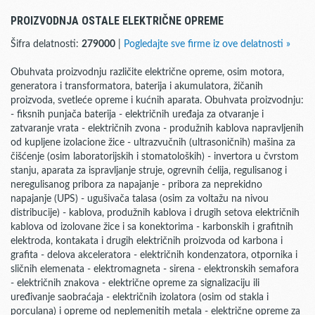
PROIZVODNJA OSTALE ELEKTRIČNE OPREME
Šifra delatnosti:
279000
|
Pogledajte sve firme iz ove delatnosti »
Obuhvata proizvodnju različite električne opreme, osim motora,
generatora i transformatora, baterija i akumulatora, žičanih
proizvoda, svetleće opreme i kućnih aparata. Obuhvata proizvodnju:
- fiksnih punjača baterija - električnih uređaja za otvaranje i
zatvaranje vrata - električnih zvona - produžnih kablova napravljenih
od kupljene izolacione žice - ultrazvučnih (ultrasoničnih) mašina za
čišćenje (osim laboratorijskih i stomatoloških) - invertora u čvrstom
stanju, aparata za ispravljanje struje, ogrevnih ćelija, regulisanog i
neregulisanog pribora za napajanje - pribora za neprekidno
napajanje (UPS) - ugušivača talasa (osim za voltažu na nivou
distribucije) - kablova, produžnih kablova i drugih setova električnih
kablova od izolovane žice i sa konektorima - karbonskih i grafitnih
elektroda, kontakata i drugih električnih proizvoda od karbona i
grafita - delova akceleratora - električnih kondenzatora, otpornika i
sličnih elemenata - elektromagneta - sirena - elektronskih semafora
- električnih znakova - električne opreme za signalizaciju ili
uređivanje saobraćaja - električnih izolatora (osim od stakla i
porculana) i opreme od neplemenitih metala - električne opreme za