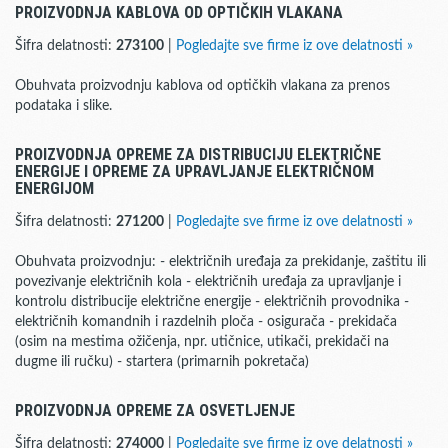
PROIZVODNJA KABLOVA OD OPTIČKIH VLAKANA
Šifra delatnosti:
273100
|
Pogledajte sve firme iz ove delatnosti »
Obuhvata proizvodnju kablova od optičkih vlakana za prenos
podataka i slike.
PROIZVODNJA OPREME ZA DISTRIBUCIJU ELEKTRIČNE
ENERGIJE I OPREME ZA UPRAVLJANJE ELEKTRIČNOM
ENERGIJOM
Šifra delatnosti:
271200
|
Pogledajte sve firme iz ove delatnosti »
Obuhvata proizvodnju: - električnih uređaja za prekidanje, zaštitu ili
povezivanje električnih kola - električnih uređaja za upravljanje i
kontrolu distribucije električne energije - električnih provodnika -
električnih komandnih i razdelnih ploča - osigurača - prekidača
(osim na mestima ožičenja, npr. utičnice, utikači, prekidači na
dugme ili ručku) - startera (primarnih pokretača)
PROIZVODNJA OPREME ZA OSVETLJENJE
Šifra delatnosti:
274000
|
Pogledajte sve firme iz ove delatnosti »