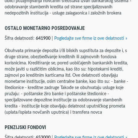
oblici pozajmljivanja novčanih sredstava izvan bankarskog sistema -
odobravanje stambenih kredita od strane specijalizovanih
nedepozitnih institucija - usluge zalagaonica i založnih brokera
OSTALO MONETARNO POSREDOVANJE
Šifra delatnosti:
641900
|
Pogledajte sve firme iz ove delatnosti »
Obuhvata primanje depozita i/ili bliskih supstituta za depozite i, s
druge strane, obezbeđivanje kreditnih ili zajmovnih fondova
korisnicima. Kreditiranje se, pored uobičajenih bankarskih kredita,
može javiti u različitim oblicima, kao što su: hipotekarni krediti,
zajmovi po kreditnim karticama itd. Ove delatnosti obavljaju
monetarne institucije, osim centralne banke, kao što su: - banke -
štedionice - kreditne zadruge Takođe se obuhvataju usluge koje
pružaju: - poštanske žiro banke i poštanske štedionice -
specijalizovane depozitne institucije za odobravanje stambenih
kredita - institucije koje obavljaju delatnost uputničkog prometa
(uplata/isplata novčanih uputnica) i transfera novca
PENZIJSKI FONDOVI
Šifra delatnosti:
653000
|
Pogledajte sve firme iz ove delatnosti »