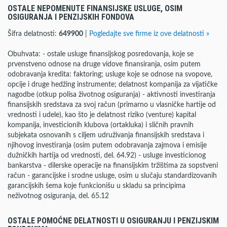
OSTALE NEPOMENUTE FINANSIJSKE USLUGE, OSIM
OSIGURANJA I PENZIJSKIH FONDOVA
Šifra delatnosti:
649900
|
Pogledajte sve firme iz ove delatnosti »
Obuhvata: - ostale usluge finansijskog posredovanja, koje se
prvenstveno odnose na druge vidove finansiranja, osim putem
odobravanja kredita: faktoring; usluge koje se odnose na svopove,
opcije i druge hedžing instrumente; delatnost kompanija za vijatičke
nagodbe (otkup polisa životnog osiguranja) - aktivnosti investiranja
finansijskih sredstava za svoj račun (primarno u vlasničke hartije od
vrednosti i udele), kao što je delatnost riziko (venture) kapital
kompanija, investicionih klubova (ortakluka) i sličnih pravnih
subjekata osnovanih s ciljem udruživanja finansijskih sredstava i
njihovog investiranja (osim putem odobravanja zajmova i emisije
dužničkih hartija od vrednosti, del. 64.92) - usluge investicionog
bankarstva - dilerske operacije na finansijskim tržištima za sopstveni
račun - garancijske i srodne usluge, osim u slučaju standardizovanih
garancijskih šema koje funkcionišu u skladu sa principima
neživotnog osiguranja, del. 65.12
OSTALE POMOĆNE DELATNOSTI U OSIGURANJU I PENZIJSKIM