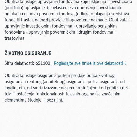
Obuhvata usluge upravljanja fondovima koje uključuju i investiciono
(portfolio) upravljanje, tj. ovlašćenje za donošenje investicionih
odluka na osnovu poverenih fondova (odluka o ulaganju sredstava
fonda ili trasta), na bazi provizije ili ugovorene naknade. Obuhvata: -
upravljanje investicionim fondovima - upravljanje penzijskim
fondovima - upravljanje povereničkim i drugim fondovima i
trastovima
ŽIVOTNO OSIGURANJE
Šifra delatnosti:
651100
|
Pogledajte sve firme iz ove delatnosti »
Obuhvata usluge osiguranja putem prodaje polisa životnog
osiguranja i rentnog (anuitetnog) osiguranja, polisa osiguranja od
invaliditeta, od smrti izazvane nesrećnim slučajem i od gubitka dela
tela ili oštećenja funkcionalnosti telesnih organa (sa značajnim
elementima štednje ili bez njih).