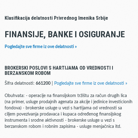
Klasifikacija delatnosti Privrednog Imenika Srbije
FINANSIJE, BANKE I OSIGURANJE
Pogledajte sve firme iz ove delatnosti »
BROKERSKI POSLOVI S HARTIJAMA OD VREDNOSTI I
BERZANSKOM ROBOM
Šifra delatnosti:
661200
|
Pogledajte sve firme iz ove delatnosti »
Obuhvata: - operacije na finansijskom tržištu za račun drugih lica
(na primer, usluge prodajnih agenata za akcije i jedinice investicionih
fondova) - brokerske usluge u vezi s hartijama od vrednosti sa
ciljem povezivanja prodavaca i kupaca određenog finansijskog
instrumenta i srodne aktivnosti - brokerske usluge u vezi s
berzanskom robom i robnim zapisima - usluge menjačnica itd.