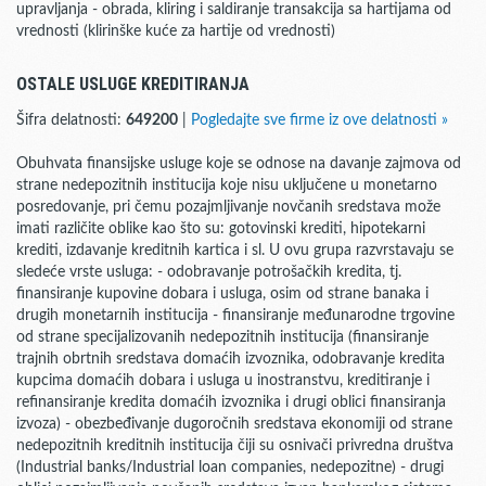
upravljanja - obrada, kliring i saldiranje transakcija sa hartijama od
vrednosti (klirinške kuće za hartije od vrednosti)
OSTALE USLUGE KREDITIRANJA
Šifra delatnosti:
649200
|
Pogledajte sve firme iz ove delatnosti »
Obuhvata finansijske usluge koje se odnose na davanje zajmova od
strane nedepozitnih institucija koje nisu uključene u monetarno
posredovanje, pri čemu pozajmljivanje novčanih sredstava može
imati različite oblike kao što su: gotovinski krediti, hipotekarni
krediti, izdavanje kreditnih kartica i sl. U ovu grupa razvrstavaju se
sledeće vrste usluga: - odobravanje potrošačkih kredita, tj.
finansiranje kupovine dobara i usluga, osim od strane banaka i
drugih monetarnih institucija - finansiranje međunarodne trgovine
od strane specijalizovanih nedepozitnih institucija (finansiranje
trajnih obrtnih sredstava domaćih izvoznika, odobravanje kredita
kupcima domaćih dobara i usluga u inostranstvu, kreditiranje i
refinansiranje kredita domaćih izvoznika i drugi oblici finansiranja
izvoza) - obezbeđivanje dugoročnih sredstava ekonomiji od strane
nedepozitnih kreditnih institucija čiji su osnivači privredna društva
(Industrial banks/Industrial loan companies, nedepozitne) - drugi