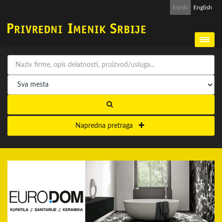
Srpski
English
Napredna pretraga