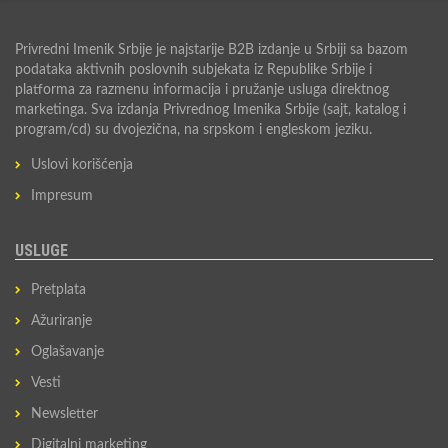
Privredni Imenik Srbije je najstarije B2B izdanje u Srbiji sa bazom
podataka aktivnih poslovnih subjekata iz Republike Srbije i
platforma za razmenu informacija i pružanje usluga direktnog
marketinga. Sva izdanja Privrednog Imenika Srbije (sajt, katalog i
program/cd) su dvojezična, na srpskom i engleskom jeziku.
Uslovi korišćenja
Impresum
USLUGE
Pretplata
Ažuriranje
Oglašavanje
Vesti
Newsletter
Digitalni marketing