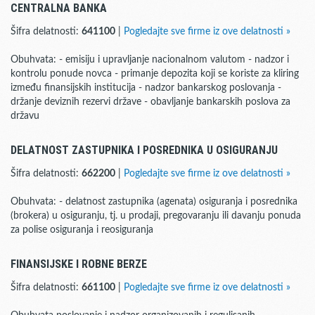
CENTRALNA BANKA
Šifra delatnosti:
641100
|
Pogledajte sve firme iz ove delatnosti »
Obuhvata: - emisiju i upravljanje nacionalnom valutom - nadzor i
kontrolu ponude novca - primanje depozita koji se koriste za kliring
između finansijskih institucija - nadzor bankarskog poslovanja -
držanje deviznih rezervi države - obavljanje bankarskih poslova za
državu
DELATNOST ZASTUPNIKA I POSREDNIKA U OSIGURANJU
Šifra delatnosti:
662200
|
Pogledajte sve firme iz ove delatnosti »
Obuhvata: - delatnost zastupnika (agenata) osiguranja i posrednika
(brokera) u osiguranju, tj. u prodaji, pregovaranju ili davanju ponuda
za polise osiguranja i reosiguranja
FINANSIJSKE I ROBNE BERZE
Šifra delatnosti:
661100
|
Pogledajte sve firme iz ove delatnosti »