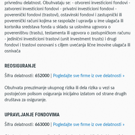
privrednu delatnost. Obuhvataju se: - otvoreni investicioni fondovi -
zatvoreni investicioni fondovi - privatni investicioni fondovi -
poverenički fondovi (trastovi), ostavinski fondovi i zastupnički ili
poverenički računi kojima se raspolaže i upravlja u ime ulagača ili
korisnika sredstava fonda u skladu sa uslovima ugovora o
povereništvu (trastu), testamenta ili ugovora o zastupničkom računu
- jedinični investicioni trastovi (unit investment trusts) i drugi
fondovi i trastovi osnovani s ciljem uvećanja lične imovine ulagača ili
osnivača
REOSIGURANJE
Šifra delatnosti:
652000
|
Pogledajte sve firme iz ove delatnosti »
Obuhvata preuzimanje ukupnog rizika ili dela rizika u vezi sa
postojećom polisom osiguranja inicijalno izdatom od strane drugih
društava za osiguranje.
UPRAVLJANJE FONDOVIMA
Šifra delatnosti:
663000
|
Pogledajte sve firme iz ove delatnosti »