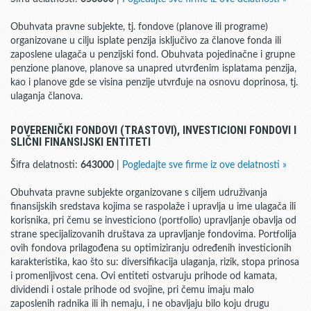
Obuhvata pravne subjekte, tj. fondove (planove ili programe)
organizovane u cilju isplate penzija isključivo za članove fonda ili
zaposlene ulagača u penzijski fond. Obuhvata pojedinačne i grupne
penzione planove, planove sa unapred utvrđenim isplatama penzija,
kao i planove gde se visina penzije utvrđuje na osnovu doprinosa, tj.
ulaganja članova.
POVERENIČKI FONDOVI (TRASTOVI), INVESTICIONI FONDOVI I
SLIČNI FINANSIJSKI ENTITETI
Šifra delatnosti:
643000
|
Pogledajte sve firme iz ove delatnosti »
Obuhvata pravne subjekte organizovane s ciljem udruživanja
finansijskih sredstava kojima se raspolaže i upravlja u ime ulagača ili
korisnika, pri čemu se investiciono (portfolio) upravljanje obavlja od
strane specijalizovanih društava za upravljanje fondovima. Portfolija
ovih fondova prilagođena su optimiziranju određenih investicionih
karakteristika, kao što su: diversifikacija ulaganja, rizik, stopa prinosa
i promenljivost cena. Ovi entiteti ostvaruju prihode od kamata,
dividendi i ostale prihode od svojine, pri čemu imaju malo
zaposlenih radnika ili ih nemaju, i ne obavljaju bilo koju drugu