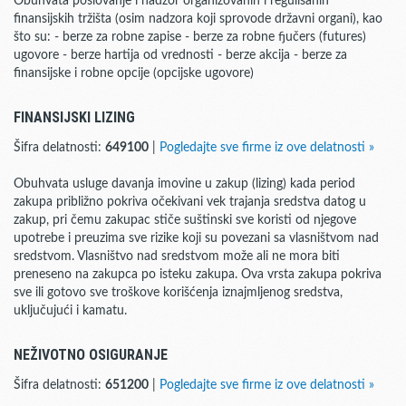
Obuhvata poslovanje i nadzor organizovanih i regulisanih
finansijskih tržišta (osim nadzora koji sprovode državni organi), kao
što su: - berze za robne zapise - berze za robne fjučers (futures)
ugovore - berze hartija od vrednosti - berze akcija - berze za
finansijske i robne opcije (opcijske ugovore)
FINANSIJSKI LIZING
Šifra delatnosti:
649100
|
Pogledajte sve firme iz ove delatnosti »
Obuhvata usluge davanja imovine u zakup (lizing) kada period
zakupa približno pokriva očekivani vek trajanja sredstva datog u
zakup, pri čemu zakupac stiče suštinski sve koristi od njegove
upotrebe i preuzima sve rizike koji su povezani sa vlasništvom nad
sredstvom. Vlasništvo nad sredstvom može ali ne mora biti
preneseno na zakupca po isteku zakupa. Ova vrsta zakupa pokriva
sve ili gotovo sve troškove korišćenja iznajmljenog sredstva,
uključujući i kamatu.
NEŽIVOTNO OSIGURANJE
Šifra delatnosti:
651200
|
Pogledajte sve firme iz ove delatnosti »