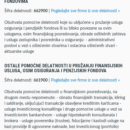
FONDOVIMA
Šifra delatnosti:
662900
|
Pogledajte sve firme iz ove delatnosti »
Obuhvata pomoćne delatnosti koje su uključene u pružanje usluga
osiguranja i penzijskih fondova ili su blisko povezane sa ovim
uslugama, osim finansijskog posredovanja, obrade odštetnih zahteva
i usluga zastupnika i posrednika u osiguranju: - administrativni
poslovi u vezi s oštećenim stvarima i ostacima oštećenih stvari -
aktuarske usluge
OSTALE POMOĆNE DELATNOSTI U PRUŽANJU FINANSIJSKIH
USLUGA, OSIM OSIGURANJA I PENZIJSKIH FONDOVA
Šifra delatnosti:
661900
|
Pogledajte sve firme iz ove delatnosti »
Obuhvata pomoćne delatnosti u finansijskom posredovanju, na
drugom mestu nepomenute: - obradu finansijskih transakcija, kliring
i saldiranje, uključujući transakcije obavljene kreditnim karticama -
usluge investicionog konsaltinga i druge pomoćne usluge u vezi sa
investicionim bankarstvom - usluge hipotekarnih konsultanata i
brokera - usluge poverenika (trustee), fiducijarne i kastodi usluge na
bazi provizije ili ugovorene naknade, bez investicionog (portfolio)