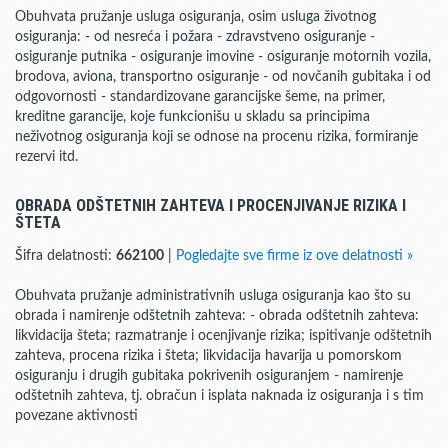
Obuhvata pružanje usluga osiguranja, osim usluga životnog
osiguranja: - od nesreća i požara - zdravstveno osiguranje -
osiguranje putnika - osiguranje imovine - osiguranje motornih vozila,
brodova, aviona, transportno osiguranje - od novčanih gubitaka i od
odgovornosti - standardizovane garancijske šeme, na primer,
kreditne garancije, koje funkcionišu u skladu sa principima
neživotnog osiguranja koji se odnose na procenu rizika, formiranje
rezervi itd.
OBRADA ODŠTETNIH ZAHTEVA I PROCENJIVANJE RIZIKA I
ŠTETA
Šifra delatnosti:
662100
|
Pogledajte sve firme iz ove delatnosti »
Obuhvata pružanje administrativnih usluga osiguranja kao što su
obrada i namirenje odštetnih zahteva: - obrada odštetnih zahteva:
likvidacija šteta; razmatranje i ocenjivanje rizika; ispitivanje odštetnih
zahteva, procena rizika i šteta; likvidacija havarija u pomorskom
osiguranju i drugih gubitaka pokrivenih osiguranjem - namirenje
odštetnih zahteva, tj. obračun i isplata naknada iz osiguranja i s tim
povezane aktivnosti