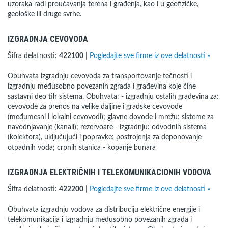
uzoraka radi proučavanja terena i građenja, kao i u geofizičke,
geološke ili druge svrhe.
IZGRADNJA CEVOVODA
Šifra delatnosti:
422100
|
Pogledajte sve firme iz ove delatnosti »
Obuhvata izgradnju cevovoda za transportovanje tečnosti i
izgradnju međusobno povezanih zgrada i građevina koje čine
sastavni deo tih sistema. Obuhvata: - izgradnju ostalih građevina za:
cevovode za prenos na velike daljine i gradske cevovode
(međumesni i lokalni cevovodi); glavne dovode i mrežu; sisteme za
navodnjavanje (kanali); rezervoare - izgradnju: odvodnih sistema
(kolektora), uključujući i popravke; postrojenja za deponovanje
otpadnih voda; crpnih stanica - kopanje bunara
IZGRADNJA ELEKTRIČNIH I TELEKOMUNIKACIONIH VODOVA
Šifra delatnosti:
422200
|
Pogledajte sve firme iz ove delatnosti »
Obuhvata izgradnju vodova za distribuciju električne energije i
telekomunikacija i izgradnju međusobno povezanih zgrada i