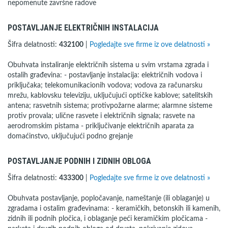
nepomenute završne radove
POSTAVLJANJE ELEKTRIČNIH INSTALACIJA
Šifra delatnosti:
432100
|
Pogledajte sve firme iz ove delatnosti »
Obuhvata instaliranje električnih sistema u svim vrstama zgrada i
ostalih građevina: - postavljanje instalacija: električnih vodova i
priključaka; telekomunikacionih vodova; vodova za računarsku
mrežu, kablovsku televiziju, uključujući optičke kablove; satelitskih
antena; rasvetnih sistema; protivpožarne alarme; alarmne sisteme
protiv provala; ulične rasvete i električnih signala; rasvete na
aerodromskim pistama - priključivanje električnih aparata za
domaćinstvo, uključujući podno grejanje
POSTAVLJANJE PODNIH I ZIDNIH OBLOGA
Šifra delatnosti:
433300
|
Pogledajte sve firme iz ove delatnosti »
Obuhvata postavljanje, popločavanje, nameštanje (ili oblaganje) u
zgradama i ostalim građevinama: - keramičkih, betonskih ili kamenih,
zidnih ili podnih pločica, i oblaganje peći keramičkim pločicama -