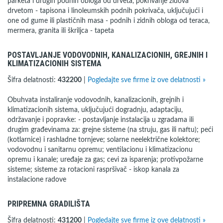
parketa i drugih podnih obloga od drveta, pokrivanje zidova
drvetom - tapisona i linoleumskih podnih pokrivača, uključujući i
one od gume ili plastičnih masa - podnih i zidnih obloga od teraca,
mermera, granita ili škriljca - tapeta
POSTAVLJANJE VODOVODNIH, KANALIZACIONIH, GREJNIH I
KLIMATIZACIONIH SISTEMA
Šifra delatnosti:
432200
|
Pogledajte sve firme iz ove delatnosti »
Obuhvata instaliranje vodovodnih, kanalizacionih, grejnih i
klimatizacionih sistema, uključujući dogradnju, adaptaciju,
održavanje i popravke: - postavljanje instalacija u zgradama ili
drugim građevinama za: grejne sisteme (na struju, gas ili naftu); peći
(kotlarnice) i rashladne tornjeve; solarne neelektrične kolektore;
vodovodnu i sanitarnu opremu; ventilacionu i klimatizacionu
opremu i kanale; uređaje za gas; cevi za isparenja; protivpožarne
sisteme; sisteme za rotacioni raspršivač - iskop kanala za
instalacione radove
PRIPREMNA GRADILIŠTA
Šifra delatnosti:
431200
|
Pogledajte sve firme iz ove delatnosti »