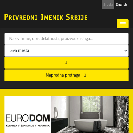
Srpski
English
Napredna pretraga