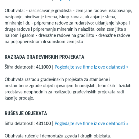
Obuhvata: - raščišćavanje gradilišta - zemljane radove: iskopavanje,
nasipanje, nivelisanje terena, iskop kanala, uklanjanje stena,
miniranje i dr. - pripremne radove za rudarstvo: uklanjanje iskopa i
druge radove i pripremanje mineralnih nalazišta, osim zemljišta s
naftom i gasom - drenažne radove na gradilištu - drenažne radove
na poljoprivrednom ili šumskom zemljištu
RAZRADA GRAĐEVINSKIH PROJEKATA
Šifra delatnosti:
411000
|
Pogledajte sve firme iz ove delatnosti »
Obuhvata razradu građevinskih projekata za stambene i
nestambene zgrade objedinjavanjem finansijskih, tehničkih i fizičkih
sredstava neophodnih za realizaciju građevinskih projekata radi
kasnije prodaje.
RUŠENJE OBJEKATA
Šifra delatnosti:
431100
|
Pogledajte sve firme iz ove delatnosti »
Obuhvata rušenje i demontažu zgrada i drugih objekata.