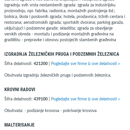
izgradnju svih vrsta nestambenih zgrada: zgrada za industrijsku
proizvodnju, npr. fabrika, radionica, montažnih postrojenja itd.;
bolnica, škola i poslovnih zgrada; hotela, prodavnica, tržnih centara i
restorana; aerodromskih zgrada; sportskih dvorana; parking garaža,
uključujući i podzemne garaže; skladišta; zgrada za obavljanje
verskih obreda - montažu i podizanje montažnih građevina na
gradilištu - prepravke i obnovu postojećih stambenih građevina
IZGRADNJA ŽELEZNIČKIH PRUGA I PODZEMNIH ŽELEZNICA
Šifra delatnosti:
421200
|
Pogledajte sve firme iz ove delatnosti »
Obuhvata izgradnju železničkih pruga i podzemnih železnica.
KROVNI RADOVI
Šifra delatnosti:
439100
|
Pogledajte sve firme iz ove delatnosti »
Obuhvata: - podizanje krovova - pokrivanje krovova
MALTERISANJE