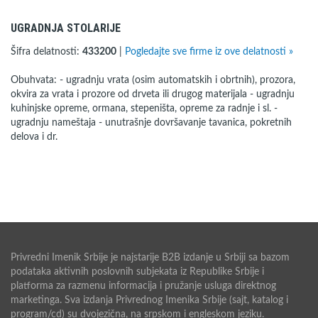
UGRADNJA STOLARIJE
Šifra delatnosti:
433200
|
Pogledajte sve firme iz ove delatnosti »
Obuhvata: - ugradnju vrata (osim automatskih i obrtnih), prozora,
okvira za vrata i prozore od drveta ili drugog materijala - ugradnju
kuhinjske opreme, ormana, stepeništa, opreme za radnje i sl. -
ugradnju nameštaja - unutrašnje dovršavanje tavanica, pokretnih
delova i dr.
Privredni Imenik Srbije je najstarije B2B izdanje u Srbiji sa bazom
podataka aktivnih poslovnih subjekata iz Republike Srbije i
platforma za razmenu informacija i pružanje usluga direktnog
marketinga. Sva izdanja Privrednog Imenika Srbije (sajt, katalog i
program/cd) su dvojezična, na srpskom i engleskom jeziku.