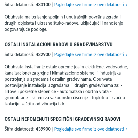
Šifra delatnosti:
433100
|
Pogledajte sve firme iz ove delatnosti »
Obuhvata malterisanje spoljnih i unutrašnjih površina zgrada i
drugih objekata i ukrasne štuko-radove, uključujući i nanošenje
odgovarajuće podloge.
OSTALI INSTALACIONI RADOVI U GRAĐEVINARSTVU
Šifra delatnosti:
432900
|
Pogledajte sve firme iz ove delatnosti »
Obuhvata instaliranje ostale opreme (osim električne, vodovodne,
kanalizacione) za grejne i klimatizacione sisteme ili industrijska
postrojenja u zgradama i ostalim građevinama. Obuhvata
postavljanje instalacija u zgradama ili drugim građevinama za: -
liftove i pokretne stepenice - automatska i obrtna vrata -
gromobrane - sistem za vakuumsko čišćenje - toplotnu i zvučnu
izolaciju, zaštitu od vibracija i dr.
OSTALI NEPOMENUTI SPECIFIČNI GRAĐEVINSKI RADOVI
Šifra delatnosti:
439900
|
Pogledajte sve firme iz ove delatnosti »