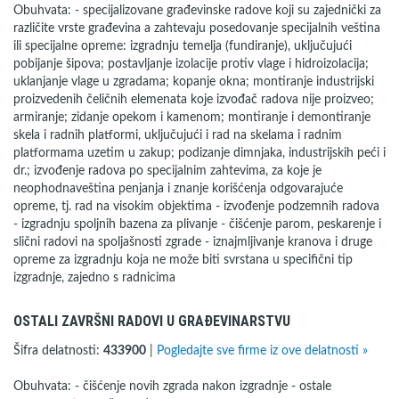
Obuhvata: - specijalizovane građevinske radove koji su zajednički za
različite vrste građevina a zahtevaju posedovanje specijalnih veština
ili specijalne opreme: izgradnju temelja (fundiranje), uključujući
pobijanje šipova; postavljanje izolacije protiv vlage i hidroizolacija;
uklanjanje vlage u zgradama; kopanje okna; montiranje industrijski
proizvedenih čeličnih elemenata koje izvođač radova nije proizveo;
armiranje; zidanje opekom i kamenom; montiranje i demontiranje
skela i radnih platformi, uključujući i rad na skelama i radnim
platformama uzetim u zakup; podizanje dimnjaka, industrijskih peći i
dr.; izvođenje radova po specijalnim zahtevima, za koje je
neophodnaveština penjanja i znanje korišćenja odgovarajuće
opreme, tj. rad na visokim objektima - izvođenje podzemnih radova
- izgradnju spoljnih bazena za plivanje - čišćenje parom, peskarenje i
slični radovi na spoljašnosti zgrade - iznajmljivanje kranova i druge
opreme za izgradnju koja ne može biti svrstana u specifični tip
izgradnje, zajedno s radnicima
OSTALI ZAVRŠNI RADOVI U GRAĐEVINARSTVU
Šifra delatnosti:
433900
|
Pogledajte sve firme iz ove delatnosti »
Obuhvata: - čišćenje novih zgrada nakon izgradnje - ostale