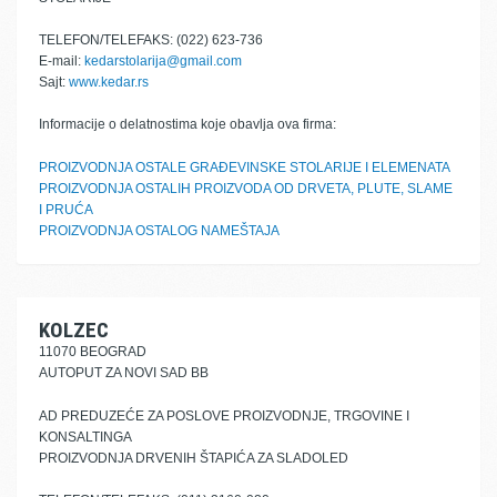
TELEFON/TELEFAKS: (022) 623-736
E-mail:
kedarstolarija@gmail.com
Sajt:
www.kedar.rs
Informacije o delatnostima koje obavlja ova firma:
PROIZVODNJA OSTALE GRAĐEVINSKE STOLARIJE I ELEMENATA
PROIZVODNJA OSTALIH PROIZVODA OD DRVETA, PLUTE, SLAME
I PRUĆA
PROIZVODNJA OSTALOG NAMEŠTAJA
KOLZEC
11070 BEOGRAD
AUTOPUT ZA NOVI SAD BB
AD PREDUZEĆE ZA POSLOVE PROIZVODNJE, TRGOVINE I
KONSALTINGA
PROIZVODNJA DRVENIH ŠTAPIĆA ZA SLADOLED