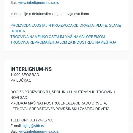
Sajt:
www.interlignum-ns.co.rs
Informacije o delatnostima koje obavlja ova firma:
PROIZVODNJA OSTALIH PROIZVODA OD DRVETA, PLUTE, SLAME
I PRUĆA
TRGOVINA NA VELIKO OSTALIM MAŠINAMA I OPREMOM
TRGOVINA REPROMATERIJALOM ZA INDUSTRIJU NAMEŠTAJA
INTERLIGNUM-NS
11000 BEOGRAD
PRILUČKA 1
DOO ZA PROIZVODNJU, SPOLJNU I UNUTRAŠNJU TRGOVINU
NOVI SAD
PRODAJA MAŠINA I POSTROJENJA ZA OBRADU DRVETA,
LEPKOVA I SREDSTAVA ZA POVRŠINSKU ZAŠTITU DRVETA
TELEFON: (011) 2471-768
E-mail:
ligbg@sbb.rs
Sajt:
www.interlignum-ns.co.rs