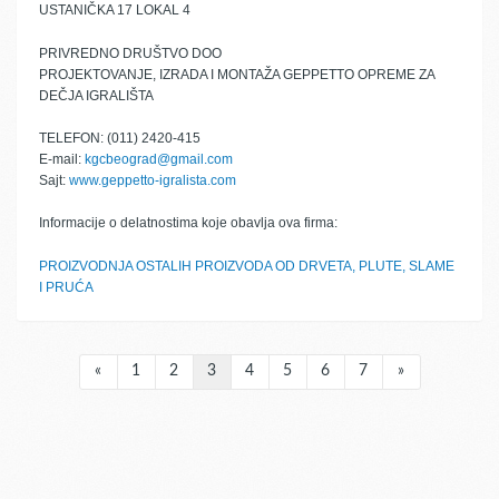
USTANIČKA 17 LOKAL 4
PRIVREDNO DRUŠTVO DOO
PROJEKTOVANJE, IZRADA I MONTAŽA GEPPETTO OPREME ZA
DEČJA IGRALIŠTA
TELEFON: (011) 2420-415
E-mail:
kgcbeograd@gmail.com
Sajt:
www.geppetto-igralista.com
Informacije o delatnostima koje obavlja ova firma:
PROIZVODNJA OSTALIH PROIZVODA OD DRVETA, PLUTE, SLAME
I PRUĆA
«
1
2
3
4
5
6
7
»