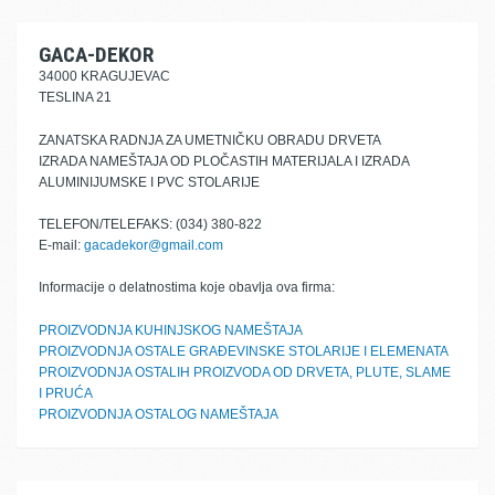
GACA-DEKOR
34000 KRAGUJEVAC
TESLINA 21
ZANATSKA RADNJA ZA UMETNIČKU OBRADU DRVETA
IZRADA NAMEŠTAJA OD PLOČASTIH MATERIJALA I IZRADA
ALUMINIJUMSKE I PVC STOLARIJE
TELEFON/TELEFAKS: (034) 380-822
E-mail:
gacadekor@gmail.com
Informacije o delatnostima koje obavlja ova firma:
PROIZVODNJA KUHINJSKOG NAMEŠTAJA
PROIZVODNJA OSTALE GRAĐEVINSKE STOLARIJE I ELEMENATA
PROIZVODNJA OSTALIH PROIZVODA OD DRVETA, PLUTE, SLAME
I PRUĆA
PROIZVODNJA OSTALOG NAMEŠTAJA