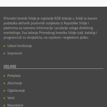
Privredni Imenik Srbije je najstarije B2B izdanje u Srbiji sa bazom
podataka aktivnih poslovnih subjekata iz Republike Srbije i
platforma za razmenu informacija i pružanje usluga direktnog
marketinga. Sva izdanja Privrednog Imenika Srbije (sajt, katalog i
program/cd) su dvojezična, na srpskom i engleskom jeziku.
Uslovi korišćenja
Impresum
USLUGE
Pretplata
Ažuriranje
Oglašavanje
Vesti
Newsletter