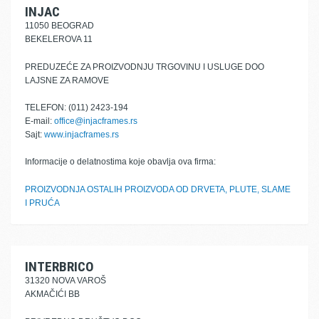
INJAC
11050 BEOGRAD
BEKELEROVA 11
PREDUZEĆE ZA PROIZVODNJU TRGOVINU I USLUGE DOO
LAJSNE ZA RAMOVE
TELEFON: (011) 2423-194
E-mail:
office@injacframes.rs
Sajt:
www.injacframes.rs
Informacije o delatnostima koje obavlja ova firma:
PROIZVODNJA OSTALIH PROIZVODA OD DRVETA, PLUTE, SLAME
I PRUĆA
INTERBRICO
31320 NOVA VAROŠ
AKMAČIĆI BB