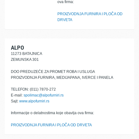
ova firma:
PROIZVODNJA FURNIRA I PLOČA OD
DRVETA
ALPO
11273 BATAJNICA
ZEMUNSKA 301
DOO PREDUZEĆE ZA PROMET ROBA I USLUGA
PROIZVODNJA FURNIRA, MEDIJAPANA, IVERCE I PANELA
TELEFON: (011) 7870-272
E-mail:
spolimac@alpofurniri.rs
Sajt:
www.alpofurniri.rs
Informacije o delatnostima koje obavlja ova firma:
PROIZVODNJA FURNIRA I PLOČA OD DRVETA