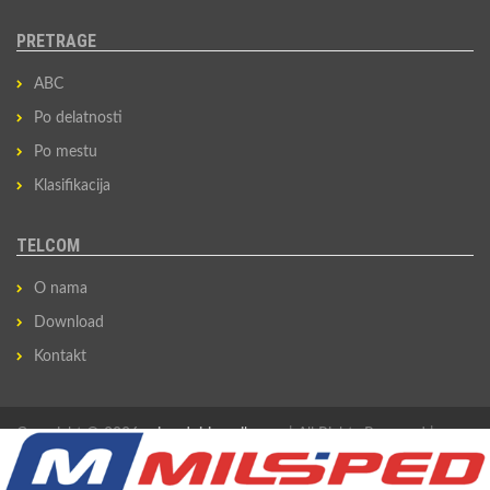
PRETRAGE
ABC
Po delatnosti
Po mestu
Klasifikacija
TELCOM
O nama
Download
Kontakt
Copyright © 2026
privredni-imenik.com
| All Rights Reserved |
Izradio
Sovan