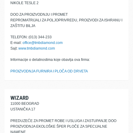
NIKOLE TESLE 2
DOO ZA PROIZVODNJU I PROMET
REPROMATRIJALI ZA POLJOPRIVREDU, PROIZVODI ZA ISHRANU I
ZAŠTITU BILJA
TELEFON: (013) 344-233
E-mail:
office@tmbdiamond.com
Sajt:
www.tmbdiamond.com
Informacije o delatnostima koje obavlja ova firma:
PROIZVODNJA FURNIRA I PLOČA OD DRVETA
WIZARD
11000 BEOGRAD
USTANIČKA 17
PREDUZEĆE ZA PROMET ROBE I USLUGA I ZASTUPANJE DOO
PROIZVODNJA EKOLOŠKE ŠPER PLOČE ZA SPECIJALNE
NAMENE