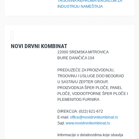
TRGOVINA REPROMATERIJALOM ZA
INDUSTRIJU NAMEŠTAJA
NOVI DRVNI KOMBINAT
22000 SREMSKA MITROVICA
ĐURE DANIČIĆA 104
PREDUZEĆE ZA PROIZVODNJU,
TRGOVINU I USLUGE DOO BEOGRAD
U SASTAVU ZEPTER GROUP,
PROIZVODNJA ŠPER PLOČE, PANEL
PLOČE, VODOOTPORNE ŠPER PLOČE I
PLEMENITOG FURNIRA
DIREKCIJA: (022) 621-672
E-mail:
office@novidrvnikombinat.rs
Sajt:
www.novidrvnikombinat.rs
Informacije o delatnostima koje obavlja