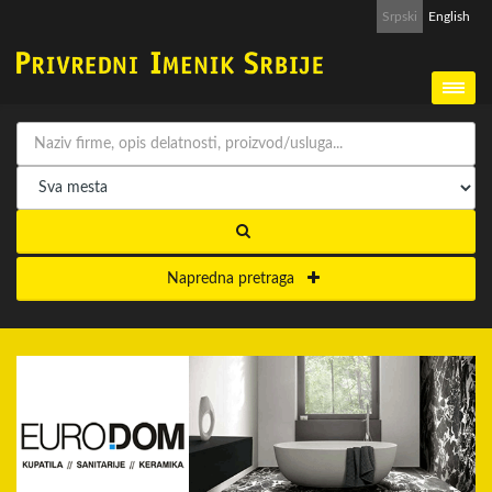
Srpski
English
Napredna pretraga