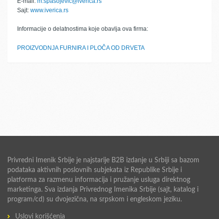
E-mail:
m.spasojevic@iverica.rs
Sajt:
www.iverica.rs
Informacije o delatnostima koje obavlja ova firma:
PROIZVODNJA FURNIRA I PLOČA OD DRVETA
Privredni Imenik Srbije je najstarije B2B izdanje u Srbiji sa bazom
podataka aktivnih poslovnih subjekata iz Republike Srbije i
platforma za razmenu informacija i pružanje usluga direktnog
marketinga. Sva izdanja Privrednog Imenika Srbije (sajt, katalog i
program/cd) su dvojezična, na srpskom i engleskom jeziku.
Uslovi korišćenja