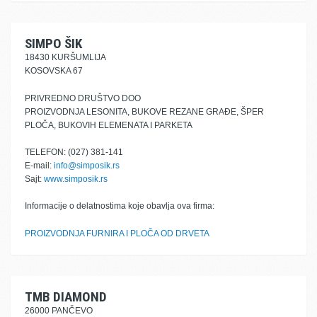
SIMPO ŠIK
18430 KURŠUMLIJA
KOSOVSKA 67
PRIVREDNO DRUŠTVO DOO
PROIZVODNJA LESONITA, BUKOVE REZANE GRAĐE, ŠPER
PLOČA, BUKOVIH ELEMENATA I PARKETA
TELEFON: (027) 381-141
E-mail:
info@simposik.rs
Sajt:
www.simposik.rs
Informacije o delatnostima koje obavlja ova firma:
PROIZVODNJA FURNIRA I PLOČA OD DRVETA
TMB DIAMOND
26000 PANČEVO