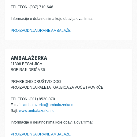
TELEFON: (037) 710-646
Informacije o delatnostima koje obavlja ova firma:
PROIZVODNJA DRVNE AMBALAŽE
AMBALAŽERKA
11308 BEGALJICA
BORISA KIDRIČA 36
PRIVREDNO DRUŠTVO DOO
PROIZVODNJA PALETA I GAJBICA ZA VOĆE I POVRĆE
TELEFON: (011) 8530-070
E-mail:
ambalazerka@ambalazerka.rs
Sajt:
www.ambalazerka.rs
Informacije o delatnostima koje obavlja ova firma:
PROIZVODNJA DRVNE AMBALAŽE