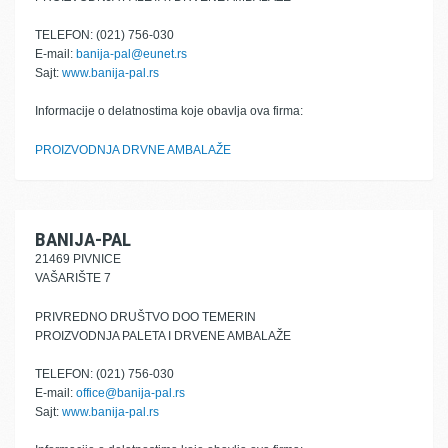
TELEFON: (021) 756-030
E-mail:
banija-pal@eunet.rs
Sajt:
www.banija-pal.rs
Informacije o delatnostima koje obavlja ova firma:
PROIZVODNJA DRVNE AMBALAŽE
BANIJA-PAL
21469 PIVNICE
VAŠARIŠTE 7
PRIVREDNO DRUŠTVO DOO TEMERIN
PROIZVODNJA PALETA I DRVENE AMBALAŽE
TELEFON: (021) 756-030
E-mail:
office@banija-pal.rs
Sajt:
www.banija-pal.rs