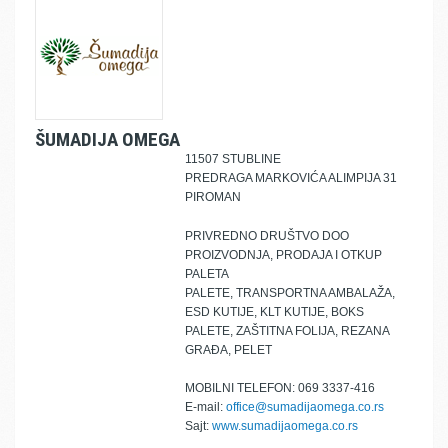
ŠUMADIJA OMEGA
11507 STUBLINE
PREDRAGA MARKOVIĆA ALIMPIJA 31
PIROMAN
PRIVREDNO DRUŠTVO DOO
PROIZVODNJA, PRODAJA I OTKUP
PALETA
PALETE, TRANSPORTNA AMBALAŽA,
ESD KUTIJE, KLT KUTIJE, BOKS
PALETE, ZAŠTITNA FOLIJA, REZANA
GRAĐA, PELET
MOBILNI TELEFON: 069 3337-416
E-mail:
office@sumadijaomega.co.rs
Sajt:
www.sumadijaomega.co.rs