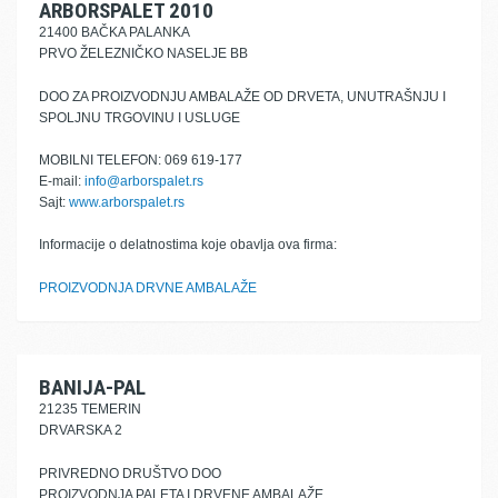
ARBORSPALET 2010
21400 BAČKA PALANKA
PRVO ŽELEZNIČKO NASELJE BB
DOO ZA PROIZVODNJU AMBALAŽE OD DRVETA, UNUTRAŠNJU I
SPOLJNU TRGOVINU I USLUGE
MOBILNI TELEFON: 069 619-177
E-mail:
info@arborspalet.rs
Sajt:
www.arborspalet.rs
Informacije o delatnostima koje obavlja ova firma:
PROIZVODNJA DRVNE AMBALAŽE
BANIJA-PAL
21235 TEMERIN
DRVARSKA 2
PRIVREDNO DRUŠTVO DOO
PROIZVODNJA PALETA I DRVENE AMBALAŽE