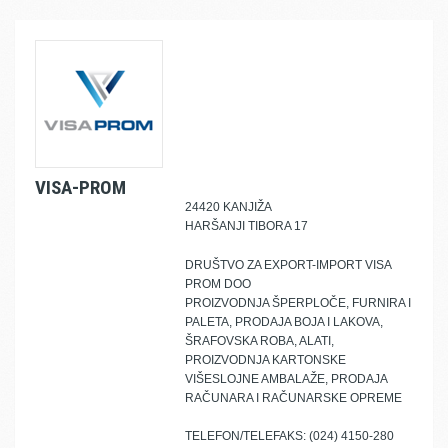
VISA-PROM
24420 KANJIŽA
HARŠANJI TIBORA 17
DRUŠTVO ZA EXPORT-IMPORT VISA
PROM DOO
PROIZVODNJA ŠPERPLOČE, FURNIRA I
PALETA, PRODAJA BOJA I LAKOVA,
ŠRAFOVSKA ROBA, ALATI,
PROIZVODNJA KARTONSKE
VIŠESLOJNE AMBALAŽE, PRODAJA
RAČUNARA I RAČUNARSKE OPREME
TELEFON/TELEFAKS: (024) 4150-280