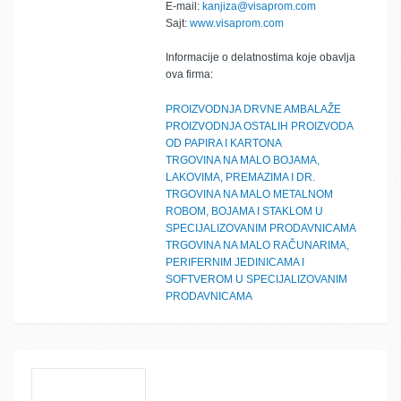
E-mail:
kanjiza@visaprom.com
Sajt:
www.visaprom.com
Informacije o delatnostima koje obavlja
ova firma:
PROIZVODNJA DRVNE AMBALAŽE
PROIZVODNJA OSTALIH PROIZVODA
OD PAPIRA I KARTONA
TRGOVINA NA MALO BOJAMA,
LAKOVIMA, PREMAZIMA I DR.
TRGOVINA NA MALO METALNOM
ROBOM, BOJAMA I STAKLOM U
SPECIJALIZOVANIM PRODAVNICAMA
TRGOVINA NA MALO RAČUNARIMA,
PERIFERNIM JEDINICAMA I
SOFTVEROM U SPECIJALIZOVANIM
PRODAVNICAMA