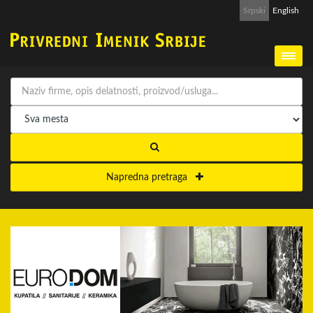
Srpski
English
Napredna pretraga