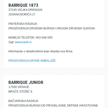
BARRIQUE 1873
37245 VELIKA DRENOVA
JOVANA ĐORIĆA 17
PINTERSKA RADNJA
PROIZVODNJA DRVENIH BURADI I DRUGIH DRVENIH SUDOVA
MOBILNI TELEFON: 063 648-595
Sajt:
www.barik.rs
Informacije o delatnostima koje obavlja ova firma:
PROIZVODNJA DRVNE AMBALAŽE
BARRIQUE JUNIOR
17500 VRANJE
BRAĆE STOŠIĆ 6
BAČVARSKA RADNJA
PROIZVODNJA BURADI OD PRVOKLASNE SRPSKE HRASTOVINE