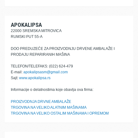
APOKALIPSA
22000 SREMSKA MITROVICA
RUMSKI PUT 55-A
DOO PREDUZEĆE ZA PROIZVODNJU DRVENE AMBALAŽE I
PRODAJU REPARIRANIH MAŠINA
TELEFON/TELEFAKS: (022) 624-479
E-mail:
apokalipsasm@gmail.com
Sajt:
www.apokalipsa.rs
Informacije o delatnostima koje obavlja ova firma:
PROIZVODNJA DRVNE AMBALAŽE
TRGOVINA NA VELIKO ALATNIM MAŠINAMA
TRGOVINA NA VELIKO OSTALIM MAŠINAMA I OPREMOM