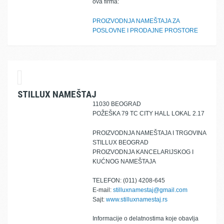
ova firma:
PROIZVODNJA NAMEŠTAJA ZA
POSLOVNE I PRODAJNE PROSTORE
STILLUX NAMEŠTAJ
11030 BEOGRAD
POŽEŠKA 79 TC CITY HALL LOKAL 2.17
PROIZVODNJA NAMEŠTAJA I TRGOVINA
STILLUX BEOGRAD
PROIZVODNJA KANCELARIJSKOG I
KUĆNOG NAMEŠTAJA
TELEFON: (011) 4208-645
E-mail:
stilluxnamestaj@gmail.com
Sajt:
www.stilluxnamestaj.rs
Informacije o delatnostima koje obavlja