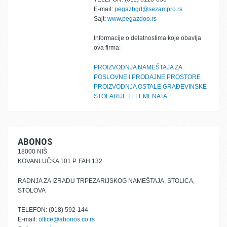
E-mail:
pegazbgd@sezampro.rs
Sajt:
www.pegazdoo.rs
Informacije o delatnostima koje obavlja
ova firma:
PROIZVODNJA NAMEŠTAJA ZA
POSLOVNE I PRODAJNE PROSTORE
PROIZVODNJA OSTALE GRAĐEVINSKE
STOLARIJE I ELEMENATA
ABONOS
18000 NIŠ
KOVANLUČKA 101 P. FAH 132
RADNJA ZA IZRADU TRPEZARIJSKOG NAMEŠTAJA, STOLICA,
STOLOVA
TELEFON: (018) 592-144
E-mail:
office@abonos.co.rs