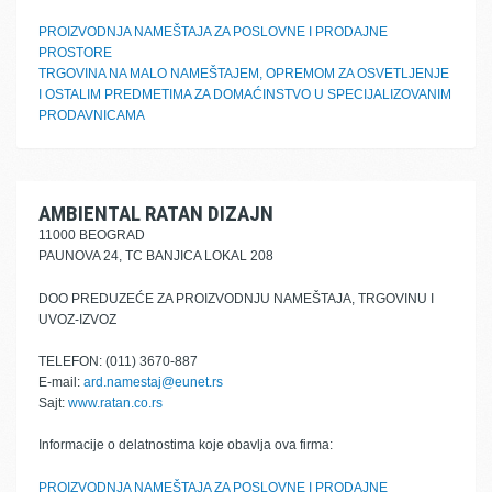
PROIZVODNJA NAMEŠTAJA ZA POSLOVNE I PRODAJNE
PROSTORE
TRGOVINA NA MALO NAMEŠTAJEM, OPREMOM ZA OSVETLJENJE
I OSTALIM PREDMETIMA ZA DOMAĆINSTVO U SPECIJALIZOVANIM
PRODAVNICAMA
AMBIENTAL RATAN DIZAJN
11000 BEOGRAD
PAUNOVA 24, TC BANJICA LOKAL 208
DOO PREDUZEĆE ZA PROIZVODNJU NAMEŠTAJA, TRGOVINU I
UVOZ-IZVOZ
TELEFON: (011) 3670-887
E-mail:
ard.namestaj@eunet.rs
Sajt:
www.ratan.co.rs
Informacije o delatnostima koje obavlja ova firma:
PROIZVODNJA NAMEŠTAJA ZA POSLOVNE I PRODAJNE