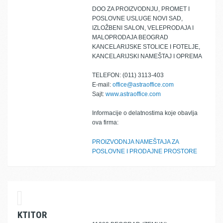
DOO ZA PROIZVODNJU, PROMET I
POSLOVNE USLUGE NOVI SAD,
IZLOŽBENI SALON, VELEPRODAJA I
MALOPRODAJA BEOGRAD
KANCELARIJSKE STOLICE I FOTELJE,
KANCELARIJSKI NAMEŠTAJ I OPREMA
TELEFON: (011) 3113-403
E-mail:
office@astraoffice.com
Sajt:
www.astraoffice.com
Informacije o delatnostima koje obavlja
ova firma:
PROIZVODNJA NAMEŠTAJA ZA
POSLOVNE I PRODAJNE PROSTORE
KTITOR