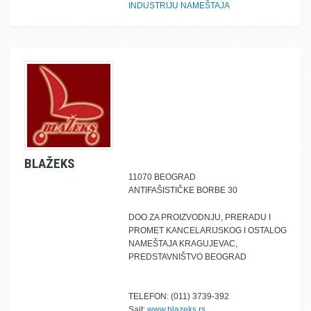
INDUSTRIJU NAMEŠTAJA
BLAŽEKS
11070 BEOGRAD
ANTIFAŠISTIČKE BORBE 30
DOO ZA PROIZVODNJU, PRERADU I
PROMET KANCELARIJSKOG I OSTALOG
NAMEŠTAJA KRAGUJEVAC,
PREDSTAVNIŠTVO BEOGRAD
TELEFON: (011) 3739-392
Sajt:
www.blazeks.rs