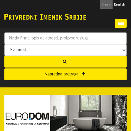
Srpski
English
Napredna pretraga