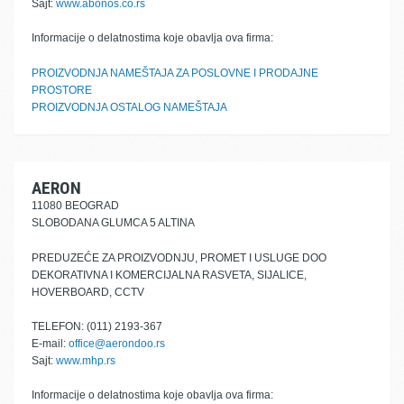
Sajt:
www.abonos.co.rs
Informacije o delatnostima koje obavlja ova firma:
PROIZVODNJA NAMEŠTAJA ZA POSLOVNE I PRODAJNE
PROSTORE
PROIZVODNJA OSTALOG NAMEŠTAJA
AERON
11080 BEOGRAD
SLOBODANA GLUMCA 5 ALTINA
PREDUZEĆE ZA PROIZVODNJU, PROMET I USLUGE DOO
DEKORATIVNA I KOMERCIJALNA RASVETA, SIJALICE,
HOVERBOARD, CCTV
TELEFON: (011) 2193-367
E-mail:
office@aerondoo.rs
Sajt:
www.mhp.rs
Informacije o delatnostima koje obavlja ova firma: