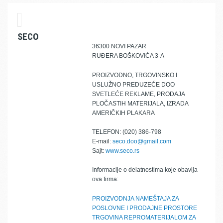
SECO
36300 NOVI PAZAR
RUĐERA BOŠKOVIĆA 3-A
PROIZVODNO, TRGOVINSKO I
USLUŽNO PREDUZEĆE DOO
SVETLEĆE REKLAME, PRODAJA
PLOČASTIH MATERIJALA, IZRADA
AMERIČKIH PLAKARA
TELEFON: (020) 386-798
E-mail:
seco.doo@gmail.com
Sajt:
www.seco.rs
Informacije o delatnostima koje obavlja
ova firma:
PROIZVODNJA NAMEŠTAJA ZA
POSLOVNE I PRODAJNE PROSTORE
TRGOVINA REPROMATERIJALOM ZA