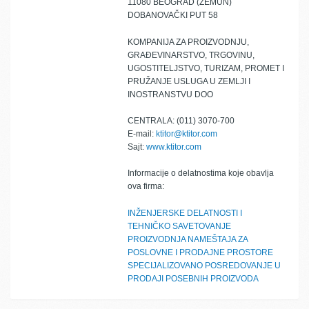
11080 BEOGRAD (ZEMUN)
DOBANOVAČKI PUT 58
KOMPANIJA ZA PROIZVODNJU,
GRAĐEVINARSTVO, TRGOVINU,
UGOSTITELJSTVO, TURIZAM, PROMET I
PRUŽANJE USLUGA U ZEMLJI I
INOSTRANSTVU DOO
CENTRALA: (011) 3070-700
E-mail:
ktitor@ktitor.com
Sajt:
www.ktitor.com
Informacije o delatnostima koje obavlja
ova firma:
INŽENJERSKE DELATNOSTI I
TEHNIČKO SAVETOVANJE
PROIZVODNJA NAMEŠTAJA ZA
POSLOVNE I PRODAJNE PROSTORE
SPECIJALIZOVANO POSREDOVANJE U
PRODAJI POSEBNIH PROIZVODA