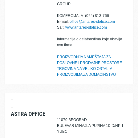
GROUP
KOMERCIJALA: (024) 813-766
E-mail:
office@antares-stolice.com
Sajt:
www.antares-stolice.com
Informacije o delatnostima koje obavlja
ova firma:
PROIZVODNJA NAMEŠTAJA ZA
POSLOVNE I PRODAJNE PROSTORE
TRGOVINA NA VELIKO OSTALIM
PROIZVODIMA ZA DOMAĆINSTVO
ASTRA OFFICE
11070 BEOGRAD
BULEVAR MIHAJLA PUPINA 10-D/NP 1
YUBC