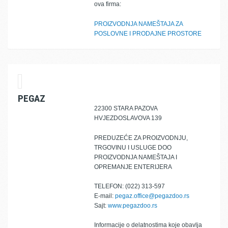
ova firma:
PROIZVODNJA NAMEŠTAJA ZA
POSLOVNE I PRODAJNE PROSTORE
PEGAZ
22300 STARA PAZOVA
HVJEZDOSLAVOVA 139
PREDUZEĆE ZA PROIZVODNJU,
TRGOVINU I USLUGE DOO
PROIZVODNJA NAMEŠTAJA I
OPREMANJE ENTERIJERA
TELEFON: (022) 313-597
E-mail:
pegaz.office@pegazdoo.rs
Sajt:
www.pegazdoo.rs
Informacije o delatnostima koje obavlja