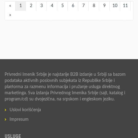
«
1
2
3
4
5
6
7
8
9
10
11
»
Privredni Imenik Srbije je najstarije B2B izdanje u Srbiji sa bazom
podataka aktivnih poslovnih subjekata iz Republike Srbije i
platforma za razmenu informacija i pružanje usluga direktnog
marketinga. Sva izdanja Privrednog Imenika Srbije (sajt, katalog i
program/cd) su dvojezična, na srpskom i engleskom jeziku.
Uslovi korišćenja
Impresum
USLUGE