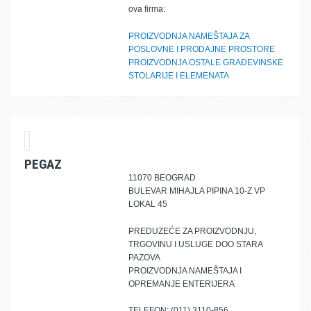
ova firma:
PROIZVODNJA NAMEŠTAJA ZA
POSLOVNE I PRODAJNE PROSTORE
PROIZVODNJA OSTALE GRAĐEVINSKE
STOLARIJE I ELEMENATA
PEGAZ
11070 BEOGRAD
BULEVAR MIHAJLA PIPINA 10-Z VP
LOKAL 45
PREDUZEĆE ZA PROIZVODNJU,
TRGOVINU I USLUGE DOO STARA
PAZOVA
PROIZVODNJA NAMEŠTAJA I
OPREMANJE ENTERIJERA
TELEFON: (011) 3110-856