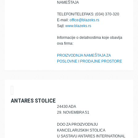
NAMEŠTAJA
TELEFON/TELEFAKS: (034) 370-320
E-mail:
office@blazeks.rs
Sajt:
www.blazeks.rs
Informacije o delatnostima koje obavlja
ova firma:
PROIZVODNJA NAMEŠTAJA ZA
POSLOVNE I PRODAJNE PROSTORE
ANTARES STOLICE
24430 ADA
29. NOVEMBRA 51
DOO ZA PROIZVODNJU
KANCELARIJSKIH STOLICA
U SASTAVU ANTARES INTERNATIONAL