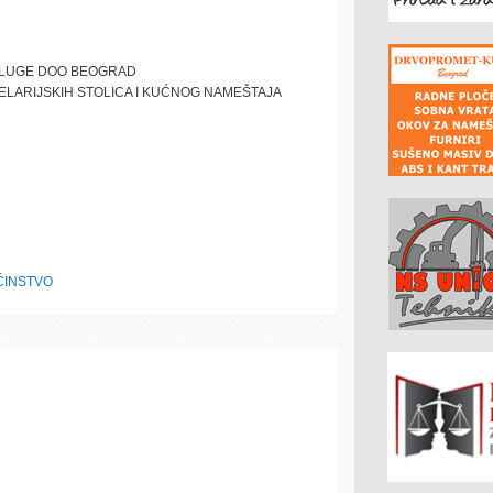
USLUGE DOO BEOGRAD
ELARIJSKIH STOLICA I KUĆNOG NAMEŠTAJA
ĆINSTVO