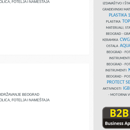
OLICA, FOTELJA I NAMEŠTAJA
IZDAVAŠTVO I Š
GRAĐEVINSKI MAT
PLASTIKA 
TOP
PLASTIKA
MATERIJALI, S
BEOGRAD - GRAĐ
CWG
KERAMIKA
AQUA
OSTALA
BEOGRAD - FO
INSTRUMENT
BEOGRAD - FO
INSTRUMENTI
BEOGRAD - PO
PROTECT SE
IG
AKTIVNOSTI
 ODRŽAVANJE BEOGRAD
- MOTORNA V
OLICA, FOTELJA I NAMEŠTAJA