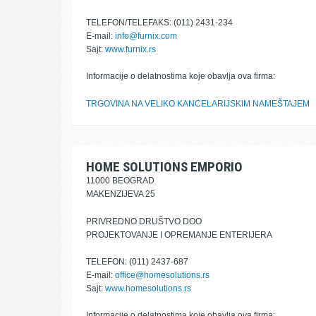
TELEFON/TELEFAKS: (011) 2431-234
E-mail:
info@furnix.com
Sajt:
www.furnix.rs
Informacije o delatnostima koje obavlja ova firma:
TRGOVINA NA VELIKO KANCELARIJSKIM NAMEŠTAJEM
HOME SOLUTIONS EMPORIO
11000 BEOGRAD
MAKENZIJEVA 25
PRIVREDNO DRUŠTVO DOO
PROJEKTOVANJE I OPREMANJE ENTERIJERA
TELEFON: (011) 2437-687
E-mail:
office@homesolutions.rs
Sajt:
www.homesolutions.rs
Informacije o delatnostima koje obavlja ova firma: