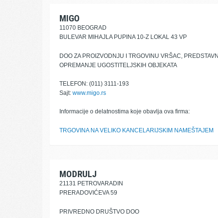
MIGO
11070 BEOGRAD
BULEVAR MIHAJLA PUPINA 10-Z LOKAL 43 VP
DOO ZA PROIZVODNJU I TRGOVINU VRŠAC, PREDSTAV
OPREMANJE UGOSTITELJSKIH OBJEKATA
TELEFON: (011) 3111-193
Sajt:
www.migo.rs
Informacije o delatnostima koje obavlja ova firma:
TRGOVINA NA VELIKO KANCELARIJSKIM NAMEŠTAJEM
MODRULJ
21131 PETROVARADIN
PRERADOVIĆEVA 59
PRIVREDNO DRUŠTVO DOO