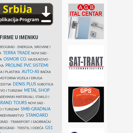
FIRME U IMENIKU
EOGRAD - ENERGIJA, SIROVINE I
TERRA TRADE
DA
NOVI SAD -
OSMOR CO.
KA
HAJDUKOVO -
PROLINE PVC SISTEMI
IKA
AUTO-AS
A I PLASTIKA
BAČKA
MOTORNA VOZILA I DRUGA
DENIS PLUS
REDSTVA
SUBOTICA
METAL SHOP
TVO I TURIZAM
ĐEVINSKI MATERIJALI, STAKLO I
RAND TOURS
NOVI SAD -
SMB-GRADNJA
O I TURIZAM
STANDARD
GRAĐEVINARSTVO
RAD - TRANSPORT I SAOBRAĆAJ
GS1
EOGRAD - TEKSTIL I ODEĆA