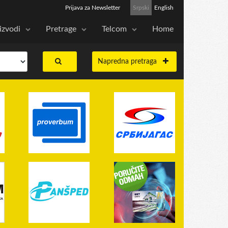
Prijava za Newsletter
Srpski
English
izvodi
Pretrage
Telcom
Home
Napredna pretraga