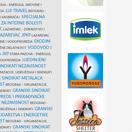
IJA - ENERGIJA, SIROVINE I
LUI TRAVEL
EDA
BEOGRAD -
SPECIJALNA
I SAOBRAĆAJ
 ZA INTERNE BOLESTI
C
LAZAREVAC - ZDRAVSTVO I
LAZAREVAC JPKP
LAZAREVAC -
EKODIM
VINE I VODOPRIVREDA
VODOVOD I
UŽNE DELATNOSTI
 JKP
STARA PAZOVA - ENERGIJA,
UJEDINJENI
VODOPRIVREDA
INDIKATI NEZAVISNOST
IZACIJE, UDRUŽENJA I SINDIKATI
 SINDIKAT METALACA
ST
BEOGRAD - ORGANIZACIJE,
GRANSKI SINDIKAT
NDIKATI
VREDE I PRERAĐIVAČKE
E NEZAVISNOST
BEOGRAD -
GRANSKI
DRUŽENJA I SINDIKATI
UDARSTVA I ENERGETIKE
ST
BEOGRAD - ORGANIZACIJE,
GRANSKI SINDIKAT
NDIKATI