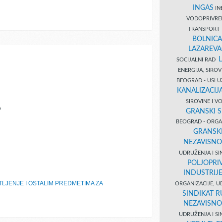
INGAS
INĐ
VODOPRIVR
TRANSPORT 
BOLNICA
LAZAREVA
SOCIJALNI RAD
ENERGIJA, SIRO
BEOGRAD - USL
KANALIZACIJA
SIROVINE I 
A
GRANSKI S
BEOGRAD - ORGAN
GRANSKI
NEZAVISNO
UDRUŽENJA I SI
POLJOPRI
INDUSTRIJ
LJENJE I OSTALIM PREDMETIMA ZA
ORGANIZACIJE, U
SINDIKAT R
NEZAVISNO
UDRUŽENJA I SI