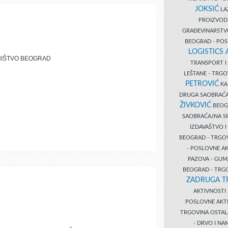
JOKSIĆ
LAZ
PROIZVO
GRAĐEVINARST
BEOGRAD - PO
LOGISTICS
NIŠTVO BEOGRAD
TRANSPORT 
LEŠTANE - TRG
PETROVIĆ
KA
DRUGA SAOBRAĆ
ŽIVKOVIĆ
BEOGR
SAOBRAĆAJNA S
IZDAVAŠTVO 
BEOGRAD - TRGO
- POSLOVNE A
PAZOVA - GUM
BEOGRAD - TRG
ZADRUGA T
AKTIVNOST
POSLOVNE AKT
TRGOVINA OSTA
- DRVO I N