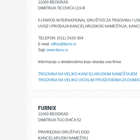
11000 BEOGRAD
DIMITRIJA TICOVIĆA 119-B
F.I.FAROS INTERNATIONAL DRUŠTVO ZA TRGOVINU I 
UVOZ I PRODAJA KANCELARIJSKOG NAMEŠTAJA, KANC
TELEFON: (011) 2420-304
E-mail:
office@faros.rs
Sajt:
www.faros.rs
Informacije o delatnostima koje obavlja ova firma:
TRGOVINA NA VELIKO KANCELARIJSKIM NAMEŠTAJEM
TRGOVINA NA VELIKO OSTALIM PROIZVODIMA ZA DOMA
FURNIX
11000 BEOGRAD
DIMITRIJA TUCOVIĆA 52
PRIVREDNO DRUŠTVO DOO
KANCELARIJSKI NAMEŠTAJ