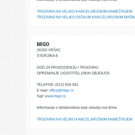
TRGOVINA NA VELIKO KANCELARIJSKIM NAMEŠTAJEM
TRGOVINA NA VELIKO OSTALIM KANCELARIJSKIM MAŠI
MIGO
26300 VRŠAC
STERIJINA 8
DOO ZA PROIZVODNJU I TRGOVINU
OPREMANJE UGOSTITELJSKIH OBJEKATA
TELEFON: (013) 838-081
E-mail:
office@migo.rs
Sajt:
www.migo.rs
Informacije o delatnostima koje obavlja ova firma:
TRGOVINA NA VELIKO KANCELARIJSKIM NAMEŠTAJEM