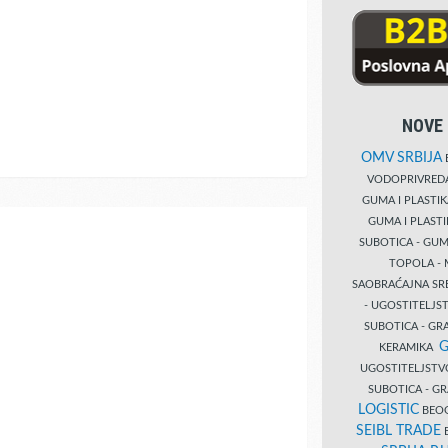
NOVE 
OMV SRBIJA
B
VODOPRIVRE
GUMA I PLASTI
GUMA I PLAST
SUBOTICA - GUM
TOPOLA - 
SAOBRAĆAJNA S
- UGOSTITELJS
SUBOTICA - GRA
G
KERAMIKA
UGOSTITELJSTV
SUBOTICA - 
LOGISTIC
BEOG
SEIBL TRADE
B