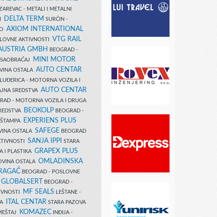
AREVAC - METALI I METALNI
DELTA TERM
DI
SURČIN -
AXIOM INTERNATIONAL
VO
VTG RAIL
SLOVNE AKTIVNOSTI
 AUSTRIA GMBH
BEOGRAD -
MINI MOTOR
I SAOBRAĆAJ
AUTO CENTAR
OVINA OSTALA
LUĐERICA - MOTORNA VOZILA I
AUTO CENTAR
AJNA SREDSTVA
AD - MOTORNA VOZILA I DRUGA
BEOKOLP
REDSTVA
BEOGRAD -
EXPERIENS PLUS
I ŠTAMPA
SAFEGE
VINA OSTALA
BEOGRAD
SANJA IPPI
KTIVNOSTI
STARA
GRAPEX PLUS
A I PLASTIKA
OMLADINSKA
OVINA OSTALA
RAGAČ
BEOGRAD - POSLOVNE
GLOBALSERT
I
BEOGRAD -
MF SEALS
IVNOSTI
LEŠTANE -
ITAL CENTAR
LA
STARA PAZOVA
KOMAZEC
AMEŠTAJ
INĐIJA -