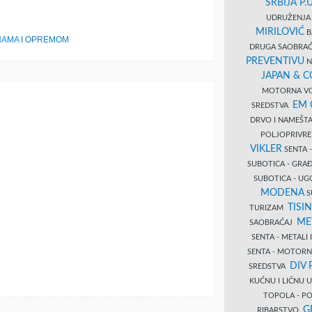
SRBIJA P.U
UDRUŽENJA 
MIRILOVIĆ
B
NAMA I OPREMOM
DRUGA SAOBRAĆ
PREVENTIVU
N
JAPAN & 
MOTORNA VO
EM
SREDSTVA
DRVO I NAMEŠT
POLJOPRIVRE
VIKLER
SENTA 
SUBOTICA - GR
SUBOTICA - UG
MODENA
S
TISI
TURIZAM
ME
SAOBRAĆAJ
SENTA - METALI
SENTA - MOTORN
DIV 
SREDSTVA
KUĆNU I LIČNU
TOPOLA - PO
G
RIBARSTVO