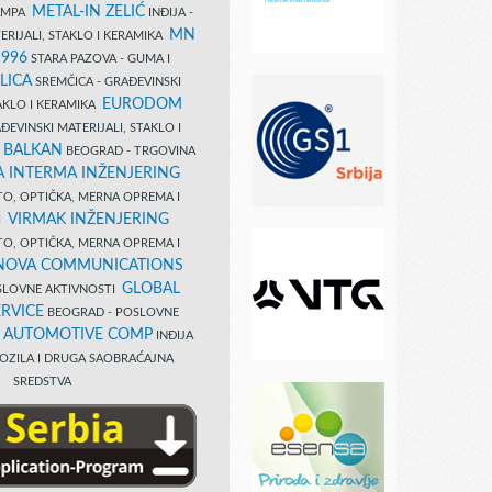
METAL-IN ZELIĆ
TAMPA
INĐIJA -
MN
ERIJALI, STAKLO I KERAMIKA
1996
STARA PAZOVA - GUMA I
LICA
SREMČICA - GRAĐEVINSKI
EURODOM
TAKLO I KERAMIKA
EVINSKI MATERIJALI, STAKLO I
 BALKAN
BEOGRAD - TRGOVINA
 INTERMA INŽENJERING
TO, OPTIČKA, MERNA OPREMA I
VIRMAK INŽENJERING
I
TO, OPTIČKA, MERNA OPREMA I
NOVA COMMUNICATIONS
GLOBAL
SLOVNE AKTIVNOSTI
RVICE
BEOGRAD - POSLOVNE
B AUTOMOTIVE COMP
INĐIJA
OZILA I DRUGA SAOBRAĆAJNA
SREDSTVA