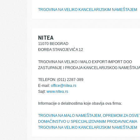
TRGOVINA NA VELIKO KANCELARIJSKIM NAMEŠTAJEM
NITEA
11070 BEOGRAD
ĐORĐA STANOJEVIĆA 12
TRGOVINA NA VELIKO I MALO EXPORT-IMPORT DOO
ZASTUPANJE I PRODAJA KANCELARIJSKOG NAMEŠTAJ
TELEFON: (011) 2287-389
E-mail:
office@nitea.rs
Sajt:
www.nitea.rs
Informacije o delatnostima koje obavlja ova firma:
TRGOVINA NA MALO NAMEŠTAJEM, OPREMOM ZA OSVET
DOMAĆINSTVO U SPECIJALIZOVANIM PRODAVNICAMA
TRGOVINA NA VELIKO KANCELARIJSKIM NAMEŠTAJEM