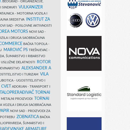
.
BEOGRAD - ORGANIZACIJE,
VULKANIZER
I SINDIKATI
ATAJNICA - MOTORNA VOZILA I
INSTITUT ZA
AJNA SREDSTVA
OVI SAD - POSLOVNE AKTIVNOSTI
COREA MOTORS
NOVI SAD -
ZILA I DRUGA SAOBRAĆAJNA
 COMMERCE
BAČKA TOPOLA -
MAROVIĆ PS
AJ
TREŠNJEVAC -
DA, ŠUMARSTVO I RIBARSTVO
ROTOR
- USLUŽNE DELATNOSTI
ALEKSANDER A
AĐEVINARSTVO
VILA
OSTITELJSTVO I TURIZAM
UBOTICA - UGOSTITELJSTVO I
N CVET
ADORJAN - TRANSPORT I
TALOPRERAĐIVAČ TORNAI
TORNAI
 I METALNI PROIZVODI
A VOZILA I DRUGA SAOBRAĆAJNA
PAPIR
NOVI SAD - PROIZVODI ZA
ZOBNATICA
 UPOTREBU
BAČKA
LJOPRIVREDA, ŠUMARSTVO I
RAĐEVINSKE ARMATURE