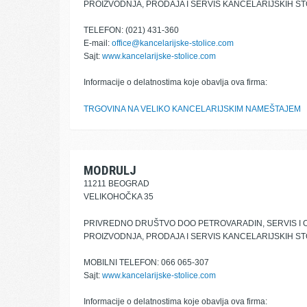
PROIZVODNJA, PRODAJA I SERVIS KANCELARIJSKIH ST
TELEFON: (021) 431-360
E-mail:
office@kancelarijske-stolice.com
Sajt:
www.kancelarijske-stolice.com
Informacije o delatnostima koje obavlja ova firma:
TRGOVINA NA VELIKO KANCELARIJSKIM NAMEŠTAJEM
MODRULJ
11211 BEOGRAD
VELIKOHOČKA 35
PRIVREDNO DRUŠTVO DOO PETROVARADIN, SERVIS I
PROIZVODNJA, PRODAJA I SERVIS KANCELARIJSKIH ST
MOBILNI TELEFON: 066 065-307
Sajt:
www.kancelarijske-stolice.com
Informacije o delatnostima koje obavlja ova firma: