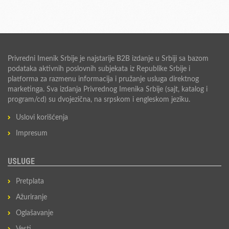
Privredni Imenik Srbije je najstarije B2B izdanje u Srbiji sa bazom
podataka aktivnih poslovnih subjekata iz Republike Srbije i
platforma za razmenu informacija i pružanje usluga direktnog
marketinga. Sva izdanja Privrednog Imenika Srbije (sajt, katalog i
program/cd) su dvojezična, na srpskom i engleskom jeziku.
Uslovi korišćenja
Impresum
USLUGE
Pretplata
Ažuriranje
Oglašavanje