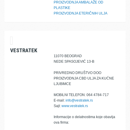
PROIZVODNJA AMBALAŽE OD
PLASTIKE
PROIZVODNJA ETERIČNIH ULJA
VESTRATEK
11070 BEOGRAD
NEDE SPASOJEVIĆ 13-B
PRIVREDNO DRUŠTVO DOO
PROIZVODNJA CBD ULJA ZA KUĆNE
LJUBIMCE
MOBILNI TELEFON: 064 4784-717
E-mail:
info@vestratek.rs
Sajt:
www.vestratek.rs
Informacije o delatnostima koje obavlja
ova firma: