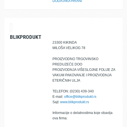
DODATAKA HRANI
BLIKPRODUKT
23300 KIKINDA
MILOŠA VELIKOG 78
PROIZVODNO TRGOVINSKO
PREDUZEĆE DOO
PROIZVODNJA VIŠESLOJNE FOLIJE ZA
VAKUM PAKOVANJE I PROIZVODNJA
ETERIČNIH ULJA
TELEFON: (0230) 439-340
E-mail:
office@blikprodukt.rs
Sajt:
www.blikprodukt.rs
Informacije o delatnostima koje obavlja
ova firma: