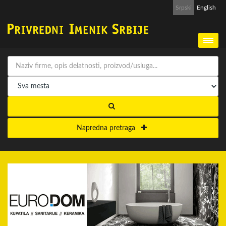
Srpski
English
Napredna pretraga