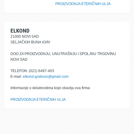
PROIZVODNJA ETERIČNIH ULJA
ELKOND
21000 NOVI SAD
SELJAČKIH BUNA 43/IV
DOO ZA PROIZVODNJU, UNUTRAŠNJU I SPOLJNU TRGOVINU
NOVI SAD
TELEFON: (021) 6497-403
E-mail:
elkond.grabovo@gmail.com
Informacije o delatnostima koje obavlja ova firma:
PROIZVODNJA ETERIČNIH ULJA