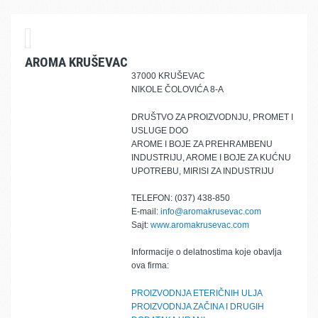
AROMA KRUŠEVAC
37000 KRUŠEVAC
NIKOLE ČOLOVIĆA 8-A
DRUŠTVO ZA PROIZVODNJU, PROMET I
USLUGE DOO
AROME I BOJE ZA PREHRAMBENU
INDUSTRIJU, AROME I BOJE ZA KUĆNU
UPOTREBU, MIRISI ZA INDUSTRIJU
TELEFON: (037) 438-850
E-mail:
info@aromakrusevac.com
Sajt:
www.aromakrusevac.com
Informacije o delatnostima koje obavlja
ova firma:
PROIZVODNJA ETERIČNIH ULJA
PROIZVODNJA ZAČINA I DRUGIH