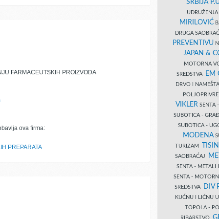
SRBIJA P.U
UDRUŽENJA 
MIRILOVIĆ
B
DRUGA SAOBRAĆ
PREVENTIVU
N
JAPAN & 
MOTORNA VO
NJU FARMACEUTSKIH PROIZVODA
EM
SREDSTVA
DRVO I NAMEŠT
POLJOPRIVRE
m
VIKLER
SENTA 
SUBOTICA - GR
SUBOTICA - UG
obavlja ova firma:
MODENA
S
TISI
TURIZAM
IH PREPARATA
ME
SAOBRAĆAJ
SENTA - METALI
SENTA - MOTORN
DIV 
SREDSTVA
KUĆNU I LIČNU
TOPOLA - PO
G
RIBARSTVO