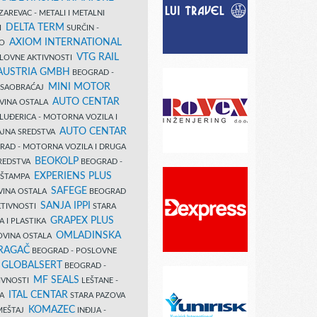
AREVAC - METALI I METALNI
DELTA TERM
DI
SURČIN -
AXIOM INTERNATIONAL
VO
VTG RAIL
SLOVNE AKTIVNOSTI
 AUSTRIA GMBH
BEOGRAD -
MINI MOTOR
I SAOBRAĆAJ
AUTO CENTAR
OVINA OSTALA
LUĐERICA - MOTORNA VOZILA I
AUTO CENTAR
AJNA SREDSTVA
AD - MOTORNA VOZILA I DRUGA
BEOKOLP
REDSTVA
BEOGRAD -
EXPERIENS PLUS
I ŠTAMPA
SAFEGE
VINA OSTALA
BEOGRAD
SANJA IPPI
KTIVNOSTI
STARA
GRAPEX PLUS
A I PLASTIKA
OMLADINSKA
OVINA OSTALA
RAGAČ
BEOGRAD - POSLOVNE
GLOBALSERT
I
BEOGRAD -
MF SEALS
IVNOSTI
LEŠTANE -
ITAL CENTAR
LA
STARA PAZOVA
KOMAZEC
AMEŠTAJ
INĐIJA -