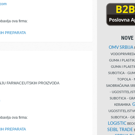
.com
obavlja ova firma:
IH PREPARATA
NOVE 
OMV SRBIJA
B
VODOPRIVRE
GUMA I PLASTI
GUMA I PLAST
SUBOTICA - GUM
TOPOLA - 
NJU FARMACEUTSKIH PROIZVODA
SAOBRAĆAJNA S
- UGOSTITELJS
SUBOTICA - GRA
m
G
KERAMIKA
UGOSTITELJSTV
obavlja ova firma:
SUBOTICA - 
LOGISTIC
BEOG
IH PREPARATA
SEIBL TRADE
B