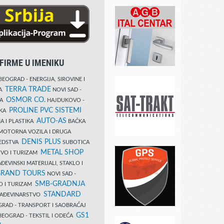
FIRME U IMENIKU
EOGRAD - ENERGIJA, SIROVINE I
TERRA TRADE
DA
NOVI SAD -
OSMOR CO.
KA
HAJDUKOVO -
PROLINE PVC SISTEMI
IKA
AUTO-AS
A I PLASTIKA
BAČKA
MOTORNA VOZILA I DRUGA
DENIS PLUS
REDSTVA
SUBOTICA
METAL SHOP
TVO I TURIZAM
ĐEVINSKI MATERIJALI, STAKLO I
RAND TOURS
NOVI SAD -
SMB-GRADNJA
O I TURIZAM
STANDARD
GRAĐEVINARSTVO
RAD - TRANSPORT I SAOBRAĆAJ
GS1
EOGRAD - TEKSTIL I ODEĆA