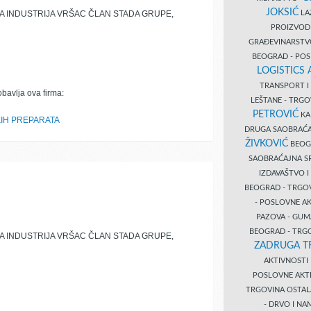
JOKSIĆ
LAZ
 INDUSTRIJA VRŠAC ČLAN STADA GRUPE,
PROIZVO
GRAĐEVINARST
BEOGRAD - PO
LOGISTICS
TRANSPORT 
obavlja ova firma:
LEŠTANE - TRG
PETROVIĆ
KA
IH PREPARATA
DRUGA SAOBRAĆ
ŽIVKOVIĆ
BEOGR
SAOBRAĆAJNA S
IZDAVAŠTVO 
BEOGRAD - TRGO
- POSLOVNE A
PAZOVA - GUM
BEOGRAD - TRG
 INDUSTRIJA VRŠAC ČLAN STADA GRUPE,
ZADRUGA T
AKTIVNOST
POSLOVNE AKT
TRGOVINA OSTA
- DRVO I N