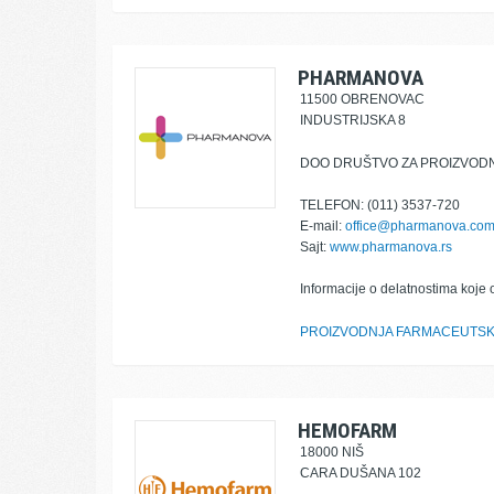
PHARMANOVA
11500 OBRENOVAC
INDUSTRIJSKA 8
DOO DRUŠTVO ZA PROIZVOD
TELEFON: (011) 3537-720
E-mail:
office@pharmanova.co
Sajt:
www.pharmanova.rs
Informacije o delatnostima koje 
PROIZVODNJA FARMACEUTSK
HEMOFARM
18000 NIŠ
CARA DUŠANA 102