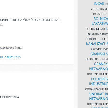
INGAS
INĐ
VODOPRIVR
TRANSPORT 
BOLNICA
 INDUSTRIJA VRŠAC ČLAN STADA GRUPE,
LAZAREVA
AC
SOCIJALNI RAD
ENERGIJA, SIRO
BEOGRAD - USL
KANALIZACIJA
obavlja ova firma:
SIROVINE I 
GRANSKI S
IH PREPARATA
BEOGRAD - ORGAN
GRANSKI
NEZAVISNO
UDRUŽENJA I SI
POLJOPRI
INDUSTRIJ
ORGANIZACIJE, U
SINDIKAT R
 INDUSTRIJA
NEZAVISNO
UDRUŽENJA I SI