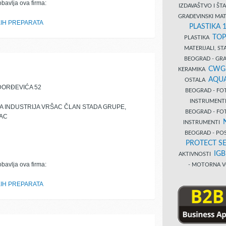
obavlja ova firma:
IZDAVAŠTVO I Š
GRAĐEVINSKI MAT
IH PREPARATA
PLASTIKA 
TOP
PLASTIKA
MATERIJALI, S
BEOGRAD - GRAĐ
CWG
KERAMIKA
AQUA
OSTALA
ĐORĐEVIĆA 52
BEOGRAD - FO
INSTRUMENT
 INDUSTRIJA VRŠAC ČLAN STADA GRUPE,
BEOGRAD - FO
AC
INSTRUMENTI
BEOGRAD - PO
PROTECT SE
IG
AKTIVNOSTI
obavlja ova firma:
- MOTORNA V
IH PREPARATA