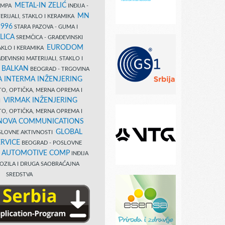
METAL-IN ZELIĆ
TAMPA
INĐIJA -
MN
ERIJALI, STAKLO I KERAMIKA
1996
STARA PAZOVA - GUMA I
LICA
SREMČICA - GRAĐEVINSKI
EURODOM
TAKLO I KERAMIKA
EVINSKI MATERIJALI, STAKLO I
 BALKAN
BEOGRAD - TRGOVINA
 INTERMA INŽENJERING
TO, OPTIČKA, MERNA OPREMA I
VIRMAK INŽENJERING
I
TO, OPTIČKA, MERNA OPREMA I
NOVA COMMUNICATIONS
GLOBAL
SLOVNE AKTIVNOSTI
RVICE
BEOGRAD - POSLOVNE
B AUTOMOTIVE COMP
INĐIJA
OZILA I DRUGA SAOBRAĆAJNA
SREDSTVA