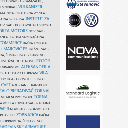
.
BEOGRAD - ORGANIZACIJE,
VULKANIZER
I SINDIKATI
ATAJNICA - MOTORNA VOZILA I
INSTITUT ZA
AJNA SREDSTVA
OVI SAD - POSLOVNE AKTIVNOSTI
COREA MOTORS
NOVI SAD -
ZILA I DRUGA SAOBRAĆAJNA
 COMMERCE
BAČKA TOPOLA -
MAROVIĆ PS
AJ
TREŠNJEVAC -
DA, ŠUMARSTVO I RIBARSTVO
ROTOR
- USLUŽNE DELATNOSTI
ALEKSANDER A
AĐEVINARSTVO
VILA
OSTITELJSTVO I TURIZAM
UBOTICA - UGOSTITELJSTVO I
N CVET
ADORJAN - TRANSPORT I
TALOPRERAĐIVAČ TORNAI
TORNAI
 I METALNI PROIZVODI
A VOZILA I DRUGA SAOBRAĆAJNA
PAPIR
NOVI SAD - PROIZVODI ZA
ZOBNATICA
 UPOTREBU
BAČKA
LJOPRIVREDA, ŠUMARSTVO I
RAĐEVINSKE ARMATURE