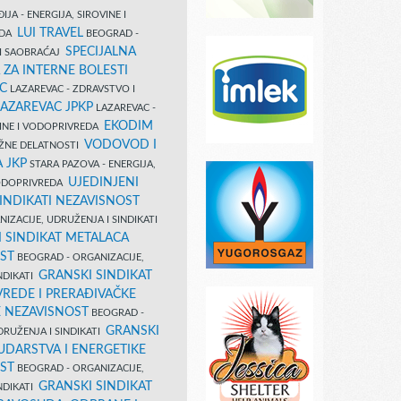
IJA - ENERGIJA, SIROVINE I
LUI TRAVEL
EDA
BEOGRAD -
SPECIJALNA
I SAOBRAĆAJ
 ZA INTERNE BOLESTI
C
LAZAREVAC - ZDRAVSTVO I
LAZAREVAC JPKP
LAZAREVAC -
EKODIM
VINE I VODOPRIVREDA
VODOVOD I
UŽNE DELATNOSTI
 JKP
STARA PAZOVA - ENERGIJA,
UJEDINJENI
VODOPRIVREDA
INDIKATI NEZAVISNOST
IZACIJE, UDRUŽENJA I SINDIKATI
 SINDIKAT METALACA
ST
BEOGRAD - ORGANIZACIJE,
GRANSKI SINDIKAT
NDIKATI
VREDE I PRERAĐIVAČKE
E NEZAVISNOST
BEOGRAD -
GRANSKI
DRUŽENJA I SINDIKATI
UDARSTVA I ENERGETIKE
ST
BEOGRAD - ORGANIZACIJE,
GRANSKI SINDIKAT
NDIKATI