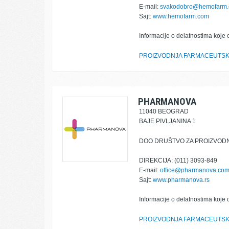
E-mail:
svakodobro@hemofarm
Sajt:
www.hemofarm.com
Informacije o delatnostima koje 
PROIZVODNJA FARMACEUTSK
PHARMANOVA
11040 BEOGRAD
BAJE PIVLJANINA 1
DOO DRUŠTVO ZA PROIZVOD
DIREKCIJA: (011) 3093-849
E-mail:
office@pharmanova.co
Sajt:
www.pharmanova.rs
Informacije o delatnostima koje 
PROIZVODNJA FARMACEUTSK