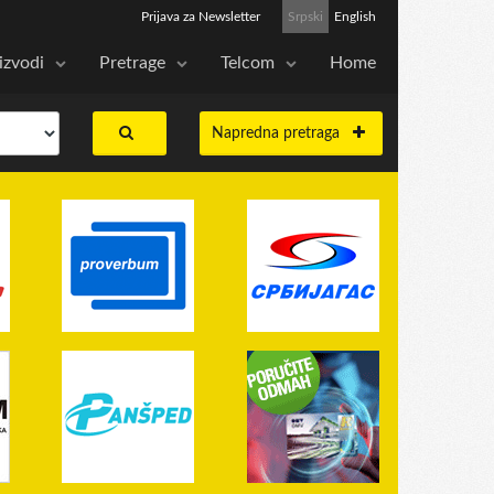
Prijava za Newsletter
Srpski
English
izvodi
Pretrage
Telcom
Home
Napredna pretraga