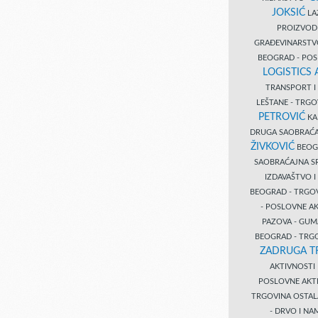
JOKSIĆ
LAZ
PROIZVO
GRAĐEVINARST
BEOGRAD - PO
LOGISTICS
TRANSPORT 
LEŠTANE - TRG
PETROVIĆ
KA
DRUGA SAOBRAĆ
ŽIVKOVIĆ
BEOGR
SAOBRAĆAJNA S
IZDAVAŠTVO 
BEOGRAD - TRGO
- POSLOVNE A
PAZOVA - GUM
BEOGRAD - TRG
ZADRUGA T
AKTIVNOST
POSLOVNE AKT
TRGOVINA OSTA
- DRVO I N