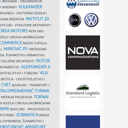
.
BEOGRAD - ORGANIZACIJE,
VULKANIZER
I SINDIKATI
ATAJNICA - MOTORNA VOZILA I
INSTITUT ZA
AJNA SREDSTVA
OVI SAD - POSLOVNE AKTIVNOSTI
COREA MOTORS
NOVI SAD -
ZILA I DRUGA SAOBRAĆAJNA
 COMMERCE
BAČKA TOPOLA -
MAROVIĆ PS
AJ
TREŠNJEVAC -
DA, ŠUMARSTVO I RIBARSTVO
ROTOR
- USLUŽNE DELATNOSTI
ALEKSANDER A
AĐEVINARSTVO
VILA
OSTITELJSTVO I TURIZAM
UBOTICA - UGOSTITELJSTVO I
N CVET
ADORJAN - TRANSPORT I
TALOPRERAĐIVAČ TORNAI
TORNAI
 I METALNI PROIZVODI
A VOZILA I DRUGA SAOBRAĆAJNA
PAPIR
NOVI SAD - PROIZVODI ZA
ZOBNATICA
 UPOTREBU
BAČKA
LJOPRIVREDA, ŠUMARSTVO I
RAĐEVINSKE ARMATURE