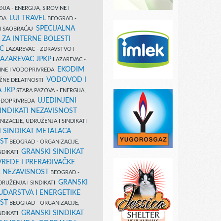
IJA - ENERGIJA, SIROVINE I
LUI TRAVEL
EDA
BEOGRAD -
SPECIJALNA
I SAOBRAĆAJ
 ZA INTERNE BOLESTI
C
LAZAREVAC - ZDRAVSTVO I
LAZAREVAC JPKP
LAZAREVAC -
EKODIM
VINE I VODOPRIVREDA
VODOVOD I
UŽNE DELATNOSTI
 JKP
STARA PAZOVA - ENERGIJA,
UJEDINJENI
VODOPRIVREDA
INDIKATI NEZAVISNOST
IZACIJE, UDRUŽENJA I SINDIKATI
 SINDIKAT METALACA
ST
BEOGRAD - ORGANIZACIJE,
GRANSKI SINDIKAT
NDIKATI
VREDE I PRERAĐIVAČKE
E NEZAVISNOST
BEOGRAD -
GRANSKI
DRUŽENJA I SINDIKATI
UDARSTVA I ENERGETIKE
ST
BEOGRAD - ORGANIZACIJE,
GRANSKI SINDIKAT
NDIKATI