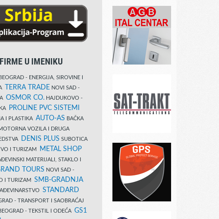
FIRME U IMENIKU
EOGRAD - ENERGIJA, SIROVINE I
TERRA TRADE
DA
NOVI SAD -
OSMOR CO.
KA
HAJDUKOVO -
PROLINE PVC SISTEMI
IKA
AUTO-AS
A I PLASTIKA
BAČKA
MOTORNA VOZILA I DRUGA
DENIS PLUS
REDSTVA
SUBOTICA
METAL SHOP
TVO I TURIZAM
ĐEVINSKI MATERIJALI, STAKLO I
RAND TOURS
NOVI SAD -
SMB-GRADNJA
O I TURIZAM
STANDARD
GRAĐEVINARSTVO
RAD - TRANSPORT I SAOBRAĆAJ
GS1
EOGRAD - TEKSTIL I ODEĆA