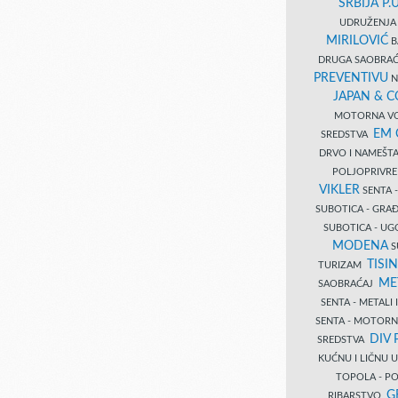
SRBIJA P.U
UDRUŽENJA 
MIRILOVIĆ
B
DRUGA SAOBRAĆ
PREVENTIVU
N
JAPAN & 
MOTORNA VO
EM
SREDSTVA
DRVO I NAMEŠT
POLJOPRIVRE
VIKLER
SENTA 
SUBOTICA - GR
SUBOTICA - UG
MODENA
S
TISI
TURIZAM
ME
SAOBRAĆAJ
SENTA - METALI
SENTA - MOTORN
DIV 
SREDSTVA
KUĆNU I LIČNU
TOPOLA - PO
G
RIBARSTVO