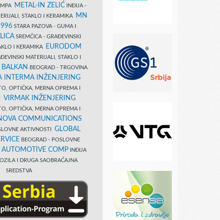
METAL-IN ZELIĆ
TAMPA
INĐIJA -
MN
ERIJALI, STAKLO I KERAMIKA
1996
STARA PAZOVA - GUMA I
LICA
SREMČICA - GRAĐEVINSKI
EURODOM
TAKLO I KERAMIKA
EVINSKI MATERIJALI, STAKLO I
 BALKAN
BEOGRAD - TRGOVINA
 INTERMA INŽENJERING
TO, OPTIČKA, MERNA OPREMA I
VIRMAK INŽENJERING
I
TO, OPTIČKA, MERNA OPREMA I
NOVA COMMUNICATIONS
GLOBAL
SLOVNE AKTIVNOSTI
RVICE
BEOGRAD - POSLOVNE
B AUTOMOTIVE COMP
INĐIJA
OZILA I DRUGA SAOBRAĆAJNA
SREDSTVA