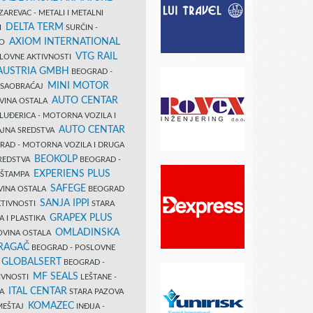
AREVAC - METALI I METALNI
DELTA TERM
DI
SURČIN -
AXIOM INTERNATIONAL
VO
VTG RAIL
SLOVNE AKTIVNOSTI
 AUSTRIA GMBH
BEOGRAD -
MINI MOTOR
I SAOBRAĆAJ
AUTO CENTAR
OVINA OSTALA
LUĐERICA - MOTORNA VOZILA I
AUTO CENTAR
AJNA SREDSTVA
AD - MOTORNA VOZILA I DRUGA
BEOKOLP
REDSTVA
BEOGRAD -
EXPERIENS PLUS
I ŠTAMPA
SAFEGE
VINA OSTALA
BEOGRAD
SANJA IPPI
KTIVNOSTI
STARA
GRAPEX PLUS
A I PLASTIKA
OMLADINSKA
OVINA OSTALA
RAGAČ
BEOGRAD - POSLOVNE
GLOBALSERT
I
BEOGRAD -
MF SEALS
IVNOSTI
LEŠTANE -
ITAL CENTAR
LA
STARA PAZOVA
KOMAZEC
AMEŠTAJ
INĐIJA -