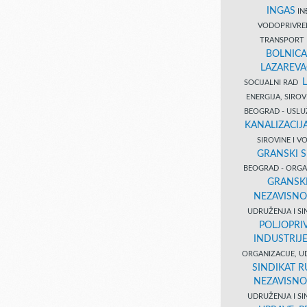
INGAS
INĐ
VODOPRIVR
TRANSPORT 
BOLNICA
LAZAREVA
SOCIJALNI RAD
ENERGIJA, SIRO
BEOGRAD - USL
KANALIZACIJA
SIROVINE I 
GRANSKI S
BEOGRAD - ORGAN
GRANSKI
NEZAVISNO
UDRUŽENJA I SI
POLJOPRI
INDUSTRIJ
ORGANIZACIJE, U
SINDIKAT R
NEZAVISNO
UDRUŽENJA I SI