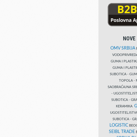
NOVE 
OMV SRBIJA
B
VODOPRIVRE
GUMA I PLASTI
GUMA I PLAST
SUBOTICA - GUM
TOPOLA - 
SAOBRAĆAJNA S
- UGOSTITELJS
SUBOTICA - GRA
G
KERAMIKA
UGOSTITELJSTV
SUBOTICA - 
LOGISTIC
BEOG
SEIBL TRADE
B