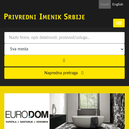
Srpski
English
Napredna pretraga