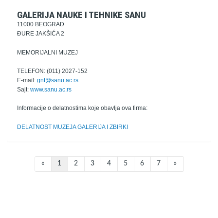
GALERIJA NAUKE I TEHNIKE SANU
11000 BEOGRAD
ĐURE JAKŠIĆA 2
MEMORIJALNI MUZEJ
TELEFON: (011) 2027-152
E-mail:
gnt@sanu.ac.rs
Sajt:
www.sanu.ac.rs
Informacije o delatnostima koje obavlja ova firma:
DELATNOST MUZEJA GALERIJA I ZBIRKI
«
1
2
3
4
5
6
7
»