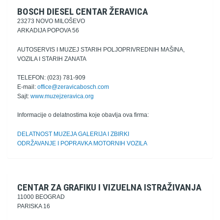
BOSCH DIESEL CENTAR ŽERAVICA
23273 NOVO MILOŠEVO
ARKADIJA POPOVA 56
AUTOSERVIS I MUZEJ STARIH POLJOPRIVREDNIH MAŠINA,
VOZILA I STARIH ZANATA
TELEFON: (023) 781-909
E-mail:
office@zeravicabosch.com
Sajt:
www.muzejzeravica.org
Informacije o delatnostima koje obavlja ova firma:
DELATNOST MUZEJA GALERIJA I ZBIRKI
ODRŽAVANJE I POPRAVKA MOTORNIH VOZILA
CENTAR ZA GRAFIKU I VIZUELNA ISTRAŽIVANJA
11000 BEOGRAD
PARISKA 16