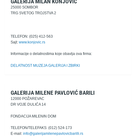
GALERIJA MILAN KONJOVIĆ
25000 SOMBOR
TRG SVETOG TROJSTVA 2
TELEFON: (025) 412-563
Sajt:
www.konjovic.rs
Informacije o delatnostima koje obavlja ova firma:
DELATNOST MUZEJA GALERIJA I ZBIRKI
GALERIJA MILENE PAVLOVIĆ BARILI
12000 POŽAREVAC
DR VOJE DULIĆA 14
FONDACIJA MILENIN DOM
TELEFON/TELEFAKS: (012) 524-173
E-mail:
info@galerijamilenepavlovicbarilli.rs