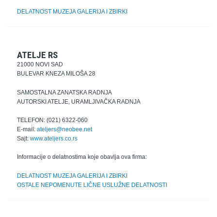
DELATNOST MUZEJA GALERIJA I ZBIRKI
ATELJE RS
21000 NOVI SAD
BULEVAR KNEZA MILOŠA 28
SAMOSTALNA ZANATSKA RADNJA
AUTORSKI ATELJE, URAMLJIVAČKA RADNJA
TELEFON: (021) 6322-060
E-mail:
ateljers@neobee.net
Sajt:
www.ateljers.co.rs
Informacije o delatnostima koje obavlja ova firma:
DELATNOST MUZEJA GALERIJA I ZBIRKI
OSTALE NEPOMENUTE LIČNE USLUŽNE DELATNOSTI