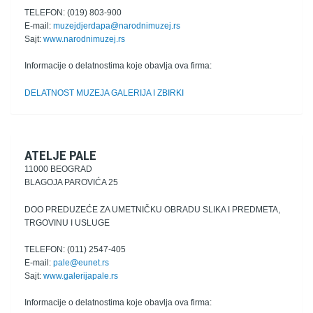
TELEFON: (019) 803-900
E-mail:
muzejdjerdapa@narodnimuzej.rs
Sajt:
www.narodnimuzej.rs
Informacije o delatnostima koje obavlja ova firma:
DELATNOST MUZEJA GALERIJA I ZBIRKI
ATELJE PALE
11000 BEOGRAD
BLAGOJA PAROVIĆA 25
DOO PREDUZEĆE ZA UMETNIČKU OBRADU SLIKA I PREDMETA,
TRGOVINU I USLUGE
TELEFON: (011) 2547-405
E-mail:
pale@eunet.rs
Sajt:
www.galerijapale.rs
Informacije o delatnostima koje obavlja ova firma: