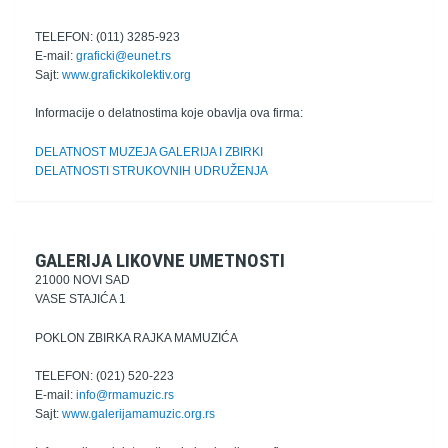
TELEFON: (011) 3285-923
E-mail:
graficki@eunet.rs
Sajt:
www.grafickikolektiv.org
Informacije o delatnostima koje obavlja ova firma:
DELATNOST MUZEJA GALERIJA I ZBIRKI
DELATNOSTI STRUKOVNIH UDRUŽENJA
GALERIJA LIKOVNE UMETNOSTI
21000 NOVI SAD
VASE STAJIĆA 1
POKLON ZBIRKA RAJKA MAMUZIĆA
TELEFON: (021) 520-223
E-mail:
info@rmamuzic.rs
Sajt:
www.galerijamamuzic.org.rs