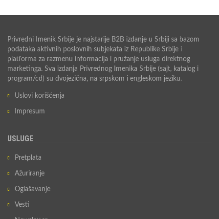
Privredni Imenik Srbije je najstarije B2B izdanje u Srbiji sa bazom
podataka aktivnih poslovnih subjekata iz Republike Srbije i
platforma za razmenu informacija i pružanje usluga direktnog
marketinga. Sva izdanja Privrednog Imenika Srbije (sajt, katalog i
program/cd) su dvojezična, na srpskom i engleskom jeziku.
Uslovi korišćenja
Impresum
USLUGE
Pretplata
Ažuriranje
Oglašavanje
Vesti