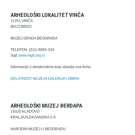
ARHEOLOŠKI LOKALITET VINČA
11351 VINČA
BELO BRDO
MUZEJ GRADA BEOGRADA
TELEFON: (011) 8065-334
Sajt:
www.mgb.org.rs
Informacije o delatnostima koje obavlja ova firma:
DELATNOST MUZEJA GALERIJA I ZBIRKI
ARHEOLOŠKI MUZEJ ĐERDAPA
19320 KLADOVO
KRALJA ALEKSANDRA 2-A
NARODNI MUZEJ U BEOGRADU