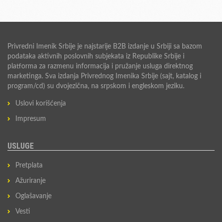
Privredni Imenik Srbije je najstarije B2B izdanje u Srbiji sa bazom
podataka aktivnih poslovnih subjekata iz Republike Srbije i
platforma za razmenu informacija i pružanje usluga direktnog
marketinga. Sva izdanja Privrednog Imenika Srbije (sajt, katalog i
program/cd) su dvojezična, na srpskom i engleskom jeziku.
Uslovi korišćenja
Impresum
USLUGE
Pretplata
Ažuriranje
Oglašavanje
Vesti