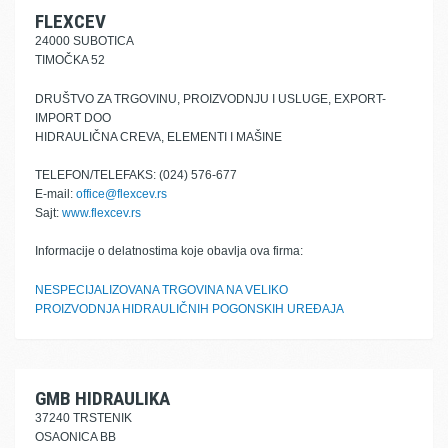
FLEXCEV
24000 SUBOTICA
TIMOČKA 52
DRUŠTVO ZA TRGOVINU, PROIZVODNJU I USLUGE, EXPORT-
IMPORT DOO
HIDRAULIČNA CREVA, ELEMENTI I MAŠINE
TELEFON/TELEFAKS: (024) 576-677
E-mail:
office@flexcev.rs
Sajt:
www.flexcev.rs
Informacije o delatnostima koje obavlja ova firma:
NESPECIJALIZOVANA TRGOVINA NA VELIKO
PROIZVODNJA HIDRAULIČNIH POGONSKIH UREĐAJA
GMB HIDRAULIKA
37240 TRSTENIK
OSAONICA BB