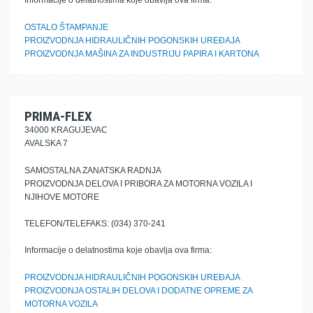
Informacije o delatnostima koje obavlja ova firma:
OSTALO ŠTAMPANJE
PROIZVODNJA HIDRAULIČNIH POGONSKIH UREĐAJA
PROIZVODNJA MAŠINA ZA INDUSTRIJU PAPIRA I KARTONA
PRIMA-FLEX
34000 KRAGUJEVAC
AVALSKA 7
SAMOSTALNA ZANATSKA RADNJA
PROIZVODNJA DELOVA I PRIBORA ZA MOTORNA VOZILA I
NJIHOVE MOTORE
TELEFON/TELEFAKS: (034) 370-241
Informacije o delatnostima koje obavlja ova firma:
PROIZVODNJA HIDRAULIČNIH POGONSKIH UREĐAJA
PROIZVODNJA OSTALIH DELOVA I DODATNE OPREME ZA
MOTORNA VOZILA