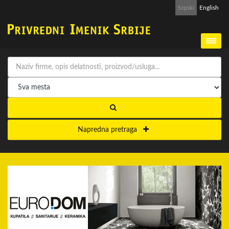
Srpski
English
Napredna pretraga