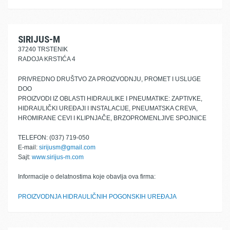
SIRIJUS-M
37240 TRSTENIK
RADOJA KRSTIĆA 4
PRIVREDNO DRUŠTVO ZA PROIZVODNJU, PROMET I USLUGE
DOO
PROIZVODI IZ OBLASTI HIDRAULIKE I PNEUMATIKE: ZAPTIVKE,
HIDRAULIČKI UREĐAJI I INSTALACIJE, PNEUMATSKA CREVA,
HROMIRANE CEVI I KLIPNJAČE, BRZOPROMENLJIVE SPOJNICE
TELEFON: (037) 719-050
E-mail:
sirijusm@gmail.com
Sajt:
www.sirijus-m.com
Informacije o delatnostima koje obavlja ova firma:
PROIZVODNJA HIDRAULIČNIH POGONSKIH UREĐAJA