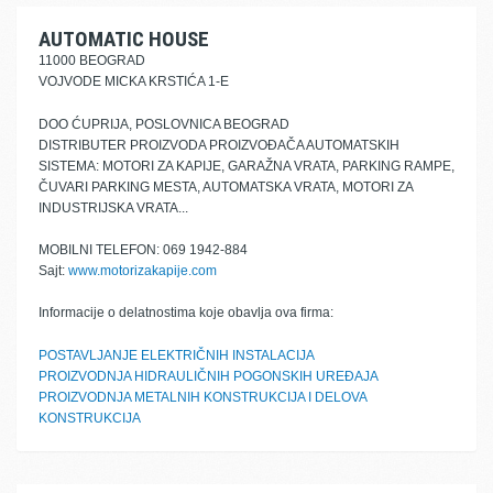
AUTOMATIC HOUSE
11000 BEOGRAD
VOJVODE MICKA KRSTIĆA 1-E
DOO ĆUPRIJA, POSLOVNICA BEOGRAD
DISTRIBUTER PROIZVODA PROIZVOĐAČA AUTOMATSKIH
SISTEMA: MOTORI ZA KAPIJE, GARAŽNA VRATA, PARKING RAMPE,
ČUVARI PARKING MESTA, AUTOMATSKA VRATA, MOTORI ZA
INDUSTRIJSKA VRATA...
MOBILNI TELEFON: 069 1942-884
Sajt:
www.motorizakapije.com
Informacije o delatnostima koje obavlja ova firma:
POSTAVLJANJE ELEKTRIČNIH INSTALACIJA
PROIZVODNJA HIDRAULIČNIH POGONSKIH UREĐAJA
PROIZVODNJA METALNIH KONSTRUKCIJA I DELOVA
KONSTRUKCIJA