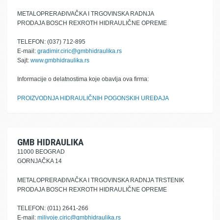
METALOPRERAĐIVAČKA I TRGOVINSKA RADNJA
PRODAJA BOSCH REXROTH HIDRAULIČNE OPREME
TELEFON: (037) 712-895
E-mail:
gradimir.ciric@gmbhidraulika.rs
Sajt:
www.gmbhidraulika.rs
Informacije o delatnostima koje obavlja ova firma:
PROIZVODNJA HIDRAULIČNIH POGONSKIH UREĐAJA
GMB HIDRAULIKA
11000 BEOGRAD
GORNJAČKA 14
METALOPRERAĐIVAČKA I TRGOVINSKA RADNJA TRSTENIK
PRODAJA BOSCH REXROTH HIDRAULIČNE OPREME
TELEFON: (011) 2641-266
E-mail:
milivoje.ciric@gmbhidraulika.rs