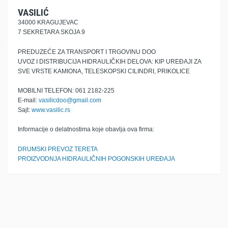
VASILIĆ
34000 KRAGUJEVAC
7 SEKRETARA SKOJA 9
PREDUZEĆE ZA TRANSPORT I TRGOVINU DOO
UVOZ I DISTRIBUCIJA HIDRAULIČKIH DELOVA: KIP UREĐAJI ZA
SVE VRSTE KAMIONA, TELESKOPSKI CILINDRI, PRIKOLICE
MOBILNI TELEFON: 061 2182-225
E-mail:
vasilicdoo@gmail.com
Sajt:
www.vasilic.rs
Informacije o delatnostima koje obavlja ova firma:
DRUMSKI PREVOZ TERETA
PROIZVODNJA HIDRAULIČNIH POGONSKIH UREĐAJA