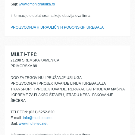
Sajt:
www.gmbhidraulika.rs
Informacije o delatnostima koje obavlja ova firma:
PROIZVODNJA HIDRAULIČNIH POGONSKIH UREĐAJA
MULTI-TEC
21208 SREMSKA KAMENICA
PRIMORSKA 88
DOO ZA TRGOVINU I PRUŽANJE USLUGA
PROIZVODNJA I PROJEKTOVANJE LINIJA I UREĐAJA ZA
TRANSPORT I PROJEKTOVANJE, REPARACIJA I PRODAJA MAŠINA
I OPREME ZA FLAKSO ŠTAMPU, IZRADU KESA I PAKOVANJE
ŠEĆERA
TELEFON: (021) 6252-820
E-mail:
info@multi-tec.net
Sajt:
www.multi-tec.net