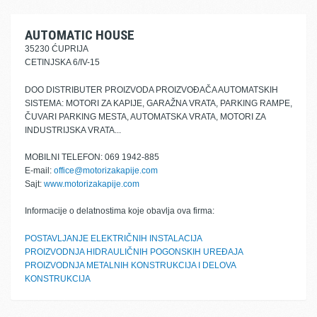
AUTOMATIC HOUSE
35230 ĆUPRIJA
CETINJSKA 6/IV-15
DOO DISTRIBUTER PROIZVODA PROIZVOĐAČA AUTOMATSKIH
SISTEMA: MOTORI ZA KAPIJE, GARAŽNA VRATA, PARKING RAMPE,
ČUVARI PARKING MESTA, AUTOMATSKA VRATA, MOTORI ZA
INDUSTRIJSKA VRATA...
MOBILNI TELEFON: 069 1942-885
E-mail:
office@motorizakapije.com
Sajt:
www.motorizakapije.com
Informacije o delatnostima koje obavlja ova firma:
POSTAVLJANJE ELEKTRIČNIH INSTALACIJA
PROIZVODNJA HIDRAULIČNIH POGONSKIH UREĐAJA
PROIZVODNJA METALNIH KONSTRUKCIJA I DELOVA
KONSTRUKCIJA