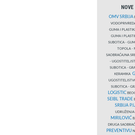
NOVE 
OMV SRBIJA
B
VODOPRIVRE
GUMA I PLASTI
GUMA I PLAST
SUBOTICA - GUM
TOPOLA - 
SAOBRAĆAJNA S
- UGOSTITELJS
SUBOTICA - GRA
G
KERAMIKA
UGOSTITELJSTV
SUBOTICA - 
LOGISTIC
BEOG
SEIBL TRADE
B
SRBIJA P.U
UDRUŽENJA 
MIRILOVIĆ
B
DRUGA SAOBRAĆ
PREVENTIVU
N