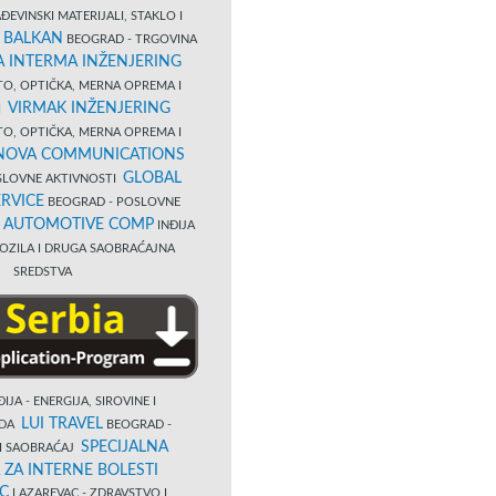
EVINSKI MATERIJALI, STAKLO I
 BALKAN
BEOGRAD - TRGOVINA
 INTERMA INŽENJERING
TO, OPTIČKA, MERNA OPREMA I
VIRMAK INŽENJERING
I
TO, OPTIČKA, MERNA OPREMA I
NOVA COMMUNICATIONS
GLOBAL
SLOVNE AKTIVNOSTI
RVICE
BEOGRAD - POSLOVNE
B AUTOMOTIVE COMP
INĐIJA
OZILA I DRUGA SAOBRAĆAJNA
SREDSTVA
IJA - ENERGIJA, SIROVINE I
LUI TRAVEL
EDA
BEOGRAD -
SPECIJALNA
I SAOBRAĆAJ
 ZA INTERNE BOLESTI
C
LAZAREVAC - ZDRAVSTVO I