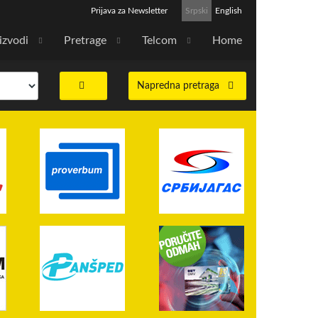
Prijava za Newsletter
Srpski
English
izvodi
Pretrage
Telcom
Home
Napredna pretraga