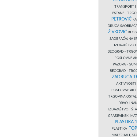
LOGISTICS
TRANSPORT 
LEŠTANE - TRG
PETROVIĆ
KA
DRUGA SAOBRAĆ
ŽIVKOVIĆ
BEOGR
SAOBRAĆAJNA S
IZDAVAŠTVO 
BEOGRAD - TRGO
- POSLOVNE A
PAZOVA - GUM
BEOGRAD - TRG
ZADRUGA T
AKTIVNOST
POSLOVNE AKT
TRGOVINA OSTA
- DRVO I N
IZDAVAŠTVO I Š
GRAĐEVINSKI MAT
PLASTIKA 
TOP
PLASTIKA
MATERIJALI, S