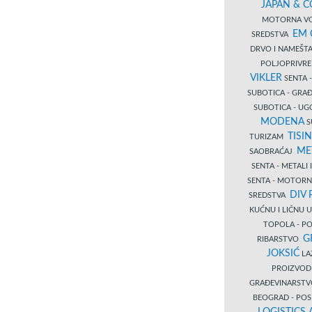
JAPAN & 
MOTORNA VO
EM
SREDSTVA
DRVO I NAMEŠT
POLJOPRIVRE
VIKLER
SENTA 
SUBOTICA - GR
SUBOTICA - UG
MODENA
S
TISI
TURIZAM
ME
SAOBRAĆAJ
SENTA - METALI
SENTA - MOTORN
DIV 
SREDSTVA
KUĆNU I LIČNU
TOPOLA - PO
G
RIBARSTVO
JOKSIĆ
LAZ
PROIZVO
GRAĐEVINARST
BEOGRAD - PO