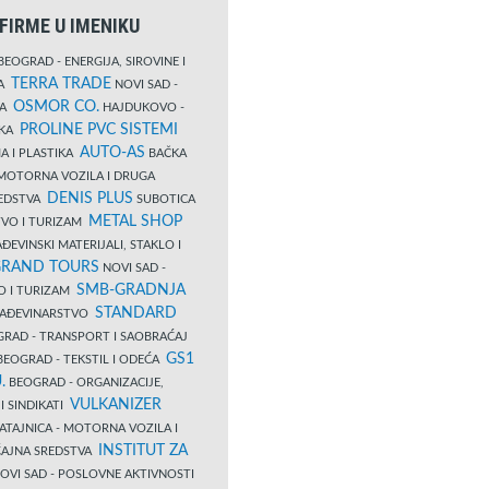
FIRME U IMENIKU
EOGRAD - ENERGIJA, SIROVINE I
TERRA TRADE
DA
NOVI SAD -
OSMOR CO.
KA
HAJDUKOVO -
PROLINE PVC SISTEMI
IKA
AUTO-AS
A I PLASTIKA
BAČKA
MOTORNA VOZILA I DRUGA
DENIS PLUS
REDSTVA
SUBOTICA
METAL SHOP
TVO I TURIZAM
ĐEVINSKI MATERIJALI, STAKLO I
RAND TOURS
NOVI SAD -
SMB-GRADNJA
O I TURIZAM
STANDARD
GRAĐEVINARSTVO
RAD - TRANSPORT I SAOBRAĆAJ
GS1
EOGRAD - TEKSTIL I ODEĆA
.
BEOGRAD - ORGANIZACIJE,
VULKANIZER
I SINDIKATI
ATAJNICA - MOTORNA VOZILA I
INSTITUT ZA
AJNA SREDSTVA
OVI SAD - POSLOVNE AKTIVNOSTI