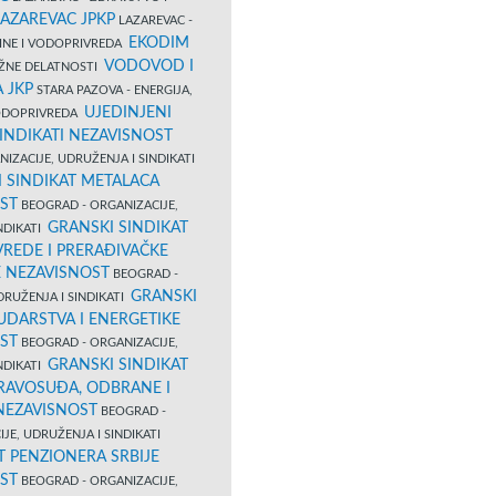
LAZAREVAC JPKP
LAZAREVAC -
EKODIM
VINE I VODOPRIVREDA
VODOVOD I
UŽNE DELATNOSTI
 JKP
STARA PAZOVA - ENERGIJA,
UJEDINJENI
VODOPRIVREDA
INDIKATI NEZAVISNOST
IZACIJE, UDRUŽENJA I SINDIKATI
 SINDIKAT METALACA
ST
BEOGRAD - ORGANIZACIJE,
GRANSKI SINDIKAT
NDIKATI
VREDE I PRERAĐIVAČKE
E NEZAVISNOST
BEOGRAD -
GRANSKI
DRUŽENJA I SINDIKATI
UDARSTVA I ENERGETIKE
ST
BEOGRAD - ORGANIZACIJE,
GRANSKI SINDIKAT
NDIKATI
PRAVOSUĐA, ODBRANE I
 NEZAVISNOST
BEOGRAD -
JE, UDRUŽENJA I SINDIKATI
T PENZIONERA SRBIJE
ST
BEOGRAD - ORGANIZACIJE,