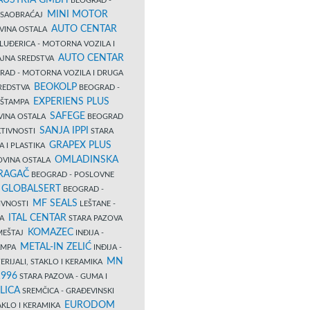
 AUSTRIA GMBH
BEOGRAD -
MINI MOTOR
I SAOBRAĆAJ
AUTO CENTAR
OVINA OSTALA
LUĐERICA - MOTORNA VOZILA I
AUTO CENTAR
AJNA SREDSTVA
AD - MOTORNA VOZILA I DRUGA
BEOKOLP
REDSTVA
BEOGRAD -
EXPERIENS PLUS
I ŠTAMPA
SAFEGE
VINA OSTALA
BEOGRAD
SANJA IPPI
KTIVNOSTI
STARA
GRAPEX PLUS
A I PLASTIKA
OMLADINSKA
OVINA OSTALA
RAGAČ
BEOGRAD - POSLOVNE
GLOBALSERT
I
BEOGRAD -
MF SEALS
IVNOSTI
LEŠTANE -
ITAL CENTAR
LA
STARA PAZOVA
KOMAZEC
AMEŠTAJ
INĐIJA -
METAL-IN ZELIĆ
TAMPA
INĐIJA -
MN
ERIJALI, STAKLO I KERAMIKA
1996
STARA PAZOVA - GUMA I
LICA
SREMČICA - GRAĐEVINSKI
EURODOM
TAKLO I KERAMIKA