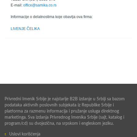
E-mail:
office@samika.co.rs
Informacije o delatnostima koje obavlja ova firma:
LIVENJE ČELIKA
Privredni Imenik Srbije je najstarije B2B izdanje u Srbiji sa bazom
podataka aktivnih poslovnih subjekata iz Republike Srbije i
platforma za razmenu informacija i pružanje usluga direktnog
marketinga. Sva izdanja Privrednog Imenika Srbije (sajt, katalog i
program/cd) su dvojezična, na srpskom i engleskom jeziku.
Uslovi korišćenja