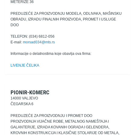
METERIZE 36
PREDUZEĆE ZA PROIZVODNJU MODELA, ODLIVAKA, MAŠINSKU
OBRADU, IZRADU FINALNIH PROIZVODA, PROMET I USLUGE
DOO
TELEFON: (034) 6812-056
E-mail:
morsad034@mts.rs
Informacije o delatnostima koje obavlja ova firma:
LIVENJE ČELIKA
PIONIR-KOMERC
14000 VALJEVO
ČEGARSKA 6
PREDUZEĆE ZA PROIZVODNJU I PROMET DOO
PROIZVODNJA VIJAČNE ROBE, METALNOG NAMEŠTAJA I
GALANTERIJE, IZRADA KOVANIH OGRADA I GELENDERA,
KROVNIH KONSTRUKCIJA I KLASIČNE STOLARIJE OD METALA,