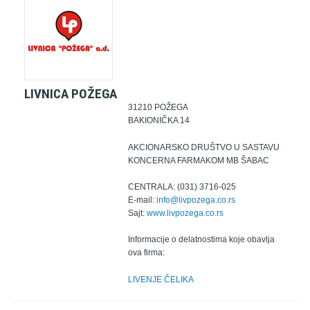
LIVNICA POŽEGA
31210 POŽEGA
BAKIONIČKA 14
AKCIONARSKO DRUŠTVO U SASTAVU
KONCERNA FARMAKOM MB ŠABAC
CENTRALA: (031) 3716-025
E-mail:
info@livpozega.co.rs
Sajt:
www.livpozega.co.rs
Informacije o delatnostima koje obavlja
ova firma:
LIVENJE ČELIKA