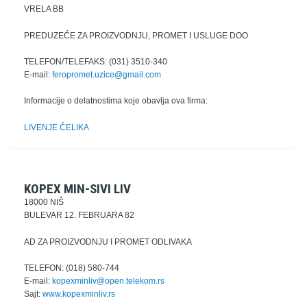
VRELA BB
PREDUZEĆE ZA PROIZVODNJU, PROMET I USLUGE DOO
TELEFON/TELEFAKS: (031) 3510-340
E-mail:
feropromet.uzice@gmail.com
Informacije o delatnostima koje obavlja ova firma:
LIVENJE ČELIKA
KOPEX MIN-SIVI LIV
18000 NIŠ
BULEVAR 12. FEBRUARA 82
AD ZA PROIZVODNJU I PROMET ODLIVAKA
TELEFON: (018) 580-744
E-mail:
kopexminliv@open.telekom.rs
Sajt:
www.kopexminliv.rs