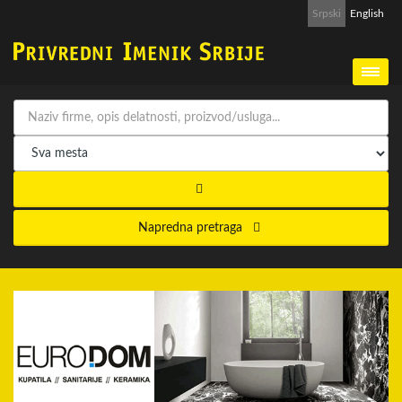
Srpski
English
Napredna pretraga