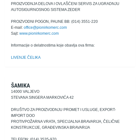
PROIZVODNJA DELOVA I OVLAŠĆENI SERVIS ZA UGRADNJU
AUTOSIGURNOSNOG SISTEMA ZEDER
PROIZVODNI POGON, PAUNE BB: (014) 3551-220
E-mail:
office@pionirkomerc.com
Sajt:
www.pionirkomerc.com
Informacije o delatnostima koje obavlja ova firma:
LIVENJE ČELIKA
ŠAMIKA
14000 VALJEVO
STEVANA SINGERA MARKOVIĆA 42
DRUŠTVO ZA PROIZVODNJU PROMET I USLUGE, EXPORT-
IMPORT DOO
PROTIVPOŽARNA VRATA, SPECIJALNA BRAVARIJA, ČELIČNE
KONSTRUKCIJE, GRAĐEVINSKA BRAVARIJA
TELEFON: (014) 3535-970