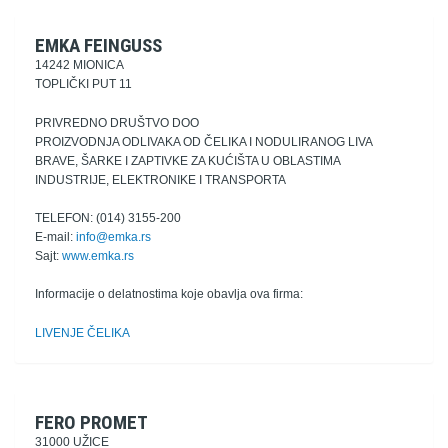
EMKA FEINGUSS
14242 MIONICA
TOPLIČKI PUT 11
PRIVREDNO DRUŠTVO DOO
PROIZVODNJA ODLIVAKA OD ČELIKA I NODULIRANOG LIVA
BRAVE, ŠARKE I ZAPTIVKE ZA KUĆIŠTA U OBLASTIMA
INDUSTRIJE, ELEKTRONIKE I TRANSPORTA
TELEFON: (014) 3155-200
E-mail:
info@emka.rs
Sajt:
www.emka.rs
Informacije o delatnostima koje obavlja ova firma:
LIVENJE ČELIKA
FERO PROMET
31000 UŽICE