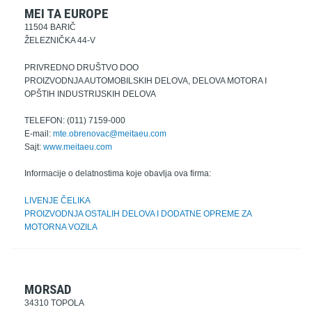
MEI TA EUROPE
11504 BARIČ
ŽELEZNIČKA 44-V
PRIVREDNO DRUŠTVO DOO
PROIZVODNJA AUTOMOBILSKIH DELOVA, DELOVA MOTORA I
OPŠTIH INDUSTRIJSKIH DELOVA
TELEFON: (011) 7159-000
E-mail:
mte.obrenovac@meitaeu.com
Sajt:
www.meitaeu.com
Informacije o delatnostima koje obavlja ova firma:
LIVENJE ČELIKA
PROIZVODNJA OSTALIH DELOVA I DODATNE OPREME ZA
MOTORNA VOZILA
MORSAD
34310 TOPOLA