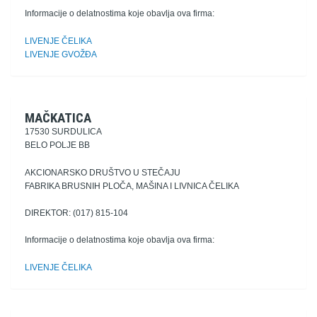
Informacije o delatnostima koje obavlja ova firma:
LIVENJE ČELIKA
LIVENJE GVOŽĐA
MAČKATICA
17530 SURDULICA
BELO POLJE BB
AKCIONARSKO DRUŠTVO U STEČAJU
FABRIKA BRUSNIH PLOČA, MAŠINA I LIVNICA ČELIKA
DIREKTOR: (017) 815-104
Informacije o delatnostima koje obavlja ova firma:
LIVENJE ČELIKA