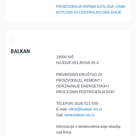
PROIZVODNJA PARNIH KOTLOVA, OSIM
KOTLOVA ZA CENTRALNO GREJANJE
BALKAN
18000 NIŠ
HAJDUK VELJKOVA 35-A
PRIVREDNO DRUŠTVO ZA
PROIZVODNJU, REMONT I
ODRŽAVANJE ENERGETSKIH I
PROCESNIH POSTROJENJA DOO
TELEFON: (018) 521-550
E-mail:
office@balkan-nis.rs
Sajt:
www.balkan-nis.rs
Informacije o delatnostima koje obavlja
ova firma: