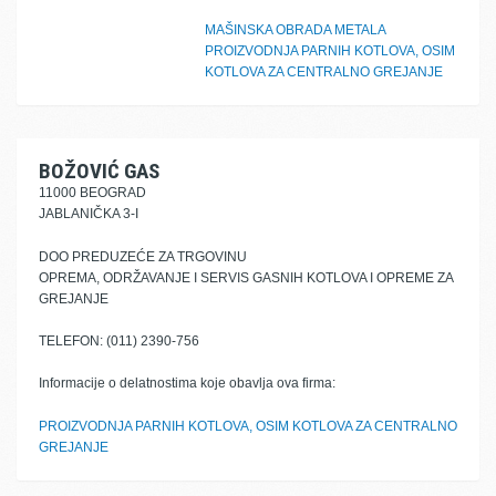
MAŠINSKA OBRADA METALA
PROIZVODNJA PARNIH KOTLOVA, OSIM
KOTLOVA ZA CENTRALNO GREJANJE
BOŽOVIĆ GAS
11000 BEOGRAD
JABLANIČKA 3-I
DOO PREDUZEĆE ZA TRGOVINU
OPREMA, ODRŽAVANJE I SERVIS GASNIH KOTLOVA I OPREME ZA
GREJANJE
TELEFON: (011) 2390-756
Informacije o delatnostima koje obavlja ova firma:
PROIZVODNJA PARNIH KOTLOVA, OSIM KOTLOVA ZA CENTRALNO
GREJANJE