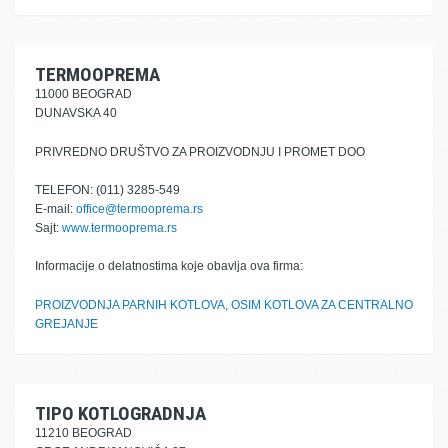
TERMOOPREMA
11000 BEOGRAD
DUNAVSKA 40
PRIVREDNO DRUŠTVO ZA PROIZVODNJU I PROMET DOO
TELEFON: (011) 3285-549
E-mail:
office@termooprema.rs
Sajt:
www.termooprema.rs
Informacije o delatnostima koje obavlja ova firma:
PROIZVODNJA PARNIH KOTLOVA, OSIM KOTLOVA ZA CENTRALNO
GREJANJE
TIPO KOTLOGRADNJA
11210 BEOGRAD