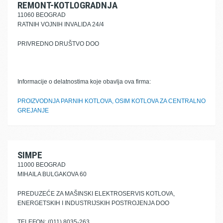
REMONT-KOTLOGRADNJA
11060 BEOGRAD
RATNIH VOJNIH INVALIDA 24/4
PRIVREDNO DRUŠTVO DOO
Informacije o delatnostima koje obavlja ova firma:
PROIZVODNJA PARNIH KOTLOVA, OSIM KOTLOVA ZA CENTRALNO
GREJANJE
SIMPE
11000 BEOGRAD
MIHAILA BULGAKOVA 60
PREDUZEĆE ZA MAŠINSKI ELEKTROSERVIS KOTLOVA,
ENERGETSKIH I INDUSTRIJSKIH POSTROJENJA DOO
TELEFON: (011) 8035-263