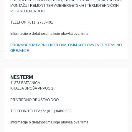
PREDUZEĆE ZA INŽENJERING, PROJEKTOVANJE, PROIZVODNJU,
MONTAŽU I REMONT TERMOENERGETSKIH I TERMOTEHNIČKIH
POSTROJENJA DOO
TELEFON: (011) 2783-401
Informacije o delatnostima koje obavlja ova firma:
PROIZVODNJA PARNIH KOTLOVA, OSIM KOTLOVA ZA CENTRALNO
GREJANJE
NESTERM
11273 BATAJNICA
KRALJA UROŠA PRVOG 2
PRIVREDNO DRUŠTVO DOO
TELEFON/TELEFAKS: (011) 8480-933
Informacije o delatnostima koje obavlja ova firma: