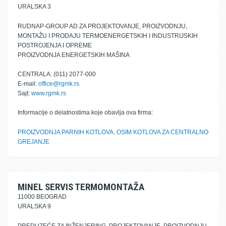
URALSKA 3
RUDNAP-GROUP AD ZA PROJEKTOVANJE, PROIZVODNJU,
MONTAŽU I PRODAJU TERMOENERGETSKIH I INDUSTRIJSKIH
POSTROJENJA I OPREME
PROIZVODNJA ENERGETSKIH MAŠINA
CENTRALA: (011) 2077-000
E-mail:
office@rgmk.rs
Sajt:
www.rgmk.rs
Informacije o delatnostima koje obavlja ova firma:
PROIZVODNJA PARNIH KOTLOVA, OSIM KOTLOVA ZA CENTRALNO
GREJANJE
MINEL SERVIS TERMOMONTAŽA
11000 BEOGRAD
URALSKA 9