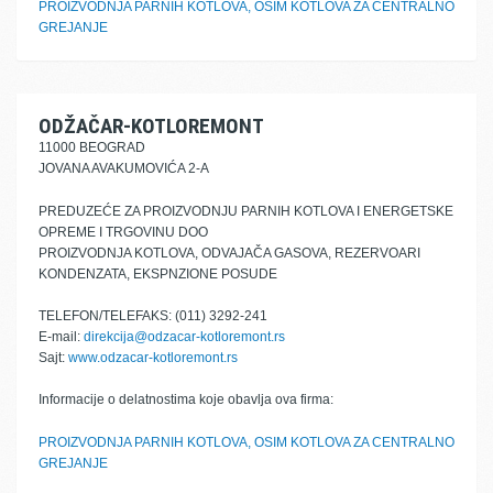
PROIZVODNJA PARNIH KOTLOVA, OSIM KOTLOVA ZA CENTRALNO
GREJANJE
ODŽAČAR-KOTLOREMONT
11000 BEOGRAD
JOVANA AVAKUMOVIĆA 2-A
PREDUZEĆE ZA PROIZVODNJU PARNIH KOTLOVA I ENERGETSKE
OPREME I TRGOVINU DOO
PROIZVODNJA KOTLOVA, ODVAJAČA GASOVA, REZERVOARI
KONDENZATA, EKSPNZIONE POSUDE
TELEFON/TELEFAKS: (011) 3292-241
E-mail:
direkcija@odzacar-kotloremont.rs
Sajt:
www.odzacar-kotloremont.rs
Informacije o delatnostima koje obavlja ova firma:
PROIZVODNJA PARNIH KOTLOVA, OSIM KOTLOVA ZA CENTRALNO
GREJANJE