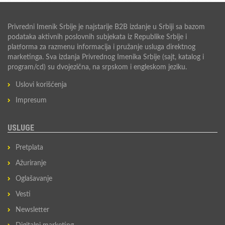
Privredni Imenik Srbije je najstarije B2B izdanje u Srbiji sa bazom
podataka aktivnih poslovnih subjekata iz Republike Srbije i
platforma za razmenu informacija i pružanje usluga direktnog
marketinga. Sva izdanja Privrednog Imenika Srbije (sajt, katalog i
program/cd) su dvojezična, na srpskom i engleskom jeziku.
Uslovi korišćenja
Impresum
USLUGE
Pretplata
Ažuriranje
Oglašavanje
Vesti
Newsletter