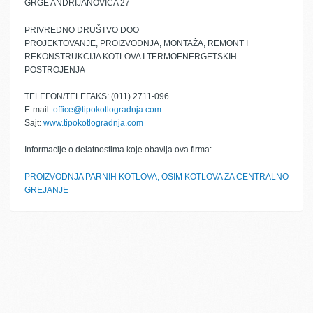
GRGE ANDRIJANOVIĆA 27
PRIVREDNO DRUŠTVO DOO
PROJEKTOVANJE, PROIZVODNJA, MONTAŽA, REMONT I
REKONSTRUKCIJA KOTLOVA I TERMOENERGETSKIH
POSTROJENJA
TELEFON/TELEFAKS: (011) 2711-096
E-mail:
office@tipokotlogradnja.com
Sajt:
www.tipokotlogradnja.com
Informacije o delatnostima koje obavlja ova firma:
PROIZVODNJA PARNIH KOTLOVA, OSIM KOTLOVA ZA CENTRALNO
GREJANJE