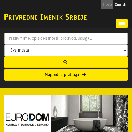
Srpski
English
Napredna pretraga