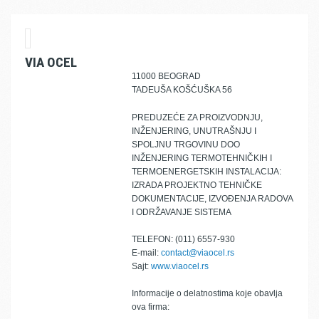
VIA OCEL
11000 BEOGRAD
TADEUŠA KOŠĆUŠKA 56
PREDUZEĆE ZA PROIZVODNJU,
INŽENJERING, UNUTRAŠNJU I
SPOLJNU TRGOVINU DOO
INŽENJERING TERMOTEHNIČKIH I
TERMOENERGETSKIH INSTALACIJA:
IZRADA PROJEKTNO TEHNIČKE
DOKUMENTACIJE, IZVOĐENJA RADOVA
I ODRŽAVANJE SISTEMA
TELEFON: (011) 6557-930
E-mail:
contact@viaocel.rs
Sajt:
www.viaocel.rs
Informacije o delatnostima koje obavlja
ova firma: