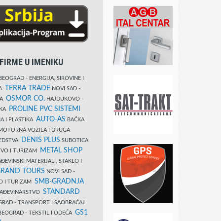
FIRME U IMENIKU
EOGRAD - ENERGIJA, SIROVINE I
TERRA TRADE
DA
NOVI SAD -
OSMOR CO.
KA
HAJDUKOVO -
PROLINE PVC SISTEMI
IKA
AUTO-AS
A I PLASTIKA
BAČKA
MOTORNA VOZILA I DRUGA
DENIS PLUS
REDSTVA
SUBOTICA
METAL SHOP
TVO I TURIZAM
ĐEVINSKI MATERIJALI, STAKLO I
RAND TOURS
NOVI SAD -
SMB-GRADNJA
O I TURIZAM
STANDARD
GRAĐEVINARSTVO
RAD - TRANSPORT I SAOBRAĆAJ
GS1
EOGRAD - TEKSTIL I ODEĆA