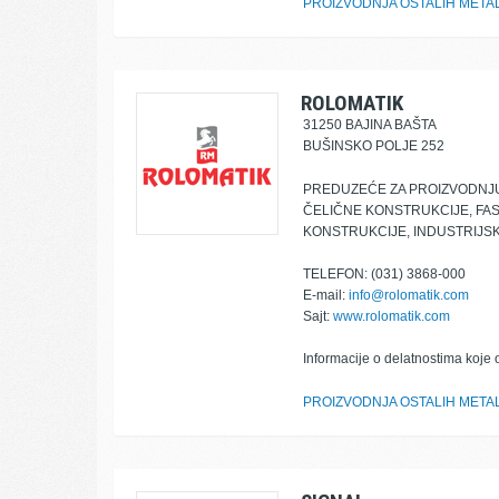
PROIZVODNJA OSTALIH META
ROLOMATIK
31250 BAJINA BAŠTA
BUŠINSKO POLJE 252
PREDUZEĆE ZA PROIZVODNJU
ČELIČNE KONSTRUKCIJE, FAS
KONSTRUKCIJE, INDUSTRIJSK
TELEFON: (031) 3868-000
E-mail:
info@rolomatik.com
Sajt:
www.rolomatik.com
Informacije o delatnostima koje 
PROIZVODNJA OSTALIH META