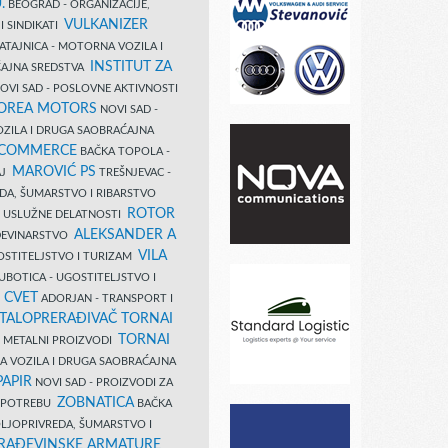
.
BEOGRAD - ORGANIZACIJE,
VULKANIZER
I SINDIKATI
ATAJNICA - MOTORNA VOZILA I
INSTITUT ZA
AJNA SREDSTVA
OVI SAD - POSLOVNE AKTIVNOSTI
COREA MOTORS
NOVI SAD -
ZILA I DRUGA SAOBRAĆAJNA
 COMMERCE
BAČKA TOPOLA -
MAROVIĆ PS
AJ
TREŠNJEVAC -
DA, ŠUMARSTVO I RIBARSTVO
ROTOR
- USLUŽNE DELATNOSTI
ALEKSANDER A
AĐEVINARSTVO
VILA
OSTITELJSTVO I TURIZAM
UBOTICA - UGOSTITELJSTVO I
N CVET
ADORJAN - TRANSPORT I
TALOPRERAĐIVAČ TORNAI
TORNAI
 I METALNI PROIZVODI
A VOZILA I DRUGA SAOBRAĆAJNA
PAPIR
NOVI SAD - PROIZVODI ZA
ZOBNATICA
 UPOTREBU
BAČKA
LJOPRIVREDA, ŠUMARSTVO I
RAĐEVINSKE ARMATURE