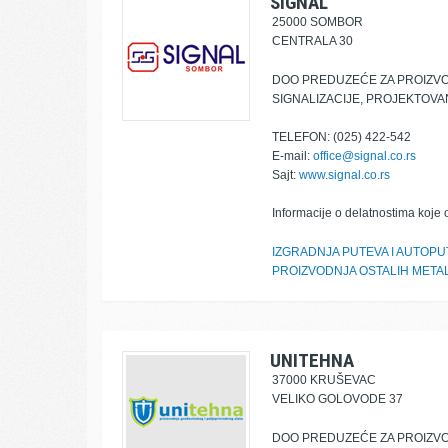
SIGNAL
25000 SOMBOR
CENTRALA 30
DOO PREDUZEĆE ZA PROIZV
SIGNALIZACIJE, PROJEKTOVA
TELEFON: (025) 422-542
E-mail:
office@signal.co.rs
Sajt:
www.signal.co.rs
Informacije o delatnostima koje 
IZGRADNJA PUTEVA I AUTOPU
PROIZVODNJA OSTALIH META
UNITEHNA
37000 KRUŠEVAC
VELIKO GOLOVODE 37
DOO PREDUZEĆE ZA PROIZVOD