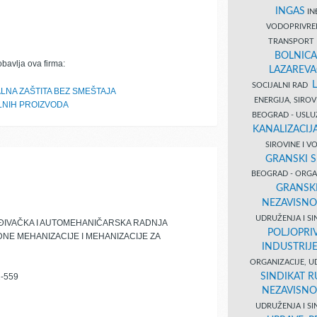
INGAS
INĐ
VODOPRIVR
TRANSPORT 
BOLNICA
obavlja ova firma:
LAZAREVA
SOCIJALNI RAD
LNA ZAŠTITA BEZ SMEŠTAJA
ENERGIJA, SIRO
LNIH PROIZVODA
BEOGRAD - USL
KANALIZACIJA
SIROVINE I 
GRANSKI S
BEOGRAD - ORGAN
GRANSKI
NEZAVISNO
UDRUŽENJA I SI
IVAČKA I AUTOMEHANIČARSKA RADNJA
POLJOPRI
NE MEHANIZACIJE I MEHANIZACIJE ZA
INDUSTRIJ
ORGANIZACIJE, U
SINDIKAT R
-559
NEZAVISNO
UDRUŽENJA I SI