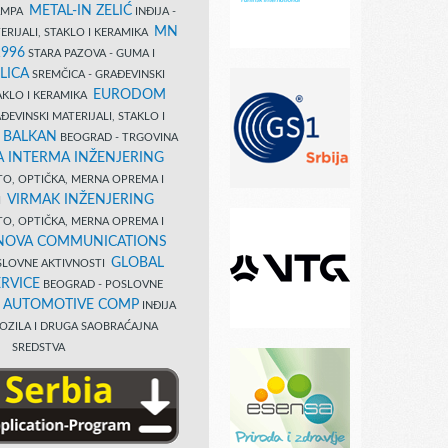
METAL-IN ZELIĆ
TAMPA
INĐIJA -
MN
ERIJALI, STAKLO I KERAMIKA
1996
STARA PAZOVA - GUMA I
LICA
SREMČICA - GRAĐEVINSKI
EURODOM
TAKLO I KERAMIKA
EVINSKI MATERIJALI, STAKLO I
 BALKAN
BEOGRAD - TRGOVINA
 INTERMA INŽENJERING
TO, OPTIČKA, MERNA OPREMA I
VIRMAK INŽENJERING
I
TO, OPTIČKA, MERNA OPREMA I
NOVA COMMUNICATIONS
GLOBAL
SLOVNE AKTIVNOSTI
RVICE
BEOGRAD - POSLOVNE
B AUTOMOTIVE COMP
INĐIJA
OZILA I DRUGA SAOBRAĆAJNA
SREDSTVA