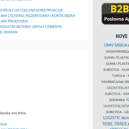
STRUKCIJA I DELOVA KONSTRUKCIJA
LNIH CISTERNI, REZERVOARA I KONTEJNERA
LNIH PROIZVODA
VODA OD BETONA, GIPSA I CEMENTA
JE OPASAN
NOVE 
OMV SRBIJA
B
VODOPRIVRE
GUMA I PLASTI
GUMA I PLAST
SUBOTICA - GUM
TOPOLA - 
SAOBRAĆAJNA S
- UGOSTITELJS
SUBOTICA - GRA
G
KERAMIKA
UGOSTITELJSTV
SUBOTICA - 
obavlja ova firma:
LOGISTIC
BEOG
SEIBL TRADE
NIJA
B