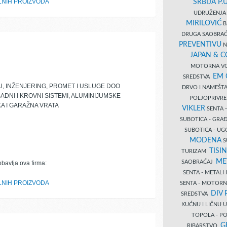
LNIH PROIZVODA
SRBIJA P.U
UDRUŽENJA 
MIRILOVIĆ
B
DRUGA SAOBRAĆ
PREVENTIVU
N
JAPAN & 
MOTORNA VO
EM
SREDSTVA
, INŽENJERING, PROMET I USLUGE DOO
DRVO I NAMEŠT
ADNI I KROVNI SISTEMI, ALUMINIJUMSKE
POLJOPRIVRE
A I GARAŽNA VRATA
VIKLER
SENTA 
SUBOTICA - GR
SUBOTICA - UG
MODENA
S
TISI
TURIZAM
ME
SAOBRAĆAJ
obavlja ova firma:
SENTA - METALI
LNIH PROIZVODA
SENTA - MOTORN
DIV 
SREDSTVA
KUĆNU I LIČNU
TOPOLA - PO
G
RIBARSTVO