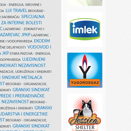
IJA - ENERGIJA, SIROVINE I
LUI TRAVEL
EDA
BEOGRAD -
SPECIJALNA
I SAOBRAĆAJ
 ZA INTERNE BOLESTI
C
LAZAREVAC - ZDRAVSTVO I
LAZAREVAC JPKP
LAZAREVAC -
EKODIM
VINE I VODOPRIVREDA
VODOVOD I
UŽNE DELATNOSTI
 JKP
STARA PAZOVA - ENERGIJA,
UJEDINJENI
VODOPRIVREDA
INDIKATI NEZAVISNOST
IZACIJE, UDRUŽENJA I SINDIKATI
 SINDIKAT METALACA
ST
BEOGRAD - ORGANIZACIJE,
GRANSKI SINDIKAT
NDIKATI
VREDE I PRERAĐIVAČKE
E NEZAVISNOST
BEOGRAD -
GRANSKI
DRUŽENJA I SINDIKATI
UDARSTVA I ENERGETIKE
ST
BEOGRAD - ORGANIZACIJE,
GRANSKI SINDIKAT
NDIKATI