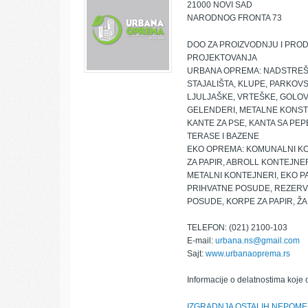
21000 NOVI SAD
NARODNOG FRONTA 73
DOO ZA PROIZVODNJU I PRO
PROJEKTOVANJA
URBANA OPREMA: NADSTREŠN
STAJALIŠTA, KLUPE, PARKOVS
LJULJAŠKE, VRTEŠKE, GOLOVI,
GELENDERI, METALNE KONSTR
KANTE ZA PSE, KANTA SA PE
TERASE I BAZENE
EKO OPREMA: KOMUNALNI KO
ZA PAPIR, ABROLL KONTEJNE
METALNI KONTEJNERI, EKO P
PRIHVATNE POSUDE, REZERV
POSUDE, KORPE ZA PAPIR, Ž
TELEFON: (021) 2100-103
E-mail:
urbana.ns@gmail.com
Sajt:
www.urbanaoprema.rs
Informacije o delatnostima koje 
IZGRADNJA OSTALIH NEPOME