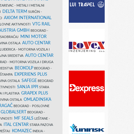
AREVAC - METALI I METALNI
DELTA TERM
DI
SURČIN -
AXIOM INTERNATIONAL
VO
VTG RAIL
SLOVNE AKTIVNOSTI
 AUSTRIA GMBH
BEOGRAD -
MINI MOTOR
I SAOBRAĆAJ
AUTO CENTAR
OVINA OSTALA
LUĐERICA - MOTORNA VOZILA I
AUTO CENTAR
AJNA SREDSTVA
AD - MOTORNA VOZILA I DRUGA
BEOKOLP
REDSTVA
BEOGRAD -
EXPERIENS PLUS
I ŠTAMPA
SAFEGE
VINA OSTALA
BEOGRAD
SANJA IPPI
KTIVNOSTI
STARA
GRAPEX PLUS
A I PLASTIKA
OMLADINSKA
OVINA OSTALA
RAGAČ
BEOGRAD - POSLOVNE
GLOBALSERT
I
BEOGRAD -
MF SEALS
IVNOSTI
LEŠTANE -
ITAL CENTAR
LA
STARA PAZOVA
KOMAZEC
AMEŠTAJ
INĐIJA -