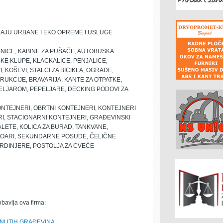
DAJU URBANE I EKO OPREME I USLUGE
ICE, KABINE ZA PUŠAČE, AUTOBUSKA
KE KLUPE, KLACKALICE, PENJALICE,
 KOŠEVI, STALCI ZA BICIKLA, OGRADE,
UKCIJE, BRAVARIJA, KANTE ZA OTPATKE,
PELJAROM, PEPELJARE, DECKING PODOVI ZA
NTEJNERI, OBRTNI KONTEJNERI, KONTEJNERI
RI, STACIONARNI KONTEJNERI, GRAĐEVINSKI
ALETE, KOLICA ZA BURAD, TANKVANE,
OARI, SEKUNDARNE POSUDE, ČELIČNE
ARDINJERE, POSTOLJA ZA CVEĆE
obavlja ova firma:
NUTIH GRAĐEVINA