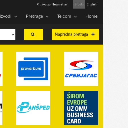
Prijava za Newsletter
Srpski
English
izvodi
Pretrage
Telcom
Home
Napredna pretraga