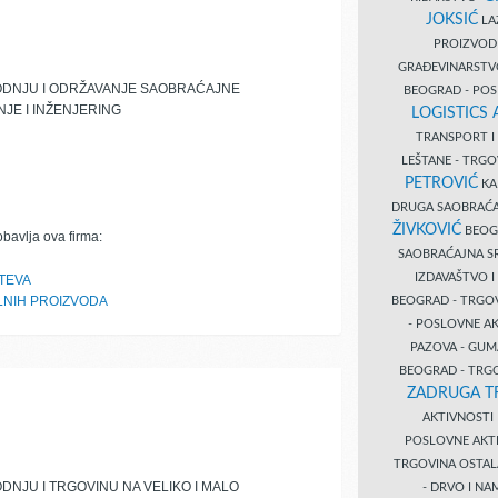
JOKSIĆ
LAZ
PROIZVO
GRAĐEVINARST
ODNJU I ODRŽAVANJE SAOBRAĆAJNE
BEOGRAD - PO
NJE I INŽENJERING
LOGISTICS
TRANSPORT 
LEŠTANE - TRG
PETROVIĆ
KA
DRUGA SAOBRAĆ
ŽIVKOVIĆ
BEOGR
obavlja ova firma:
SAOBRAĆAJNA S
IZDAVAŠTVO 
TEVA
LNIH PROIZVODA
BEOGRAD - TRGO
- POSLOVNE A
PAZOVA - GUM
BEOGRAD - TRG
ZADRUGA T
AKTIVNOST
POSLOVNE AKT
TRGOVINA OSTA
NJU I TRGOVINU NA VELIKO I MALO
- DRVO I N