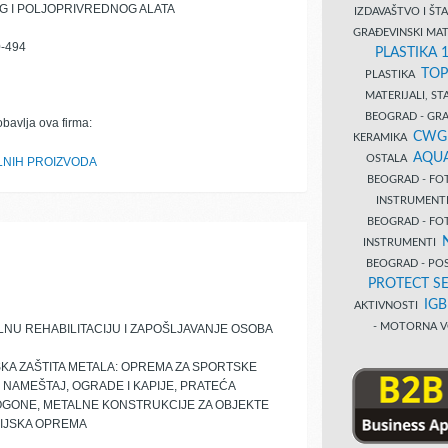
 I POLJOPRIVREDNOG ALATA
IZDAVAŠTVO I Š
GRAĐEVINSKI MAT
-494
PLASTIKA 
TOP
PLASTIKA
MATERIJALI, S
BEOGRAD - GRAĐ
obavlja ova firma:
CWG
KERAMIKA
AQUA
OSTALA
LNIH PROIZVODA
BEOGRAD - FO
INSTRUMENT
BEOGRAD - FO
INSTRUMENTI
BEOGRAD - PO
PROTECT SE
IG
AKTIVNOSTI
- MOTORNA V
NU REHABILITACIJU I ZAPOŠLJAVANJE OSOBA
KA ZAŠTITA METALA: OPREMA ZA SPORTSKE
I NAMEŠTAJ, OGRADE I KAPIJE, PRATEĆA
OGONE, METALNE KONSTRUKCIJE ZA OBJEKTE
RIJSKA OPREMA