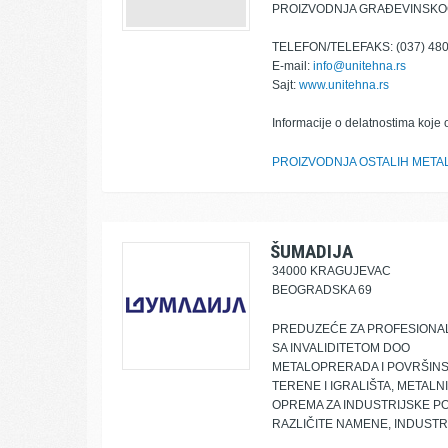
PROIZVODNJA GRAĐEVINSKOG
TELEFON/TELEFAKS: (037) 480
E-mail:
info@unitehna.rs
Sajt:
www.unitehna.rs
Informacije o delatnostima koje 
PROIZVODNJA OSTALIH META
ŠUMADIJA
34000 KRAGUJEVAC
BEOGRADSKA 69
PREDUZEĆE ZA PROFESIONAL
SA INVALIDITETOM DOO
METALOPRERADA I POVRŠINS
TERENE I IGRALIŠTA, METALN
OPREMA ZA INDUSTRIJSKE P
RAZLIČITE NAMENE, INDUST