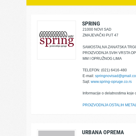
SPRING
21000 NOVI SAD
ZMAJEVAČKI PUT 47
SAMOSTALNA ZANATSKA TRG
PROIZVODNJA SVIH VRSTA OP
MM I OPRUŽNOG LIMA
TELEFON: (021) 6416-480
E-mail:
springnovisad@gmail.c
Sajt:
www.spring-opruge.co.rs
Informacije o delatnostima koje 
PROIZVODNJA OSTALIH META
URBANA OPREMA