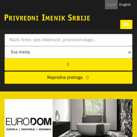
Srpski
English
Napredna pretraga