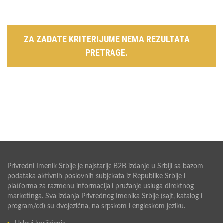
ZA ZADATE KRITERIJUME NEMA REZULTATA
PRETRAGE.
Privredni Imenik Srbije je najstarije B2B izdanje u Srbiji sa bazom
podataka aktivnih poslovnih subjekata iz Republike Srbije i
platforma za razmenu informacija i pružanje usluga direktnog
marketinga. Sva izdanja Privrednog Imenika Srbije (sajt, katalog i
program/cd) su dvojezična, na srpskom i engleskom jeziku.