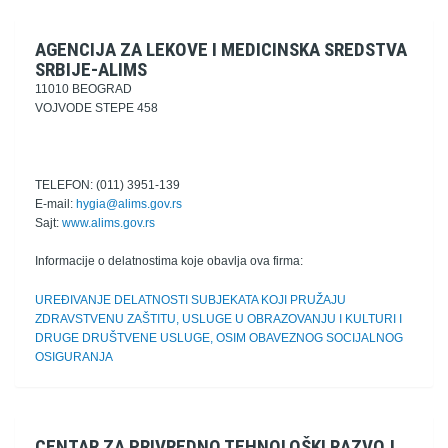
AGENCIJA ZA LEKOVE I MEDICINSKA SREDSTVA
SRBIJE-ALIMS
11010 BEOGRAD
VOJVODE STEPE 458
TELEFON: (011) 3951-139
E-mail:
hygia@alims.gov.rs
Sajt:
www.alims.gov.rs
Informacije o delatnostima koje obavlja ova firma:
UREĐIVANJE DELATNOSTI SUBJEKATA KOJI PRUŽAJU
ZDRAVSTVENU ZAŠTITU, USLUGE U OBRAZOVANJU I KULTURI I
DRUGE DRUŠTVENE USLUGE, OSIM OBAVEZNOG SOCIJALNOG
OSIGURANJA
CENTAR ZA PRIVREDNO TEHNOLOŠKI RAZVOJ