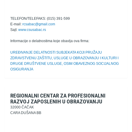
TELEFON/TELEFAKS: (015) 391-599
E-mail:
rcsabac@gmail.com
Sajt:
www.csusabac.rs
Informacije o delatnostima koje obavlja ova firma:
UREĐIVANJE DELATNOSTI SUBJEKATA KOJI PRUŽAJU
ZDRAVSTVENU ZAŠTITU, USLUGE U OBRAZOVANJU I KULTURI I
DRUGE DRUŠTVENE USLUGE, OSIM OBAVEZNOG SOCIJALNOG
OSIGURANJA
REGIONALNI CENTAR ZA PROFESIONALNI
RAZVOJ ZAPOSLENIH U OBRAZOVANJU
32000 ČAČAK
CARA DUŠANA BB