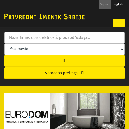
Srpski
English
Napredna pretraga