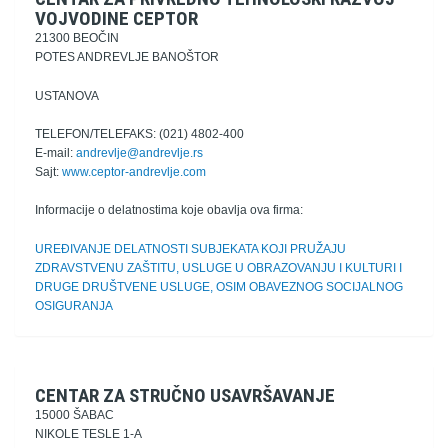
VOJVODINE CEPTOR
21300 BEOČIN
POTES ANDREVLJE BANOŠTOR
USTANOVA
TELEFON/TELEFAKS: (021) 4802-400
E-mail:
andrevlje@andrevlje.rs
Sajt:
www.ceptor-andrevlje.com
Informacije o delatnostima koje obavlja ova firma:
UREĐIVANJE DELATNOSTI SUBJEKATA KOJI PRUŽAJU
ZDRAVSTVENU ZAŠTITU, USLUGE U OBRAZOVANJU I KULTURI I
DRUGE DRUŠTVENE USLUGE, OSIM OBAVEZNOG SOCIJALNOG
OSIGURANJA
CENTAR ZA STRUČNO USAVRŠAVANJE
15000 ŠABAC
NIKOLE TESLE 1-A