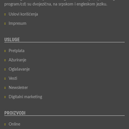
program/cd) su dvojezična, na srpskom i engleskom jeziku.
Uslovi korišćenja
Impresum
USLUGE
Pretplata
Ažuriranje
Oglašavanje
Vesti
Newsletter
Digitalni marketing
PROIZVODI
Online