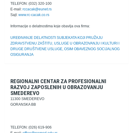
TELEFON: (032) 320-100
E-mail:
rccacak@eunet.rs
Sajt:
www.rc-cacak.co.rs
Informacije o delatnostima koje obavlja ova firma:
UREĐIVANJE DELATNOSTI SUBJEKATA KOJI PRUŽAJU
ZDRAVSTVENU ZAŠTITU, USLUGE U OBRAZOVANJU I KULTURI I
DRUGE DRUŠTVENE USLUGE, OSIM OBAVEZNOG SOCIJALNOG
OSIGURANJA
REGIONALNI CENTAR ZA PROFESIONALNI
RAZVOJ ZAPOSLENIH U OBRAZOVANJU
SMEDEREVO
11300 SMEDEREVO
GORANSKA BB
TELEFON: (026) 619-906