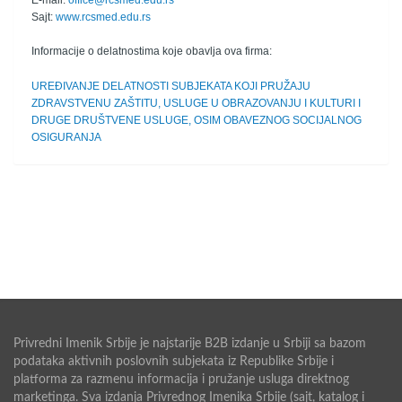
E-mail:
office@rcsmed.edu.rs
Sajt:
www.rcsmed.edu.rs
Informacije o delatnostima koje obavlja ova firma:
UREĐIVANJE DELATNOSTI SUBJEKATA KOJI PRUŽAJU
ZDRAVSTVENU ZAŠTITU, USLUGE U OBRAZOVANJU I KULTURI I
DRUGE DRUŠTVENE USLUGE, OSIM OBAVEZNOG SOCIJALNOG
OSIGURANJA
Privredni Imenik Srbije je najstarije B2B izdanje u Srbiji sa bazom
podataka aktivnih poslovnih subjekata iz Republike Srbije i
platforma za razmenu informacija i pružanje usluga direktnog
marketinga. Sva izdanja Privrednog Imenika Srbije (sajt, katalog i