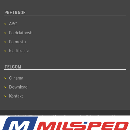
PRETRAGE
ABC
Po delatnosti
Po mestu
Klasifikacija
TELCOM
O nama
Download
Kontakt
Copyright © 2026
privredni-imenik.com
| All Rights Reserved |
Izradio
Sovan