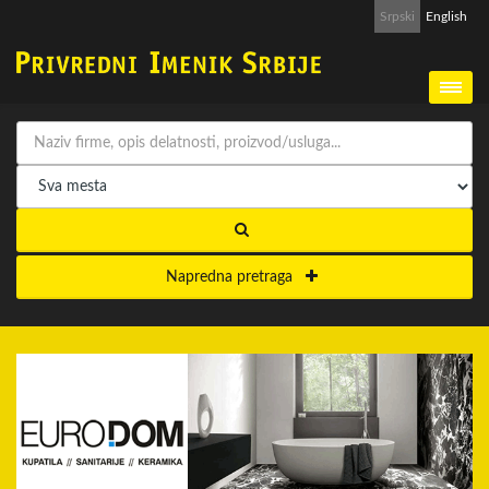
Srpski
English
Napredna pretraga