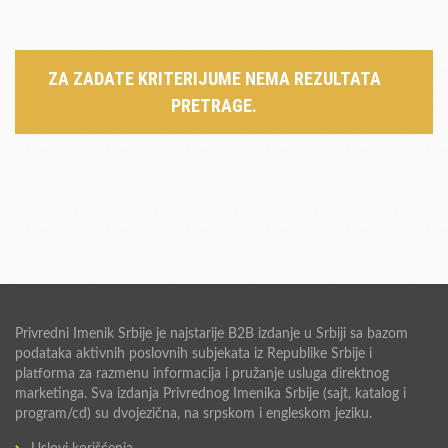
ZA ZADATE KRITERIJUME NEMA REZULTATA
PRETRAGE.
Privredni Imenik Srbije je najstarije B2B izdanje u Srbiji sa bazom
podataka aktivnih poslovnih subjekata iz Republike Srbije i
platforma za razmenu informacija i pružanje usluga direktnog
marketinga. Sva izdanja Privrednog Imenika Srbije (sajt, katalog i
program/cd) su dvojezična, na srpskom i engleskom jeziku.