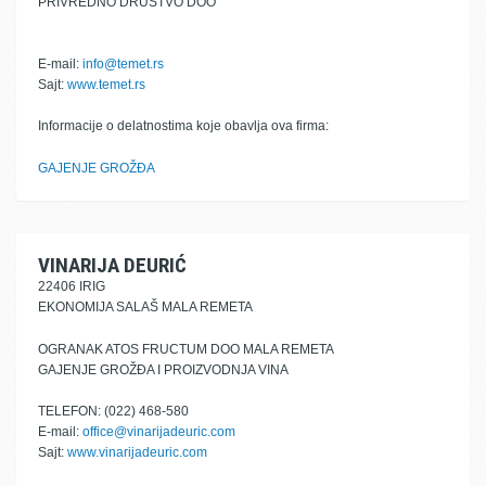
PRIVREDNO DRUŠTVO DOO
E-mail:
info@temet.rs
Sajt:
www.temet.rs
Informacije o delatnostima koje obavlja ova firma:
GAJENJE GROŽĐA
VINARIJA DEURIĆ
22406 IRIG
EKONOMIJA SALAŠ MALA REMETA
OGRANAK ATOS FRUCTUM DOO MALA REMETA
GAJENJE GROŽĐA I PROIZVODNJA VINA
TELEFON: (022) 468-580
E-mail:
office@vinarijadeuric.com
Sajt:
www.vinarijadeuric.com