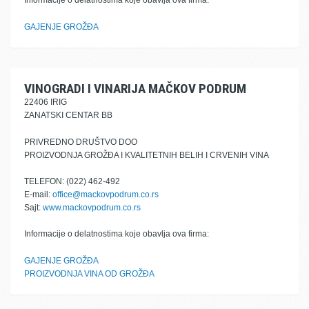
Informacije o delatnostima koje obavlja ova firma:
GAJENJE GROŽĐA
VINOGRADI I VINARIJA MAČKOV PODRUM
22406 IRIG
ZANATSKI CENTAR BB
PRIVREDNO DRUŠTVO DOO
PROIZVODNJA GROŽĐA I KVALITETNIH BELIH I CRVENIH VINA
TELEFON: (022) 462-492
E-mail:
office@mackovpodrum.co.rs
Sajt:
www.mackovpodrum.co.rs
Informacije o delatnostima koje obavlja ova firma:
GAJENJE GROŽĐA
PROIZVODNJA VINA OD GROŽĐA