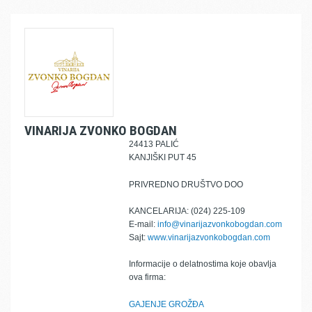
VINARIJA ZVONKO BOGDAN
24413 PALIĆ
KANJIŠKI PUT 45
PRIVREDNO DRUŠTVO DOO
KANCELARIJA: (024) 225-109
E-mail:
info@vinarijazvonkobogdan.com
Sajt:
www.vinarijazvonkobogdan.com
Informacije o delatnostima koje obavlja
ova firma:
GAJENJE GROŽĐA