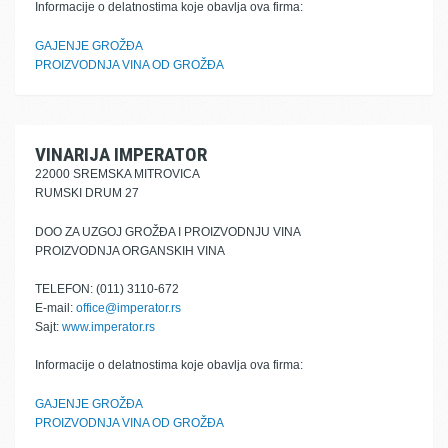
Informacije o delatnostima koje obavlja ova firma:
GAJENJE GROŽĐA
PROIZVODNJA VINA OD GROŽĐA
VINARIJA IMPERATOR
22000 SREMSKA MITROVICA
RUMSKI DRUM 27
DOO ZA UZGOJ GROŽĐA I PROIZVODNJU VINA
PROIZVODNJA ORGANSKIH VINA
TELEFON: (011) 3110-672
E-mail:
office@imperator.rs
Sajt:
www.imperator.rs
Informacije o delatnostima koje obavlja ova firma:
GAJENJE GROŽĐA
PROIZVODNJA VINA OD GROŽĐA