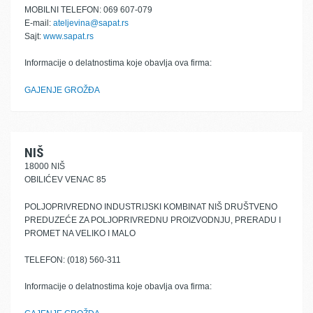
MOBILNI TELEFON: 069 607-079
E-mail:
ateljevina@sapat.rs
Sajt:
www.sapat.rs
Informacije o delatnostima koje obavlja ova firma:
GAJENJE GROŽĐA
NIŠ
18000 NIŠ
OBILIĆEV VENAC 85
POLJOPRIVREDNO INDUSTRIJSKI KOMBINAT NIŠ DRUŠTVENO
PREDUZEĆE ZA POLJOPRIVREDNU PROIZVODNJU, PRERADU I
PROMET NA VELIKO I MALO
TELEFON: (018) 560-311
Informacije o delatnostima koje obavlja ova firma: