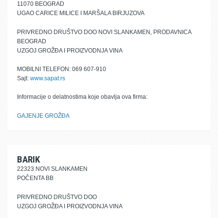
11070 BEOGRAD
UGAO CARICE MILICE I MARŠALA BIRJUZOVA
PRIVREDNO DRUŠTVO DOO NOVI SLANKAMEN, PRODAVNICA
BEOGRAD
UZGOJ GROŽĐA I PROIZVODNJA VINA
MOBILNI TELEFON: 069 607-910
Sajt:
www.sapat.rs
Informacije o delatnostima koje obavlja ova firma:
GAJENJE GROŽĐA
BARIK
22323 NOVI SLANKAMEN
POČENTA BB
PRIVREDNO DRUŠTVO DOO
UZGOJ GROŽĐA I PROIZVODNJA VINA