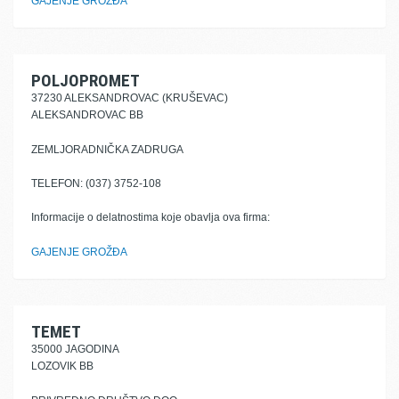
GAJENJE GROŽĐA
POLJOPROMET
37230 ALEKSANDROVAC (KRUŠEVAC)
ALEKSANDROVAC BB
ZEMLJORADNIČKA ZADRUGA
TELEFON: (037) 3752-108
Informacije o delatnostima koje obavlja ova firma:
GAJENJE GROŽĐA
TEMET
35000 JAGODINA
LOZOVIK BB