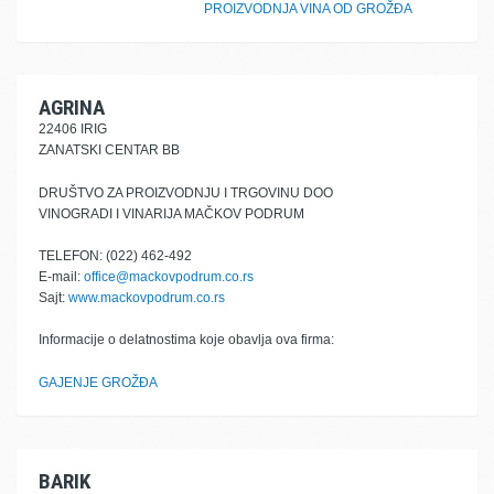
PROIZVODNJA VINA OD GROŽĐA
AGRINA
22406 IRIG
ZANATSKI CENTAR BB
DRUŠTVO ZA PROIZVODNJU I TRGOVINU DOO
VINOGRADI I VINARIJA MAČKOV PODRUM
TELEFON: (022) 462-492
E-mail:
office@mackovpodrum.co.rs
Sajt:
www.mackovpodrum.co.rs
Informacije o delatnostima koje obavlja ova firma:
GAJENJE GROŽĐA
BARIK