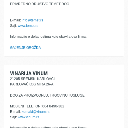
PRIVREDNO DRUŠTVO TEMET DOO
E-mail:
info@temet.rs
Sajt:
www.temet.rs
Informacije o delatnostima koje obavlja ova firma:
GAJENJE GROŽĐA
VINARIJA VINUM
21205 SREMSKI KARLOVCI
KARLOVAČKOG MIRA 26-A
DOO ZA PROIZVODNJU, TRGOVINU I USLUGE
MOBILNI TELEFON: 064 8490-382
E-mail:
kontakt@vinum.rs
Sajt:
www.vinum.rs