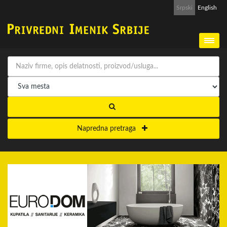
Srpski
English
Napredna pretraga